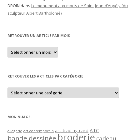
DROIN
dans
Le monument aux morts de Saint-Jean-d’Angély (du
sculpteur Albert Bartholomé)
RETROUVER UN ARTICLE PAR MOIS
Retrouver
un
article
par
mois
RETROUVER LES ARTICLES PAR CATÉGORIE
Retrouver
les
articles
par
catégorie
MON NUAGE…
art trading card
ATC
allégorie
art contemporain
broderie
bande dessinée
cadeau