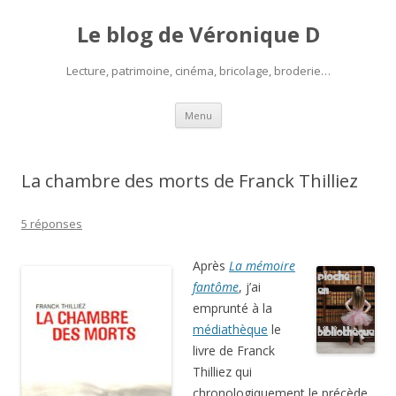
Le blog de Véronique D
Lecture, patrimoine, cinéma, bricolage, broderie…
Aller
Menu
au
contenu
La chambre des morts de Franck Thilliez
5 réponses
Après
La mémoire
fantôme
, j’ai
emprunté à la
médiathèque
le
livre de Franck
Thilliez qui
chronologiquement le précède.