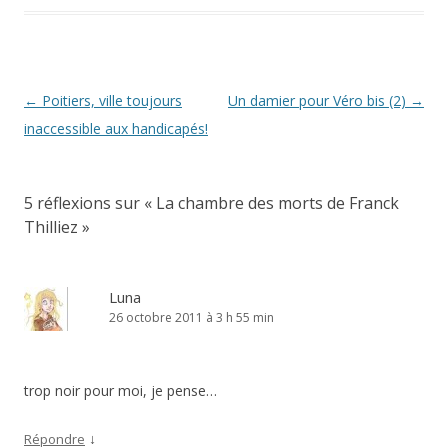
Navigation
←
Poitiers, ville toujours
Un damier pour Véro bis (2)
→
des
inaccessible aux handicapés!
articles
5 réflexions sur «
La chambre des morts de Franck
Thilliez
»
Luna
26 octobre 2011 à 3 h 55 min
trop noir pour moi, je pense…
↓
Répondre