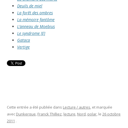
Deuils de miel
La forêt des ombres
La mémoire fantôme
L’anneau de Moebius
Le syndrome [E]
Gataca
Vertige
Cette entrée a été publiée dans
Lecture / autres
, et marquée
avec
Dunkerque
,
Franck Thilliez
,
lecture
,
Nord
,
polar
, le
26 octobre
2011
.