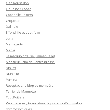
C en Roussillon
Claudine / Coco2
Coccinelle Poitiers
Criquette
Dalinele
Effondrille et abat-faim
Luna
Mamazerty
Marlie
Le marquoir d’Elise (Emmanuelle)
Monsieur Echo de Centre presse
Nini 79
Niunia18
Pamina
Réceptacle, le blog de mon père
Terrier de Marmotte
Tout Poitiers
Valentin Apac, Association de porteurs d’anomalies
chromosomiques