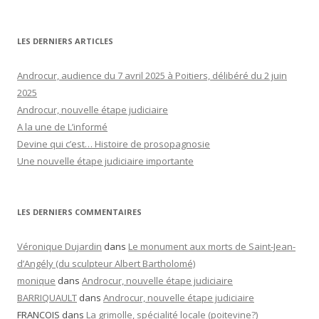
LES DERNIERS ARTICLES
Androcur, audience du 7 avril 2025 à Poitiers, délibéré du 2 juin
2025
Androcur, nouvelle étape judiciaire
A la une de L’informé
Devine qui c’est… Histoire de prosopagnosie
Une nouvelle étape judiciaire importante
LES DERNIERS COMMENTAIRES
Véronique Dujardin
dans
Le monument aux morts de Saint-Jean-
d’Angély (du sculpteur Albert Bartholomé)
monique
dans
Androcur, nouvelle étape judiciaire
BARRIQUAULT
dans
Androcur, nouvelle étape judiciaire
FRANCOIS
dans
La grimolle, spécialité locale (poitevine?)