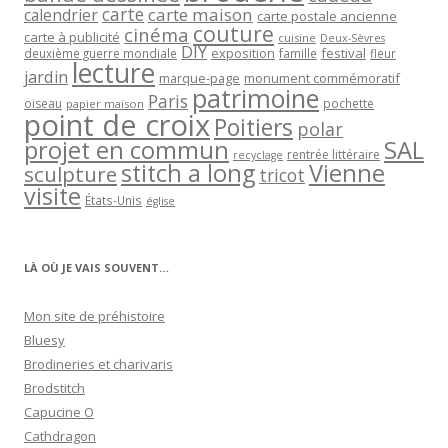
carte
carte maison
calendrier
carte postale ancienne
couture
cinéma
carte à publicité
cuisine
Deux-Sèvres
DIY
exposition
festival
famille
deuxième guerre mondiale
fleur
lecture
jardin
marque-page
monument commémoratif
patrimoine
Paris
oiseau
papier maison
pochette
point de croix
Poitiers
polar
projet en commun
SAL
rentrée littéraire
recyclage
stitch a long
Vienne
sculpture
tricot
visite
États-Unis
église
LÀ OÙ JE VAIS SOUVENT…
Mon site de préhistoire
Bluesy
Brodineries et charivaris
Brodstitch
Capucine O
Cathdragon