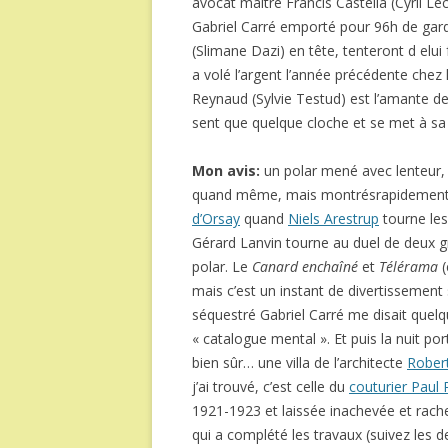
avocat maître Francis Castella (Cyril Le
Gabriel Carré emporté pour 96h de garde
(Slimane Dazi) en tête, tenteront d elui
a volé l’argent l’année précédente chez l
Reynaud (Sylvie Testud) est l’amante de
sent que quelque cloche et se met à s
Mon avis:
un polar mené avec lenteur,
quand même, mais montrésrapidement).
d’Orsay
quand
Niels Arestrup
tourne les
Gérard Lanvin tourne au duel de deux gr
polar. Le
Canard enchaîné
et
Télérama
(
mais c’est un instant de divertissement 
séquestré Gabriel Carré me disait quel
« catalogue mental ». Et puis la nuit por
bien sûr… une villa de l’architecte
Rober
j’ai trouvé, c’est celle du
couturier Paul 
1921-1923 et laissée inachevée et rac
qui a complété les travaux (suivez les d