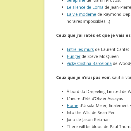
Séraphine
de Martin Provost
Le silence de Lorna
de Jean-Pierr
La vie moderne
de Raymond Depard
horaires impossibles…)
Ceux que j’ai ratés et que je vais 
Entre les murs
de Laurent Cantet
Hunger
de Steve Mc Queen
Vicky Cristina Barcelona
de Woody
Ceux que je n’irai pas voir
, sauf si v
À bord du Darjeeling Limited de
L’heure d’été d’Olivier Assayas
Home
d’Ursula Meier, finalement 
Into the Wild de Sean Pen
Juno de Jason Reitman
There will be blood de Paul Tho