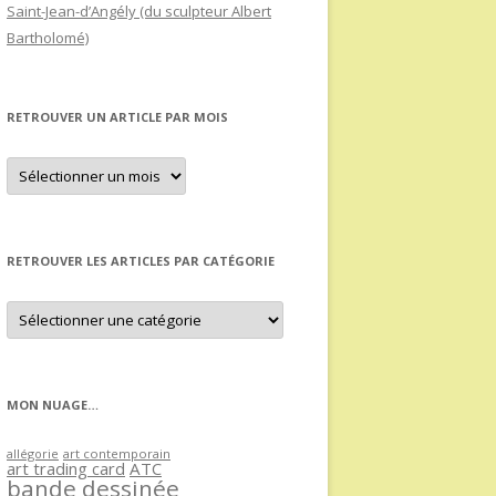
Saint-Jean-d’Angély (du sculpteur Albert
Bartholomé)
RETROUVER UN ARTICLE PAR MOIS
Retrouver
un
article
par
mois
RETROUVER LES ARTICLES PAR CATÉGORIE
Retrouver
les
articles
par
catégorie
MON NUAGE…
allégorie
art contemporain
art trading card
ATC
bande dessinée