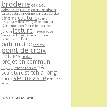
broderie
cadeau
carte
carte maison
calendrier
carte postale ancienne
carte à publicité
couture
cinéma
cuisine
deuxième guerre mondiale
Deux-Sèvres
DIY
exposition
festival
famille
fleur
lecture
jardin
marque-page
monument commémoratif
oiseau
Paris
papier maison
patrimoine
pochette
point de croix
Poitiers
polar
projet en commun
SAL
rentrée littéraire
recyclage
stitch a long
sculpture
Vienne
visite
tricot
États-Unis
église
LÀ OÙ JE VAIS SOUVENT…