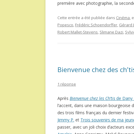
première avec photographie, la seconde 
Cette entrée a été publiée dans
Cinéma
, 
Popesco
,
Frédéric Schoendorffer
,
Gérard 
Robert Mallet-Stevens
,
Slimane Dazi
,
Sylv
Bienvenue chez des ch’t
1 réponse
Après
Bienvenue chez les Ch’tis
de Dany
l’accent, dans une maison bourgeoise 
des trois films français du dernier festi
Jimmy P.
et
Trois souvenirs de ma jeun
passer, avec un joli choix d’acteurs exc