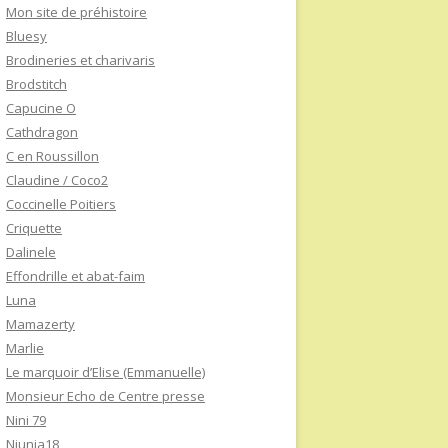
Mon site de préhistoire
Bluesy
Brodineries et charivaris
Brodstitch
Capucine O
Cathdragon
C en Roussillon
Claudine / Coco2
Coccinelle Poitiers
Criquette
Dalinele
Effondrille et abat-faim
Luna
Mamazerty
Marlie
Le marquoir d’Elise (Emmanuelle)
Monsieur Echo de Centre presse
Nini 79
Niunia18