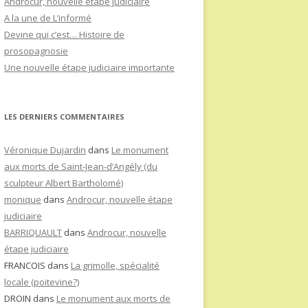
Androcur, nouvelle étape judiciaire
A la une de L’informé
Devine qui c’est… Histoire de
prosopagnosie
Une nouvelle étape judiciaire importante
LES DERNIERS COMMENTAIRES
Véronique Dujardin
dans
Le monument
aux morts de Saint-Jean-d’Angély (du
sculpteur Albert Bartholomé)
monique
dans
Androcur, nouvelle étape
judiciaire
BARRIQUAULT
dans
Androcur, nouvelle
étape judiciaire
FRANCOIS
dans
La grimolle, spécialité
locale (poitevine?)
DROIN
dans
Le monument aux morts de