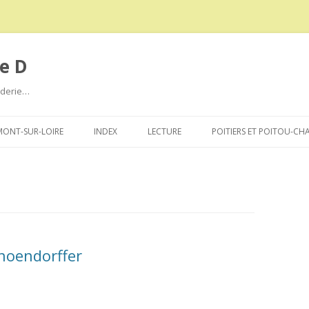
e D
roderie…
Aller
au
ONT-SUR-LOIRE
INDEX
LECTURE
POITIERS ET POITOU-CH
contenu
choendorffer