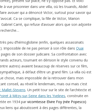
comte), présent sur place, ne s’y oppose pas. Et voici
 à vue prisonnier dans une villa, où les truands, Abdel
 faire avouer qui a dénoncé Victor, surtout pour savoir qui
’avocat. Ca se complique, la fille de Victor, Marion
 Gabriel Carré, qui refuse d’avouer alors que son adjointe
a recherche…
 très peu d’hémoglobine (enfin, quelques assassinats
 Impossible de ne pas penser à son rôle dans
Quai
 pages de son dossier judicaire. Sa confrontation avec
ands acteurs, tournant en dérision le style convenu du
entre autres) avaient beaucoup de réserves sur ce film,
sympathique, à défaut d’être un grand film. La villa où est
que chose, mais impossible de la retrouver dans mon
tant conseil, au réveil le lendemain, mais oui mais c’est
t Mallet-Stevens
. Un petit tour sur le site de l’architecte et
Poiret à Mézy-sur-Seine dans les Yvelines
, construite en
hetée en 1934 par
vicomtesse Elvire Foy (née Popesco)
eux liens qui aboutissent à des pages différentes, la