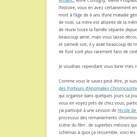
Amalric
, Anne Consigny, Melvil Poupau
l’histoire, vous en avez certainement ent
mort à l’âge de 6 ans d’une maladie géné
de noël, sa mère est atteinte de la mê
de réunir toute la famille séparée depui
beaucoup aimé, mais vous laisse découvri
et samedi soir, il y avait beaucoup de
de foot sont plus rarement fans de ciné
Je voudrais cependant vous livrer mes r
Comme vous le savez peut-être, je suis 
des Porteurs d’Anomalies Chromosomi
qui organise dans quelques jours sa jou
vous en voyez près de chez vous, partici
j’ai participé à une session de
l’école de
processus des remaniements chromosomiq
scène du film : de superbes mitoses qui 
schémas à quoi ça ressemble, voici les 