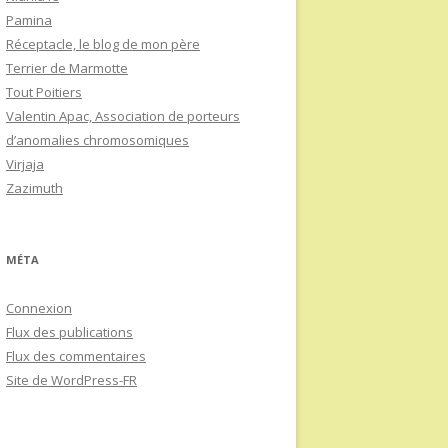
Pamina
Réceptacle, le blog de mon père
Terrier de Marmotte
Tout Poitiers
Valentin Apac, Association de porteurs
d’anomalies chromosomiques
Virjaja
Zazimuth
MÉTA
Connexion
Flux des publications
Flux des commentaires
Site de WordPress-FR