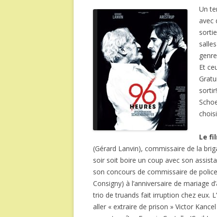
Un te
avec 
sorti
salles
genre
Et ceu
Gratu
sorti
Schoe
chois
Le fi
(Gérard Lanvin), commissaire de la briga
soir soit boire un coup avec son assist
son concours de commissaire de police
Consigny) à l’anniversaire de mariage d’a
trio de truands fait irruption chez eux.
aller « extraire de prison » Victor Kancel