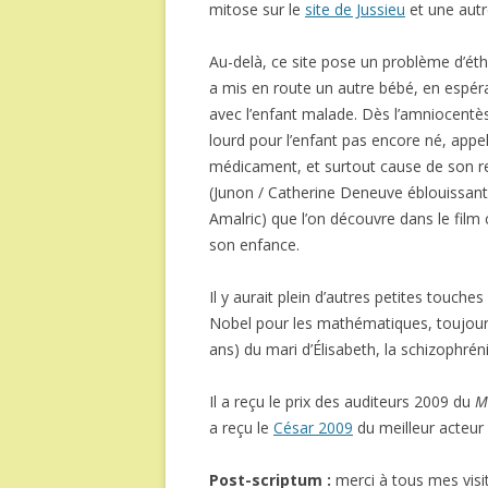
mitose sur le
site de Jussieu
et une autr
Au-delà, ce site pose un problème d’éth
a mis en route un autre bébé, en espér
avec l’enfant malade. Dès l’amniocentèse,
lourd pour l’enfant pas encore né, appe
médicament, et surtout cause de son re
(Junon / Catherine Deneuve éblouissant
Amalric) que l’on découvre dans le film
son enfance.
Il y aurait plein d’autres petites touche
Nobel pour les mathématiques, toujour
ans) du mari d’Élisabeth, la schizophrénie
Il a reçu le prix des auditeurs 2009 du
M
a reçu le
César 2009
du meilleur acteur
Post-scriptum :
merci à tous mes visit