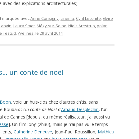
avec des explications architecturales).
et marquée avec
Anne Consigny
,
cinéma
,
Cyril Lecomte
,
Elvire
Lanvin
,
Laura Smet
,
Mézy-sur-Seine
,
Niels Arestrup
,
polar
,
ie Testud
,
Yvelines
, le
29 avril 2014
.
is… un conte de noël
 Boon
, voici un huis-clos chez d’autres ch’tis, sans
de Roubaix :
Un conte de Noël
d’
Arnaud Desplechin
, l’un
val de Cannes [depuis, du même réalisateur, j’ai aussi vu
esse
]. Un film long (2h30), mais je n’ai pas vu le temps
ellents,
Catherine Deneuve
, Jean-Paul Roussillon,
Mathieu