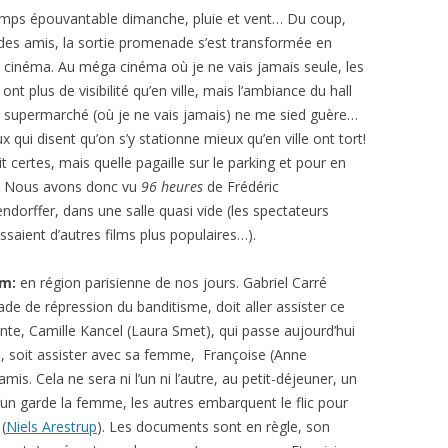
mps épouvantable dimanche, pluie et vent… Du coup,
des amis, la sortie promenade s’est transformée en
e cinéma. Au méga cinéma où je ne vais jamais seule, les
 ont plus de visibilité qu’en ville, mais l’ambiance du hall
 supermarché (où je ne vais jamais) ne me sied guère…
x qui disent qu’on s’y stationne mieux qu’en ville ont tort!
it certes, mais quelle pagaille sur le parking et pour en
r! Nous avons donc vu
96 heures
de Frédéric
ndorffer, dans une salle quasi vide (les spectateurs
issaient d’autres films plus populaires…).
lm:
en région parisienne de nos jours. Gabriel Carré
de de répression du banditisme, doit aller assister ce
ante, Camille Kancel (Laura Smet), qui passe aujourd’hui
, soit assister avec sa femme, Françoise (Anne
mis. Cela ne sera ni l’un ni l’autre, au petit-déjeuner, un
 L’un garde la femme, les autres embarquent le flic pour
 (
Niels Arestrup
). Les documents sont en règle, son