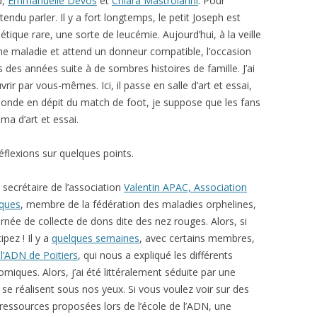
d,
Emmanuelle Devos
et
Chiara Mastroianni
. Pour
endu parler. Il y a fort longtemps, le petit Joseph est
tique rare, une sorte de leucémie. Aujourd’hui, à la veille
me maladie et attend un donneur compatible, l’occasion
s des années suite à de sombres histoires de famille. J’ai
r par vous-mêmes. Ici, il passe en salle d’art et essai,
 monde en dépit du match de foot, je suppose que les fans
ma d’art et essai.
éflexions sur quelques points.
secrétaire de l’association
Valentin APAC, Association
ques
, membre de la fédération des maladies orphelines,
rnée de collecte de dons dite des nez rouges. Alors, si
pez ! Il y a
quelques semaines
, avec certains membres,
 l’ADN de Poitiers
, qui nous a expliqué les différents
ues. Alors, j’ai été littéralement séduite par une
se réalisent sous nos yeux. Si vous voulez voir sur des
ressources proposées lors de l’école de l’ADN, une