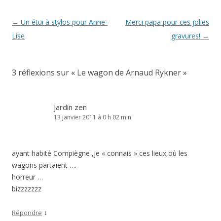
Navigation
←
Un étui à stylos pour Anne-
Merci papa pour ces jolies
des
Lise
gravures!
→
articles
3 réflexions sur «
Le wagon de Arnaud Rykner
»
jardin zen
13 janvier 2011 à 0 h 02 min
ayant habité Compiègne ,je « connais » ces lieux,où les
wagons partaient ….
horreur …
bizzzzzzz
↓
Répondre