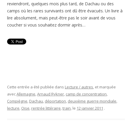
reviendront, quelques mois plus tard, de Dachau ou des
camps où les rares survivants ont dû être évacués. Un livre à
lire absolument, mais peut-être pas le soir avant de vous
coucher si vous souhaitez dormir après…
Cette entrée a été publiée dans
Lecture / autres
, et marquée
avec
Allemagne
,
Arnaud Rykner
,
camp de concentration
,
Compiègne
,
Dachau
,
déportation
,
deuxième guerre mondiale
,
lecture
,
Oise
,
rentrée littéraire
,
train
, le
12 janvier 2011
.