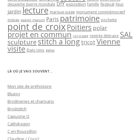
DIY
exposition
festival
famille
deuxième guerre mondiale
fleur
lecture
jardin
marque-page
monument commémoratif
patrimoine
Paris
oiseau
papier maison
pochette
point de croix
Poitiers
polar
projet en commun
SAL
rentrée littéraire
recyclage
stitch a long
Vienne
sculpture
tricot
visite
États-Unis
église
LÀ OÙ JE VAIS SOUVENT…
Mon site de préhistoire
Bluesy
Brodineries et charivaris
Brodstitch
Capucine O
Cathdragon
C en Roussillon
Claudine / Coco2