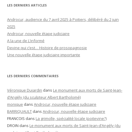
LES DERNIERS ARTICLES
Androcur, audience du 7 avril 2025 à Poitiers, délibéré du 2 juin
2025
Androcur, nouvelle étape judiciaire
A la une de L’informé
Devine qui c’est… Histoire de prosopagnosie
Une nouvelle étape judiciaire importante
LES DERNIERS COMMENTAIRES
Véronique Dujardin
dans
Le monument aux morts de Saint-Jean-
d’Angély (du sculpteur Albert Bartholomé)
monique
dans
Androcur, nouvelle étape judiciaire
BARRIQUAULT
dans
Androcur, nouvelle étape judiciaire
FRANCOIS
dans
La grimolle, spécialité locale (poitevine?)
DROIN
dans
Le monument aux morts de Saint-Jean-d’Angély (du