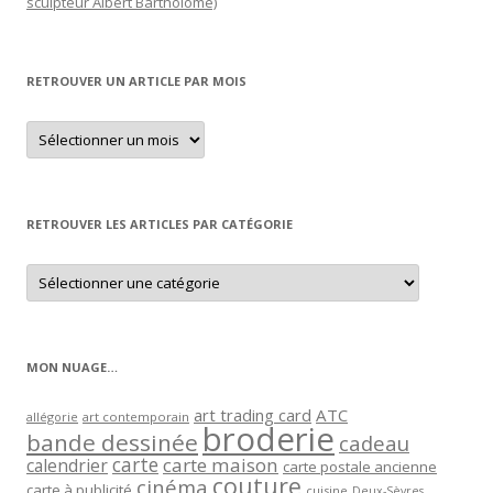
sculpteur Albert Bartholomé)
RETROUVER UN ARTICLE PAR MOIS
Retrouver
un
article
par
mois
RETROUVER LES ARTICLES PAR CATÉGORIE
Retrouver
les
articles
par
catégorie
MON NUAGE…
art trading card
ATC
allégorie
art contemporain
broderie
bande dessinée
cadeau
carte
carte maison
calendrier
carte postale ancienne
couture
cinéma
carte à publicité
cuisine
Deux-Sèvres