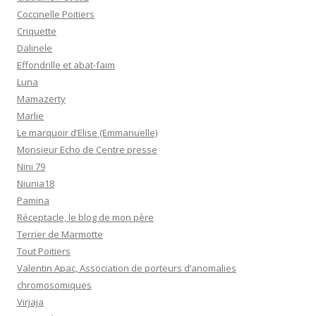
Coccinelle Poitiers
Criquette
Dalinele
Effondrille et abat-faim
Luna
Mamazerty
Marlie
Le marquoir d’Elise (Emmanuelle)
Monsieur Echo de Centre presse
Nini 79
Niunia18
Pamina
Réceptacle, le blog de mon père
Terrier de Marmotte
Tout Poitiers
Valentin Apac, Association de porteurs d’anomalies
chromosomiques
Virjaja