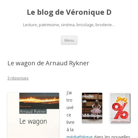
Le blog de Véronique D
Lecture, patrimoine, cinéma, bricolage, broderie…
Aller
Menu
au
contenu
Le wagon de Arnaud Rykner
3 réponses
J’ai
tro
uvé
ce
livre
à la
médiathèque
dans les nouvelles