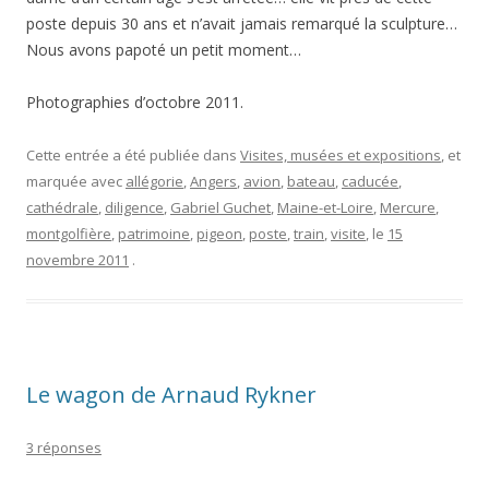
poste depuis 30 ans et n’avait jamais remarqué la sculpture…
Nous avons papoté un petit moment…
Photographies d’octobre 2011.
Cette entrée a été publiée dans
Visites, musées et expositions
, et
marquée avec
allégorie
,
Angers
,
avion
,
bateau
,
caducée
,
cathédrale
,
diligence
,
Gabriel Guchet
,
Maine-et-Loire
,
Mercure
,
montgolfière
,
patrimoine
,
pigeon
,
poste
,
train
,
visite
, le
15
novembre 2011
.
Le wagon de Arnaud Rykner
3 réponses