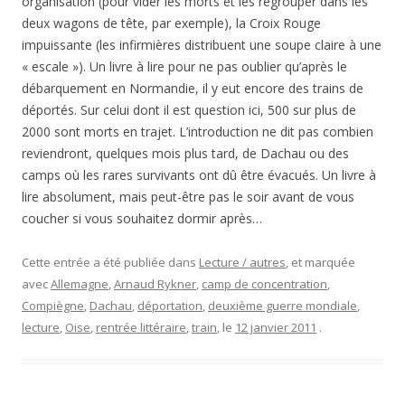
organisation (pour vider les morts et les regrouper dans les
deux wagons de tête, par exemple), la Croix Rouge
impuissante (les infirmières distribuent une soupe claire à une
« escale »). Un livre à lire pour ne pas oublier qu’après le
débarquement en Normandie, il y eut encore des trains de
déportés. Sur celui dont il est question ici, 500 sur plus de
2000 sont morts en trajet. L’introduction ne dit pas combien
reviendront, quelques mois plus tard, de Dachau ou des
camps où les rares survivants ont dû être évacués. Un livre à
lire absolument, mais peut-être pas le soir avant de vous
coucher si vous souhaitez dormir après…
Cette entrée a été publiée dans
Lecture / autres
, et marquée
avec
Allemagne
,
Arnaud Rykner
,
camp de concentration
,
Compiègne
,
Dachau
,
déportation
,
deuxième guerre mondiale
,
lecture
,
Oise
,
rentrée littéraire
,
train
, le
12 janvier 2011
.