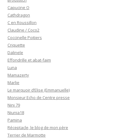
Brodstitch
Capucine O
Cathdragon
C en Roussillon
Claudine / Coco2
Coccinelle Poitiers
Criquette
Dalinele
Effondrille et abat-faim
Luna
Mamazerty
Marlie
Le marquoir d’Elise (Emmanuelle)
Monsieur Echo de Centre presse
Nini 79
Niunia18
Pamina
Réceptacle, le blog de mon père
Terrier de Marmotte