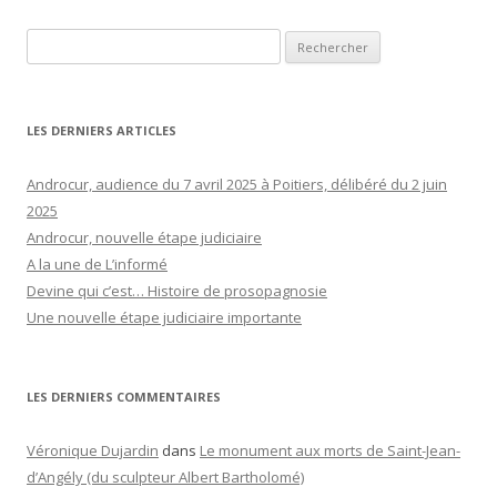
Rechercher :
LES DERNIERS ARTICLES
Androcur, audience du 7 avril 2025 à Poitiers, délibéré du 2 juin
2025
Androcur, nouvelle étape judiciaire
A la une de L’informé
Devine qui c’est… Histoire de prosopagnosie
Une nouvelle étape judiciaire importante
LES DERNIERS COMMENTAIRES
Véronique Dujardin
dans
Le monument aux morts de Saint-Jean-
d’Angély (du sculpteur Albert Bartholomé)