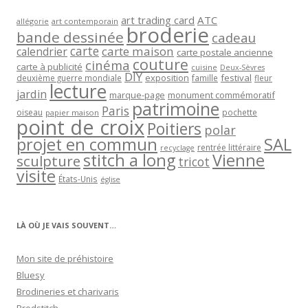
art trading card
ATC
allégorie
art contemporain
broderie
bande dessinée
cadeau
carte
carte maison
calendrier
carte postale ancienne
couture
cinéma
carte à publicité
cuisine
Deux-Sèvres
DIY
exposition
festival
famille
deuxième guerre mondiale
fleur
lecture
jardin
marque-page
monument commémoratif
patrimoine
Paris
oiseau
papier maison
pochette
point de croix
Poitiers
polar
projet en commun
SAL
rentrée littéraire
recyclage
stitch a long
Vienne
sculpture
tricot
visite
États-Unis
église
LÀ OÙ JE VAIS SOUVENT…
Mon site de préhistoire
Bluesy
Brodineries et charivaris