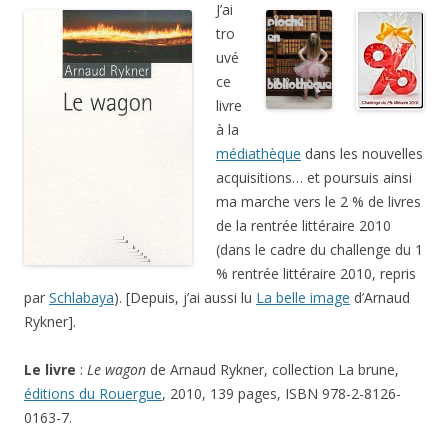
J’ai
tro
uvé
ce
livre
à la
médiathèque
dans les nouvelles
acquisitions… et poursuis ainsi
ma marche vers le 2 % de livres
de la rentrée littéraire 2010
(dans le cadre du challenge du 1
% rentrée littéraire 2010, repris
par
Schlabaya
). [Depuis, j’ai aussi lu
La belle image
d’Arnaud
Rykner].
Le livre
:
Le wagon
de Arnaud Rykner, collection La brune,
éditions du Rouergue
, 2010, 139 pages, ISBN 978-2-8126-
0163-7.