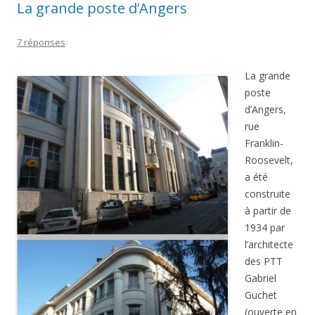
La grande poste d’Angers
7 réponses
La grande
poste
d’Angers,
rue
Franklin-
Roosevelt,
a été
construite
à partir de
1934 par
l’architecte
des PTT
Gabriel
Guchet
(ouverte en