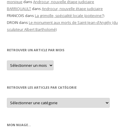
monique
dans
Androcur, nouvelle étape judiciaire
BARRIQUAULT
dans
Androcur, nouvelle étape judiciaire
FRANCOIS
dans
La grimolle, spécialité locale (poitevine?)
DROIN
dans
Le monument aux morts de Saint-Jean-d’Angély (du
sculpteur Albert Bartholomé)
RETROUVER UN ARTICLE PAR MOIS
Retrouver
un
article
par
mois
RETROUVER LES ARTICLES PAR CATÉGORIE
Retrouver
les
articles
par
catégorie
MON NUAGE…