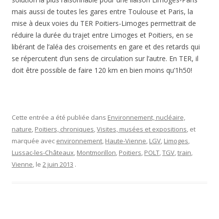
mais aussi de toutes les gares entre Toulouse et Paris, la
mise à deux voies du TER Poitiers-Limoges permettrait de
réduire la durée du trajet entre Limoges et Poitiers, en se
libérant de l’aléa des croisements en gare et des retards qui
se répercutent d’un sens de circulation sur l’autre. En TER, il
doit être possible de faire 120 km en bien moins qu’1h50!
Cette entrée a été publiée dans
Environnement, nucléaire,
nature
,
Poitiers, chroniques
,
Visites, musées et expositions
, et
marquée avec
environnement
,
Haute-Vienne
,
LGV
,
Limoges
,
Lussac-les-Châteaux
,
Montmorillon
,
Poitiers
,
POLT
,
TGV
,
train
,
Vienne
, le
2 juin 2013
.