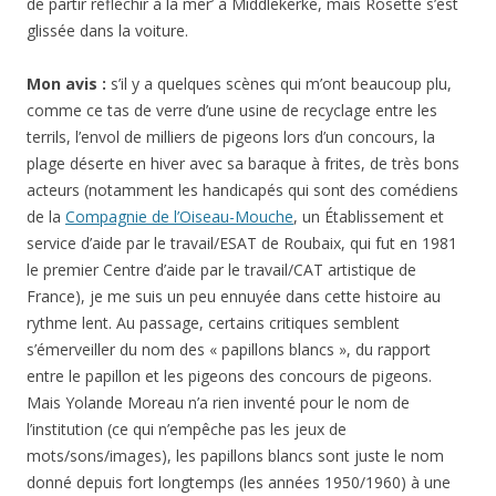
de partir réfléchir à la mer’ à Middlekerke, mais Rosette s’est
glissée dans la voiture.
Mon avis :
s’il y a quelques scènes qui m’ont beaucoup plu,
comme ce tas de verre d’une usine de recyclage entre les
terrils, l’envol de milliers de pigeons lors d’un concours, la
plage déserte en hiver avec sa baraque à frites, de très bons
acteurs (notamment les handicapés qui sont des comédiens
de la
Compagnie de l’Oiseau-Mouche
, un Établissement et
service d’aide par le travail/ESAT de Roubaix, qui fut en 1981
le premier Centre d’aide par le travail/CAT artistique de
France), je me suis un peu ennuyée dans cette histoire au
rythme lent. Au passage, certains critiques semblent
s’émerveiller du nom des « papillons blancs », du rapport
entre le papillon et les pigeons des concours de pigeons.
Mais Yolande Moreau n’a rien inventé pour le nom de
l’institution (ce qui n’empêche pas les jeux de
mots/sons/images), les papillons blancs sont juste le nom
donné depuis fort longtemps
(les années 1950/1960)
à une