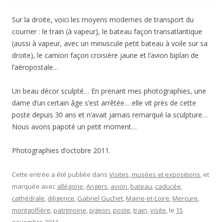
Sur la droite, voici les moyens modernes de transport du
courrier : le train (à vapeur), le bateau façon transatlantique
(aussi à vapeur, avec un minuscule petit bateau à voile sur sa
droite), le camion façon croisière jaune et l’avion biplan de
l’aéropostale…
Un beau décor sculpté… En prenant mes photographies, une
dame d’un certain âge s’est arrêtée… elle vit près de cette
poste depuis 30 ans et n’avait jamais remarqué la sculpture…
Nous avons papoté un petit moment…
Photographies d’octobre 2011.
Cette entrée a été publiée dans
Visites, musées et expositions
, et
marquée avec
allégorie
,
Angers
,
avion
,
bateau
,
caducée
,
cathédrale
,
diligence
,
Gabriel Guchet
,
Maine-et-Loire
,
Mercure
,
montgolfière
,
patrimoine
,
pigeon
,
poste
,
train
,
visite
, le
15