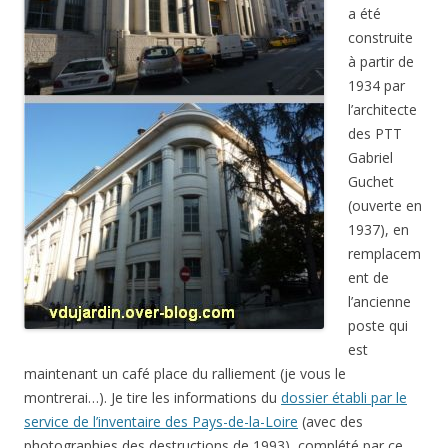
a été
construite
à partir de
1934 par
l’architecte
des PTT
Gabriel
Guchet
(ouverte en
1937), en
remplacem
ent de
l’ancienne
poste qui
est
maintenant un café place du ralliement (je vous le
montrerai…). Je tire les informations du
dossier établi par le
service de l’inventaire des Pays-de-la-Loire
(avec des
photographies des destructions de 1993), complété par ce