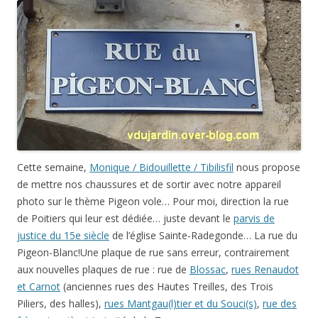
Cette semaine,
Monique / Bidouillette / Tibilisfil
nous propose
de mettre nos chaussures et de sortir avec notre appareil
photo sur le thème Pigeon vole… Pour moi, direction la rue
de Poitiers qui leur est dédiée… juste devant le
parvis de
justice du 15e siècle
de l’église Sainte-Radegonde… La rue du
Pigeon-Blanc!Une plaque de rue sans erreur, contrairement
aux nouvelles plaques de rue : rue de
Blossac
,
rues Renaudot
et Carnot
(anciennes rues des Hautes Treilles, des Trois
Piliers, des halles),
rues Mantgau(l)tier et du Souci(s)
,
rue des