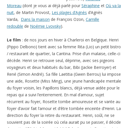
Moreau
(dont je vous ai déjà parlé pour
Séraphine
et
Où va la
nuit
, de Martin Provost,
Les plages d’Agnès
d’Agnès
Varda,
Dans la maison
de François Ozon,
Camille
redouble
de
Noémie Lvovsky
).
Le film
: de nos jours en hiver à Charleroi en Belgique. Henri
(Pippo Delbono) tient avec sa femme Rita (Lio) un petit bistro
/ restaurant de quartier, la Cantina. Prise d’un malaise, celle-ci
décède. Henri se retrouve seul, déprime, avec ses pigeons
voyageurs et deux habitués du bar, Bibi (Jackie Berroyer) et
René (Simon André). Sa fille Laetitia (Gwen Berrou) lui impose
une aide, Rosette (Miss Ming), une jeune handicapée mentale
du foyer voisin, les Papillons blancs, déjà venue aidée pour le
repas qui a suivi l’enterrement. En mal d’amour, sujet
récurrent au foyer, Rosette tombe amoureuse et se vante au
foyer d’avoir fait l’amour et d’être tombée enceinte d’Henri. La
direction du foyer la retire du restaurant. Henri, soûl, ne se
souvient pas de la soirée où cela aurait pu se passer, il décide