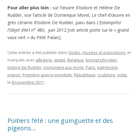
Pour aller plus loin :
sur l’œuvre d’Isidore et Hélène De
Rudder, voir l’article de Dominique Morel, Le chef-d’œuvre en
grès cérame d’Isidore De Rudder, paru dans
L’Estampille/
l’Objet d’Art
n° 480, juin 2012 [cet article porte sur le « grand
vase vert » du Petit Palais].
Cette entrée a été publiée dans
Visites, musées et expositions
, et
marquée avec
allégorie
,
amitié
,
Belgique
,
bonnet phrygien
,
Isidore De Rudder
,
monument aux morts
,
Paris
,
patrimoine
,
pigeon
,
Première guerre mondiale
,
République
,
sculpture
,
visite
,
le
8 novembre 2011
.
Poitiers l’été : une guinguette et des
pigeons…