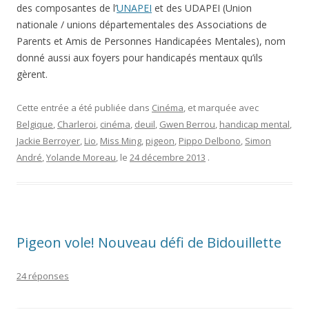
des composantes de l’
UNAPEI
et des UDAPEI (Union
nationale / unions départementales des Associations de
Parents et Amis de Personnes Handicapées Mentales), nom
donné aussi aux foyers pour handicapés mentaux qu’ils
gèrent.
Cette entrée a été publiée dans
Cinéma
, et marquée avec
Belgique
,
Charleroi
,
cinéma
,
deuil
,
Gwen Berrou
,
handicap mental
,
Jackie Berroyer
,
Lio
,
Miss Ming
,
pigeon
,
Pippo Delbono
,
Simon
André
,
Yolande Moreau
, le
24 décembre 2013
.
Pigeon vole! Nouveau défi de Bidouillette
24 réponses