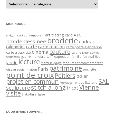
Retrouver
les
articles
par
catégorie
MON NUAGE…
art trading card
ATC
allégorie
art contemporain
broderie
bande dessinée
cadeau
carte
carte maison
calendrier
carte postale ancienne
couture
cinéma
carte à publicité
cuisine
Deux-Sèvres
DIY
exposition
festival
famille
deuxième guerre mondiale
fleur
lecture
jardin
marque-page
monument commémoratif
patrimoine
Paris
oiseau
papier maison
pochette
point de croix
Poitiers
polar
projet en commun
SAL
rentrée littéraire
recyclage
stitch a long
Vienne
sculpture
tricot
visite
États-Unis
église
LÀ OÙ JE VAIS SOUVENT…