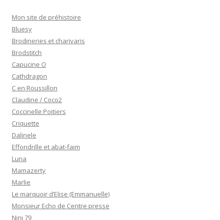
Mon site de préhistoire
Bluesy
Brodineries et charivaris
Brodstitch
Capucine O
Cathdragon
C en Roussillon
Claudine / Coco2
Coccinelle Poitiers
Criquette
Dalinele
Effondrille et abat-faim
Luna
Mamazerty
Marlie
Le marquoir d’Elise (Emmanuelle)
Monsieur Echo de Centre presse
Nini 79