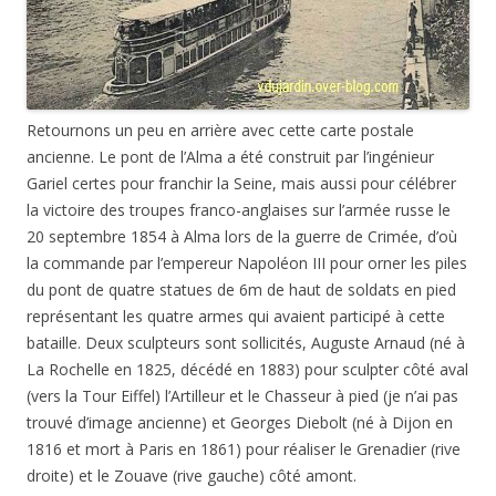
Retournons un peu en arrière avec cette carte postale
ancienne. Le pont de l’Alma a été construit par l’ingénieur
Gariel certes pour franchir la Seine, mais aussi pour célébrer
la victoire des troupes franco-anglaises sur l’armée russe le
20 septembre 1854 à Alma lors de la guerre de Crimée, d’où
la commande par l’empereur Napoléon III pour orner les piles
du pont de quatre statues de 6m de haut de soldats en pied
représentant les quatre armes qui avaient participé à cette
bataille. Deux sculpteurs sont sollicités, Auguste Arnaud (né à
La Rochelle en 1825, décédé en 1883) pour sculpter côté aval
(vers la Tour Eiffel) l’Artilleur et le Chasseur à pied (je n’ai pas
trouvé d’image ancienne) et Georges Diebolt (né à Dijon en
1816 et mort à Paris en 1861) pour réaliser le Grenadier (rive
droite) et le Zouave (rive gauche) côté amont.