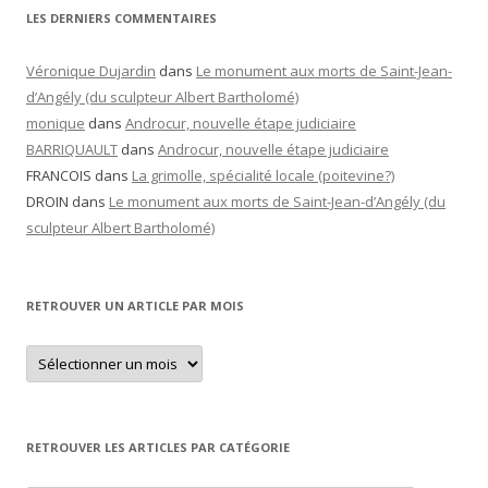
LES DERNIERS COMMENTAIRES
Véronique Dujardin
dans
Le monument aux morts de Saint-Jean-
d’Angély (du sculpteur Albert Bartholomé)
monique
dans
Androcur, nouvelle étape judiciaire
BARRIQUAULT
dans
Androcur, nouvelle étape judiciaire
FRANCOIS
dans
La grimolle, spécialité locale (poitevine?)
DROIN
dans
Le monument aux morts de Saint-Jean-d’Angély (du
sculpteur Albert Bartholomé)
RETROUVER UN ARTICLE PAR MOIS
Retrouver
un
article
par
mois
RETROUVER LES ARTICLES PAR CATÉGORIE