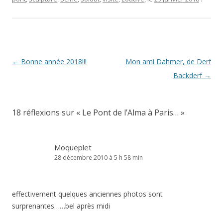
Navigation
←
Bonne année 2018!!!
Mon ami Dahmer, de Derf
des
Backderf
→
articles
18 réflexions sur «
Le Pont de l’Alma à Paris…
»
Moqueplet
28 décembre 2010 à 5 h 58 min
effectivement quelques anciennes photos sont
surprenantes……bel après midi