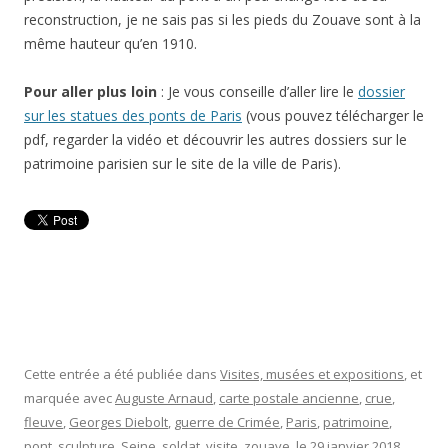
reconstruction, je ne sais pas si les pieds du Zouave sont à la
même hauteur qu’en 1910.
Pour aller plus loin
: Je vous conseille d’aller lire le
dossier
sur les statues des ponts de Paris
(vous pouvez télécharger le
pdf, regarder la vidéo et découvrir les autres dossiers sur le
patrimoine parisien sur le site de la ville de Paris).
Cette entrée a été publiée dans
Visites, musées et expositions
, et
marquée avec
Auguste Arnaud
,
carte postale ancienne
,
crue
,
fleuve
,
Georges Diebolt
,
guerre de Crimée
,
Paris
,
patrimoine
,
pont
,
sculpture
,
Seine
,
soldat
,
visite
,
zouave
, le
29 janvier 2018
.