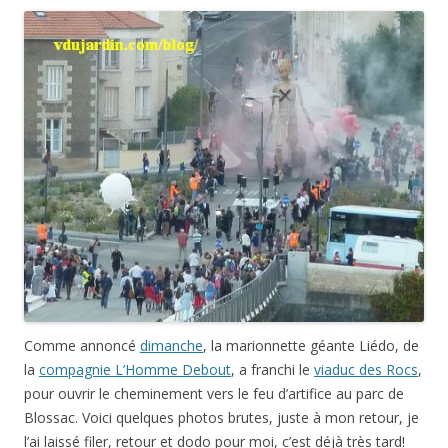
Comme annoncé
dimanche
, la marionnette géante Liédo, de
la
compagnie L’Homme Debout
, a franchi le
viaduc des Rocs
,
pour ouvrir le cheminement vers le feu d’artifice au parc de
Blossac. Voici quelques photos brutes, juste à mon retour, je
l’ai laissé filer, retour et dodo pour moi, c’est déjà très tard!