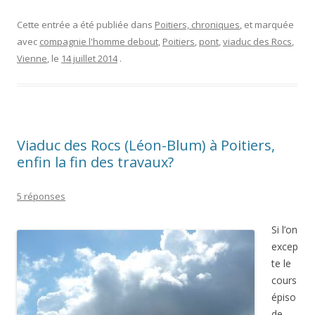
Cette entrée a été publiée dans
Poitiers, chroniques
, et marquée
avec
compagnie l'homme debout
,
Poitiers
,
pont
,
viaduc des Rocs
,
Vienne
, le
14 juillet 2014
.
Viaduc des Rocs (Léon-Blum) à Poitiers,
enfin la fin des travaux?
5 réponses
Si l’on
excep
te le
cours
épiso
de