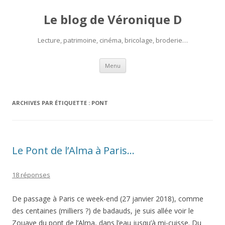
Le blog de Véronique D
Lecture, patrimoine, cinéma, bricolage, broderie…
Aller
Menu
au
contenu
ARCHIVES PAR ÉTIQUETTE :
PONT
Le Pont de l’Alma à Paris…
18 réponses
De passage à Paris ce week-end (27 janvier 2018), comme
des centaines (milliers ?) de badauds, je suis allée voir le
Zouave du pont de l’Alma, dans l’eau jusqu’à mi-cuisse. Du