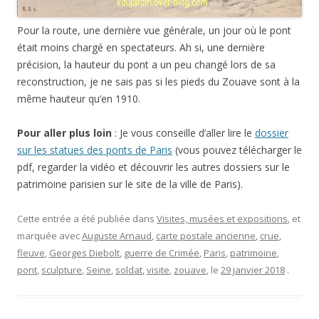
Pour la route, une dernière vue générale, un jour où le pont
était moins chargé en spectateurs. Ah si, une dernière
précision, la hauteur du pont a un peu changé lors de sa
reconstruction, je ne sais pas si les pieds du Zouave sont à la
même hauteur qu’en 1910.
Pour aller plus loin
: Je vous conseille d’aller lire le
dossier
sur les statues des ponts de Paris
(vous pouvez télécharger le
pdf, regarder la vidéo et découvrir les autres dossiers sur le
patrimoine parisien sur le site de la ville de Paris).
Cette entrée a été publiée dans
Visites, musées et expositions
, et
marquée avec
Auguste Arnaud
,
carte postale ancienne
,
crue
,
fleuve
,
Georges Diebolt
,
guerre de Crimée
,
Paris
,
patrimoine
,
pont
,
sculpture
,
Seine
,
soldat
,
visite
,
zouave
, le
29 janvier 2018
.