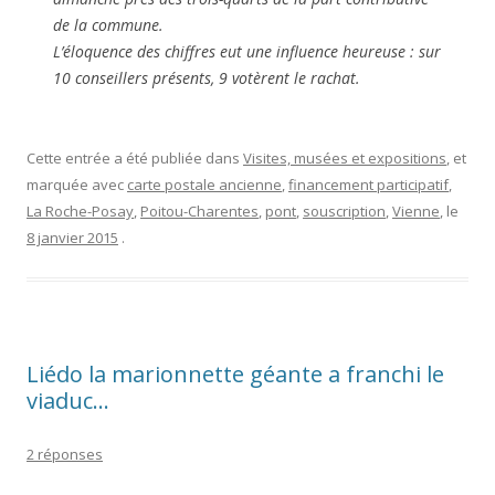
de la commune.
L’éloquence des chiffres eut une influence heureuse : sur
10 conseillers présents, 9 votèrent le rachat.
Cette entrée a été publiée dans
Visites, musées et expositions
, et
marquée avec
carte postale ancienne
,
financement participatif
,
La Roche-Posay
,
Poitou-Charentes
,
pont
,
souscription
,
Vienne
, le
8 janvier 2015
.
Liédo la marionnette géante a franchi le
viaduc…
2 réponses