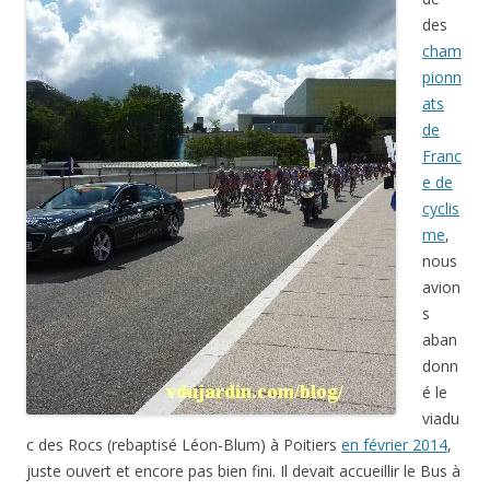
des
cham
pionn
ats
de
Franc
e de
cyclis
me
,
nous
avion
s
aban
donn
é le
viadu
c des Rocs (rebaptisé Léon-Blum) à Poitiers
en février 2014
,
juste ouvert et encore pas bien fini. Il devait accueillir le Bus à