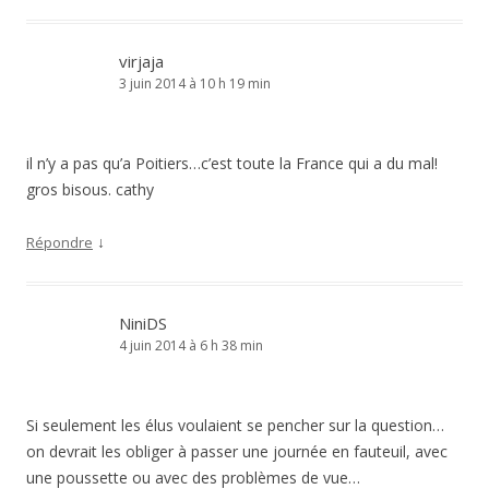
il n’y a pas qu’a Poitiers…c’est toute la France qui a du mal!
gros bisous. cathy
↓
Répondre
NiniDS
4 juin 2014 à 6 h 38 min
Si seulement les élus voulaient se pencher sur la question…
on devrait les obliger à passer une journée en fauteuil, avec
une poussette ou avec des problèmes de vue…
Je ne comprends pas le classement de l’APF, qu’Est-ce que ça
doit être dans les autres villes, 6ème, 7ème et plus…
Ton article devrait figurer dans le journal municipal…
Bises et belle journée.