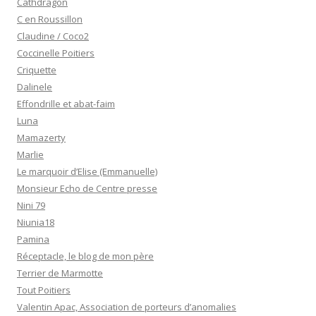
Dalinele
Effondrille et abat-faim
Luna
Mamazerty
Marlie
Le marquoir d’Elise (Emmanuelle)
Monsieur Echo de Centre presse
Nini 79
Niunia18
Pamina
Réceptacle, le blog de mon père
Terrier de Marmotte
Tout Poitiers
Valentin Apac, Association de porteurs d’anomalies
chromosomiques
Virjaja
Zazimuth