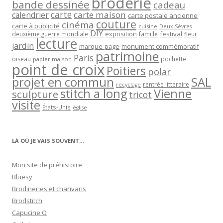
point de croix
Poitiers
polar
projet en commun
SAL
rentrée littéraire
recyclage
stitch a long
Vienne
sculpture
tricot
visite
États-Unis
église
LÀ OÙ JE VAIS SOUVENT…
Mon site de préhistoire
Bluesy
Brodineries et charivaris
Brodstitch
Capucine O
Cathdragon
C en Roussillon
Claudine / Coco2
Coccinelle Poitiers
Criquette