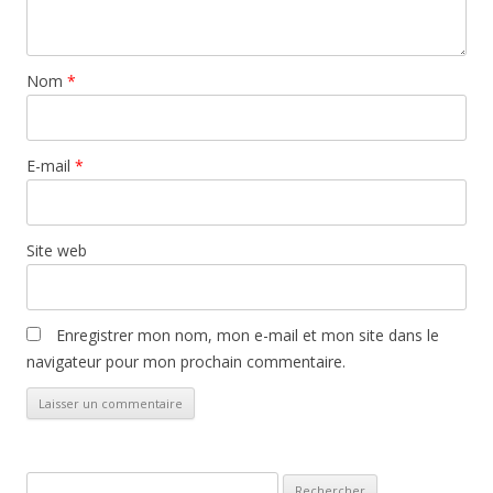
E-mail
*
Site web
Enregistrer mon nom, mon e-mail et mon site dans le
navigateur pour mon prochain commentaire.
Rechercher :
LES DERNIERS ARTICLES
Androcur, audience du 7 avril 2025 à Poitiers, délibéré du 2 juin