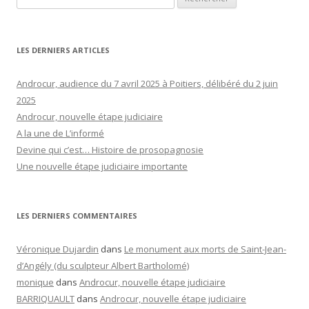
2025
Androcur, nouvelle étape judiciaire
A la une de L’informé
Devine qui c’est… Histoire de prosopagnosie
Une nouvelle étape judiciaire importante
LES DERNIERS COMMENTAIRES
Véronique Dujardin
dans
Le monument aux morts de Saint-Jean-
d’Angély (du sculpteur Albert Bartholomé)
monique
dans
Androcur, nouvelle étape judiciaire
BARRIQUAULT
dans
Androcur, nouvelle étape judiciaire
FRANCOIS
dans
La grimolle, spécialité locale (poitevine?)
DROIN
dans
Le monument aux morts de Saint-Jean-d’Angély (du
sculpteur Albert Bartholomé)