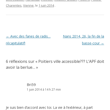
Navigation
←
Avec des fanes de radis…
Nans 2014, 26, la fin de la
des
récapitulatif!
basse-cour
→
articles
6 réflexions sur «
Poitiers ville accessible??? L’APF doit
avoir la berlue…
»
Bri59
1 juin 2014 à 14 h 27 min
Je suis bien d’accord avec toi. La vie à l’extérieur, à part
l’appréhension, est difficile. Il faut voir aussi si les places
handicapées sont bien libres et pourtant nous n’y sommes
pour rien si nous connaissons le handicap.
↓
Répondre