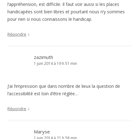
zazimuth
1 juin 2014 à 19 h 51 min
J’ai l’impression que dans nombre de lieux la question de
l’accessibilité est loin d’être réglée…
↓
Répondre
Maryse
1 juin 2014 à 21 h 58 min
Ben oui, lors du salon Frou-Frou à Blossac, j’ai voulu y
emmener ma mère en fauteuil roulant, elle n’a pas trop de
distractions et je savais que ça lui ferait plaisir, mais