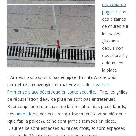
on, cœur de
pagaille…
) et
des dizaines
de chutes sur
les pavés
glissants
depuis son
ouverture il y
a deux ans,
la place
d’Armes n’est toujours pas équipée d’un fil d’Ariane pour
permettre aux aveugles et mal-voyants de
traverser
l’immense place désertique en toute sécurité
… Pire, les grilles
de récupération d’eau de pluie ne sont pas entretenues.
Beaucoup sautent à cause de la circulation des poids lourds,
des
animations
, des voitures qui traversent la zone piétonne
(que fait la police?), et ne sont jamais remises en place.
D’autres se sont espacées au fil des mois, et sont espacées
de plus de 2,5 cm. Lubie des normes qui tuent