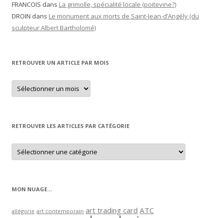
RETROUVER UN ARTICLE PAR MOIS
Retrouver
un
article
par
mois
RETROUVER LES ARTICLES PAR CATÉGORIE
Retrouver
les
articles
par
catégorie
MON NUAGE…
art trading card
ATC
allégorie
art contemporain
broderie
bande dessinée
cadeau
carte
carte maison
calendrier
carte postale ancienne
couture
cinéma
carte à publicité
cuisine
Deux-Sèvres
DIY
exposition
festival
famille
deuxième guerre mondiale
fleur
lecture
jardin
marque-page
monument commémoratif
patrimoine
Paris
oiseau
papier maison
pochette