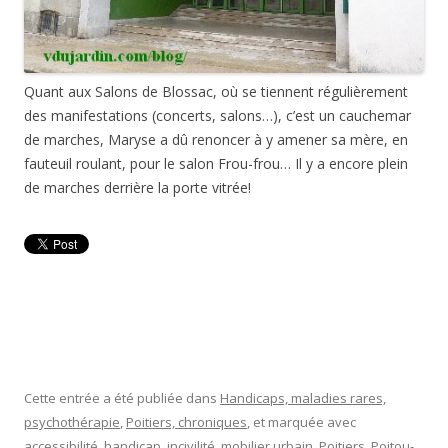
de marches, Maryse a dû renoncer à y amener sa mère, en
fauteuil roulant, pour le salon Frou-frou… Il y a encore plein
de marches derrière la porte vitrée!
Cette entrée a été publiée dans
Handicaps, maladies rares,
psychothérapie
,
Poitiers, chroniques
, et marquée avec
accessibilité
,
handicap
,
incivilité
,
mobilier urbain
,
Poitiers
,
Poitou-
Charentes
,
Vienne
, le
1 juin 2014
.