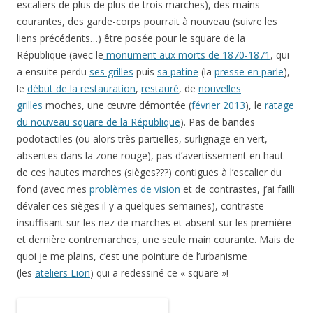
escaliers de plus de plus de trois marches), des mains-
courantes, des garde-corps pourrait à nouveau (suivre les
liens précédents…) être posée pour le square de la
République (avec le
monument aux morts de 1870-1871
, qui
a ensuite perdu
ses grilles
puis
sa patine
(la
presse en parle
),
le
début de la restauration
,
restauré
, de
nouvelles
grilles
moches, une œuvre démontée (
février 2013
), le
ratage
du nouveau square de la République
). Pas de bandes
podotactiles (ou alors très partielles, surlignage en vert,
absentes dans la zone rouge), pas d’avertissement en haut
de ces hautes marches (sièges???) contiguës à l’escalier du
fond (avec mes
problèmes de vision
et de contrastes, j’ai failli
dévaler ces sièges il y a quelques semaines), contraste
insuffisant sur les nez de marches et absent sur les première
et dernière contremarches, une seule main courante. Mais de
quoi je me plains, c’est une pointure de l’urbanisme
(les
ateliers Lion
) qui a redessiné ce « square »!