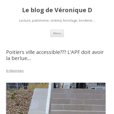
Le blog de Véronique D
Lecture, patrimoine, cinéma, bricolage, broderie…
Aller
Menu
au
contenu
Poitiers ville accessible??? L’APF doit avoir
la berlue…
6 réponses