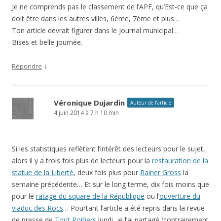
↓
Répondre
Véronique Dujardin
Auteur de l’article
4 juin 2014 à 7 h 10 min
Si les statistiques reflètent l’intérêt des lecteurs pour le sujet,
alors il y a trois fois plus de lecteurs pour la
restauration de la
statue de la Liberté
, deux fois plus pour
Rainer Gross
la
semaine précédente… Et sur le long terme, dix fois moins que
pour le
ratage du square de la République
ou l’
ouverture du
viaduc des Rocs
… Pourtant l’article a été repris dans la revue
de presse de
Tout Poitiers
lundi, je l’ai partagé (contrairement
à d’autres) sur Facebook… Deux bons points quand même, la
réaction de l’adjoint que je mentionne et de l’élu délégué au
handicap, qui me proposent des rendez-vous… A suivre!
↓
Répondre