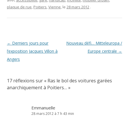
avec
accessibilité
,
gare
,
handicap
,
incivilité
,
mobilier urbain
,
plaque de rue
,
Poitiers
,
Vienne
, le
28 mars 2012
.
Navigation
←
Derniers jours pour
Nouveau défi… Mitteleuropa /
des
l’exposition Jacques Villon à
Europe centrale
→
articles
Angers
17 réflexions sur «
Ras le bol des voitures garées
anarchiquement à Poitiers…
»
Emmanuelle
28 mars 2012 à 7 h 43 min