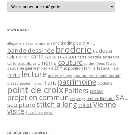
Retrouver
les
articles
par
catégorie
MON NUAGE…
art trading card
ATC
allégorie
art contemporain
broderie
bande dessinée
cadeau
carte
carte maison
calendrier
carte postale ancienne
couture
cinéma
carte à publicité
cuisine
Deux-Sèvres
DIY
exposition
festival
famille
deuxième guerre mondiale
fleur
lecture
jardin
marque-page
monument commémoratif
patrimoine
Paris
oiseau
papier maison
pochette
point de croix
Poitiers
polar
projet en commun
SAL
rentrée littéraire
recyclage
stitch a long
Vienne
sculpture
tricot
visite
États-Unis
église
LÀ OÙ JE VAIS SOUVENT…