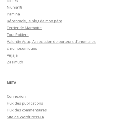
Nini 79
Niunia18
Pamina
Réceptacle, le blog de mon père
Terrier de Marmotte
Tout Poitiers
Valentin Apac, Association de porteurs d’anomalies
chromosomiques
Virjaja
Zazimuth
MÉTA
Connexion
Flux des publications
Flux des commentaires
Site de WordPress-FR