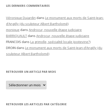
LES DERNIERS COMMENTAIRES
Véronique Dujardin
dans
Le monument aux morts de Saint-Jean-
d’Angély (du sculpteur Albert Bartholomé)
monique
dans
Androcur, nouvelle étape judiciaire
BARRIQUAULT
dans
Androcur, nouvelle étape judiciaire
FRANCOIS
dans
La grimolle, spécialité locale (poitevine?)
DROIN
dans
Le monument aux morts de Saint-Jean-d’Angély (du
sculpteur Albert Bartholomé)
RETROUVER UN ARTICLE PAR MOIS
Retrouver
un
article
par
mois
RETROUVER LES ARTICLES PAR CATÉGORIE