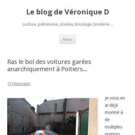
Le blog de Véronique D
Lecture, patrimoine, cinéma, bricolage, broderie…
Aller
Menu
au
contenu
Ras le bol des voitures garées
anarchiquement à Poitiers…
17 réponses
Je vous en
ai déjà
montré à
de
multiples
reprises,