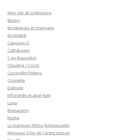
Mon site de préhistoire
Bluesy
Brodineries et charivaris
Brodstitch
Capucine O
Cathdragon
C en Roussillon
Claudine / Coco2
Coccinelle Poitiers
Criquette
Dalinele
Effondrille et abat-faim
Luna
Mamazerty
Marlie
Le marquoir d’Elise (Emmanuelle)
Monsieur Echo de Centre presse