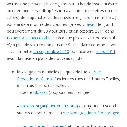
voitures ne peuvent plus se garer sur la bande lisse qui évite
aux personnes handicapées (ou avec une poussettes ou des
talons) de crapahuter sur les pavés irréguliers du marché… Je
vous ai déjà montré des voitures garées ici
avant
le grand
bouleversement du 30 août 2010 et en octobre 2011 dans
Poitiers ville inaccessible
. Grâce aux plots et aux potelets, il
n’y a plus de voiture non plus rue Saint-Hilaire comme je vous
l’avais montré
en septembre 2010
ou encore en
mars 2011
,
avant la mise en place de nouveaux plots…
la « saga des nouvelles plaques de rue »:-
rues
Renaudot et Carnot
(anciennes rues des Hautes Treilles,
des Trois Piliers, des halles),
– rue de
Blossac
(toujours pas corrigée)
–
rues Montgau(l)tier et du Souci(s)
,toujours du scotch
sur le s de souci, mais la
rue Montgautier a été corrigée
–
rue des frères Lumière(s)
et cité de la Traverse, les