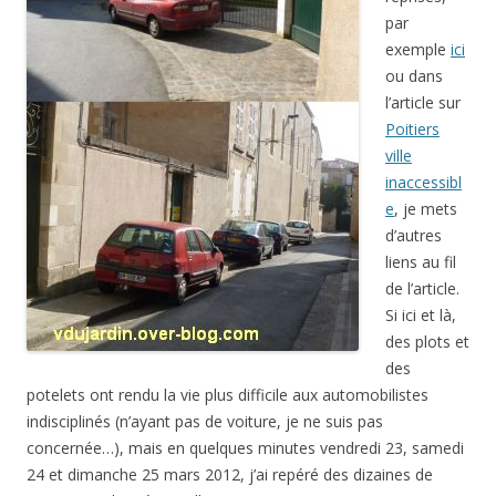
par
exemple
ici
ou dans
l’article sur
Poitiers
ville
inaccessibl
e
, je mets
d’autres
liens au fil
de l’article.
Si ici et là,
des plots et
des
potelets ont rendu la vie plus difficile aux automobilistes
indisciplinés (n’ayant pas de voiture, je ne suis pas
concernée…), mais en quelques minutes vendredi 23, samedi
24 et dimanche 25 mars 2012, j’ai repéré des dizaines de