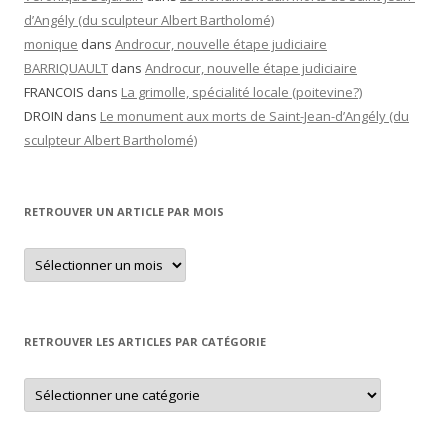
d’Angély (du sculpteur Albert Bartholomé)
monique
dans
Androcur, nouvelle étape judiciaire
BARRIQUAULT
dans
Androcur, nouvelle étape judiciaire
FRANCOIS
dans
La grimolle, spécialité locale (poitevine?)
DROIN
dans
Le monument aux morts de Saint-Jean-d’Angély (du
sculpteur Albert Bartholomé)
RETROUVER UN ARTICLE PAR MOIS
Retrouver
un
article
par
mois
RETROUVER LES ARTICLES PAR CATÉGORIE
Retrouver
les
articles
par
catégorie