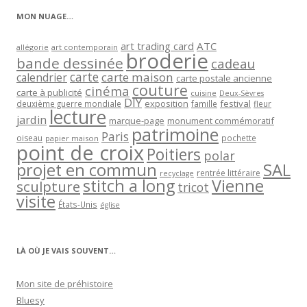
MON NUAGE…
art trading card
ATC
allégorie
art contemporain
broderie
bande dessinée
cadeau
carte
carte maison
calendrier
carte postale ancienne
couture
cinéma
carte à publicité
cuisine
Deux-Sèvres
DIY
exposition
festival
famille
deuxième guerre mondiale
fleur
lecture
jardin
marque-page
monument commémoratif
patrimoine
Paris
oiseau
papier maison
pochette
point de croix
Poitiers
polar
projet en commun
SAL
rentrée littéraire
recyclage
stitch a long
Vienne
sculpture
tricot
visite
États-Unis
église
LÀ OÙ JE VAIS SOUVENT…
Mon site de préhistoire
Bluesy