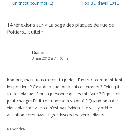
Navigation
←
Un tricot pour moi (2)
Top BD d’avril 2012
→
des
articles
14 réflexions sur «
La saga des plaques de rue de
Poitiers… suite!
»
Dianou
3 mai 2012 à 7 h 07 min
bonjour, mais tu as raison, tu parles d’un truc, comment font
les postiers ? C’est du a quoi ou a qui ces erreurs ? Celui qui
fait les plaques ? ou la personne qui les fait faire ? Et puis on
peut changer l’intitulé d’une rue a volonté ? Quand on a des
vieux plans de ville, ce n’est pas évident ! Je vais y prêter
attention dorénavant ! gros bisous ma véro , dianou
↓
Répondre