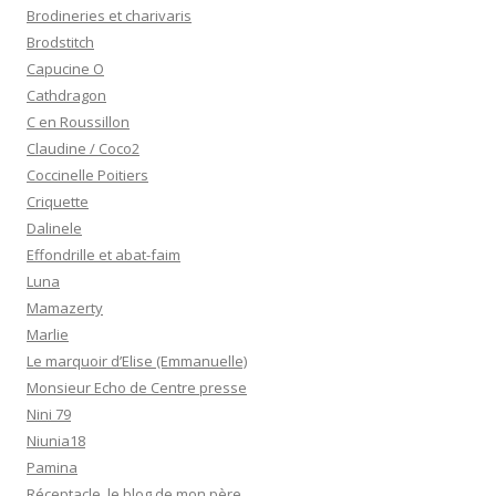
Brodineries et charivaris
Brodstitch
Capucine O
Cathdragon
C en Roussillon
Claudine / Coco2
Coccinelle Poitiers
Criquette
Dalinele
Effondrille et abat-faim
Luna
Mamazerty
Marlie
Le marquoir d’Elise (Emmanuelle)
Monsieur Echo de Centre presse
Nini 79
Niunia18
Pamina
Réceptacle, le blog de mon père