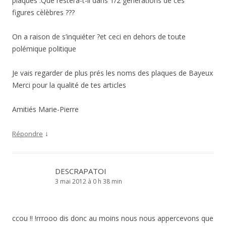
plaques .Que restera-t-il dans 1/2 générations de ces
figures cèlèbres ???
On a raison de s’inquiéter ?et ceci en dehors de toute
polémique politique
Je vais regarder de plus prés les noms des plaques de Bayeux
Merci pour la qualité de tes articles
Amitiés Marie-Pierre
↓
Répondre
DESCRAPATOI
3 mai 2012 à 0 h 38 min
ccou !! !rrrooo dis donc au moins nous nous appercevons que