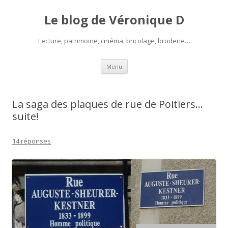
Le blog de Véronique D
Lecture, patrimoine, cinéma, bricolage, broderie…
Aller
Menu
au
contenu
La saga des plaques de rue de Poitiers…
suite!
14 réponses