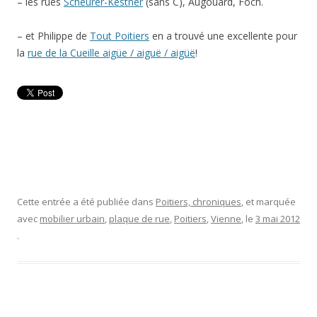
– les rues
Scheurer-Kestner
(sans C), Augouard, Foch.
– et Philippe de
Tout Poitiers
en a trouvé une excellente pour
la
rue de la Cueille aigüe / aiguë / aigüë
!
Cette entrée a été publiée dans
Poitiers, chroniques
, et marquée
avec
mobilier urbain
,
plaque de rue
,
Poitiers
,
Vienne
, le
3 mai 2012
.