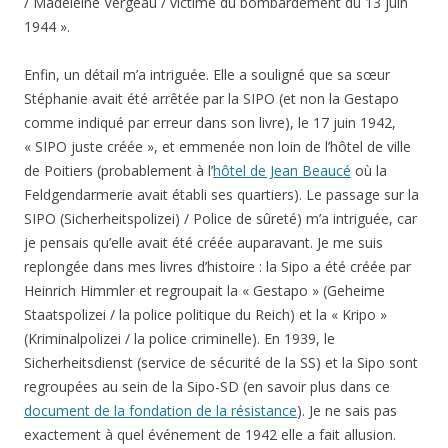
/ Madeleine Vergeau / victime du bombardement du 13 juin
1944 ».
Enfin, un détail m’a intriguée. Elle a souligné que sa sœur
Stéphanie avait été arrêtée par la SIPO (et non la Gestapo
comme indiqué par erreur dans son livre), le 17 juin 1942,
« SIPO juste créée », et emmenée non loin de l’hôtel de ville
de Poitiers (probablement à l’
hôtel de Jean Beaucé
où la
Feldgendarmerie avait établi ses quartiers). Le passage sur la
SIPO (Sicherheitspolizei) / Police de sûreté) m’a intriguée, car
je pensais qu’elle avait été créée auparavant. Je me suis
replongée dans mes livres d’histoire : la Sipo a été créée par
Heinrich Himmler et regroupait la « Gestapo » (Geheime
Staatspolizei / la police politique du Reich) et la « Kripo »
(Kriminalpolizei / la police criminelle). En 1939, le
Sicherheitsdienst (service de sécurité de la SS) et la Sipo sont
regroupées au sein de la Sipo-SD (en savoir plus dans ce
document de la fondation de la résistance
). Je ne sais pas
exactement à quel événement de 1942 elle a fait allusion.