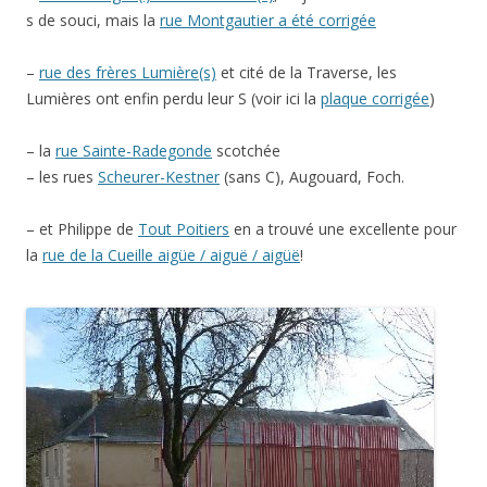
s de souci, mais la
rue Montgautier a été corrigée
–
rue des frères Lumière(s)
et cité de la Traverse, les
Lumières ont enfin perdu leur S (voir ici la
plaque corrigée
)
– la
rue Sainte-Radegonde
scotchée
– les rues
Scheurer-Kestner
(sans C), Augouard, Foch.
– et Philippe de
Tout Poitiers
en a trouvé une excellente pour
la
rue de la Cueille aigüe / aiguë / aigüë
!