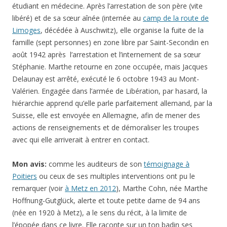
étudiant en médecine. Après l’arrestation de son père (vite
libéré) et de sa sœur aînée (internée au
camp de la route de
Limoges
, décédée à Auschwitz), elle organise la fuite de la
famille (sept personnes) en zone libre par Saint-Secondin en
août 1942 après l’arrestation et l’internement de sa sœur
Stéphanie. Marthe retourne en zone occupée, mais Jacques
Delaunay est arrêté, exécuté le 6 octobre 1943 au Mont-
Valérien. Engagée dans l’armée de Libération, par hasard, la
hiérarchie apprend qu’elle parle parfaitement allemand, par la
Suisse, elle est envoyée en Allemagne, afin de mener des
actions de renseignements et de démoraliser les troupes
avec qui elle arriverait à entrer en contact.
Mon avis:
comme les auditeurs de son
témoignage à
Poitiers
ou ceux de ses multiples interventions ont pu le
remarquer (voir
à Metz en 2012
), Marthe Cohn, née Marthe
Hoffnung-Gutglück, alerte et toute petite dame de 94 ans
(née en 1920 à Metz), a le sens du récit, à la limite de
l’épopée dans ce livre. Elle raconte sur un ton badin ses