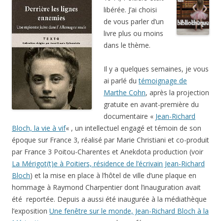
libérée. J’ai choisi
de vous parler d’un
livre plus ou moins
dans le thème.
Il y a quelques semaines, je vous
ai parlé du
témoignage de
Marthe Cohn
, après la projection
gratuite en avant-première du
documentaire «
Jean-Richard
Bloch, la vie à vif
« , un intellectuel engagé et témoin de son
époque sur France 3, réalisé par Marie Christiani et co-produit
par France 3 Poitou-Charentes et Anekdota production (voir
La Mérigot(t)e à Poitiers, résidence de l’écrivain Jean-Richard
Bloch
) et la mise en place à l’hôtel de ville d’une plaque en
hommage à Raymond Charpentier dont l’inauguration avait
été reportée. Depuis a aussi été inaugurée à la médiathèque
l’exposition
Une fenêtre sur le monde, Jean-Richard Bloch à la