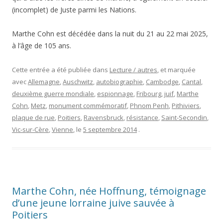
(incomplet) de Juste parmi les Nations.
Marthe Cohn est décédée dans la nuit du 21 au 22 mai 2025,
à l’âge de 105 ans.
Cette entrée a été publiée dans
Lecture / autres
, et marquée
avec
Allemagne
,
Auschwitz
,
autobiographie
,
Cambodge
,
Cantal
,
deuxième guerre mondiale
,
espionnage
,
Fribourg
,
juif
,
Marthe
Cohn
,
Metz
,
monument commémoratif
,
Phnom Penh
,
Pithiviers
,
plaque de rue
,
Poitiers
,
Ravensbruck
,
résistance
,
Saint-Secondin
,
Vic-sur-Cère
,
Vienne
, le
5 septembre 2014
.
Marthe Cohn, née Hoffnung, témoignage
d’une jeune lorraine juive sauvée à
Poitiers