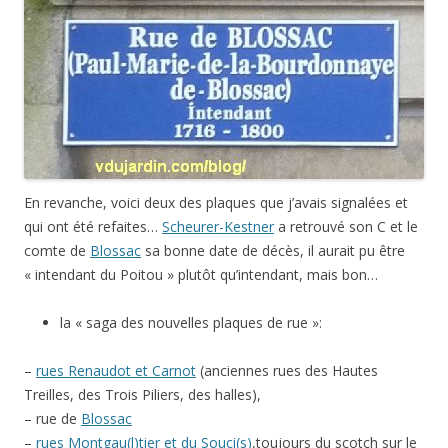
En revanche, voici deux des plaques que j’avais signalées et
qui ont été refaites…
Scheurer-Kestner
a retrouvé son C et le
comte de
Blossac
sa bonne date de décès, il aurait pu être
« intendant du Poitou » plutôt qu’intendant, mais bon…
la « saga des nouvelles plaques de rue »:
–
rues Renaudot et Carnot
(anciennes rues des Hautes
Treilles, des Trois Piliers, des halles),
– rue de
Blossac
–
rues Montgau(l)tier et du Souci(s)
,toujours du scotch sur le