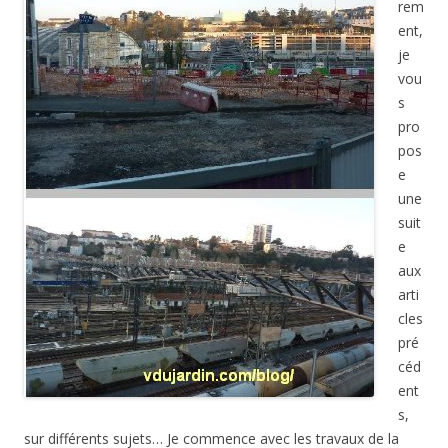
rem
ent,
je
vou
s
pro
pos
e
une
suit
e
aux
arti
cles
pré
céd
ent
s,
sur différents sujets… Je commence avec les travaux de la