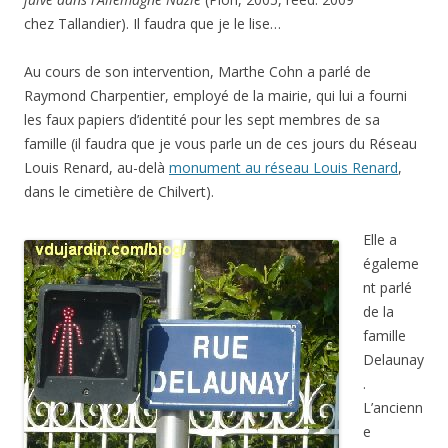
chez Tallandier). Il faudra que je le lise…
Au cours de son intervention, Marthe Cohn a parlé de
Raymond Charpentier, employé de la mairie, qui lui a fourni
les faux papiers d’identité pour les sept membres de sa
famille (il faudra que je vous parle un de ces jours du Réseau
Louis Renard, au-delà
monument au réseau Louis Renard
,
dans le cimetière de Chilvert).
Elle a
égaleme
nt parlé
de la
famille
Delaunay
.
L’ancienn
e