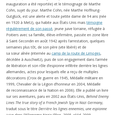
inauguration a été reportée) et le témoignage de Marthe
Cohn, sujet du jour. Marthe Cohn, née Marthe Hoffnung-
Gutglück, est une alerte et toute petite dame de 94 ans (née
en 1920 à Metz), qui habite aux États-Unis mais
témoigne
régulièrement de son passé
, jeune juive lorraine, réfugiée à
Poitiers avec sa famille, élève-infirmière, passée en zone libre
à Saint-Secondin en août 1942 après l’arrestation, quelques
semaines plus tôt, de son père (vite libéré) et de
sa sœur aînée (internée au
camp de la route de Limoges
,
décédée à Auschwitz), puis de son engagement dans l’armée
de libération et son rôle d’espionne infiltrée derrière les lignes
allemandes, actes pour lesquels elle a reçu de multiples
décorations (Croix de guerre en 1945, Médaille militaire en
1999, Chevalier de la Légion d’honneur en 2004, Médaille
de reconnaissance de la Nation en 2006). Elle a publié un livre
sur ses aventures, paru en 2002 aux États-Unis,
Behind Enemy
Lines The true story of a French Jewish Spy in Nazi Germany
,
traduit sous le titre
Derrière les lignes ennemies, une espionne
juive dans l’Allemagne Nazie
(Plon, 2005, rééd. 2009