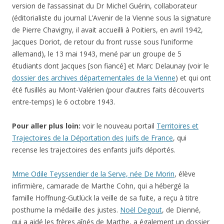
version de l’assassinat du Dr
Michel Guérin, collaborateur
(éditorialiste du journal L’Avenir de la Vienne sous la signature
de Pierre Chavigny, il avait accueilli à Poitiers, en avril 1942,
Jacques Doriot, de retour du front russe sous l’uniforme
allemand),
le
13 mai 1943, mené par un
groupe de 5
étudiants dont Jacques [son fiancé] et Marc Delaunay
(voir le
dossier des archives départementales de la Vienne
)
et qui ont
été fusillés au Mont-Valérien (pour d’autres faits découverts
entre-temps) le
6 octobre 1943
.
Pour aller plus loin:
voir le nouveau portail
Territoires et
Trajectoires de la Déportation des Juifs de France
, qui
recense les trajectoires des enfants juifs déportés.
Mme Odile Teyssendier de la Serve, née De Morin
, élève
infirmière, camarade de Marthe Cohn, qui a hébergé la
famille Hoffnung-Gutlück la veille de sa fuite, a reçu à titre
posthume la médaille des justes.
Noël Degout
, de Dienné,
qui a aidé les frères aînés de Marthe, a également un dossier