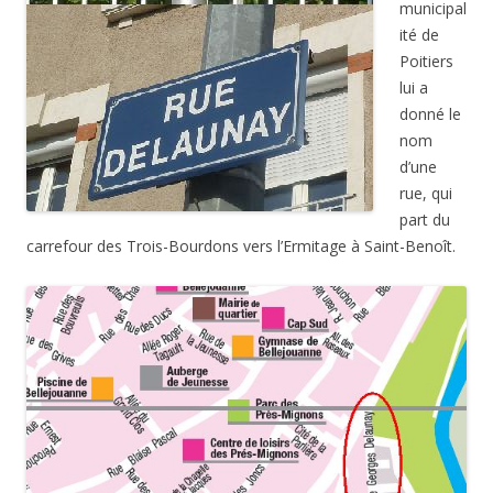
municipal
ité de
Poitiers
lui a
donné le
nom
d’une
rue, qui
part du
carrefour des Trois-Bourdons vers l’Ermitage à Saint-Benoît.