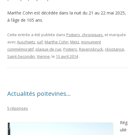
Marthe Cohn est décédée dans la nuit du 21 au 22 mai 2025,
à l’âge de 105 ans.
Cette entrée a été publiée dans
Poitiers, chroniques
, et marquée
avec
Auschwitz
,
juif
,
Marthe Cohn
,
Metz
,
monument
commémoratif
,
plaque de rue
,
Poitiers
,
Ravensbruck
,
résistance
,
Saint-Secondin
,
Vienne
, le
13 avril 2014
.
Actualités poitevines…
5 réponses
Rég
uliè