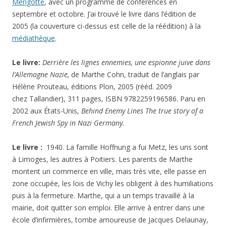
Mérigotte
, avec un programme de conférences en
septembre et octobre. J’ai trouvé le livre dans l’édition de
2005 (la couverture ci-dessus est celle de la réédition) à la
médiathèque
.
Le livre:
Derrière les lignes ennemies, une espionne juive dans
l’Allemagne Nazie,
de Marthe Cohn, traduit de l’anglais par
Hélène Prouteau, éditions Plon, 2005 (rééd. 2009
chez Tallandier), 311 pages, ISBN 9782259196586. Paru en
2002 aux États-Unis,
Behind Enemy Lines The true story of a
French Jewish Spy in Nazi Germany
.
Le livre :
1940. La famille Hoffnung a fui Metz, les uns sont
à Limoges, les autres à Poitiers. Les parents de Marthe
montent un commerce en ville, mais très vite, elle passe en
zone occupée, les lois de Vichy les obligent à des humiliations
puis à la fermeture. Marthe, qui a un temps travaillé à la
mairie, doit quitter son emploi. Elle arrive à entrer dans une
école d’infirmières, tombe amoureuse de Jacques Delaunay,