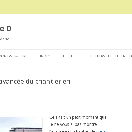
e D
roderie…
Aller
au
ONT-SUR-LOIRE
INDEX
LECTURE
POITIERS ET POITOU-CH
contenu
l’avancée du chantier en
Cela fait un petit moment que
je ne vous ai pas montré
l’avancée du chantier de
cœur