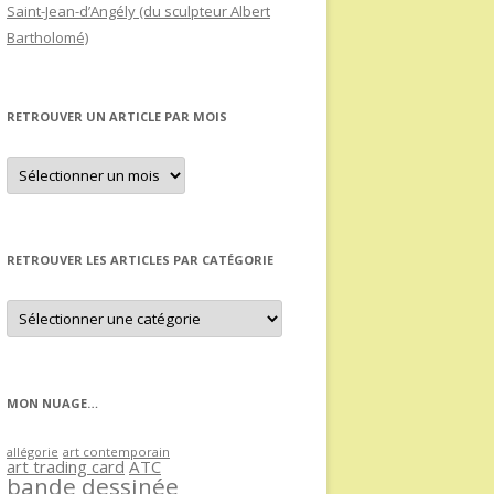
Saint-Jean-d’Angély (du sculpteur Albert
Bartholomé)
RETROUVER UN ARTICLE PAR MOIS
Retrouver
un
article
par
mois
RETROUVER LES ARTICLES PAR CATÉGORIE
Retrouver
les
articles
par
catégorie
MON NUAGE…
allégorie
art contemporain
art trading card
ATC
bande dessinée