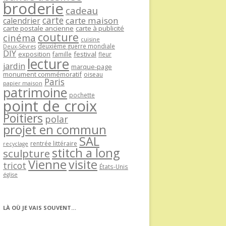
broderie
cadeau
carte
carte maison
calendrier
carte postale ancienne
carte à publicité
couture
cinéma
cuisine
deuxième guerre mondiale
Deux-Sèvres
DIY
exposition
festival
famille
fleur
lecture
jardin
marque-page
monument commémoratif
oiseau
Paris
papier maison
patrimoine
pochette
point de croix
Poitiers
polar
projet en commun
SAL
rentrée littéraire
recyclage
stitch a long
sculpture
Vienne
visite
tricot
États-Unis
église
LÀ OÙ JE VAIS SOUVENT…