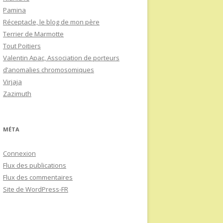
Pamina
Réceptacle, le blog de mon père
Terrier de Marmotte
Tout Poitiers
Valentin Apac, Association de porteurs
d’anomalies chromosomiques
Virjaja
Zazimuth
MÉTA
Connexion
Flux des publications
Flux des commentaires
Site de WordPress-FR