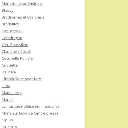
Mon site de préhistoire
Bluesy
Brodineries et charivaris
Brodstitch
Capucine O
Cathdragon
C en Roussillon
Claudine / Coco2
Coccinelle Poitiers
Criquette
Dalinele
Effondrille et abat-faim
Luna
Mamazerty
Marlie
Le marquoir d’Elise (Emmanuelle)
Monsieur Echo de Centre presse
Nini 79
Niunia18