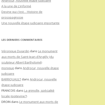
Androcur, nouvelle étape judiciaire
A la une de L’informé
Devine qui c’est… Histoire de
prosopagnosie
Une nouvelle étape judiciaire importante
LES DERNIERS COMMENTAIRES
Véronique Dujardin
dans
Le monument
aux morts de Saint-Jean-d’Angély (du
sculpteur Albert Bartholomé)
monique
dans
Androcur, nouvelle étape
judiciaire
BARRIQUAULT
dans
Androcur, nouvelle
étape judiciaire
FRANCOIS
dans
La grimolle, spécialité
locale (poitevine?)
DROIN
dans
Le monument aux morts de