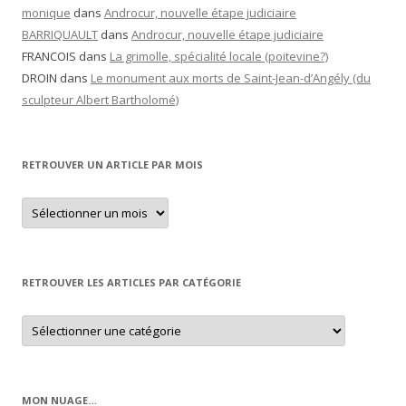
monique
dans
Androcur, nouvelle étape judiciaire
BARRIQUAULT
dans
Androcur, nouvelle étape judiciaire
FRANCOIS
dans
La grimolle, spécialité locale (poitevine?)
DROIN
dans
Le monument aux morts de Saint-Jean-d’Angély (du
sculpteur Albert Bartholomé)
RETROUVER UN ARTICLE PAR MOIS
Retrouver
un
article
par
mois
RETROUVER LES ARTICLES PAR CATÉGORIE
Retrouver
les
articles
par
catégorie
MON NUAGE…