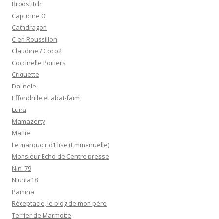
Brodstitch
Capucine O
Cathdragon
C en Roussillon
Claudine / Coco2
Coccinelle Poitiers
Criquette
Dalinele
Effondrille et abat-faim
Luna
Mamazerty
Marlie
Le marquoir d’Elise (Emmanuelle)
Monsieur Echo de Centre presse
Nini 79
Niunia18
Pamina
Réceptacle, le blog de mon père
Terrier de Marmotte