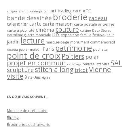
art trading card
ATC
allégorie
art contemporain
broderie
bande dessinée
cadeau
carte
carte maison
calendrier
carte postale ancienne
couture
cinéma
carte à publicité
cuisine
Deux-Sèvres
DIY
exposition
festival
famille
deuxième guerre mondiale
fleur
lecture
jardin
marque-page
monument commémoratif
patrimoine
Paris
oiseau
papier maison
pochette
point de croix
Poitiers
polar
projet en commun
SAL
rentrée littéraire
recyclage
stitch a long
Vienne
sculpture
tricot
visite
États-Unis
église
LÀ OÙ JE VAIS SOUVENT…
Mon site de préhistoire
Bluesy
Brodineries et charivaris