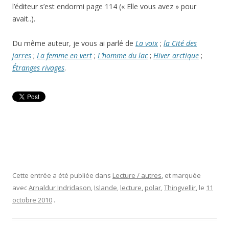
l’éditeur s’est endormi page 114 (« Elle vous avez » pour
avait..).
Du même auteur, je vous ai parlé de
La voix
;
la Cité des
jarres
;
La femme en vert
;
L’homme du lac
;
Hiver arctique
;
Étranges rivages
.
Cette entrée a été publiée dans
Lecture / autres
, et marquée
avec
Arnaldur Indridason
,
Islande
,
lecture
,
polar
,
Thingvellir
, le
11
octobre 2010
.