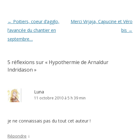
Navigation
←
Poitiers, coeur d’agglo,
Merci Virjaja, Capucine et Véro
des
l’avancée du chantier en
bis
→
articles
septembre…
5 réflexions sur «
Hypothermie de Arnaldur
Indridason
»
Luna
11 octobre 2010 à 5 h 39 min
je ne connaissais pas du tout cet auteur !
↓
Répondre