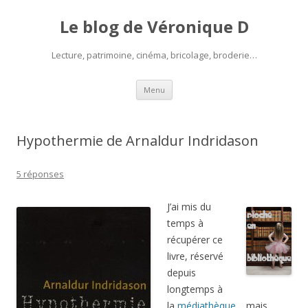
Le blog de Véronique D
Lecture, patrimoine, cinéma, bricolage, broderie…
Aller
Menu
au
contenu
Hypothermie de Arnaldur Indridason
5 réponses
J’ai mis du
temps à
récupérer ce
livre, réservé
depuis
longtemps à
la
médiathèque
… mais