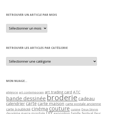
RETROUVER UN ARTICLE PAR MOIS
Retrouver
un
article
par
mois
RETROUVER LES ARTICLES PAR CATÉGORIE
Retrouver
les
articles
par
catégorie
MON NUAGE…
art trading card
ATC
allégorie
art contemporain
broderie
bande dessinée
cadeau
carte
carte maison
calendrier
carte postale ancienne
couture
cinéma
carte à publicité
cuisine
Deux-Sèvres
DIY
exposition
festival
famille
deuxième guerre mondiale
fleur