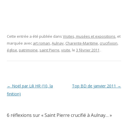
Cette entrée a été publiée dans
Visites, musées et expositions
, et
marquée avec
art roman
,
Aulnay
,
Charente-Maritime
,
crucifixion
,
église
,
patrimoine
,
saint Pierre
,
visite
, le
3 février 2011
.
Navigation
←
Noël par Lili HR (10, la
Top BD de janvier 2011
→
des
finition)
articles
6 réflexions sur «
Saint Pierre crucifié à Aulnay…
»