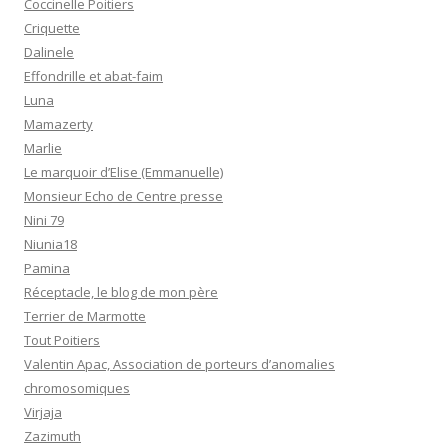
Coccinelle Poitiers
Criquette
Dalinele
Effondrille et abat-faim
Luna
Mamazerty
Marlie
Le marquoir d’Elise (Emmanuelle)
Monsieur Echo de Centre presse
Nini 79
Niunia18
Pamina
Réceptacle, le blog de mon père
Terrier de Marmotte
Tout Poitiers
Valentin Apac, Association de porteurs d’anomalies
chromosomiques
Virjaja
Zazimuth