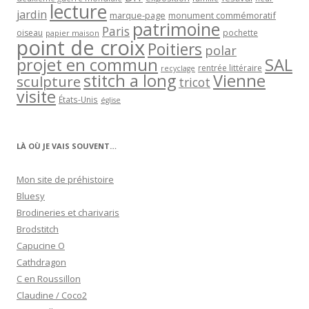
lecture
jardin
marque-page
monument commémoratif
patrimoine
Paris
oiseau
papier maison
pochette
point de croix
Poitiers
polar
projet en commun
SAL
rentrée littéraire
recyclage
stitch a long
Vienne
sculpture
tricot
visite
États-Unis
église
LÀ OÙ JE VAIS SOUVENT…
Mon site de préhistoire
Bluesy
Brodineries et charivaris
Brodstitch
Capucine O
Cathdragon
C en Roussillon
Claudine / Coco2