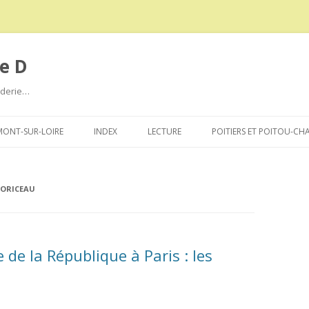
e D
roderie…
Aller
au
ONT-SUR-LOIRE
INDEX
LECTURE
POITIERS ET POITOU-CH
contenu
MORICEAU
de la République à Paris : les