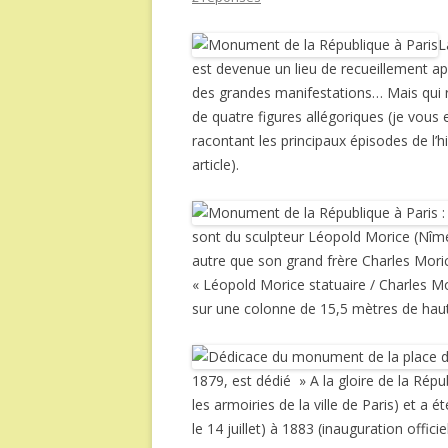
L
est devenue un lieu de recueillement ap
des grandes manifestations… Mais qui r
de quatre figures allégoriques (je vous 
racontant les principaux épisodes de l’h
article).
sont du sculpteur Léopold Morice (Nîme
autre que son grand frère Charles Moric
« Léopold Morice statuaire / Charles Mo
sur une colonne de 15,5 mètres de hau
1879, est dédié » A la gloire de la Répub
les armoiries de la ville de Paris) et a
le 14 juillet) à 1883 (inauguration officiel