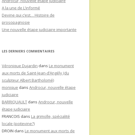
Androcur, nouvelle étape judiciaire
A la une de L’informé
Devine qui c’est… Histoire de
prosopagnosie
Une nouvelle étape judiciaire importante
LES DERNIERS COMMENTAIRES
Véronique Dujardin
dans
Le monument
aux morts de Saint-Jean-d’Angély (du
sculpteur Albert Bartholomé)
monique
dans
Androcur, nouvelle étape
judiciaire
BARRIQUAULT
dans
Androcur, nouvelle
étape judiciaire
FRANCOIS
dans
La grimolle, spécialité
locale (poitevine?)
DROIN
dans
Le monument aux morts de