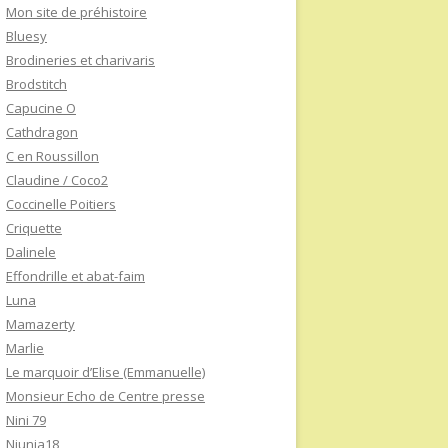
Mon site de préhistoire
Bluesy
Brodineries et charivaris
Brodstitch
Capucine O
Cathdragon
C en Roussillon
Claudine / Coco2
Coccinelle Poitiers
Criquette
Dalinele
Effondrille et abat-faim
Luna
Mamazerty
Marlie
Le marquoir d’Elise (Emmanuelle)
Monsieur Echo de Centre presse
Nini 79
Niunia18