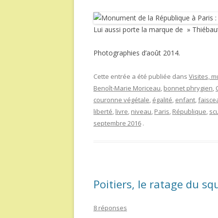
Lui aussi porte la marque de » Thiébaut
Photographies d’août 2014.
Cette entrée a été publiée dans
Visites, 
Benoît-Marie Moriceau
,
bonnet phrygien
,
couronne végétale
,
égalité
,
enfant
,
faisce
liberté
,
livre
,
niveau
,
Paris
,
République
,
sc
septembre 2016
.
Poitiers, le ratage du s
8 réponses