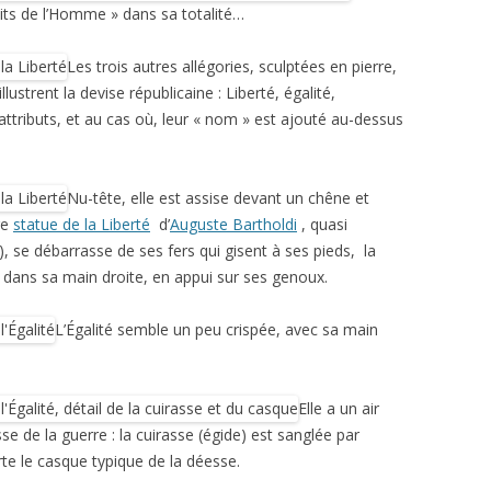
oits de l’Homme » dans sa totalité…
Les trois autres allégories, sculptées en pierre,
lustrent la devise républicaine : Liberté, égalité,
s attributs, et au cas où, leur « nom » est ajouté au-dessus
Nu-tête, elle est assise devant un chêne et
re
statue de la Liberté
d’
Auguste Bartholdi
, quasi
), se débarrasse de ses fers qui gisent à ses pieds, la
s dans sa main droite, en appui sur ses genoux.
L’Égalité semble un peu crispée, avec sa main
Elle a un air
se de la guerre : la cuirasse (égide) est sanglée par
rte le casque typique de la déesse.