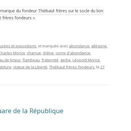
 frères fondeurs ».
musées et expositions
, et marquée avec
abondance
,
allégorie
,
Charles Morice
,
charrue
,
chêne
,
corne d'abondance
,
au de licteur
,
flambeau
,
fraternité
,
gerbe
,
Léopold Morice
,
ulpture
,
statue de la Liberté
,
Thiébaut frères fondeurs
, le
27
quare de la République