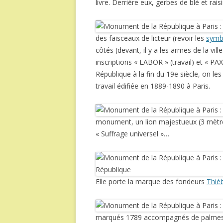
livre. Derrière eux, gerbes de blé et rai
des faisceaux de licteur (revoir les
symb
côtés (devant, il y a les armes de la vill
inscriptions « LABOR » (travail) et « P
République à la fin du 19e siècle, on le
travail édifiée en 1889-1890 à Paris.
monument, un lion majestueux (3 mèt
« Suffrage universel »…
Elle porte la marque des fondeurs
Thiéb
marqués 1789 accompagnés de palmes