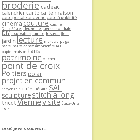
broderie
cadeau
carte
carte maison
calendrier
carte postale ancienne
carte à publicité
couture
cinéma
cuisine
deuxième guerre mondiale
Deux-Sèvres
DIY
exposition
festival
famille
fleur
lecture
jardin
marque-page
monument commémoratif
oiseau
Paris
papier maison
patrimoine
pochette
point de croix
Poitiers
polar
projet en commun
SAL
rentrée littéraire
recyclage
stitch a long
sculpture
Vienne
visite
tricot
États-Unis
église
LÀ OÙ JE VAIS SOUVENT…