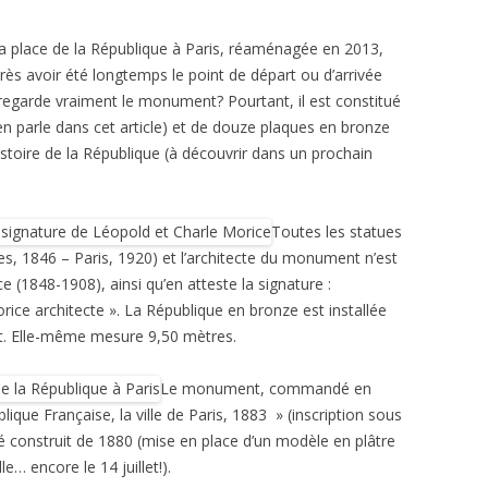
a place de la République à Paris, réaménagée en 2013,
rès avoir été longtemps le point de départ ou d’arrivée
egarde vraiment le monument? Pourtant, il est constitué
en parle dans cet article) et de douze plaques en bronze
istoire de la République (à découvrir dans un prochain
Toutes les statues
s, 1846 – Paris, 1920) et l’architecte du monument n’est
e (
1848-1908
), ainsi qu’en atteste la signature :
rice architecte ». La République en bronze est installée
t. Elle-même mesure 9,50 mètres.
Le monument, commandé en
lique Française, la ville de Paris, 1883 » (inscription sous
 été construit de 1880 (mise en place d’un modèle en plâtre
le… encore le 14 juillet!).