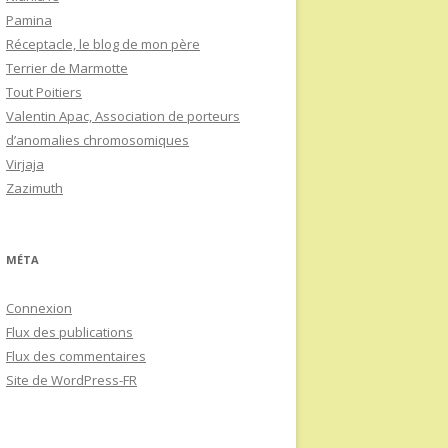
Pamina
Réceptacle, le blog de mon père
Terrier de Marmotte
Tout Poitiers
Valentin Apac, Association de porteurs
d’anomalies chromosomiques
Virjaja
Zazimuth
MÉTA
Connexion
Flux des publications
Flux des commentaires
Site de WordPress-FR