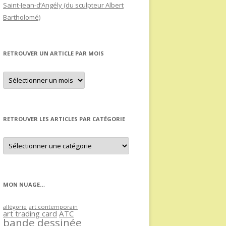
Saint-Jean-d’Angély (du sculpteur Albert
Bartholomé)
RETROUVER UN ARTICLE PAR MOIS
Retrouver
un
article
par
mois
RETROUVER LES ARTICLES PAR CATÉGORIE
Retrouver
les
articles
par
catégorie
MON NUAGE…
allégorie
art contemporain
art trading card
ATC
bande dessinée