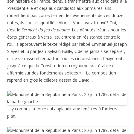
14
juillet 1789… Là, c’est facile!
Prise de la Bastille
…
4 août
1789…
Nuit du 4 août…
abolition des privilèges, même si
certains n’ont toujours pas compris ce que ça veut dire, ou
qui doivent croire au transfert des privilèges de la noblesse
vers les députés (et autres édiles…).
Pour l’instant, perruques, chapeaux, cheveux nus ou tonsures
permettent encore de distinguer les trois ordres (noblesse,
clergé et Tiers-État).
14
juillet 1790,
Fête de la Fédération
… c’est elle qui est fêtée sur
la plupart des monuments au Centenaire de la Révolution
(voir par exemple
celui de Châtellerault
). La grande fête