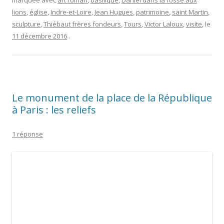
marquée avec
art roman
,
basilique
,
Daniel dans la fosse aux
lions
,
église
,
Indre-et-Loire
,
Jean Hugues
,
patrimoine
,
saint Martin
,
sculpture
,
Thiébaut frères fondeurs
,
Tours
,
Victor Laloux
,
visite
, le
11 décembre 2016
.
Le monument de la place de la République
à Paris : les reliefs
1 réponse
Je poursuis la
découverte du monument de la place de la République à
Paris. Après les
quatre figures allégoriques (République,
Liberté, Égalité, Fraternité)
, voici les douze plaques en bronze
apposées tout autour du socle et qui racontent les principaux
épisodes de l’histoire de la République de 1789 à 1883, date