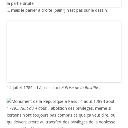
organisée pour fêter l’anniversaire de la prise de la Bastille
réunit une grande foule place du Champ-de-Mars à Paris,
aménagée pour l’occasion, et dans toute la France. Au
moment de l’édification du monument de la place de la
République, le 14 juillet vient juste (depuis le 6 juillet 1880) de
devenir le jour de la Fête nationale française, sans préciser si
c’est 1789 ou 1790. La Fayette, au nom des gardes
nationales fédérées, prête serment de fidélité « à la nation, à
la loi et au roi », de maintenir la Constitution, d’assurer la
protection des biens et des personnes… puis le roi prête à
son tour serment de fidélité aux lois nouvelles.
11
juillet 1792,
Proclamation de la Patrie en danger
, la guerre
avait été déclarée au roi de Bohême et de Hongrie (donc à
l’Autriche et non à tout l’Empire romain-germanique) par
Louis XVI le 20 avril, puis avait mis son véto au projets de
déportation des prêtres réfractaires et de constitution d’un
camp de gardes nationaux (Fédérés) pour défendre Paris…