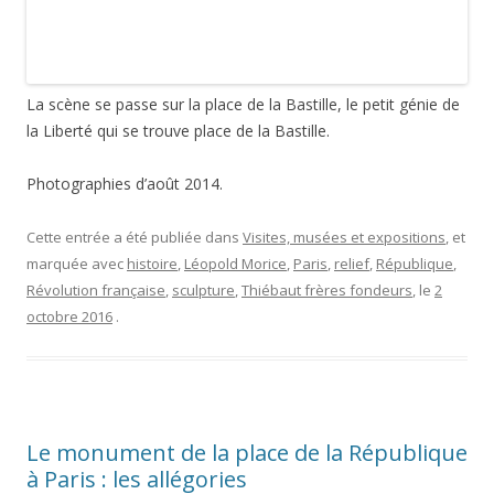
les statues sont du sculpteur Léopold Morice (Nîmes, 1846 –
Paris, 1920) et l’architecte du monument n’est autre que son
grand frère Charles Morice (
1848-1908
), ainsi qu’en atteste la
signature : « Léopold Morice statuaire / Charles Morice
architecte ». La République en bronze est installée sur une
colonne de 15,5 mètres de haut. Elle-même mesure 9,50
mètres.