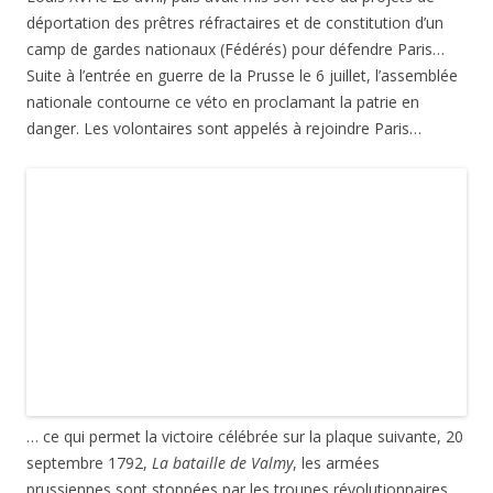
navale de prairial
qui a opposé Français et Anglais au large
d’Ouessant. Les Anglais tentaient d’empêcher le passage de
vivres en provenance des États-Unis. La victoire est
revendiquée… par les deux camps! Les Français ont perdu 7
navires mais les Anglais n’ont pas intercepté la cargaison de
vivres.
Grand saut dans le temps… on passe directement à 1830!
Vous remarquerez au passage les choix « consensuels » qui
sont faits, la fuite du roi, sa décapitation etc. ne sont pas
célébrés sur ces reliefs, ils évitent aussi toute la période de
l’Empire et de la Restauration! Cinquante ans plus tard, la
République est fragile, pas question de remuer des questions
qui fâchent.