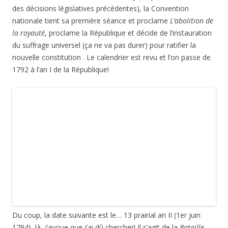
De Révolution en révolution, on passe au 4 mars 1848.
Marianne trône maintenant derrière la table du Conseil. La
Révolution, qui a commencé par l’insurrection de Paris le 22
février, c’est soldée par l’instauration de la Deuxième
République le 24 février. Le 4 mars 1848, c’est l’
adoption du
suffrage universel
(masculin)…
L’histoire de France est tronquée du Second Empire et nous
voici le 4 septembre 1870. Il s’agit de la date de la