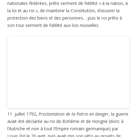
des décisions législatives précédentes), la Convention
nationale tient sa première séance et proclame
L’abolition de
la royauté
, proclame la République et décide de l’instauration
du suffrage universel (ça ne va pas durer) pour ratifier la
nouvelle constitution . Le calendrier est revu et l’on passe de
1792 à l’an I de la République!
Du coup, la date suivante est le… 13 prairial an II (1er juin
1794), là, j’avoue que j’ai dû chercher! Il s’agit de la
Bataille