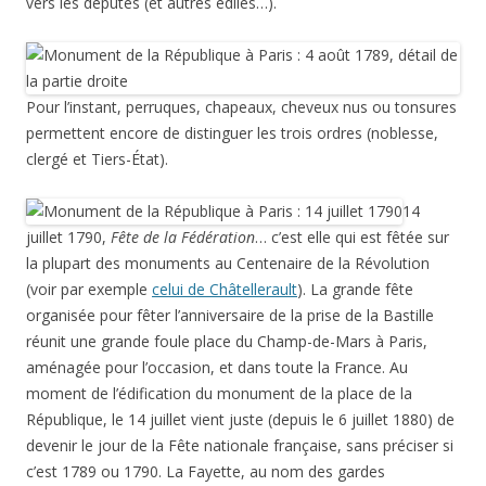
Suite à l’entrée en guerre de la Prusse le 6 juillet, l’assemblée
nationale contourne ce véto en proclamant la patrie en
danger. Les volontaires sont appelés à rejoindre Paris…
…
ce qui permet la victoire célébrée sur la plaque suivante, 20
septembre 1792,
La bataille de Valmy
, les armées
prussiennes sont stoppées par les troupes révolutionnaires,
commandées par Charles-François Dumouriez, aux portes de
Paris, dans la Marne… Le début d’une série de victoires. Vous
avez remarqué le grand chêne à droite du relief? Le même
jour, l’assemblée nationale vote la laïcisation de l’état civil et
l’autorisation du divorce! Et renouvelle la Commune
insurrectionnelle de Paris.
L’histoire se précipite et le 21 septembre 1792 est la date
suivante… Dès le lendemain de Valmy (ou plutôt le lendemain