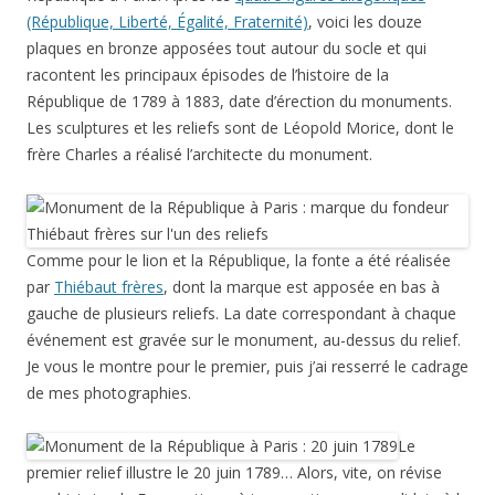
c’est le
Serment du jeu de paume
. Les députés, réunis pour les
états généraux à Versailles, entrent en résistance contre le
roi, ils approuvent le texte rédigé par l’abbé Emmanuel-Joseph
Sieyès et lu par Jean-Sylvain Bailly, « de ne jamais se séparer,
et de se rassembler partout où les circonstances l’exigeront,
jusqu’à ce que la Constitution du royaume soit établie et
affermie sur des fondements solides »… La composition
reprend en gros le célèbre dessin de David…
… y compris la foule qui applaudit aux fenêtres à l’arrière-
plan…
… mais le panier à droite (pain?) n’est pas sur le dessin.