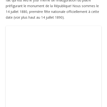
La place de la République à Paris, réaménagée en 2013, est
devenue un lieu de recueillement après avoir été longtemps
le point de départ ou d’arrivée des grandes manifestations…
Mais qui regarde vraiment le monument? Pourtant, il est
constitué de quatre figures allégoriques (je vous en parle
dans cet article) et de douze plaques en bronze racontant les
principaux épisodes de l’histoire de la République (à découvrir
dans un prochain article).
Toutes