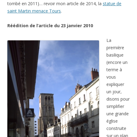
tombé en 2011)… revoir mon article de 2014, la
statue de
saint Martin menace Tours
.
Réédition de l’article du 23 janvier 2010
La
première
basilique
(encore un
terme à
vous
expliquer
un jour,
disons pour
simplifier
une grande
église
construite
sur un plan