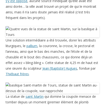
s’y est opposé
, aucune source n’indiquait qu’elle avait été
ainsi dorée… la ville avait trouvé un projet de qui le montrait
ainsi, mais il n’a sans doute jamais été réalisé (c’est très
fréquent dans les projets).
Une solution intermédiaire a été trouvée, dorer les attributs
liturgiques, le
pallium
, la couronne, la crosse, le pectoral et
l’anneau, ainsi que le bas des manches, de l’étole et de la
chasuble et le bout des chaussures, ce qui donne déjà un
effet assez « bling-bling ». Cette statue de 4,25 m de haut est
une œuvre du sculpteur
Jean [Baptiste] Hugues
, fondue par
Thiébaut frères
.
La statue de
saint Martin
qui domine la coupole menace de
tomber depuis un moment (premier élément de plomb