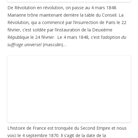
La scène se passe sur la place de la Bastille, le petit génie de
la Liberté qui se trouve place de la Bastille.
Photographies d’août 2014.
Cette entrée a été publiée dans
Visites, musées et expositions
, et
marquée avec
histoire
,
Léopold Morice
,
Paris
,
relief
,
République
,
Révolution française
,
sculpture
,
Thiébaut frères fondeurs
, le
2
octobre 2016
.
Le monument de la place de la République
à Paris : les allégories