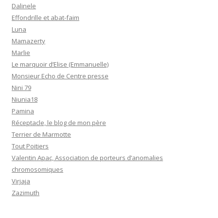
Dalinele
Effondrille et abat-faim
Luna
Mamazerty
Marlie
Le marquoir d’Elise (Emmanuelle)
Monsieur Echo de Centre presse
Nini 79
Niunia18
Pamina
Réceptacle, le blog de mon père
Terrier de Marmotte
Tout Poitiers
Valentin Apac, Association de porteurs d’anomalies
chromosomiques
Virjaja
Zazimuth