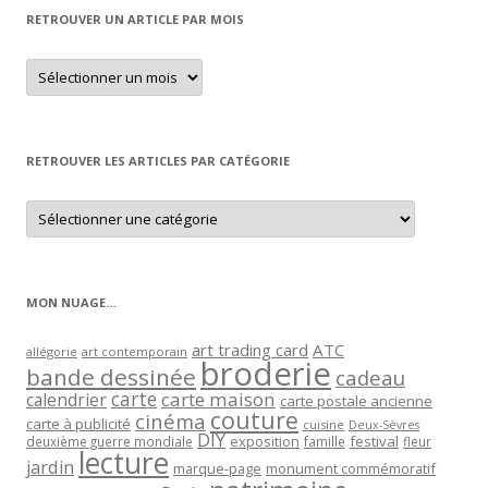
RETROUVER UN ARTICLE PAR MOIS
Retrouver
un
article
par
mois
RETROUVER LES ARTICLES PAR CATÉGORIE
Retrouver
les
articles
par
catégorie
MON NUAGE…
art trading card
ATC
allégorie
art contemporain
broderie
bande dessinée
cadeau
carte
carte maison
calendrier
carte postale ancienne
couture
cinéma
carte à publicité
cuisine
Deux-Sèvres
DIY
exposition
festival
famille
deuxième guerre mondiale
fleur
lecture
jardin
marque-page
monument commémoratif