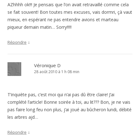
AZhhhh ok!!! Je pensais que l’on avait retravaillé comme cela
se fait souvent! Bon toutes mes excuses, vais dormri, çà vaut
mieux, en espérant ne pas entendre avions et marteau
piqueur demain matin… Sorry!!!!!
↓
Répondre
Véronique D
28 août 2010 à 1 h 08 min
T’inquiète pas, c’est moi qui n’ai pas dû être claire! J’ai
complété l’article! Bonne soirée à toi, au lit??? Bon, je ne vais
pas faire long feu non plus, j’ai joué au bûcheron lundi, débité
les arbres ajd…
↓
Répondre