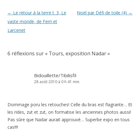
Navigation
←
Le retour à la terre t. 3, Le
Noël par Défi de toile (4)
→
des
vaste monde, de Ferri et
articles
Larcenet
6 réflexions sur «
Tours, exposition Nadar
»
Bidouillette/Tibilisfil
28 août 2010 à 0 h 41 min
Dommage poru les retouches! Celle du bras est flagrante… Et
les rides, zut et zut, on formatise les anciennes photos aussi!
Pas sûre que Nadar aurait approuvé… Superbe expo en tous
cas!!!!