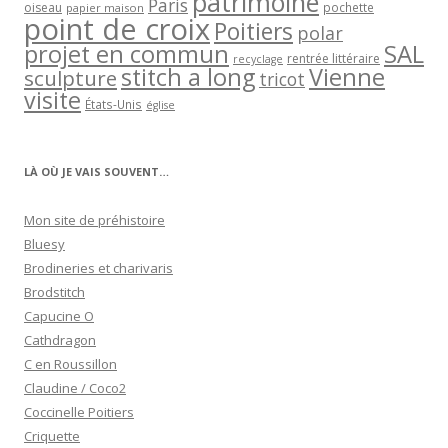
patrimoine
Paris
oiseau
papier maison
pochette
point de croix
Poitiers
polar
projet en commun
SAL
rentrée littéraire
recyclage
stitch a long
Vienne
sculpture
tricot
visite
États-Unis
église
LÀ OÙ JE VAIS SOUVENT…
Mon site de préhistoire
Bluesy
Brodineries et charivaris
Brodstitch
Capucine O
Cathdragon
C en Roussillon
Claudine / Coco2
Coccinelle Poitiers
Criquette