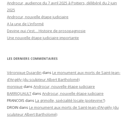
Androcur, audience du 7 avril 2025 à Poitiers, délibéré du 2 juin
2025
Androcur, nouvelle étape judiciaire
A la une de L’informé
Devine qui c’est… Histoire de prosopagnosie
Une nouvelle étape judiciaire importante
LES DERNIERS COMMENTAIRES
Véronique Dujardin
dans
Le monument aux morts de Saint-Jean-
d’Angély (du sculpteur Albert Bartholomé)
monique
dans
Androcur, nouvelle étape judiciaire
BARRIQUAULT
dans
Androcur, nouvelle étape judiciaire
FRANCOIS
dans
La grimolle, spécialité locale (poitevine?)
DROIN
dans
Le monument aux morts de Saint-Jean-d’Angély (du
sculpteur Albert Bartholomé)