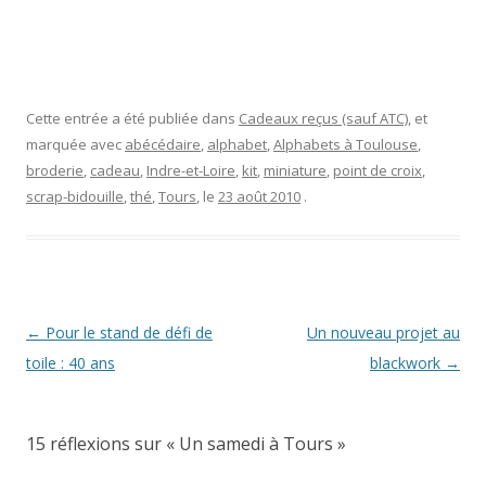
Cette entrée a été publiée dans
Cadeaux reçus (sauf ATC)
, et
marquée avec
abécédaire
,
alphabet
,
Alphabets à Toulouse
,
broderie
,
cadeau
,
Indre-et-Loire
,
kit
,
miniature
,
point de croix
,
scrap-bidouille
,
thé
,
Tours
, le
23 août 2010
.
Navigation
←
Pour le stand de défi de
Un nouveau projet au
des
toile : 40 ans
blackwork
→
articles
15 réflexions sur «
Un samedi à Tours
»