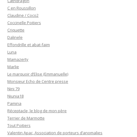
Cathdragon
C en Roussillon
Claudine / Coco2
Coccinelle Poitiers
Criquette
Dalinele
Effondrille et abat-faim
Luna
Mamazerty
Marlie
Le marquoir d’Elise (Emmanuelle)
Monsieur Echo de Centre presse
Nini 79
Niunia18
Pamina
Réceptacle, le blog de mon père
Terrier de Marmotte
Tout Poitiers
Valentin Apac, Association de porteurs d’anomalies