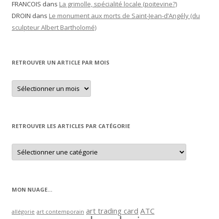
FRANCOIS
dans
La grimolle, spécialité locale (poitevine?)
DROIN
dans
Le monument aux morts de Saint-Jean-d’Angély (du
sculpteur Albert Bartholomé)
RETROUVER UN ARTICLE PAR MOIS
Retrouver
un
article
par
mois
RETROUVER LES ARTICLES PAR CATÉGORIE
Retrouver
les
articles
par
catégorie
MON NUAGE…
art trading card
ATC
allégorie
art contemporain