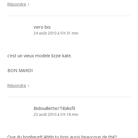
↓
Répondre
vero bis
24 août 2010 à 9 h 31 min
c’est un vieux modele lizzie kate.
BON MARDI
↓
Répondre
Bidouillette/Tibilisfil
23 août 2010 à 0 h 18 min
Que du bonheur!!! Ahhh tu bois aussi beaucoup de thé?