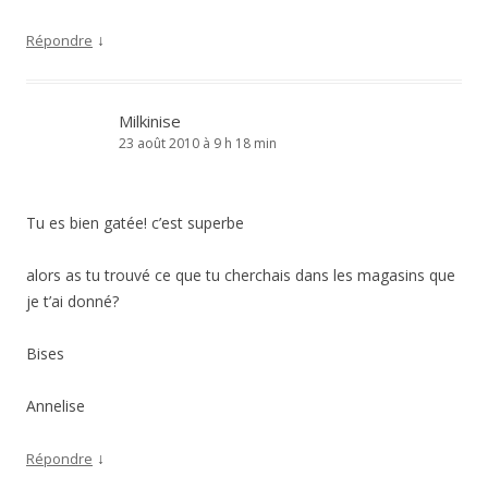
↓
Répondre
Milkinise
23 août 2010 à 9 h 18 min
Tu es bien gatée! c’est superbe
alors as tu trouvé ce que tu cherchais dans les magasins que
je t’ai donné?
Bises
Annelise
↓
Répondre