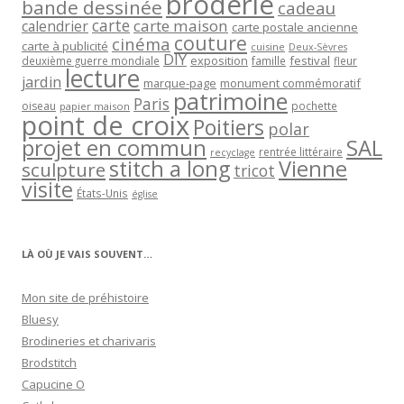
broderie
bande dessinée
cadeau
carte
carte maison
calendrier
carte postale ancienne
couture
cinéma
carte à publicité
cuisine
Deux-Sèvres
DIY
exposition
festival
famille
deuxième guerre mondiale
fleur
lecture
jardin
marque-page
monument commémoratif
patrimoine
Paris
oiseau
papier maison
pochette
point de croix
Poitiers
polar
projet en commun
SAL
rentrée littéraire
recyclage
stitch a long
Vienne
sculpture
tricot
visite
États-Unis
église
LÀ OÙ JE VAIS SOUVENT…
Mon site de préhistoire
Bluesy
Brodineries et charivaris
Brodstitch
Capucine O