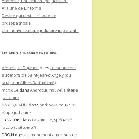
Androcur, nouvelle étape judiciaire
A la une de L’informé
Devine qui c’est… Histoire de
prosopagnosie
Une nouvelle étape judiciaire importante
LES DERNIERS COMMENTAIRES
Véronique Dujardin
dans
Le monument
aux morts de Saint-Jean-d’Angély (du
sculpteur Albert Bartholomé)
monique
dans
Androcur, nouvelle étape
judiciaire
BARRIQUAULT
dans
Androcur, nouvelle
étape judiciaire
FRANCOIS
dans
La grimolle, spécialité
locale (poitevine?)
DROIN
dans
Le monument aux morts de