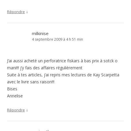
↓
Répondre
milkinise
4 septembre 2009 à 4 h 51 min
J’ai aussi acheté un perforatrice fiskars à bas prix à sotck o
mani!!! j’y fais des affaires régulièrement
Suite à tes articles, j’ai repris mes lectures de Kay Scarpetta
avec le livre sans raison!!!
Bises
Annelise
↓
Répondre