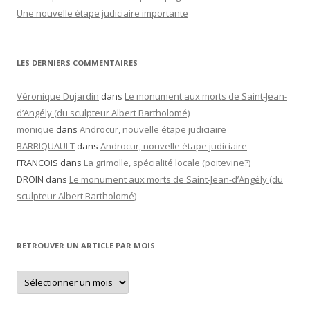
Une nouvelle étape judiciaire importante
LES DERNIERS COMMENTAIRES
Véronique Dujardin
dans
Le monument aux morts de Saint-Jean-
d’Angély (du sculpteur Albert Bartholomé)
monique
dans
Androcur, nouvelle étape judiciaire
BARRIQUAULT
dans
Androcur, nouvelle étape judiciaire
FRANCOIS
dans
La grimolle, spécialité locale (poitevine?)
DROIN
dans
Le monument aux morts de Saint-Jean-d’Angély (du
sculpteur Albert Bartholomé)
RETROUVER UN ARTICLE PAR MOIS
Retrouver
un
article
par