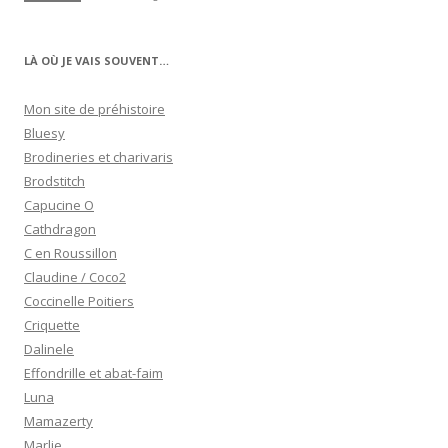
LÀ OÙ JE VAIS SOUVENT…
Mon site de préhistoire
Bluesy
Brodineries et charivaris
Brodstitch
Capucine O
Cathdragon
C en Roussillon
Claudine / Coco2
Coccinelle Poitiers
Criquette
Dalinele
Effondrille et abat-faim
Luna
Mamazerty
Marlie