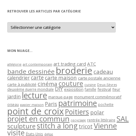
mois
RETROUVER LES ARTICLES PAR CATÉGORIE
Retrouver
les
articles
par
catégorie
MON NUAGE…
art trading card
ATC
allégorie
art contemporain
broderie
bande dessinée
cadeau
carte
carte maison
calendrier
carte postale ancienne
couture
cinéma
carte à publicité
cuisine
Deux-Sèvres
DIY
exposition
festival
famille
deuxième guerre mondiale
fleur
lecture
jardin
marque-page
monument commémoratif
patrimoine
Paris
oiseau
papier maison
pochette
point de croix
Poitiers
polar
projet en commun
SAL
rentrée littéraire
recyclage
stitch a long
Vienne
sculpture
tricot
visite
États-Unis
église