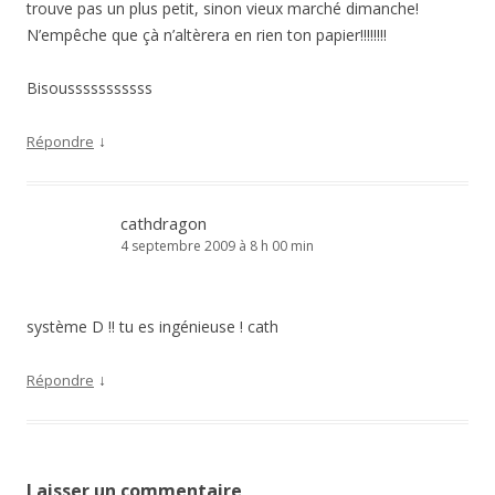
trouve pas un plus petit, sinon vieux marché dimanche!
N’empêche que çà n’altèrera en rien ton papier!!!!!!!!
Bisousssssssssss
↓
Répondre
cathdragon
4 septembre 2009 à 8 h 00 min
système D !! tu es ingénieuse ! cath
↓
Répondre
Laisser un commentaire