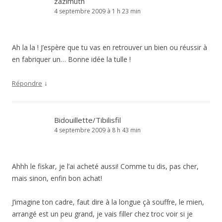
zazimuth
4 septembre 2009 à 1 h 23 min
Ah la la ! J’espère que tu vas en retrouver un bien ou réussir à
en fabriquer un… Bonne idée la tulle !
↓
Répondre
Bidouillette/Tibilisfil
4 septembre 2009 à 8 h 43 min
Ahhh le fiskar, je l’ai acheté aussi! Comme tu dis, pas cher,
mais sinon, enfin bon achat!
J’imagine ton cadre, faut dire à la longue çà souffre, le mien,
arrangé est un peu grand, je vais filler chez troc voir si je