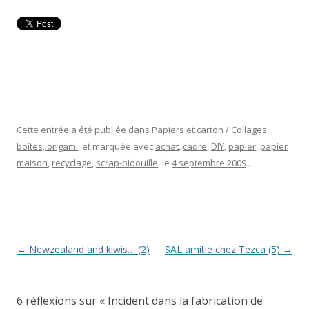
Cette entrée a été publiée dans
Papiers et carton / Collages,
boîtes, origami
, et marquée avec
achat
,
cadre
,
DIY
,
papier
,
papier
maison
,
recyclage
,
scrap-bidouille
, le
4 septembre 2009
.
Navigation
←
Newzealand and kiwis… (2)
SAL amitié chez Tezca (5)
→
des
articles
6 réflexions sur «
Incident dans la fabrication de