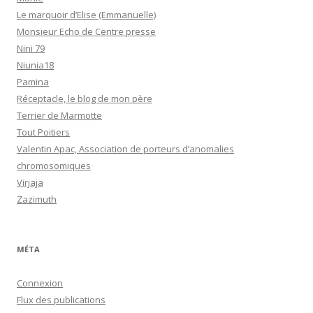
Le marquoir d’Elise (Emmanuelle)
Monsieur Echo de Centre presse
Nini 79
Niunia18
Pamina
Réceptacle, le blog de mon père
Terrier de Marmotte
Tout Poitiers
Valentin Apac, Association de porteurs d’anomalies
chromosomiques
Virjaja
Zazimuth
MÉTA
Connexion
Flux des publications