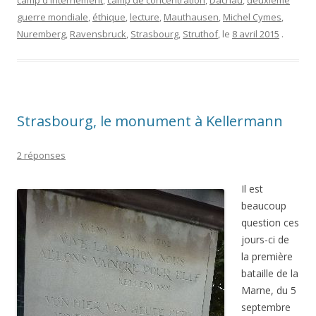
camp d'internement
,
camp de concentration
,
Dachau
,
deuxième
guerre mondiale
,
éthique
,
lecture
,
Mauthausen
,
Michel Cymes
,
Nuremberg
,
Ravensbruck
,
Strasbourg
,
Struthof
, le
8 avril 2015
.
Strasbourg, le monument à Kellermann
2 réponses
Il est
beaucoup
question ces
jours-ci de
la première
bataille de la
Marne, du 5
septembre