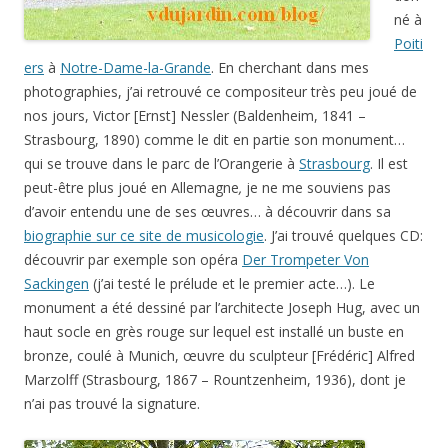
né à
Poiti
ers
à
Notre-Dame-la-Grande
. En cherchant dans mes
photographies, j’ai retrouvé ce compositeur très peu joué de
nos jours, Victor [Ernst] Nessler (Baldenheim, 1841 –
Strasbourg, 1890) comme le dit en partie son monument…
qui se trouve dans le parc de l’Orangerie à
Strasbourg
. Il est
peut-être plus joué en Allemagne
,
je ne me souviens pas
d’avoir entendu une de ses œuvres… à découvrir dans sa
biographie sur ce site de musicologie
. J’ai trouvé quelques CD:
découvrir par exemple son opéra
Der Trompeter Von
Sackingen
(j’ai testé le prélude et le premier acte…). Le
monument a été dessiné par l’architecte Joseph Hug, avec un
haut socle en grès rouge sur lequel est installé un buste en
bronze, coulé à Munich, œuvre du sculpteur [Frédéric] Alfred
Marzolff (Strasbourg, 1867 – Rountzenheim, 1936), dont je
n’ai pas trouvé la signature.