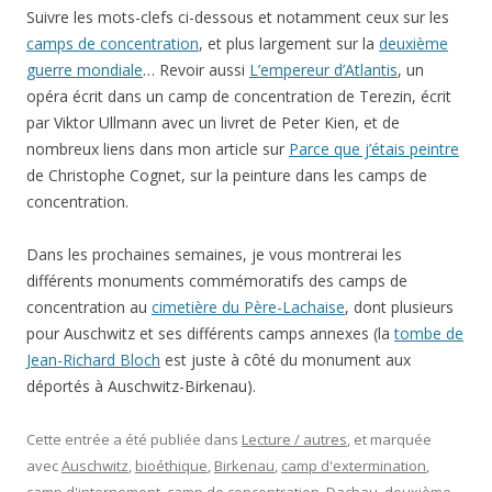
Suivre les mots-clefs ci-dessous et notamment ceux sur les
camps de concentration
, et plus largement sur la
deuxième
guerre mondiale
… Revoir aussi
L’empereur d’Atlantis
, un
opéra écrit dans un camp de concentration de Terezin, écrit
par Viktor Ullmann avec un livret de Peter Kien, et de
nombreux liens dans mon article sur
Parce que j’étais peintre
de Christophe Cognet, sur la peinture dans les camps de
concentration.
Dans les prochaines semaines, je vous montrerai les
différents monuments commémoratifs des camps de
concentration au
cimetière du Père-Lachaise
, dont plusieurs
pour Auschwitz et ses différents camps annexes (la
tombe de
Jean-Richard Bloch
est juste à côté du monument aux
déportés à Auschwitz-Birkenau).
Cette entrée a été publiée dans
Lecture / autres
, et marquée
avec
Auschwitz
,
bioéthique
,
Birkenau
,
camp d'extermination
,