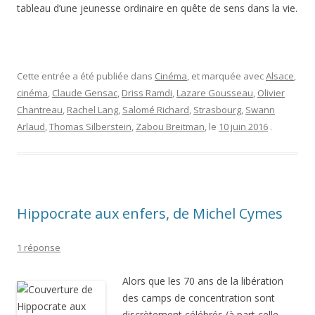
tableau d’une jeunesse ordinaire en quête de sens dans la vie.
Cette entrée a été publiée dans
Cinéma
, et marquée avec
Alsace
,
cinéma
,
Claude Gensac
,
Driss Ramdi
,
Lazare Gousseau
,
Olivier
Chantreau
,
Rachel Lang
,
Salomé Richard
,
Strasbourg
,
Swann
Arlaud
,
Thomas Silberstein
,
Zabou Breitman
, le
10 juin 2016
.
Hippocrate aux enfers, de Michel Cymes
1 réponse
Alors que les 70 ans de la libération
des camps de concentration sont
discrètement célébrés (à part celle