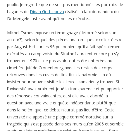
public. Je regrette que ne soit pas mentionnés les portraits de
tziganes de
Dinah Gottliebova
réalisés à la « demande » du
Dr Mengele juste avant qu’il ne les exécute…
Michel Cymes expose un témoignage (déformé selon son
auteur?), selon lequel des pièces anatomiques « collectées »
par August Hirt sur les 96 prisonniers qu’il a fait spécialement
exécutés au camp voisin du Struthof auraient encore pu s’y
trouver en 1970 et ne pas avoir toutes été enterrées au
cimetière juif de Cronenbourg avec les restes des corps
retrouvés dans les cuves de l’institut d’anatomie. Il a dû
insister pour pouvoir visiter les lieux… sans rien y trouver. Si
l’université avait vraiment joué la transparence et pu apporter
des réponses convaincantes, et si elle avait abordé la
question avec une vraie enquête indépendante plutôt que
dans la polémique, ce débat n’aurait pas lieu d’être. Cette
université n’a apposé une plaque commémorative sur la
tragédie qui s’est passée dans ses murs qu’en 2005 et semble
avoir un sérieux problème de relation à son histoire… Pour