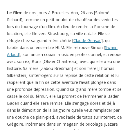
Le film:
de nos jours à Bruxelles. Ana, 26 ans [Salomé
Richard], termine un petit boulot de chauffeur des vedettes
lors du tournage d’un film. Au lieu de rendre la Porsche de
location, elle file vers Strasbourg, sa ville natale. Elle se
réfugie chez sa grand-mère chérie [
Claude Gensac
], qui
habite dans un ensemble HLM. Elle retrouve Simon [
Swann
Arlaud
], son ancien copain musicien professionnel, et renoue
avec son ex, Boris [Olivier Chantreau], avec qui elle a eu une
histoire. Sa mère [Zabou Breitman] et son frère [Thomas
Silberstein] s’interrogent sur la reprise de cette relation et lui
rappellent que la fin de cette aventure l’avait plongée dans
une profonde dépression. Quand sa grand-mère tombe et se
casse le col du fémur, elle lui promet de l’emmener à Baden
Baden quand elle sera remise. Elle s’engage dores et déjà
dans la démolition de la baignoire qu’elle veut remplacer par
une douche de plain-pied, avec l’aide de tutos sur internet, de
Grégoire, intérimaire dans un magasin de bricolage [Lazare