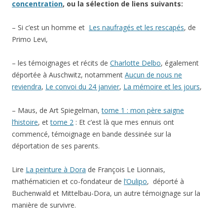
concentration
, ou la sélection de liens suivants:
– Si c’est un homme et
Les naufragés et les rescapés
, de
Primo Levi,
– les témoignages et récits de
Charlotte Delbo
, également
déportée à Auschwitz, notamment
Aucun de nous ne
reviendra
,
Le convoi du 24 janvier
,
La mémoire et les jours
,
– Maus, de Art Spiegelman,
tome 1 : mon père saigne
l’histoire
, et
tome 2
: Et c’est là que mes ennuis ont
commencé, témoignage en bande dessinée sur la
déportation de ses parents.
Lire
La peinture à Dora
de François Le Lionnais,
mathématicien et co-fondateur de
l’Oulipo
, déporté à
Buchenwald et Mittelbau-Dora, un autre témoignage sur la
manière de survivre.