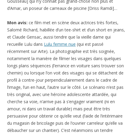
Gousseau] qui n’y connaît pas grand-chose non plus et
d’Amar, un poseur de carreaux de piscine [Driss Ramdi]…
Mon avis:
ce film met en scène deux actrices très fortes,
Salomé Richard, habillée d’un tee-shirt et d’un short en jeans,
et Claude Gensac, aussi tendre que la vieille dame qui
recueille Lulu dans
Lulu femme nue
(qui est passé
récemment sur Arte). La photographie est très soignée,
notamment la manière de filmer les visages dans quelques
longs plans séquences (l’errance en voiture sans trouver son
chemin) ou lorsque l’on voit des visages qui se détachent de
profil à contre-jour perpendiculairement dans le cadre de
l’image, l’un en haut, l’autre sur le côté. Le scénario n’est pas
très original, avec une héroïne adolescente attardée, qui
cherche sa voie, n’arrive pas à s’engager vraiment (ni en
amour, ni dans un travail durable) mais peut être très
persuasive pour obtenir ce qu’elle veut (l’aide de l’intérimaire
du magasin de bricolage puis de l’ouvrier carreleur qu’elle va
débaucher sur un chantier). C’est néanmoins un tendre