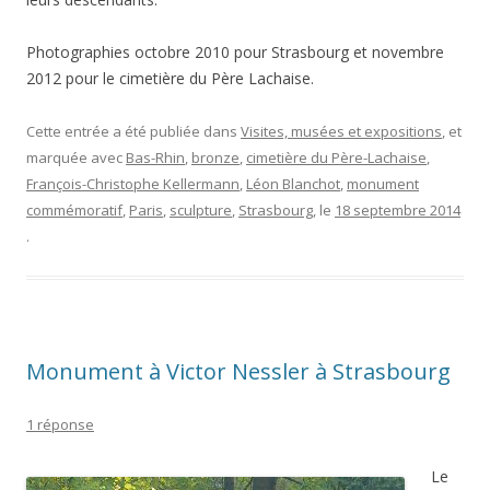
Photographies octobre 2010 pour Strasbourg et novembre
2012 pour le cimetière du Père Lachaise.
Cette entrée a été publiée dans
Visites, musées et expositions
, et
marquée avec
Bas-Rhin
,
bronze
,
cimetière du Père-Lachaise
,
François-Christophe Kellermann
,
Léon Blanchot
,
monument
commémoratif
,
Paris
,
sculpture
,
Strasbourg
, le
18 septembre 2014
.
Monument à Victor Nessler à Strasbourg
1 réponse
Le