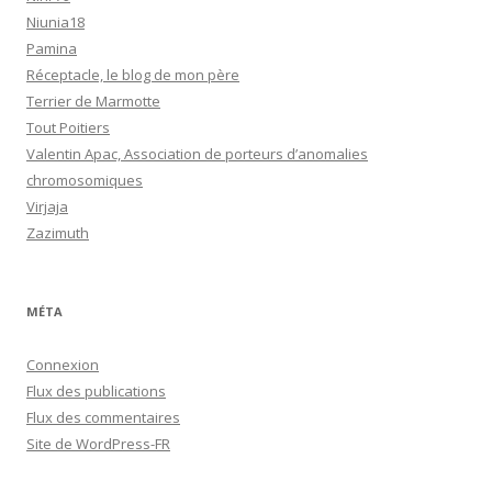
Niunia18
Pamina
Réceptacle, le blog de mon père
Terrier de Marmotte
Tout Poitiers
Valentin Apac, Association de porteurs d’anomalies
chromosomiques
Virjaja
Zazimuth
MÉTA
Connexion
Flux des publications
Flux des commentaires
Site de WordPress-FR