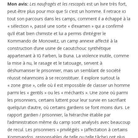
Mon avis:
Les naufragés et les rescapés
est un livre très fort,
peut-être plus pour moi que Si c’est un homme. Il retrace ici
tout son parcours dans les camps, comment il a échappé à la
« sélection », passé une sorte « d’examen » qui a confirmé
qu’il était bien chimiste et lui a permis d’intégrer le
Kommando de Monowitz, un camp annexe affecté à la
construction d’une usine de caoutchouc synthétique
appartenant à IG Farben, la Buna. La violence inutile, comme
la mise à nu, le rasage et le tatouage, servent à
déshumaniser le prisonnier, mais un semblant de société
réussit néanmoins à se reconstituer. Il explore surtout la
« zone grise », celle où il est impossible de classer un homme
parmi les « gentils » ou les « méchants ». Une zone où parmi
les prisonniers, certains luttent pour leur survie en sacrifiant
quelqu’un d’autre, où certains gardiens se font moins durs. Le
rapport gardien / prisonnier, la hiérarchie établie par
l’administration même du camp sont analysés avec beaucoup
de recul. Les prisonniers « privilégiés » (affectation à certains
Kommandos, responsables de telle ou telle tâche) ont plus