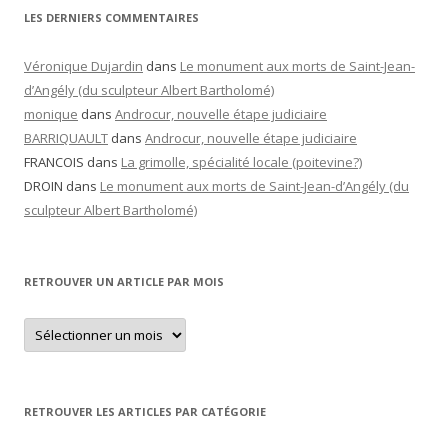
LES DERNIERS COMMENTAIRES
Véronique Dujardin
dans
Le monument aux morts de Saint-Jean-
d’Angély (du sculpteur Albert Bartholomé)
monique
dans
Androcur, nouvelle étape judiciaire
BARRIQUAULT
dans
Androcur, nouvelle étape judiciaire
FRANCOIS
dans
La grimolle, spécialité locale (poitevine?)
DROIN
dans
Le monument aux morts de Saint-Jean-d’Angély (du
sculpteur Albert Bartholomé)
RETROUVER UN ARTICLE PAR MOIS
Retrouver
un
article
par
mois
RETROUVER LES ARTICLES PAR CATÉGORIE