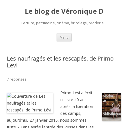
Le blog de Véronique D
Lecture, patrimoine, cinéma, bricolage, broderie…
Aller
Menu
au
contenu
Les naufragés et les rescapés, de Primo
Levi
7 réponses
Primo Levi a écrit
ce livre 40 ans
après la libération
des camps,
aujourd’hui, 27 janvier 2015, nous sommes
juste 70 ans après l’entrée des Russes dans les