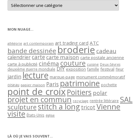
Retrouver
les
articles
par
catégorie
MON NUAGE…
art trading card
ATC
allégorie
art contemporain
broderie
bande dessinée
cadeau
carte
carte maison
calendrier
carte postale ancienne
couture
cinéma
carte à publicité
cuisine
Deux-Sèvres
DIY
exposition
festival
famille
deuxième guerre mondiale
fleur
lecture
jardin
marque-page
monument commémoratif
patrimoine
Paris
oiseau
papier maison
pochette
point de croix
Poitiers
polar
projet en commun
SAL
rentrée littéraire
recyclage
stitch a long
Vienne
sculpture
tricot
visite
États-Unis
église
LÀ OÙ JE VAIS SOUVENT…