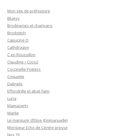
Mon site de préhistoire
Bluesy
Brodineries et charivaris
Brodstitch
Capucine O
Cathdragon
C en Roussillon
Claudine / Coco2
Coccinelle Poitiers
Criquette
Dalinele
Effondrille et abat-faim
Luna
Mamazerty
Marlie
Le marquoir d’Elise (Emmanuelle)
Monsieur Echo de Centre presse
Nini 79