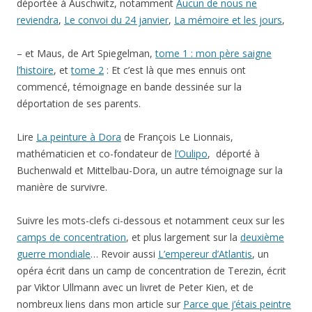
déportée à Auschwitz, notamment
Aucun de nous ne
reviendra
,
Le convoi du 24 janvier
,
La mémoire et les jours
,
– et Maus, de Art Spiegelman,
tome 1 : mon père saigne
l’histoire
, et
tome 2
: Et c’est là que mes ennuis ont
commencé, témoignage en bande dessinée sur la
déportation de ses parents.
Lire
La peinture à Dora
de François Le Lionnais,
mathématicien et co-fondateur de
l’Oulipo
, déporté à
Buchenwald et Mittelbau-Dora, un autre témoignage sur la
manière de survivre.
Suivre les mots-clefs ci-dessous et notamment ceux sur les
camps de concentration
, et plus largement sur la
deuxième
guerre mondiale
… Revoir aussi
L’empereur d’Atlantis
, un
opéra écrit dans un camp de concentration de Terezin, écrit
par Viktor Ullmann avec un livret de Peter Kien, et de
nombreux liens dans mon article sur
Parce que j’étais peintre