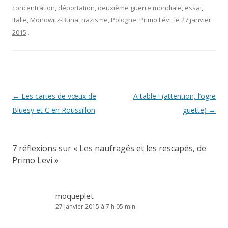
concentration
,
déportation
,
deuxième guerre mondiale
,
essai
,
Italie
,
Monowitz-Buna
,
nazisme
,
Pologne
,
Primo Lévi
, le
27 janvier
2015
.
Navigation
←
Les cartes de vœux de
A table ! (attention, l’ogre
des
Bluesy et C en Roussillon
guette)
→
articles
7 réflexions sur «
Les naufragés et les rescapés, de
Primo Levi
»
moqueplet
27 janvier 2015 à 7 h 05 min