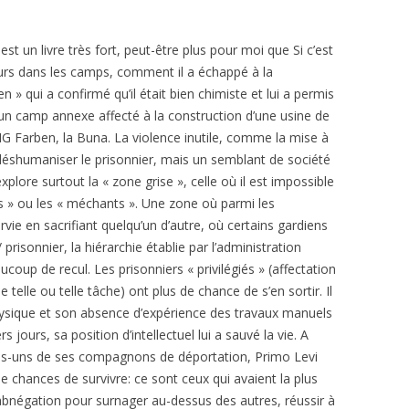
est un livre très fort, peut-être plus pour moi que Si c’est
ours dans les camps, comment il a échappé à la
 » qui a confirmé qu’il était bien chimiste et lui a permis
n camp annexe affecté à la construction d’une usine de
G Farben, la Buna. La violence inutile, comme la mise à
 déshumaniser le prisonnier, mais un semblant de société
xplore surtout la « zone grise », celle où il est impossible
s » ou les « méchants ». Une zone où parmi les
urvie en sacrifiant quelqu’un d’autre, où certains gardiens
prisonnier, la hiérarchie établie par l’administration
up de recul. Les prisonniers « privilégiés » (affectation
lle ou telle tâche) ont plus de chance de s’en sortir. Il
physique et son absence d’expérience des travaux manuels
jours, sa position d’intellectuel lui a sauvé la vie. A
ues-uns de ses compagnons de déportation, Primo Levi
e chances de survivre: ce sont ceux qui avaient la plus
’abnégation pour surnager au-dessus des autres, réussir à