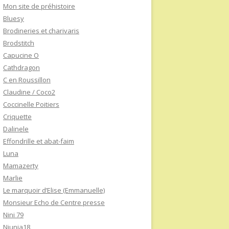
Mon site de préhistoire
Bluesy
Brodineries et charivaris
Brodstitch
Capucine O
Cathdragon
C en Roussillon
Claudine / Coco2
Coccinelle Poitiers
Criquette
Dalinele
Effondrille et abat-faim
Luna
Mamazerty
Marlie
Le marquoir d’Elise (Emmanuelle)
Monsieur Echo de Centre presse
Nini 79
Niunia18