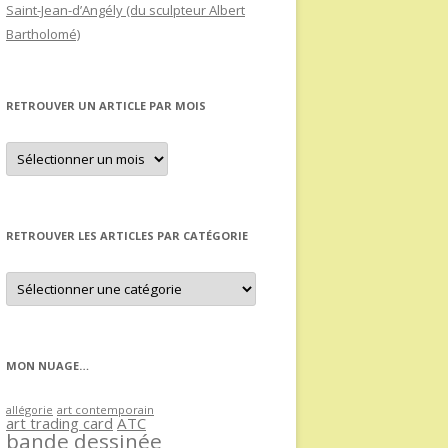
Saint-Jean-d’Angély (du sculpteur Albert
Bartholomé)
RETROUVER UN ARTICLE PAR MOIS
Retrouver
un
article
par
mois
RETROUVER LES ARTICLES PAR CATÉGORIE
Retrouver
les
articles
par
catégorie
MON NUAGE…
allégorie
art contemporain
art trading card
ATC
bande dessinée