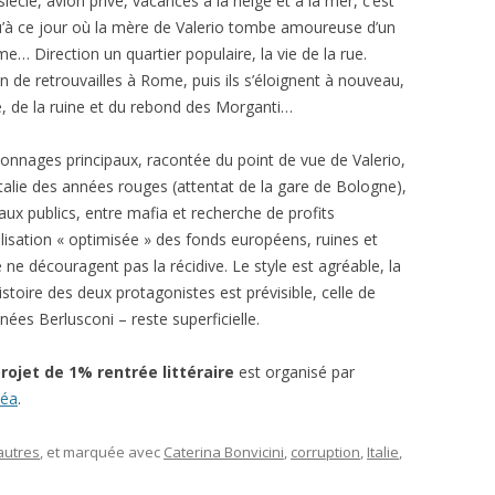
 siècle, avion privé, vacances à la neige et à la mer, c’est
qu’à ce jour où la mère de Valerio tombe amoureuse d’un
me… Direction un quartier populaire, la vie de la rue.
n de retrouvailles à Rome, puis ils s’éloignent à nouveau,
ie, de la ruine et du rebond des Morganti…
rsonnages principaux, racontée du point de vue de Valerio,
l’Italie des années rouges (attentat de la gare de Bologne),
aux publics, entre mafia et recherche de profits
isation « optimisée » des fonds européens, ruines et
 ne découragent pas la récidive. Le style est agréable, la
histoire des deux protagonistes est prévisible, celle de
nées Berlusconi – reste superficielle.
projet de 1% rentrée littéraire
est organisé par
éa
.
autres
, et marquée avec
Caterina Bonvicini
,
corruption
,
Italie
,