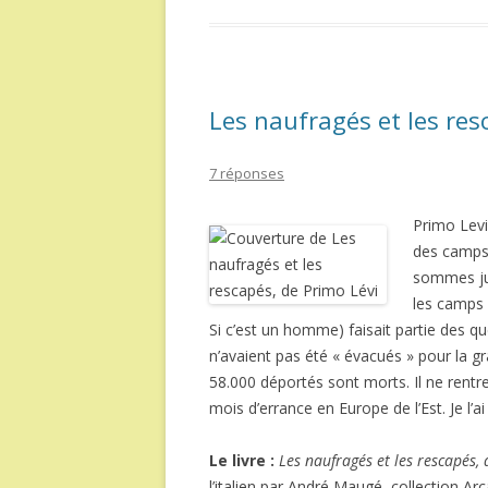
Les naufragés et les res
7 réponses
Primo Levi 
des camps,
sommes jus
les camps 
Si c’est un homme) faisait partie des 
n’avaient pas été « évacués » pour la g
58.000 déportés sont morts. Il ne rentr
mois d’errance en Europe de l’Est. Je l’
Le livre :
Les naufragés et les rescapés,
l’italien par André Maugé, collection Ar