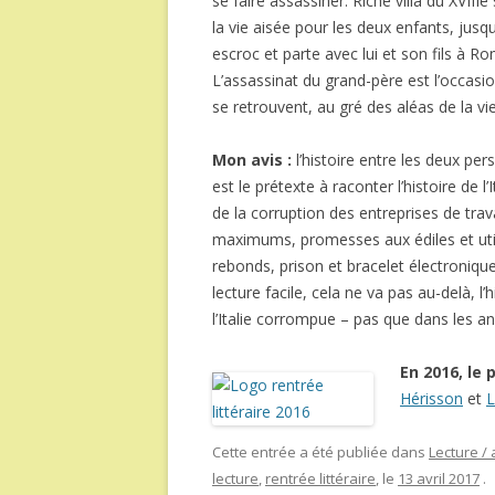
se faire assassiner. Riche villa du XVIIIe
la vie aisée pour les deux enfants, jus
escroc et parte avec lui et son fils à Ro
L’assassinat du grand-père est l’occasio
se retrouvent, au gré des aléas de la v
Mon avis :
l’histoire entre les deux pe
est le prétexte à raconter l’histoire de 
de la corruption des entreprises de trav
maximums, promesses aux édiles et util
rebonds, prison et bracelet électronique
lecture facile, cela ne va pas au-delà, l’
l’Italie corrompue – pas que dans les an
En 2016, le 
Hérisson
et
L
Cette entrée a été publiée dans
Lecture / 
lecture
,
rentrée littéraire
, le
13 avril 2017
.