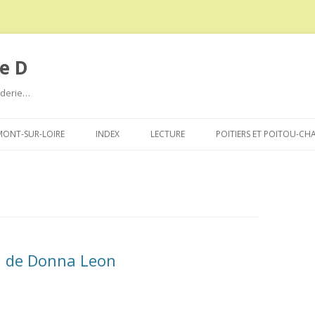
e D
roderie…
Aller
au
ONT-SUR-LOIRE
INDEX
LECTURE
POITIERS ET POITOU-CH
contenu
s, de Donna Leon