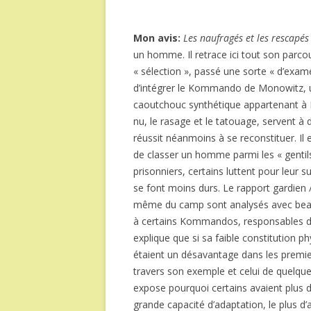
Mon avis:
Les naufragés et les rescapés
un homme. Il retrace ici tout son parc
« sélection », passé une sorte « d’examen
d’intégrer le Kommando de Monowitz, u
caoutchouc synthétique appartenant à I
nu, le rasage et le tatouage, servent à
réussit néanmoins à se reconstituer. Il e
de classer un homme parmi les « gentil
prisonniers, certains luttent pour leur s
se font moins durs. Le rapport gardien / 
même du camp sont analysés avec beauco
à certains Kommandos, responsables de te
explique que si sa faible constitution 
étaient un désavantage dans les premiers 
travers son exemple et celui de quelq
expose pourquoi certains avaient plus d
grande capacité d’adaptation, le plus d