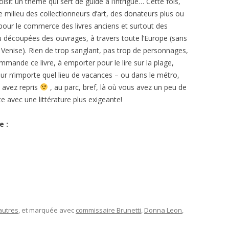
isit un thème qui sert de guide à l’intrigue… Cette fois,
ilieu des collectionneurs d’art, des donateurs plus ou
e pour le commerce des livres anciens et surtout des
u découpées des ouvrages, à travers toute l’Europe (sans
e Venise). Rien de trop sanglant, pas trop de personnages,
mmande ce livre, à emporter pour le lire sur la plage,
sur n’importe quel lieu de vacances – ou dans le métro,
 avez repris
, au parc, bref, là où vous avez un peu de
e avec une littérature plus exigeante!
e :
autres
, et marquée avec
commissaire Brunetti
,
Donna Leon
,