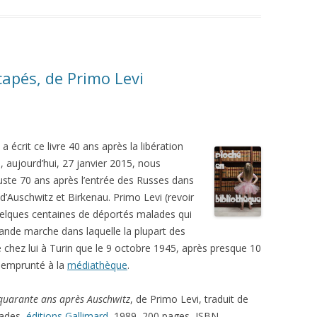
capés, de Primo Levi
a écrit ce livre 40 ans après la libération
 aujourd’hui, 27 janvier 2015, nous
te 70 ans après l’entrée des Russes dans
d’Auschwitz et Birkenau. Primo Levi (revoir
quelques centaines de déportés malades qui
rande marche dans laquelle la plupart des
e chez lui à Turin que le 9 octobre 1945, après presque 10
ai emprunté à la
médiathèque
.
 quarante ans après Auschwitz
, de Primo Levi, traduit de
cades,
éditions Gallimard
, 1989, 200 pages, ISBN