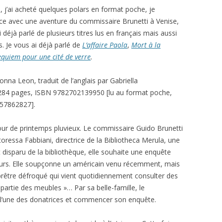
é, j’ai acheté quelques polars en format poche, je
 avec une aventure du commissaire Brunetti à Venise,
i déjà parlé de plusieurs titres lus en français mais aussi
s. Je vous ai déjà parlé de
L’affaire Paola
,
Mort à la
equiem pour une cité de verre
.
onna Leon, traduit de l’anglais par Gabriella
 284 pages, ISBN 9782702139950 [lu au format poche,
57862827
].
jour de printemps pluvieux. Le commissaire Guido Brunetti
otoressa Fabbiani, directrice de la Bibliotheca Merula, une
t disparu de la bibliothèque, elle souhaite une enquête
teurs. Elle soupçonne un américain venu récemment, mais
un prêtre défroqué qui vient quotidiennement consulter des
partie des meubles »… Par sa belle-famille, le
 l’une des donatrices et commencer son enquête.