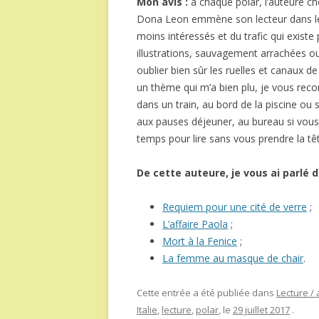
Mon avis :
à chaque polar, l’auteure cho
Dona Leon emmène son lecteur dans le m
moins intéressés et du trafic qui exist
illustrations, sauvagement arrachées o
oublier bien sûr les ruelles et canaux d
un thème qui m’a bien plu, je vous reco
dans un train, au bord de la piscine ou 
aux pauses déjeuner, au bureau si vous
temps pour lire sans vous prendre la têt
De cette auteure, je vous ai parlé d
Requiem pour une cité de verre
;
L’affaire Paola
;
Mort à la Fenice
;
La femme au masque de chair
.
Cette entrée a été publiée dans
Lecture / 
Italie
,
lecture
,
polar
, le
29 juillet 2017
.