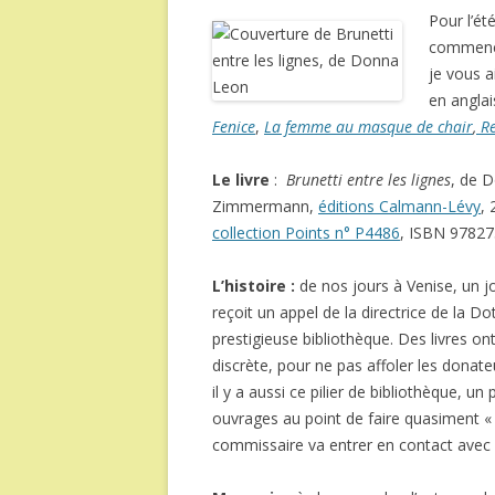
Pour l’ét
commence
je vous a
en anglai
Fenice
,
La femme au masque de chair
,
R
Le livre
:
Brunetti entre les lignes
, de D
Zimmermann,
éditions Calmann-Lévy
,
collection Points n° P4486
, ISBN
97827
L’histoire :
de nos jours à Venise, un 
reçoit un appel de la directrice de la D
prestigieuse bibliothèque. Des livres on
discrète, pour ne pas affoler les dona
il y a aussi ce pilier de bibliothèque, 
ouvrages au point de faire quasiment « 
commissaire va entrer en contact avec