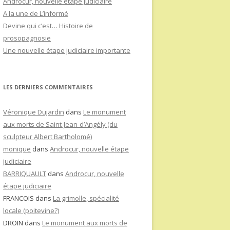
Androcur, nouvelle étape judiciaire
A la une de L’informé
Devine qui c’est… Histoire de
prosopagnosie
Une nouvelle étape judiciaire importante
LES DERNIERS COMMENTAIRES
Véronique Dujardin
dans
Le monument
aux morts de Saint-Jean-d’Angély (du
sculpteur Albert Bartholomé)
monique
dans
Androcur, nouvelle étape
judiciaire
BARRIQUAULT
dans
Androcur, nouvelle
étape judiciaire
FRANCOIS
dans
La grimolle, spécialité
locale (poitevine?)
DROIN
dans
Le monument aux morts de