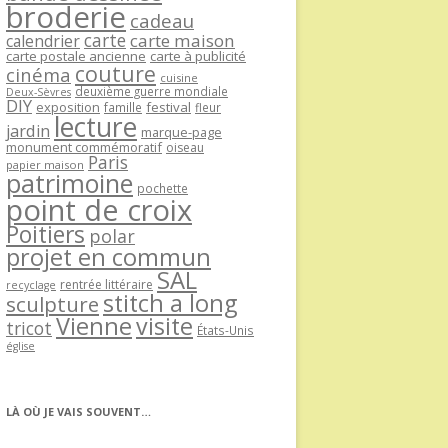
broderie
cadeau
carte
carte maison
calendrier
carte postale ancienne
carte à publicité
couture
cinéma
cuisine
deuxième guerre mondiale
Deux-Sèvres
DIY
exposition
festival
famille
fleur
lecture
jardin
marque-page
monument commémoratif
oiseau
Paris
papier maison
patrimoine
pochette
point de croix
Poitiers
polar
projet en commun
SAL
rentrée littéraire
recyclage
stitch a long
sculpture
Vienne
visite
tricot
États-Unis
église
LÀ OÙ JE VAIS SOUVENT…