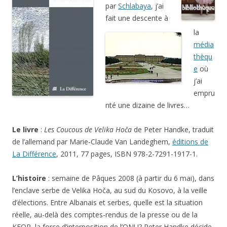
par
Schlabaya
, j’ai
fait une descente à
la
média
thèqu
e
où
j’ai
empru
nté une dizaine de livres…
Le livre
:
Les Coucous de Velika Hoča
de Peter Handke, traduit
de l’allemand par Marie-Claude Van Landeghem,
éditions de
La Différence
, 2011, 77 pages, ISBN 978-2-7291-1917-1.
L’histoire
: semaine de Pâques 2008 (à partir du 6 mai), dans
l’enclave serbe de Velika Hoča, au sud du Kosovo, à la veille
d’élections. Entre Albanais et serbes, quelle est la situation
réelle, au-delà des comptes-rendus de la presse ou de la
KFOR, la force d’interposition de l’ONU? Peter Handke décide