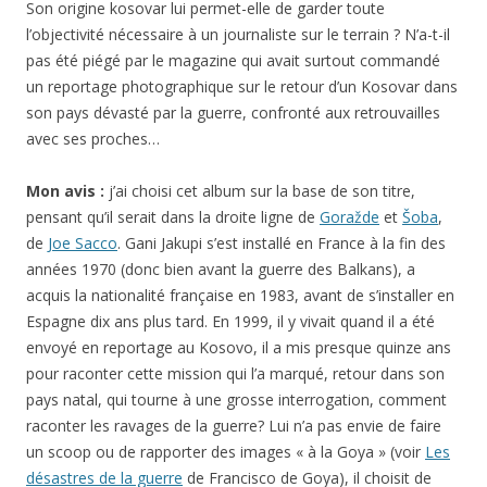
Son origine kosovar lui permet-elle de garder toute
l’objectivité nécessaire à un journaliste sur le terrain ? N’a-t-il
pas été piégé par le magazine qui avait surtout commandé
un reportage photographique sur le retour d’un Kosovar dans
son pays dévasté par la guerre, confronté aux retrouvailles
avec ses proches…
Mon avis :
j’ai choisi cet album sur la base de son titre,
pensant qu’il serait dans la droite ligne de
Goražde
et
Šoba
,
de
Joe Sacco
. Gani Jakupi s’est installé en France à la fin des
années 1970 (donc bien avant la guerre des Balkans), a
acquis la nationalité française en 1983, avant de s’installer en
Espagne dix ans plus tard. En 1999, il y vivait quand il a été
envoyé en reportage au Kosovo, il a mis presque quinze ans
pour raconter cette mission qui l’a marqué, retour dans son
pays natal, qui tourne à une grosse interrogation, comment
raconter les ravages de la guerre? Lui n’a pas envie de faire
un scoop ou de rapporter des images « à la Goya » (voir
Les
désastres de la guerre
de Francisco de Goya), il choisit de