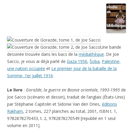
Une bande
dessinée trouvée dans les bacs de la
médiathèque
. De Joe
Sacco, je vous ai déjà parlé de
Gaza 1956
,
Šoba
,
Palestine,
une nation occupée
et
Le premier jour de la bataille de la
Somme
, 1er juillet 1916
.
Le livre
:
Goražde
, la guerre en Bosnie orientale, 1993-1995
de
Joe Sacco (scénario et dessin), traduit de l’anglais (États-Unis)
par Stéphanie Capitolin et Sidonie Van den Dries,
éditions
Rakham
, 2 tomes, 227 planches au total, 2001, ISBN t. 1,
9782878270433, t. 2, 9782878270549 [republié en 1 seul
volume en 2011].