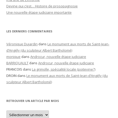
Devine qui c’est… Histoire de prosopagnosie
Une nouvelle étape judiciaire importante
LES DERNIERS COMMENTAIRES
Véronique Dujardin
dans
Le monument aux morts de Saint-Jean-
d’Angély (du sculpteur Albert Bartholomé)
monique
dans
Androcur, nouvelle étape judiciaire
BARRIQUAULT
dans
Androcur, nouvelle étape judiciaire
FRANCOIS
dans
La grimolle, spécialité locale (poitevine?)
DROIN
dans
Le monument aux morts de Saint-Jean-d’Angély (du
sculpteur Albert Bartholomé)
RETROUVER UN ARTICLE PAR MOIS
Retrouver
un