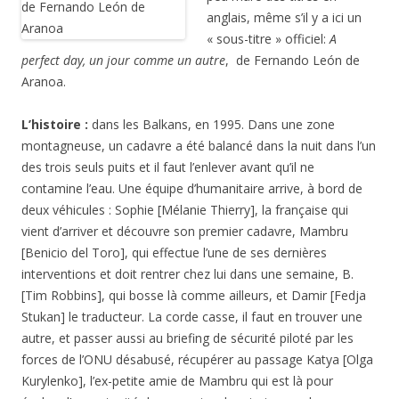
anglais, même s’il y a ici un
« sous-titre » officiel:
A
perfect day, un jour comme un autre
, de Fernando León de
Aranoa.
L’histoire :
dans les Balkans, en 1995. Dans une zone
montagneuse, un cadavre a été balancé dans la nuit dans l’un
des trois seuls puits et il faut l’enlever avant qu’il ne
contamine l’eau. Une équipe d’humanitaire arrive, à bord de
deux véhicules : Sophie [Mélanie Thierry], la française qui
vient d’arriver et découvre son premier cadavre, Mambru
[Benicio del Toro], qui effectue l’une de ses dernières
interventions et doit rentrer chez lui dans une semaine, B.
[Tim Robbins], qui bosse là comme ailleurs, et Damir [Fedja
Stukan] le traducteur. La corde casse, il faut en trouver une
autre, et passer aussi au briefing de sécurité piloté par les
forces de l’ONU désabusé, récupérer au passage Katya [Olga
Kurylenko], l’ex-petite amie de Mambru qui est là pour