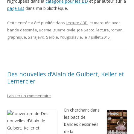
regroupées dans la
catégorie pour les BD
et par auteur sur la
page BD
dans ma bibliothèque.
Cette entrée a été publiée dans
Lecture / BD
, et marquée avec
bande dessinée
,
Bosnie
,
guerre civile
,
Joe Sacco
,
lecture
,
roman
graphique
,
Sarajevo
,
Serbie
,
Yougoslavie
, le
7 juillet 2015
.
Des nouvelles d’Alain de Guibert, Keller et
Lemercier
Laisser un commentaire
En cherchant dans
les bacs de
bandes dessinées
de la