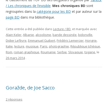
/ Les chroniques de l’invisible
.
Mes chroniques BD
sont
regroupées dans la
catégorie pour les BD
et par auteur sur la
page BD
dans ma bibliothèque.
Cette entrée a été publiée dans
Lecture / BD
, et marquée avec
Alain Keler
,
Albanie
,
alcoolisme
,
bande dessinée
,
bidonville
,
Didier Lefèvre
,
Emmanuel Guibert
,
Frédéric Lemercier
,
Hongrie
,
Italie
,
lecture
,
musique
,
Paris
,
photographie
,
République tchèque
,
Rom
,
roman graphique
,
Roumanie
,
Serbie
,
Slovaquie
,
tsigane
, le
26 mars 2014
.
Goražde, de Joe Sacco
2 réponses