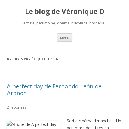
Le blog de Véronique D
Lecture, patrimoine, cinéma, bricolage, broderie…
Aller
Menu
au
contenu
ARCHIVES PAR ÉTIQUETTE :
SERBIE
A perfect day de Fernando León de
Aranoa
2 réponses
Sortie cinéma dimanche… Un
peu mare des titres en