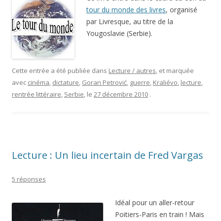
tour du monde des livres
, organisé
par Livresque, au titre de la
Yougoslavie (Serbie).
Cette entrée a été publiée dans
Lecture / autres
, et marquée
avec
cinéma
,
dictature
,
Goran Petrović
,
guerre
,
Kraliévo
,
lecture
,
rentrée littéraire
,
Serbie
, le
27 décembre 2010
.
Lecture : Un lieu incertain de Fred Vargas
5 réponses
Idéal pour un aller-retour
Poitiers-Paris en train ! Mais