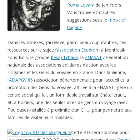
Roms Lovara
de Jan Yoors.
Vous trouverez d’autres
suggestions sous le
mot-clef
tsigane
.
Dans les annexes, j’ai relevé, parmi beaucoup d’autres, ces
ressources sur le sujet: l’
association Ecodrom
à Montreuil-
sous-Bois, le groupe
Kesaj Tchave
, la
FNASAT
/ Fédération
nationale des associations solidaires d’action avec les
Tsiganes et les Gens du voyage en France. Dans la Vienne,
l’
ADAPGV 86
(association départementale pour l’accueil et la
promotion des Gens du Voyage, affiliée à la FNASAT) gère un
centre social qui fait un formidable travail sur Châtellerault,
et, à Poitiers, une des seules aires de gens du voyage (avec
Toulouse) installée à proximité d’un CHU, pour permettre aux
familles de visiter leurs malades.
Cette BD sera soumise pour
le classement du TOP BD des blogueurs organisé par
Yaneck