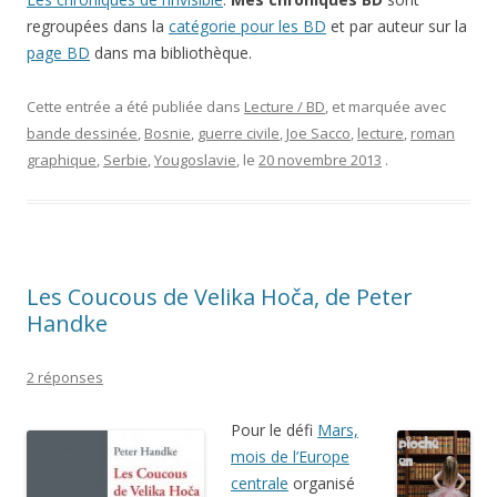
regroupées dans la
catégorie pour les BD
et par auteur sur la
page BD
dans ma bibliothèque.
Cette entrée a été publiée dans
Lecture / BD
, et marquée avec
bande dessinée
,
Bosnie
,
guerre civile
,
Joe Sacco
,
lecture
,
roman
graphique
,
Serbie
,
Yougoslavie
, le
20 novembre 2013
.
Les Coucous de Velika Hoča, de Peter
Handke
2 réponses
Pour le défi
Mars,
mois de l’Europe
centrale
organisé