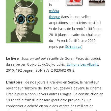
la
média
thèque
dans les nouvelles
acquisitions… et atteins ainsi le 1
% de livres de la rentrée littéraire
2010 (dans le cadre du challenge
du 1 % rentrée littéraire 2010,
repris par
Schlabaya
).
Le livre
:
Sous un ciel qui s’écaille
de Goran Petrović, traduit
du serbe par Gojko LukicGojko Lukic,
Editions Les Allusifs
,
2010, 192 pages, ISBN 978-2-923682-08-2.
L’histoire
: de nos jours à Kraliévo en Serbie, le narrateur
revient sur l’histoire de l’hôtel Yougoslavie devenu le cinéma
Uranie puis a connu divers autres usages. La construction en
1932 est le fruit d’un hasard (peut-être provoqué) : un
cordonnier a acheté en salle des ventes des milliers de