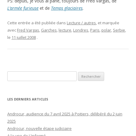
PS: depuis, je vous ai parlé, toujours de Fred Vargas, de
L’armée furieuse
et de
Temps glaciaires
.
Cette entrée a été publiée dans
Lecture / autres
, et marquée
avec
Fred Vargas
,
Garches
,
lecture
,
Londres
,
Paris
,
polar
,
Serbie
,
le
11 juillet 2008
.
Rechercher :
LES DERNIERS ARTICLES
Androcur, audience du 7 avril 2025 à Poitiers, délibéré du 2 juin
2025
Androcur, nouvelle étape judiciaire
A la une de L’informé