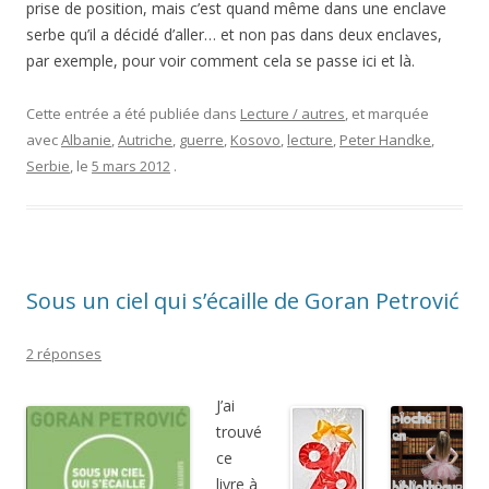
prise de position, mais c’est quand même dans une enclave
serbe qu’il a décidé d’aller… et non pas dans deux enclaves,
par exemple, pour voir comment cela se passe ici et là.
Cette entrée a été publiée dans
Lecture / autres
, et marquée
avec
Albanie
,
Autriche
,
guerre
,
Kosovo
,
lecture
,
Peter Handke
,
Serbie
, le
5 mars 2012
.
Sous un ciel qui s’écaille de Goran Petrović
2 réponses
J’ai
trouvé
ce
livre à