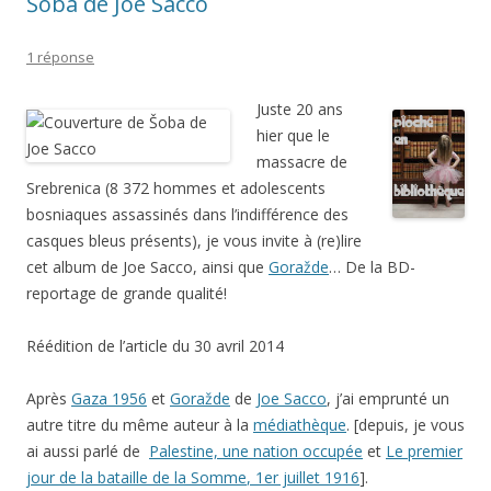
Šoba de Joe Sacco
1 réponse
Juste 20 ans
hier que le
massacre de
Srebrenica (8 372 hommes et adolescents
bosniaques assassinés dans l’indifférence des
casques bleus présents), je vous invite à (re)lire
cet album de Joe Sacco, ainsi que
Goražde
… De la BD-
reportage de grande qualité!
Réédition de l’article du 30 avril 2014
Après
Gaza 1956
et
Goražde
de
Joe Sacco
, j’ai emprunté un
autre titre du même auteur à la
médiathèque
. [depuis, je vous
ai aussi parlé de
Palestine, une nation occupée
et
Le premier
jour de la bataille de la Somme
, 1er juillet 1916
].