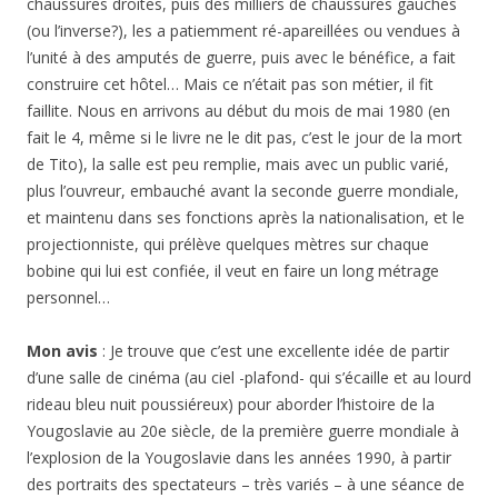
chaussures droites, puis des milliers de chaussures gauches
(ou l’inverse?), les a patiemment ré-apareillées ou vendues à
l’unité à des amputés de guerre, puis avec le bénéfice, a fait
construire cet hôtel… Mais ce n’était pas son métier, il fit
faillite. Nous en arrivons au début du mois de mai 1980 (en
fait le 4, même si le livre ne le dit pas, c’est le jour de la mort
de Tito), la salle est peu remplie, mais avec un public varié,
plus l’ouvreur, embauché avant la seconde guerre mondiale,
et maintenu dans ses fonctions après la nationalisation, et le
projectionniste, qui prélève quelques mètres sur chaque
bobine qui lui est confiée, il veut en faire un long métrage
personnel…
Mon avis
: Je trouve que c’est une excellente idée de partir
d’une salle de cinéma (au ciel -plafond- qui s’écaille et au lourd
rideau bleu nuit poussiéreux) pour aborder l’histoire de la
Yougoslavie au 20e siècle, de la première guerre mondiale à
l’explosion de la Yougoslavie dans les années 1990, à partir
des portraits des spectateurs – très variés – à une séance de