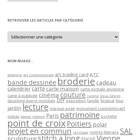
article
par
mois
RETROUVER LES ARTICLES PAR CATÉGORIE
Retrouver
les
articles
par
catégorie
MON NUAGE…
art trading card
ATC
allégorie
art contemporain
broderie
bande dessinée
cadeau
carte
carte maison
calendrier
carte postale ancienne
couture
cinéma
carte à publicité
cuisine
Deux-Sèvres
DIY
exposition
festival
famille
deuxième guerre mondiale
fleur
lecture
jardin
marque-page
monument commémoratif
patrimoine
Paris
oiseau
papier maison
pochette
point de croix
Poitiers
polar
projet en commun
SAL
rentrée littéraire
recyclage
stitch a long
Vienne
sculpture
tricot