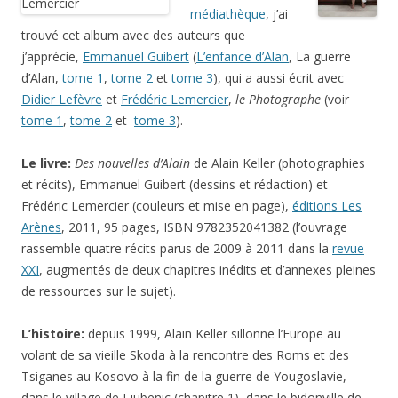
médiathèque
, j’ai
trouvé cet album avec des auteurs que
j’apprécie,
Emmanuel Guibert
(
L’enfance d’Alan
, La guerre
d’Alan,
tome 1
,
tome 2
et
tome 3
), qui a aussi écrit avec
Didier Lefèvre
et
Frédéric Lemercier
,
le Photographe
(voir
tome 1
,
tome 2
et
tome 3
).
Le livre:
Des nouvelles d’Alain
de Alain Keller (photographies
et récits), Emmanuel Guibert (dessins et rédaction) et
Frédéric Lemercier (couleurs et mise en page),
éditions Les
Arènes
, 2011, 95 pages, ISBN 9782352041382 (l’ouvrage
rassemble quatre récits parus de 2009 à 2011 dans la
revue
XXI
, augmentés de deux chapitres inédits et d’annexes pleines
de ressources sur le sujet).
L’histoire:
depuis 1999, Alain Keller sillonne l’Europe au
volant de sa vieille Skoda à la rencontre des Roms et des
Tsiganes au Kosovo à la fin de la guerre de Yougoslavie,
dans le village de Ljubenic (chapitre 1), dans le bidonville de