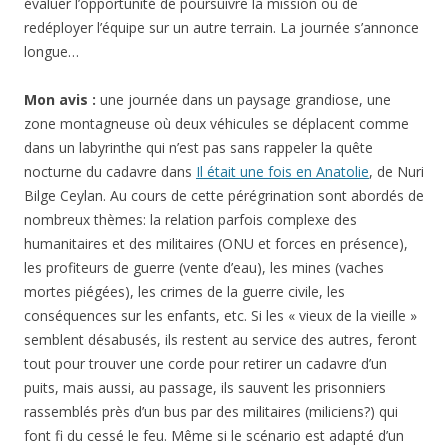
évaluer l’opportunité de poursuivre la mission ou de
redéployer l’équipe sur un autre terrain. La journée s’annonce
longue…
Mon avis :
une journée dans un paysage grandiose, une
zone montagneuse où deux véhicules se déplacent comme
dans un labyrinthe qui n’est pas sans rappeler la quête
nocturne du cadavre dans
Il était une fois en Anatolie
, de Nuri
Bilge Ceylan. Au cours de cette pérégrination sont abordés de
nombreux thèmes: la relation parfois complexe des
humanitaires et des militaires (ONU et forces en présence),
les profiteurs de guerre (vente d’eau), les mines (vaches
mortes piégées), les crimes de la guerre civile, les
conséquences sur les enfants, etc. Si les « vieux de la vieille »
semblent désabusés, ils restent au service des autres, feront
tout pour trouver une corde pour retirer un cadavre d’un
puits, mais aussi, au passage, ils sauvent les prisonniers
rassemblés près d’un bus par des militaires (miliciens?) qui
font fi du cessé le feu. Même si le scénario est adapté d’un