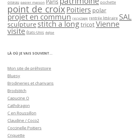
patrimoine
Paris
oiseau
papier maison
pochette
point de croix
Poitiers
polar
projet en commun
SAL
rentrée littéraire
recyclage
stitch a long
Vienne
sculpture
tricot
visite
États-Unis
église
LÀ OÙ JE VAIS SOUVENT…
Mon site de préhistoire
Bluesy
Brodineries et charivaris
Brodstitch
Capucine O
Cathdragon
C en Roussillon
Claudine / Coco2
Coccinelle Poitiers
Criquette