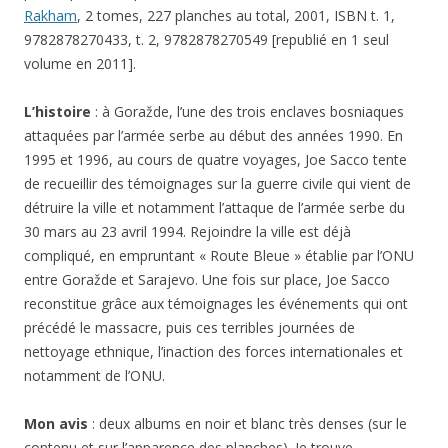
Rakham
, 2 tomes, 227 planches au total, 2001, ISBN t. 1,
9782878270433, t. 2, 9782878270549 [republié en 1 seul
volume en 2011].
L’histoire
: à Goražde, l’une des trois enclaves bosniaques
attaquées par l’armée serbe au début des années 1990. En
1995 et 1996, au cours de quatre voyages, Joe Sacco tente
de recueillir des témoignages sur la guerre civile qui vient de
détruire la ville et notamment l’attaque de l’armée serbe du
30 mars au 23 avril 1994. Rejoindre la ville est déjà
compliqué, en empruntant « Route Bleue » établie par l’ONU
entre Goražde et Sarajevo. Une fois sur place, Joe Sacco
reconstitue grâce aux témoignages les événements qui ont
précédé le massacre, puis ces terribles journées de
nettoyage ethnique, l’inaction des forces internationales et
notamment de l’ONU.
Mon avis
: deux albums en noir et blanc très denses (sur le
contenu et sur l’apparence des planches). Je trouve