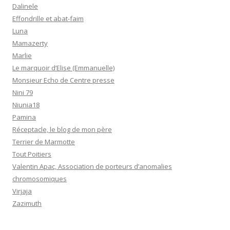
Dalinele
Effondrille et abat-faim
Luna
Mamazerty
Marlie
Le marquoir d’Elise (Emmanuelle)
Monsieur Echo de Centre presse
Nini 79
Niunia18
Pamina
Réceptacle, le blog de mon père
Terrier de Marmotte
Tout Poitiers
Valentin Apac, Association de porteurs d’anomalies
chromosomiques
Virjaja
Zazimuth