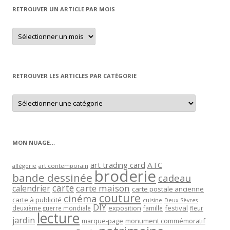
RETROUVER UN ARTICLE PAR MOIS
Retrouver
un
article
par
mois
RETROUVER LES ARTICLES PAR CATÉGORIE
Retrouver
les
articles
par
catégorie
MON NUAGE…
art trading card
ATC
allégorie
art contemporain
broderie
bande dessinée
cadeau
carte
carte maison
calendrier
carte postale ancienne
couture
cinéma
carte à publicité
cuisine
Deux-Sèvres
DIY
exposition
festival
famille
deuxième guerre mondiale
fleur
lecture
jardin
marque-page
monument commémoratif