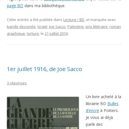
page BD
dans ma bibliothèque.
Cette entrée a été publiée dans
Lecture / BD
, et marquée avec
bande dessinée
,
Israël
,
Joe Sacco
,
Palestine
,
prix littéraire
,
roman
graphique
,
torture
, le
21 juillet 2014
.
1er juillet 1916, de Joe Sacco
3 réponses
Un livre acheté à la
librairie BD
Bulles
d’encre
à Poitiers.
Je vous ai déjà
parlé des