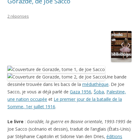
Goražde, de Joe Sacco
2 réponses
Une bande
dessinée trouvée dans les bacs de la
médiathèque
. De Joe
Sacco, je vous ai déjà parlé de
Gaza 1956
,
Šoba
,
Palestine,
une nation occupée
et
Le premier jour de la bataille de la
Somme
, 1er juillet 1916
.
Le livre
:
Goražde
, la guerre en Bosnie orientale, 1993-1995
de
Joe Sacco (scénario et dessin), traduit de l’anglais (États-Unis)
par Stéphanie Capitolin et Sidonie Van den Dries,
éditions