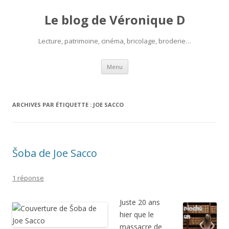
Le blog de Véronique D
Lecture, patrimoine, cinéma, bricolage, broderie…
Aller
Menu
au
contenu
ARCHIVES PAR ÉTIQUETTE :
JOE SACCO
Šoba de Joe Sacco
1 réponse
Juste 20 ans
hier que le
massacre de