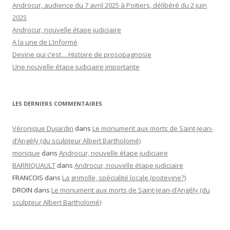
Androcur, audience du 7 avril 2025 à Poitiers, délibéré du 2 juin
2025
Androcur, nouvelle étape judiciaire
A la une de L’informé
Devine qui c’est… Histoire de prosopagnosie
Une nouvelle étape judiciaire importante
LES DERNIERS COMMENTAIRES
Véronique Dujardin
dans
Le monument aux morts de Saint-Jean-
d’Angély (du sculpteur Albert Bartholomé)
monique
dans
Androcur, nouvelle étape judiciaire
BARRIQUAULT
dans
Androcur, nouvelle étape judiciaire
FRANCOIS
dans
La grimolle, spécialité locale (poitevine?)
DROIN
dans
Le monument aux morts de Saint-Jean-d’Angély (du
sculpteur Albert Bartholomé)