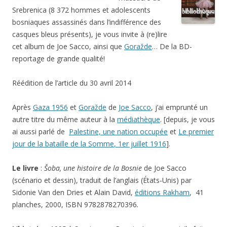
Srebrenica (8 372 hommes et adolescents
bosniaques assassinés dans l’indifférence des
casques bleus présents), je vous invite à (re)lire
cet album de Joe Sacco, ainsi que
Goražde
… De la BD-
reportage de grande qualité!
Réédition de l’article du 30 avril 2014
Après
Gaza 1956
et
Goražde
de
Joe Sacco
, j’ai emprunté un
autre titre du même auteur à la
médiathèque
. [depuis, je vous
ai aussi parlé de
Palestine, une nation occupée
et
Le premier
jour de la bataille de la Somme
, 1er juillet 1916
].
Le livre
:
Šoba, une histoire de la Bosnie
de Joe Sacco
(scénario et dessin), traduit de l’anglais (États-Unis) par
Sidonie Van den Dries et Alain David,
éditions Rakham
, 41
planches, 2000, ISBN 9782878270396
.