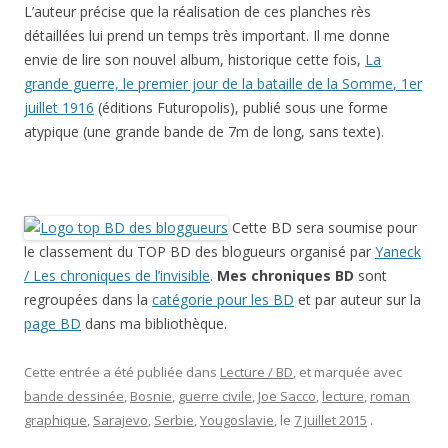
L’auteur précise que la réalisation de ces planches rès
détaillées lui prend un temps très important. Il me donne
envie de lire son nouvel album, historique cette fois,
La
grande guerre, le premier jour de la bataille de la Somme
, 1er
juillet 1916
(éditions Futuropolis), publié sous une forme
atypique (une grande bande de 7m de long, sans texte).
Cette BD sera soumise pour
le classement du TOP BD des blogueurs organisé par
Yaneck
/ Les chroniques de l’invisible
.
Mes chroniques BD
sont
regroupées dans la
catégorie pour les BD
et par auteur sur la
page BD
dans ma bibliothèque.
Cette entrée a été publiée dans
Lecture / BD
, et marquée avec
bande dessinée
,
Bosnie
,
guerre civile
,
Joe Sacco
,
lecture
,
roman
graphique
,
Sarajevo
,
Serbie
,
Yougoslavie
, le
7 juillet 2015
.