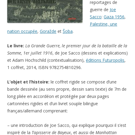
reportages de
guerre de
Joe
Sacco
:
Gaza 1956
,
Palestine, une
nation occupée
,
Goražde
et
Šoba
.
Le livre:
La Grande Guerre, le premier jour de la bataille de la
Somme, 1er juillet 1916
, de Joe Sacco (dessins et explications)
et Adam Hochschild (contextualisation),
éditions Futuropolis
,
1 coffret, 2
014, ISBN 9782754810296.
L’objet et l’histoire:
le coffret rigide se compose d’une
bande dessinée (au sens propre, dessin sans texte) de 7m de
long pliée en accordéon et protégée par deux pages
cartonnées rigides et d’un livret souple bilingue
français/allemand comprenant:
– une introduction de Joe Sacco, qui explique pourquoi il s’est
inspiré de la
Tapisserie de Bayeux
, et aussi de
Manhattan