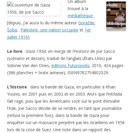
Un album
trouvé à la
médiathèque
.
[depuis, j’ai aussi lu du même auteur
Goražde
,
Šoba
,
Palestine, une nation occupée
et
1er
juillet 1916
].
Le livre
:
Gaza 1956, en marge de l’Histoire
de Joe Sacco
(scénario et dessin), traduit de l’anglais (États-Unis) par
Sidonie Van den Dries,
éditions Futuropolis
, 2010, 424 pages
(386 planches + texte annexe), ISBN9782754802529.
L’histoire
: dans la bande de Gaza, en particulier à Khan
Younis, en 2001 puis en 2002 et en 2003. Alors que l’intifada
fait rage, puis que les Américains sont sur le pont d’envahir
l’Irak, Joe Sacco décide de se rendre, en tant que journaliste
(refusé la première fois), dans la bande de Gaza pour
enquêter sur un massacre perpétré par les Israéliens en 1956
lors de la crise de Suez. Une note dans un rapport des