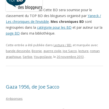
Cette BD sera soumise pour le
classement du TOP BD des blogueurs organisé par
Yaneck /
Les chroniques de l’invisible
.
Mes chroniques BD
sont
regroupées dans la
catégorie pour les BD
et par auteur sur la
page BD
dans ma bibliothèque.
Cette entrée a été publiée dans
Lecture / BD
, et marquée avec
bande dessinée
,
Bosnie
,
guerre civile
,
Joe Sacco
,
lecture
,
roman
graphique
,
Serbie
,
Yougoslavie
, le
20 novembre 2013
.
Gaza 1956, de Joe Sacco
4 réponses