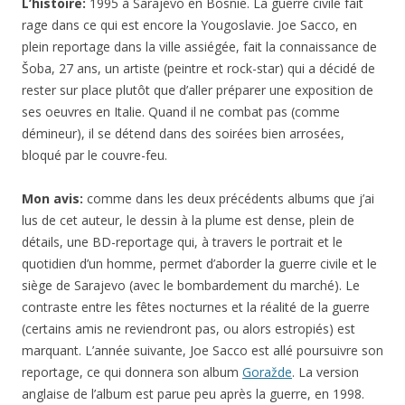
L’histoire:
1995 à Sarajevo en Bosnie. La guerre civile fait
rage dans ce qui est encore la Yougoslavie. Joe Sacco, en
plein reportage dans la ville assiégée, fait la connaissance de
Šoba, 27 ans, un artiste (peintre et rock-star) qui a décidé de
rester sur place plutôt que d’aller préparer une exposition de
ses oeuvres en Italie. Quand il ne combat pas (comme
démineur), il se détend dans des soirées bien arrosées,
bloqué par le couvre-feu.
Mon avis:
comme dans les deux précédents albums que j’ai
lus de cet auteur, le dessin à la plume est dense, plein de
détails, une BD-reportage qui, à travers le portrait et le
quotidien d’un homme, permet d’aborder la guerre civile et le
siège de Sarajevo (avec le bombardement du marché). Le
contraste entre les fêtes nocturnes et la réalité de la guerre
(certains amis ne reviendront pas, ou alors estropiés) est
marquant. L’année suivante, Joe Sacco est allé poursuivre son
reportage, ce qui donnera son album
Goražde
. La version
anglaise de l’album est parue peu après la guerre, en 1998.