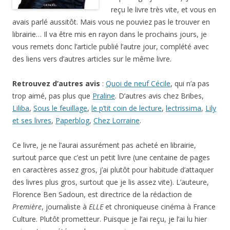
reçu le livre très vite, et vous en
avais parlé aussitôt. Mais vous ne pouviez pas le trouver en
librairie… Il va être mis en rayon dans le prochains jours, je
vous remets donc l’article publié l’autre jour, complété avec
des liens vers d’autres articles sur le même livre.
Retrouvez d’autres avis
:
Quoi de neuf Cécile
, qui n’a pas
trop aimé, pas plus que
Praline
. D’autres avis chez Bribes,
Liliba
,
Sous le feuillage
,
le p’tit coin de lecture
,
lectrissima
,
Lily
et ses livres
,
Paperblog
,
Chez Lorraine
.
Ce livre, je ne l’aurai assurément pas acheté en librairie,
surtout parce que c’est un petit livre (une centaine de pages
en caractères assez gros, j’ai plutôt pour habitude d’attaquer
des livres plus gros, surtout que je lis assez vite). L’auteure,
Florence Ben Sadoun, est directrice de la rédaction de
Première
, journaliste à
ELLE
et chroniqueuse cinéma à France
Culture. Plutôt prometteur. Puisque je l’ai reçu, je l’ai lu hier