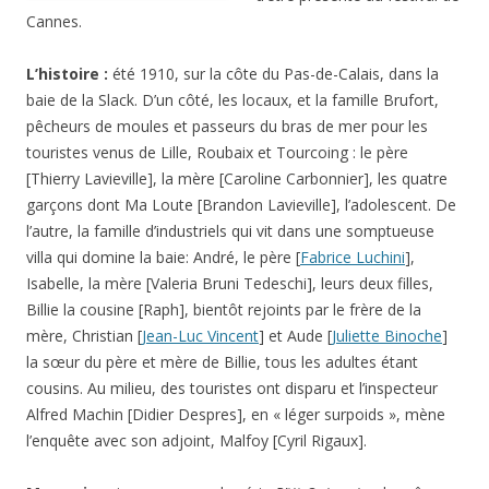
Cannes.
L’histoire :
été 1910, sur la côte du Pas-de-Calais, dans la
baie de la Slack. D’un côté, les locaux, et la famille Brufort,
pêcheurs de moules et passeurs du bras de mer pour les
touristes venus de Lille, Roubaix et Tourcoing : le père
[Thierry Lavieville], la mère [Caroline Carbonnier], les quatre
garçons dont Ma Loute [Brandon Lavieville], l’adolescent. De
l’autre, la famille d’industriels qui vit dans une somptueuse
villa qui domine la baie: André, le père [
Fabrice Luchini
],
Isabelle, la mère [Valeria Bruni Tedeschi], leurs deux filles,
Billie la cousine [Raph], bientôt rejoints par le frère de la
mère, Christian [
Jean-Luc Vincent
] et Aude [
Juliette Binoche
]
la sœur du père et mère de Billie, tous les adultes étant
cousins. Au milieu, des touristes ont disparu et l’inspecteur
Alfred Machin [Didier Despres], en « léger surpoids », mène
l’enquête avec son adjoint, Malfoy [Cyril Rigaux].