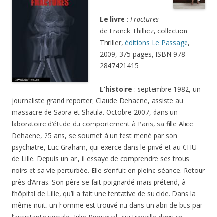
Le livre
:
Fractures
de Franck Thilliez, collection
Thriller,
éditions Le Passage
,
2009, 375 pages, ISBN 978-
2847421415.
L’histoire
: septembre 1982, un
journaliste grand reporter, Claude Dehaene, assiste au
massacre de Sabra et Shatila. Octobre 2007, dans un
laboratoire d’étude du comportement à Paris, sa fille Alice
Dehaene, 25 ans, se soumet à un test mené par son
psychiatre, Luc Graham, qui exerce dans le privé et au CHU
de Lille. Depuis un an, il essaye de comprendre ses trous
noirs et sa vie perturbée. Elle s’enfuit en pleine séance. Retour
près d’Arras. Son père se fait poignardé mais prétend, à
l’hôpital de Lille, qu’il a fait une tentative de suicide. Dans la
même nuit, un homme est trouvé nu dans un abri de bus par
l’assistante sociale, Julie Roqueval, qui travaille dans ce