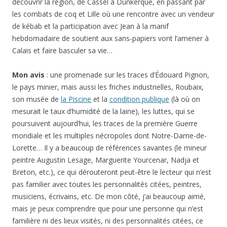
découvrir la région, de Cassel à Dunkerque, en passant par
les combats de coq et Lille où une rencontre avec un vendeur
de kébab et la participation avec Jean à la manif
hebdomadaire de soutient aux sans-papiers vont l’amener à
Calais et faire basculer sa vie…
Mon avis
: une promenade sur les traces d’Édouard Pignon,
le pays minier, mais aussi les friches industrielles, Roubaix,
son musée de
la Piscine
et la
condition publique
(là où on
mesurait le taux d’humidité de la laine), les luttes, qui se
poursuivent aujourd’hui, les traces de la première Guerre
mondiale et les multiples nécropoles dont Notre-Dame-de-
Lorette… Il y a beaucoup de références savantes (le mineur
peintre Augustin Lesage, Marguerite Yourcenar, Nadja et
Breton, etc.), ce qui dérouteront peut-être le lecteur qui n’est
pas familier avec toutes les personnalités citées, peintres,
musiciens, écrivains, etc. De mon côté, j’ai beaucoup aimé,
mais je peux comprendre que pour une personne qui n’est
familière ni des lieux visités, ni des personnalités citées, ce