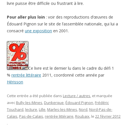
livre puisse être difficile ou frustrant à lire.
Pour aller plus loin
: voir des reproductions d’œuvres de
Édouard Pignon sur le site de l’assemblée nationale, qui lui a
consacré
une exposition
en 2001.
Ce livre est le dernier lu dans le cadre du défi 1
%
rentrée littéraire
2011, coordonné cette année par
Hérisson
Cette entrée a été publiée dans
Lecture / autres
, et marquée
avec
Bully-les-Mines
,
Dunkerque
,
Édouard Pignon
,
Frédéric
Touchard
,
lecture
,
Lille
,
Marles-les-Mines
,
Nord
,
Nord-Pas-de-
Calais
,
Pas-de-Calais
,
rentrée littéraire
,
Roubaix
, le
22 février 2012
.