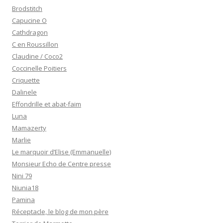
Brodstitch
Capucine O
Cathdragon
C en Roussillon
Claudine / Coco2
Coccinelle Poitiers
Criquette
Dalinele
Effondrille et abat-faim
Luna
Mamazerty
Marlie
Le marquoir d’Elise (Emmanuelle)
Monsieur Echo de Centre presse
Nini 79
Niunia18
Pamina
Réceptacle, le blog de mon père