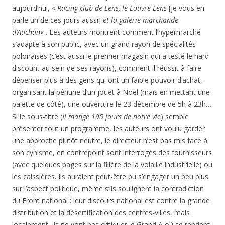
aujourd’hui, «
Racing-club de Lens, le Louvre
Lens
[je vous en
parle un de ces jours aussi]
et la galerie marchande
d’Auchan
« . Les auteurs montrent comment l’hypermarché
s’adapte à son public, avec un grand rayon de spécialités
polonaises (c’est aussi le premier magasin qui a testé le hard
discount au sein de ses rayons), comment il réussit à faire
dépenser plus à des gens qui ont un faible pouvoir d’achat,
organisant la pénurie d’un jouet à Noël (mais en mettant une
palette de côté), une ouverture le 23 décembre de 5h à 23h…
Si le sous-titre (
Il mange 195 jours de notre vie
) semble
présenter tout un programme, les auteurs ont voulu garder
une approche plutôt neutre, le directeur n’est pas mis face à
son cynisme, en contrepoint sont interrogés des fournisseurs
(avec quelques pages sur la filière de la volaille industrielle) ou
les caissières. Ils auraient peut-être pu s’engager un peu plus
sur l’aspect politique, même s’ils soulignent la contradiction
du Front national : leur discours national est contre la grande
distribution et la désertification des centres-villes, mais
localement, ils ne vont pas critiquer le Grand A où se rendent