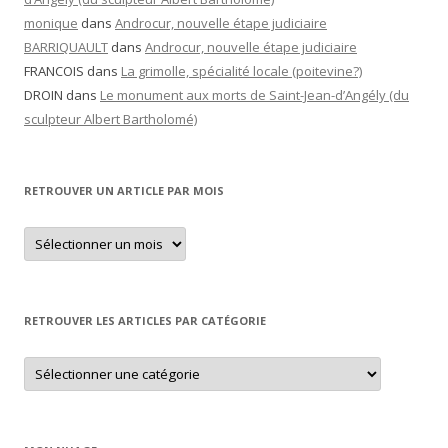
monique
dans
Androcur, nouvelle étape judiciaire
BARRIQUAULT
dans
Androcur, nouvelle étape judiciaire
FRANCOIS
dans
La grimolle, spécialité locale (poitevine?)
DROIN
dans
Le monument aux morts de Saint-Jean-d’Angély (du
sculpteur Albert Bartholomé)
RETROUVER UN ARTICLE PAR MOIS
Retrouver
un
article
par
mois
RETROUVER LES ARTICLES PAR CATÉGORIE
Retrouver
les
articles
par
catégorie