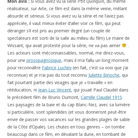
Mon avis :
si vous avez vu la série
P’tit Quinquin
, du même
réalisateur, sur Arte, ce film est dans la même veine, mêlant
absurde et sérieux. Si vous avez vu la série et ne l’avez pas
appréciée, il vaut mieux éviter d’aller voir ce film, qui peut
déranger s’il est pris au premier degré (un couple de
spectateurs est sorti de la salle au milieu du film) Le maire de
Wissant, qui avait protesté pour la série, ne va pas aimer
.
Les acteurs sont méconnaissables, normal, me direz-vous,
pour une
prosopagnosique
, mais il m’a fallu un long moment
pour reconnaître
Fabrice Luchini
(en fait, c’est sa voix que j’ai
reconnue) et je n’ai pas du tout reconnu
Juliette Binoche
, qui
fait pourtant partie des visages que je « travaille » en
rééducation, ni
Jean-Luc Vincent
, qui jouait Paul Claudel dans
le précédent film de Bruno Dumont,
Camille Claudel 1915
.
Les paysages de la baie et du cap Blanc-Nez, avec sa lumière
si particulière, sont splendides (et vous donneront peut-être
envie de passer vos vacances sur les grandes plages de sable
de la Côte d’Opale). Les chutes en tous genres – on tombe
beaucoup dans ce film, en dévalant la dune, en tombant de