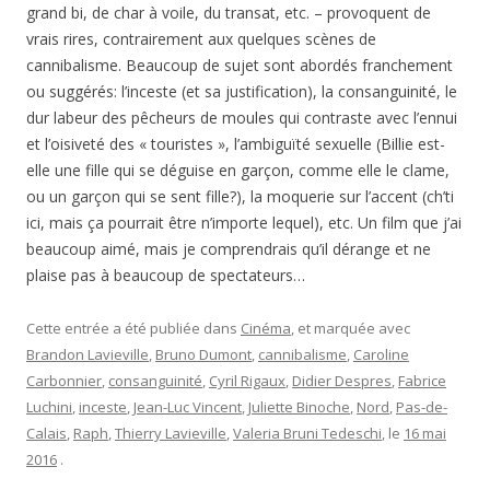
grand bi, de char à voile, du transat, etc. – provoquent de
vrais rires, contrairement aux quelques scènes de
cannibalisme. Beaucoup de sujet sont abordés franchement
ou suggérés: l’inceste (et sa justification), la consanguinité, le
dur labeur des pêcheurs de moules qui contraste avec l’ennui
et l’oisiveté des « touristes », l’ambiguïté sexuelle (Billie est-
elle une fille qui se déguise en garçon, comme elle le clame,
ou un garçon qui se sent fille?), la moquerie sur l’accent (ch’ti
ici, mais ça pourrait être n’importe lequel), etc. Un film que j’ai
beaucoup aimé, mais je comprendrais qu’il dérange et ne
plaise pas à beaucoup de spectateurs…
Cette entrée a été publiée dans
Cinéma
, et marquée avec
Brandon Lavieville
,
Bruno Dumont
,
cannibalisme
,
Caroline
Carbonnier
,
consanguinité
,
Cyril Rigaux
,
Didier Despres
,
Fabrice
Luchini
,
inceste
,
Jean-Luc Vincent
,
Juliette Binoche
,
Nord
,
Pas-de-
Calais
,
Raph
,
Thierry Lavieville
,
Valeria Bruni Tedeschi
, le
16 mai
2016
.