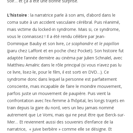
soir… et ça a été une bonne surprise.
L’histoire
: la narratrice parle à son ami, d’abord dans le
coma suite à un accident vasculaire cérébral. Puis réanimé,
mais victime du locked-in syndrome. Mais si, ce syndrome,
vous le connaissez ! Il a été rendu célèbre par Jean-
Dominique Bauby et son livre,
Le scaphandre et le papillon
(paru chez Laffont et en poche chez Pocket). Son histoire fut
adaptée l’année dernière au cinéma par Julien Schnalel, avec
Matthieu Amalric dans le rôle principal (si vous n’avez pas lu
ce livre, lisez-le, pour le film, il est sorti en DVD…). Ce
syndrome donc dans lequel la personne est parfaitement
consciente, mais incapable de faire le moindre mouvement,
parfois juste un mouvement de paupière. Puis vient la
confrontation avec l’ex-femme à l’hôpital, les longs trajets en
train depuis la gare du nord, vers un lieu jamais nommé
autrement que Le Vomi, mais qui ne peut être que Berck-sur-
Mer… Et reviennent aussi des souvenirs d’enfance de la
narratrice, « juive berbère » comme elle se désigne. Et