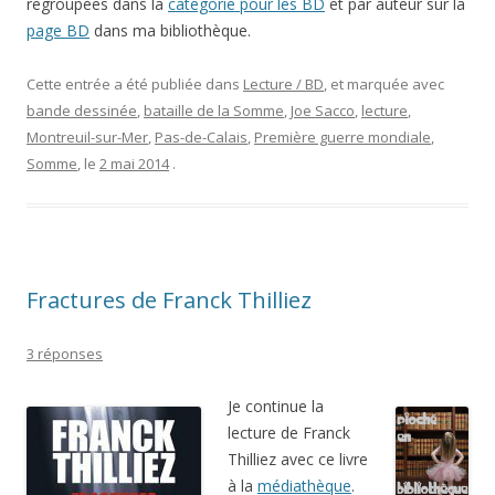
regroupées dans la
catégorie pour les BD
et par auteur sur la
page BD
dans ma bibliothèque.
Cette entrée a été publiée dans
Lecture / BD
, et marquée avec
bande dessinée
,
bataille de la Somme
,
Joe Sacco
,
lecture
,
Montreuil-sur-Mer
,
Pas-de-Calais
,
Première guerre mondiale
,
Somme
, le
2 mai 2014
.
Fractures de Franck Thilliez
3 réponses
Je continue la
lecture de Franck
Thilliez avec ce livre
à la
médiathèque
.