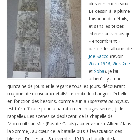
plusieurs morceaux.
Le dessin à la plume
foisonne de détails,
et sans les textes
intéressants mais qui
« encombrent »
parfois les albums de
Joe Sacco
(revoir
Gaza 1956
,
Goražde
et
Šoba
). Je l’ai
acheté il y a une
quinzaine de jours et le regarde tous les jours, découvrant
toujours de nouveaux détails! Le choix de changer d’échelle
en fonction des besoins, comme sur la
Tapisserie de Bayeux
,
est très efficace pour la narration (en images seules, je le
rappelle). Les scènes se déplacent, de la chapelle de
Montreuil-sur-Mer (Pas-de-Calais) aux environs d’Albert (dans
la Somme), au cœur de la bataille puis à l’évacuation des
blessés. Du 1er au 18 novembre 1916, la bataille de la