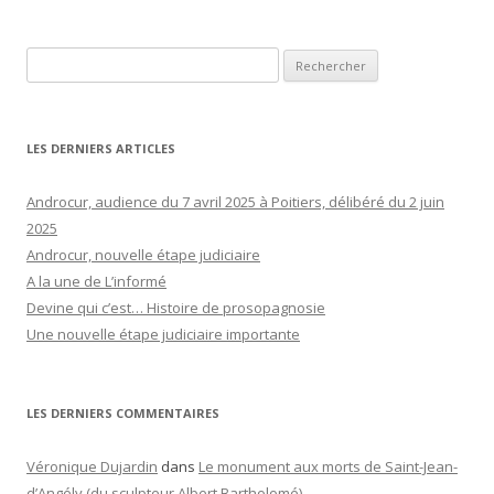
Rechercher :
LES DERNIERS ARTICLES
Androcur, audience du 7 avril 2025 à Poitiers, délibéré du 2 juin
2025
Androcur, nouvelle étape judiciaire
A la une de L’informé
Devine qui c’est… Histoire de prosopagnosie
Une nouvelle étape judiciaire importante
LES DERNIERS COMMENTAIRES
Véronique Dujardin
dans
Le monument aux morts de Saint-Jean-
d’Angély (du sculpteur Albert Bartholomé)