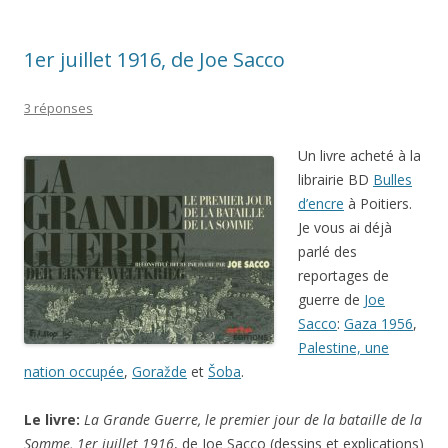
1er juillet 1916, de Joe Sacco
3 réponses
Un livre acheté à la
librairie BD
Bulles
d’encre
à Poitiers.
Je vous ai déjà
parlé des
reportages de
guerre de
Joe
Sacco
:
Gaza 1956
,
Palestine, une
nation occupée
,
Goražde
et
Šoba
.
Le livre:
La Grande Guerre, le premier jour de la bataille de la
Somme, 1er juillet 1916
, de Joe Sacco (dessins et explications)