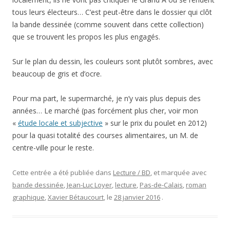
tous leurs électeurs… C’est peut-être dans le dossier qui clôt
la bande dessinée (comme souvent dans cette collection)
que se trouvent les propos les plus engagés.
Sur le plan du dessin, les couleurs sont plutôt sombres, avec
beaucoup de gris et d’ocre.
Pour ma part, le supermarché, je n’y vais plus depuis des
années… Le marché (pas forcément plus cher, voir mon
«
étude locale et subjective
» sur le prix du poulet en 2012)
pour la quasi totalité des courses alimentaires, un M. de
centre-ville pour le reste.
Cette entrée a été publiée dans
Lecture / BD
, et marquée avec
bande dessinée
,
Jean-Luc Loyer
,
lecture
,
Pas-de-Calais
,
roman
graphique
,
Xavier Bétaucourt
, le
28 janvier 2016
.