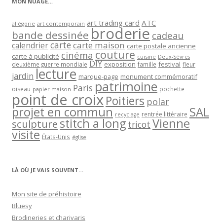
MON NUAGE…
art trading card
ATC
allégorie
art contemporain
broderie
bande dessinée
cadeau
carte
carte maison
calendrier
carte postale ancienne
couture
cinéma
carte à publicité
cuisine
Deux-Sèvres
DIY
exposition
festival
famille
deuxième guerre mondiale
fleur
lecture
jardin
marque-page
monument commémoratif
patrimoine
Paris
oiseau
papier maison
pochette
point de croix
Poitiers
polar
projet en commun
SAL
rentrée littéraire
recyclage
stitch a long
Vienne
sculpture
tricot
visite
États-Unis
église
LÀ OÙ JE VAIS SOUVENT…
Mon site de préhistoire
Bluesy
Brodineries et charivaris