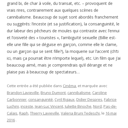
grand bi, de char à voile, du transat, etc. – provoquent de
vrais rires, contrairement aux quelques scènes de
cannibalisme. Beaucoup de sujet sont abordés franchement
ou suggérés: l’inceste (et sa justification), la consanguinité, le
dur labeur des pêcheurs de moules qui contraste avec l’ennui
et l’oisiveté des « touristes », l’ambiguïté sexuelle (Billie est-
elle une fille qui se déguise en garçon, comme elle le clame,
ou un garçon qui se sent fille?), la moquerie sur l’accent (ch’ti
ici, mais ça pourrait être n’importe lequel), etc. Un film que j’ai
beaucoup aimé, mais je comprendrais qu’il dérange et ne
plaise pas à beaucoup de spectateurs…
Cette entrée a été publiée dans
Cinéma
, et marquée avec
Brandon Lavieville
,
Bruno Dumont
,
cannibalisme
,
Caroline
Carbonnier
,
consanguinité
,
Cyril Rigaux
,
Didier Despres
,
Fabrice
Luchini
,
inceste
,
Jean-Luc Vincent
,
Juliette Binoche
,
Nord
,
Pas-de-
Calais
,
Raph
,
Thierry Lavieville
,
Valeria Bruni Tedeschi
, le
16 mai
2016
.