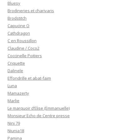
Bluesy
Brodineries et charivaris
Brodstitch
Capucine O
Cathdragon
C en Roussillon
Claudine / Coco2
Coccinelle Poitiers
Criquette
Dalinele
Effondrille et abat-faim
Luna
Mamazerty
Marlie
Le marquoir d’Elise (Emmanuelle)
Monsieur Echo de Centre presse
Nini 79
Niunia18
Pamina