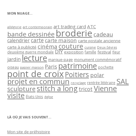
catégorie
MON NUAGE…
art trading card
ATC
allégorie
art contemporain
broderie
bande dessinée
cadeau
carte
carte maison
calendrier
carte postale ancienne
couture
cinéma
carte à publicité
cuisine
Deux-Sèvres
DIY
exposition
festival
famille
deuxième guerre mondiale
fleur
lecture
jardin
marque-page
monument commémoratif
patrimoine
Paris
oiseau
papier maison
pochette
point de croix
Poitiers
polar
projet en commun
SAL
rentrée littéraire
recyclage
stitch a long
Vienne
sculpture
tricot
visite
États-Unis
église
LÀ OÙ JE VAIS SOUVENT…
Mon site de préhistoire