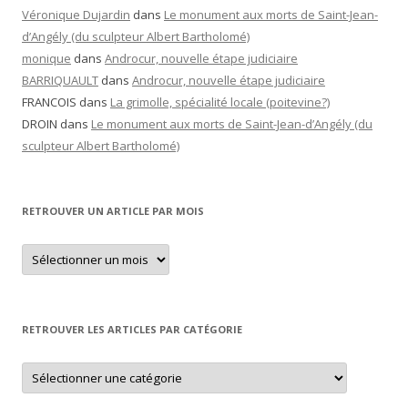
Véronique Dujardin
dans
Le monument aux morts de Saint-Jean-
d’Angély (du sculpteur Albert Bartholomé)
monique
dans
Androcur, nouvelle étape judiciaire
BARRIQUAULT
dans
Androcur, nouvelle étape judiciaire
FRANCOIS
dans
La grimolle, spécialité locale (poitevine?)
DROIN
dans
Le monument aux morts de Saint-Jean-d’Angély (du
sculpteur Albert Bartholomé)
RETROUVER UN ARTICLE PAR MOIS
Retrouver
un
article
par
mois
RETROUVER LES ARTICLES PAR CATÉGORIE
Retrouver
les
articles
par