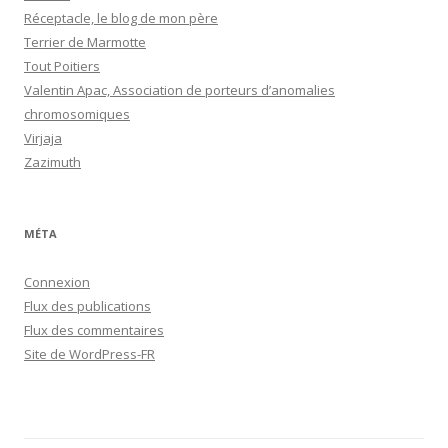
Réceptacle, le blog de mon père
Terrier de Marmotte
Tout Poitiers
Valentin Apac, Association de porteurs d’anomalies
chromosomiques
Virjaja
Zazimuth
MÉTA
Connexion
Flux des publications
Flux des commentaires
Site de WordPress-FR