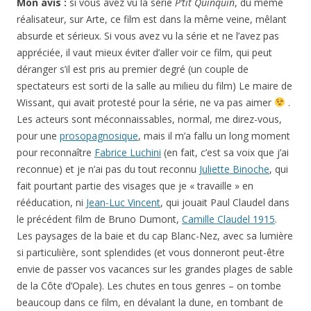
Mon avis :
si vous avez vu la série
P’tit Quinquin
, du même
réalisateur, sur Arte, ce film est dans la même veine, mêlant
absurde et sérieux. Si vous avez vu la série et ne l’avez pas
appréciée, il vaut mieux éviter d’aller voir ce film, qui peut
déranger s’il est pris au premier degré (un couple de
spectateurs est sorti de la salle au milieu du film) Le maire de
Wissant, qui avait protesté pour la série, ne va pas aimer
.
Les acteurs sont méconnaissables, normal, me direz-vous,
pour une
prosopagnosique
, mais il m’a fallu un long moment
pour reconnaître
Fabrice Luchini
(en fait, c’est sa voix que j’ai
reconnue) et je n’ai pas du tout reconnu
Juliette Binoche
, qui
fait pourtant partie des visages que je « travaille » en
rééducation, ni
Jean-Luc Vincent
, qui jouait Paul Claudel dans
le précédent film de Bruno Dumont,
Camille Claudel 1915
.
Les paysages de la baie et du cap Blanc-Nez, avec sa lumière
si particulière, sont splendides (et vous donneront peut-être
envie de passer vos vacances sur les grandes plages de sable
de la Côte d’Opale). Les chutes en tous genres – on tombe
beaucoup dans ce film, en dévalant la dune, en tombant de