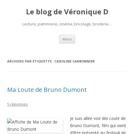
Le blog de Véronique D
Lecture, patrimoine, cinéma, bricolage, broderie…
Aller
Menu
au
contenu
ARCHIVES PAR ÉTIQUETTE :
CAROLINE CARBONNIER
Ma Loute de Bruno Dumont
5 réponses
Je suis allée voir
Ma Loute
de
Bruno Dumont, film qui vient
d’être présenté au festival de