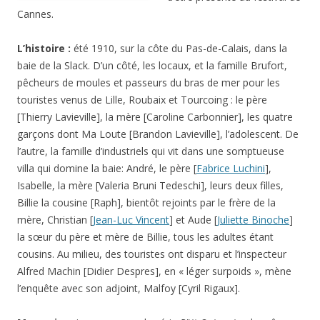
Cannes.
L’histoire :
été 1910, sur la côte du Pas-de-Calais, dans la
baie de la Slack. D’un côté, les locaux, et la famille Brufort,
pêcheurs de moules et passeurs du bras de mer pour les
touristes venus de Lille, Roubaix et Tourcoing : le père
[Thierry Lavieville], la mère [Caroline Carbonnier], les quatre
garçons dont Ma Loute [Brandon Lavieville], l’adolescent. De
l’autre, la famille d’industriels qui vit dans une somptueuse
villa qui domine la baie: André, le père [
Fabrice Luchini
],
Isabelle, la mère [Valeria Bruni Tedeschi], leurs deux filles,
Billie la cousine [Raph], bientôt rejoints par le frère de la
mère, Christian [
Jean-Luc Vincent
] et Aude [
Juliette Binoche
]
la sœur du père et mère de Billie, tous les adultes étant
cousins. Au milieu, des touristes ont disparu et l’inspecteur
Alfred Machin [Didier Despres], en « léger surpoids », mène
l’enquête avec son adjoint, Malfoy [Cyril Rigaux].