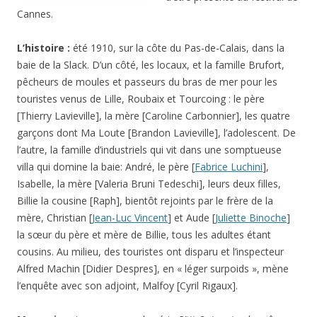
Cannes.
L’histoire :
été 1910, sur la côte du Pas-de-Calais, dans la
baie de la Slack. D’un côté, les locaux, et la famille Brufort,
pêcheurs de moules et passeurs du bras de mer pour les
touristes venus de Lille, Roubaix et Tourcoing : le père
[Thierry Lavieville], la mère [Caroline Carbonnier], les quatre
garçons dont Ma Loute [Brandon Lavieville], l’adolescent. De
l’autre, la famille d’industriels qui vit dans une somptueuse
villa qui domine la baie: André, le père [
Fabrice Luchini
],
Isabelle, la mère [Valeria Bruni Tedeschi], leurs deux filles,
Billie la cousine [Raph], bientôt rejoints par le frère de la
mère, Christian [
Jean-Luc Vincent
] et Aude [
Juliette Binoche
]
la sœur du père et mère de Billie, tous les adultes étant
cousins. Au milieu, des touristes ont disparu et l’inspecteur
Alfred Machin [Didier Despres], en « léger surpoids », mène
l’enquête avec son adjoint, Malfoy [Cyril Rigaux].