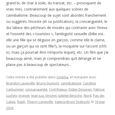
grand bi, de char à voile, du transat, etc. – provoquent de
vrais rires, contrairement aux quelques scènes de
cannibalisme. Beaucoup de sujet sont abordés franchement
ou suggérés: l’inceste (et sa justification), la consanguinité, le
dur labeur des pêcheurs de moules qui contraste avec l’ennui
et l’oisiveté des « touristes », l’ambiguïté sexuelle (Billie est-
elle une fille qui se déguise en garçon, comme elle le clame,
ou un garçon qui se sent fille?), la moquerie sur l’accent (ch’ti
ici, mais ça pourrait être n’importe lequel), etc. Un film que j’ai
beaucoup aimé, mais je comprendrais qu’il dérange et ne
plaise pas à beaucoup de spectateurs…
Cette entrée a été publiée dans
Cinéma
, et marquée avec
Brandon Lavieville
,
Bruno Dumont
,
cannibalisme
,
Caroline
Carbonnier
,
consanguinité
,
Cyril Rigaux
,
Didier Despres
,
Fabrice
Luchini
,
inceste
,
Jean-Luc Vincent
,
Juliette Binoche
,
Nord
,
Pas-de-
Calais
,
Raph
,
Thierry Lavieville
,
Valeria Bruni Tedeschi
, le
16 mai
2016
.