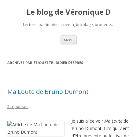
Le blog de Véronique D
Lecture, patrimoine, cinéma, bricolage, broderie…
Aller
Menu
au
contenu
ARCHIVES PAR ÉTIQUETTE :
DIDIER DESPRES
Ma Loute de Bruno Dumont
5 réponses
Je suis allée voir
Ma Loute
de
Bruno Dumont, film qui vient
d’être présenté au festival de