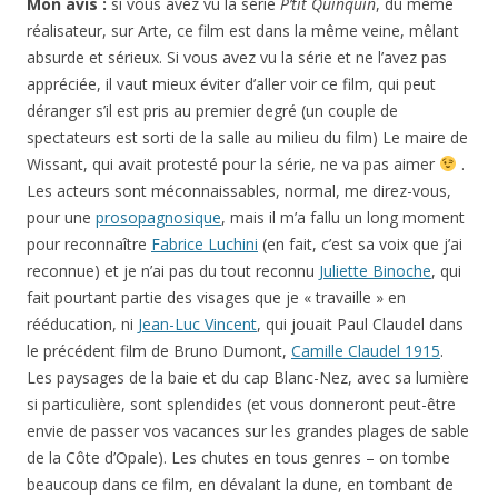
Mon avis :
si vous avez vu la série
P’tit Quinquin
, du même
réalisateur, sur Arte, ce film est dans la même veine, mêlant
absurde et sérieux. Si vous avez vu la série et ne l’avez pas
appréciée, il vaut mieux éviter d’aller voir ce film, qui peut
déranger s’il est pris au premier degré (un couple de
spectateurs est sorti de la salle au milieu du film) Le maire de
Wissant, qui avait protesté pour la série, ne va pas aimer
.
Les acteurs sont méconnaissables, normal, me direz-vous,
pour une
prosopagnosique
, mais il m’a fallu un long moment
pour reconnaître
Fabrice Luchini
(en fait, c’est sa voix que j’ai
reconnue) et je n’ai pas du tout reconnu
Juliette Binoche
, qui
fait pourtant partie des visages que je « travaille » en
rééducation, ni
Jean-Luc Vincent
, qui jouait Paul Claudel dans
le précédent film de Bruno Dumont,
Camille Claudel 1915
.
Les paysages de la baie et du cap Blanc-Nez, avec sa lumière
si particulière, sont splendides (et vous donneront peut-être
envie de passer vos vacances sur les grandes plages de sable
de la Côte d’Opale). Les chutes en tous genres – on tombe
beaucoup dans ce film, en dévalant la dune, en tombant de