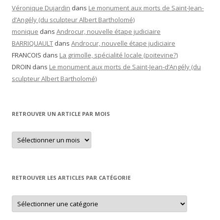
Véronique Dujardin
dans
Le monument aux morts de Saint-Jean-
d’Angély (du sculpteur Albert Bartholomé)
monique
dans
Androcur, nouvelle étape judiciaire
BARRIQUAULT
dans
Androcur, nouvelle étape judiciaire
FRANCOIS
dans
La grimolle, spécialité locale (poitevine?)
DROIN
dans
Le monument aux morts de Saint-Jean-d’Angély (du
sculpteur Albert Bartholomé)
RETROUVER UN ARTICLE PAR MOIS
Retrouver
un
article
par
mois
RETROUVER LES ARTICLES PAR CATÉGORIE
Retrouver
les
articles
par