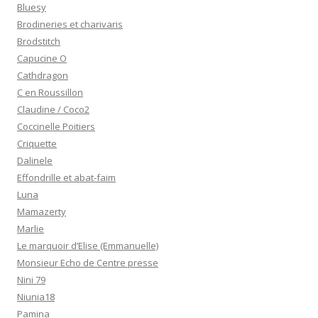
Bluesy
Brodineries et charivaris
Brodstitch
Capucine O
Cathdragon
C en Roussillon
Claudine / Coco2
Coccinelle Poitiers
Criquette
Dalinele
Effondrille et abat-faim
Luna
Mamazerty
Marlie
Le marquoir d’Elise (Emmanuelle)
Monsieur Echo de Centre presse
Nini 79
Niunia18
Pamina