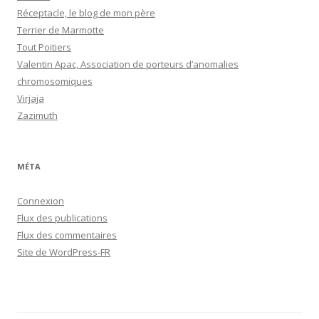
Réceptacle, le blog de mon père
Terrier de Marmotte
Tout Poitiers
Valentin Apac, Association de porteurs d’anomalies
chromosomiques
Virjaja
Zazimuth
MÉTA
Connexion
Flux des publications
Flux des commentaires
Site de WordPress-FR