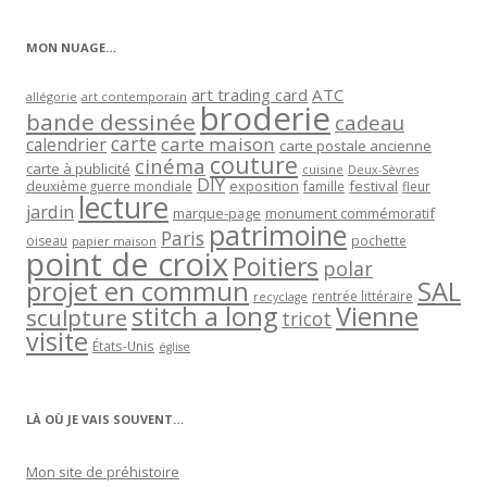
catégorie
MON NUAGE…
art trading card
ATC
allégorie
art contemporain
broderie
bande dessinée
cadeau
carte
carte maison
calendrier
carte postale ancienne
couture
cinéma
carte à publicité
cuisine
Deux-Sèvres
DIY
exposition
festival
famille
deuxième guerre mondiale
fleur
lecture
jardin
marque-page
monument commémoratif
patrimoine
Paris
oiseau
papier maison
pochette
point de croix
Poitiers
polar
projet en commun
SAL
rentrée littéraire
recyclage
stitch a long
Vienne
sculpture
tricot
visite
États-Unis
église
LÀ OÙ JE VAIS SOUVENT…
Mon site de préhistoire