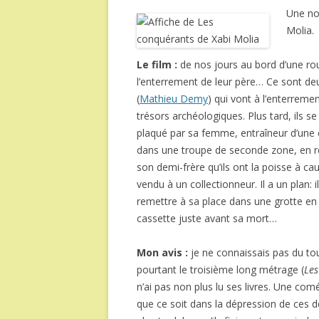
Une no
Molia.
Le film :
de nos jours au bord d’une 
l’enterrement de leur père… Ce sont de
(
Mathieu Demy
) qui vont à l’enterremen
trésors archéologiques. Plus tard, ils 
plaqué par sa femme, entraîneur d’une 
dans une troupe de seconde zone, en r
son demi-frère qu’ils ont la poisse à ca
vendu à un collectionneur. Il a un plan: il
remettre à sa place dans une grotte en 
cassette juste avant sa mort…
Mon avis :
je ne connaissais pas du tout
pourtant le troisième long métrage (
Les
n’ai pas non plus lu ses livres. Une c
que ce soit dans la dépression de ce