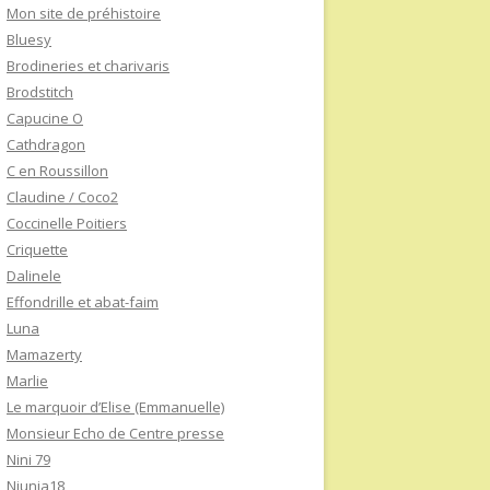
Mon site de préhistoire
Bluesy
Brodineries et charivaris
Brodstitch
Capucine O
Cathdragon
C en Roussillon
Claudine / Coco2
Coccinelle Poitiers
Criquette
Dalinele
Effondrille et abat-faim
Luna
Mamazerty
Marlie
Le marquoir d’Elise (Emmanuelle)
Monsieur Echo de Centre presse
Nini 79
Niunia18