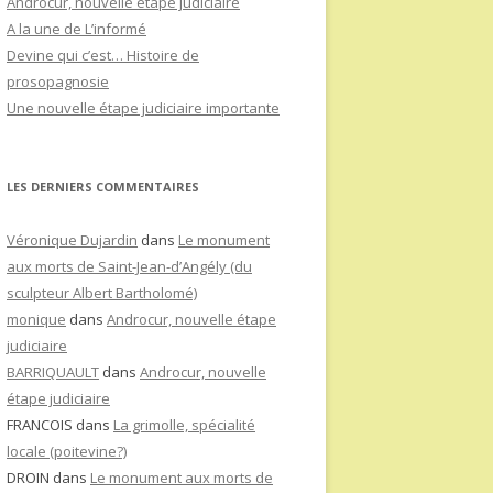
Androcur, nouvelle étape judiciaire
A la une de L’informé
Devine qui c’est… Histoire de
prosopagnosie
Une nouvelle étape judiciaire importante
LES DERNIERS COMMENTAIRES
Véronique Dujardin
dans
Le monument
aux morts de Saint-Jean-d’Angély (du
sculpteur Albert Bartholomé)
monique
dans
Androcur, nouvelle étape
judiciaire
BARRIQUAULT
dans
Androcur, nouvelle
étape judiciaire
FRANCOIS
dans
La grimolle, spécialité
locale (poitevine?)
DROIN
dans
Le monument aux morts de