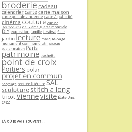
broderie
cadeau
carte
carte maison
calendrier
carte postale ancienne
carte à publicité
couture
cinéma
cuisine
deuxième guerre mondiale
Deux-Sèvres
DIY
exposition
festival
famille
fleur
lecture
jardin
marque-page
monument commémoratif
oiseau
Paris
papier maison
patrimoine
pochette
point de croix
Poitiers
polar
projet en commun
SAL
rentrée littéraire
recyclage
stitch a long
sculpture
Vienne
visite
tricot
États-Unis
église
LÀ OÙ JE VAIS SOUVENT…