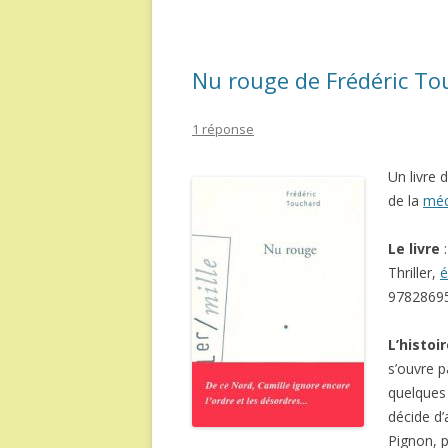
Nu rouge de Frédéric To
1 réponse
Un livre 
de la
méd
Le livre
Thriller,
é
9782869
L’histoi
s’ouvre p
quelques 
décide d’
Pignon, p