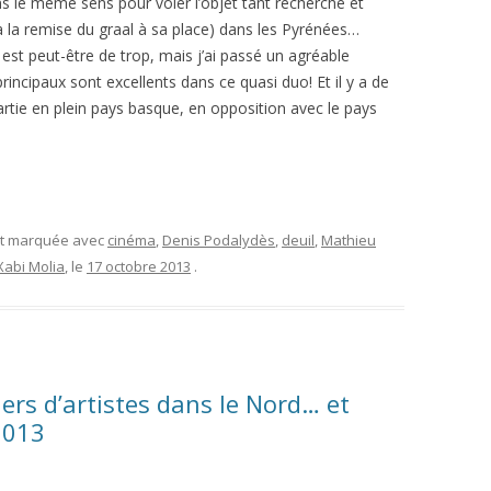
dans le même sens pour voler l’objet tant recherché et
t à la remise du graal à sa place) dans les Pyrénées…
 est peut-être de trop, mais j’ai passé un agréable
ncipaux sont excellents dans ce quasi duo! Et il y a de
rtie en plein pays basque, en opposition avec le pays
et marquée avec
cinéma
,
Denis Podalydès
,
deuil
,
Mathieu
Xabi Molia
, le
17 octobre 2013
.
iers d’artistes dans le Nord… et
2013