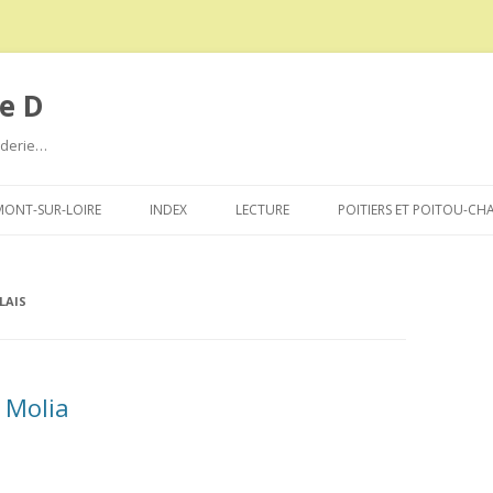
e D
roderie…
Aller
au
ONT-SUR-LOIRE
INDEX
LECTURE
POITIERS ET POITOU-CH
contenu
LAIS
 Molia