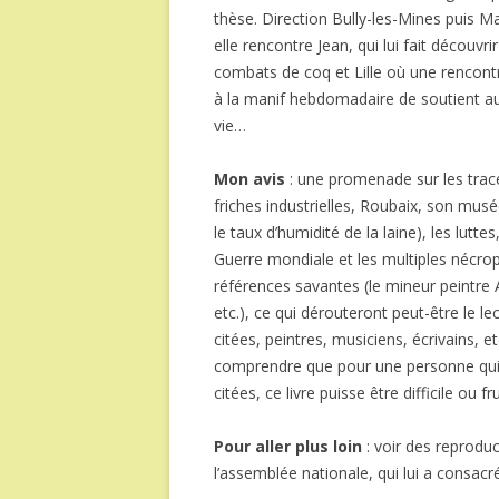
thèse. Direction Bully-les-Mines puis M
elle rencontre Jean, qui lui fait découvr
combats de coq et Lille où une rencontr
à la manif hebdomadaire de soutient aux
vie…
Mon avis
: une promenade sur les trace
friches industrielles, Roubaix, son mus
le taux d’humidité de la laine), les lutte
Guerre mondiale et les multiples nécr
références savantes (le mineur peintre
etc.), ce qui dérouteront peut-être le le
citées, peintres, musiciens, écrivains, 
comprendre que pour une personne qui n’e
citées, ce livre puisse être difficile ou fru
Pour aller plus loin
: voir des reprodu
l’assemblée nationale, qui lui a consac