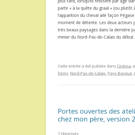
plus tard, lorsqu’ils finissent par agir 
partir « à la quête du graal » (ou plutô
l’apparition du cheval ailé façon Pégase
moment de détente. Les deux acteurs pri
très beaux paysages dans la dernière pa
minier du Nord-Pas-de-Calais du début.
Cette entrée a été publiée dans
Cinéma
, 
Demy
,
Nord-Pas-de-Calais
,
Pays-Basque
,
Portes ouvertes des atel
chez mon père, version 
7 réponses