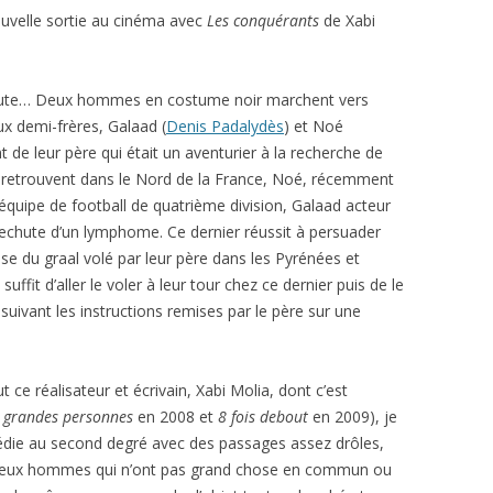
uvelle sortie au cinéma avec
Les conquérants
de Xabi
route… Deux hommes en costume noir marchent vers
ux demi-frères, Galaad (
Denis Padalydès
) et Noé
t de leur père qui était un aventurier à la recherche de
se retrouvent dans le Nord de la France, Noé, récemment
équipe de football de quatrième division, Galaad acteur
echute d’un lymphome. Ce dernier réussit à persuader
use du graal volé par leur père dans les Pyrénées et
 suffit d’aller le voler à leur tour chez ce dernier puis de le
suivant les instructions remises par le père sur une
 ce réalisateur et écrivain, Xabi Molia, dont c’est
 grandes personnes
en 2008 et
8 fois debout
en 2009), je
omédie au second degré avec des passages assez drôles,
s deux hommes qui n’ont pas grand chose en commun ou