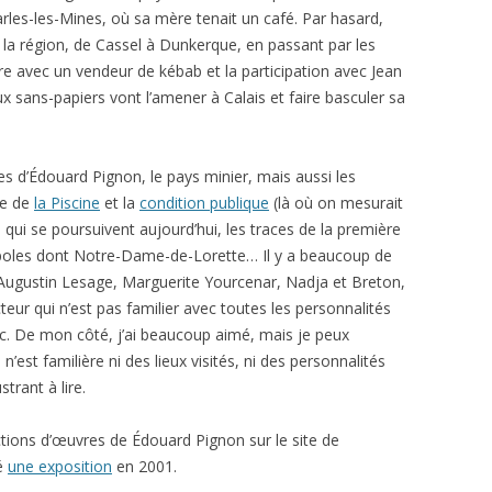
arles-les-Mines, où sa mère tenait un café. Par hasard,
ir la région, de Cassel à Dunkerque, en passant par les
e avec un vendeur de kébab et la participation avec Jean
 sans-papiers vont l’amener à Calais et faire basculer sa
s d’Édouard Pignon, le pays minier, mais aussi les
ée de
la Piscine
et la
condition publique
(là où on mesurait
s, qui se poursuivent aujourd’hui, les traces de la première
opoles dont Notre-Dame-de-Lorette… Il y a beaucoup de
 Augustin Lesage, Marguerite Yourcenar, Nadja et Breton,
cteur qui n’est pas familier avec toutes les personnalités
etc. De mon côté, j’ai beaucoup aimé, mais je peux
st familière ni des lieux visités, ni des personnalités
strant à lire.
ctions d’œuvres de Édouard Pignon sur le site de
ré
une exposition
en 2001.