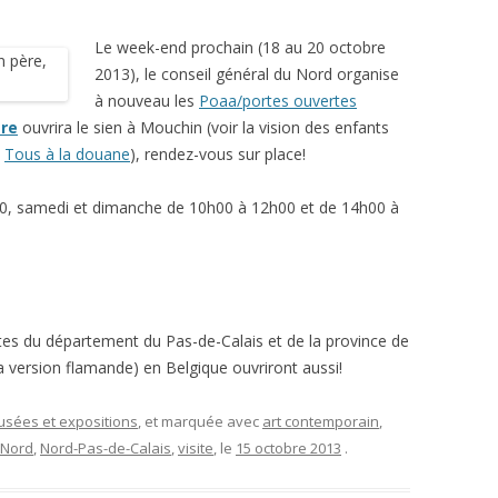
Le week-end prochain (18 au 20 octobre
2013), le conseil général du Nord organise
à nouveau les
Poaa/portes ouvertes
re
ouvrira le sien à Mouchin (voir la vision des enfants
s
Tous à la douane
), rendez-vous sur place!
0, samedi et dimanche de 10h00 à 12h00 et de 14h00 à
stes du département du Pas-de-Calais et de la province de
la version flamande) en Belgique ouvriront aussi!
musées et expositions
, et marquée avec
art contemporain
,
Nord
,
Nord-Pas-de-Calais
,
visite
, le
15 octobre 2013
.