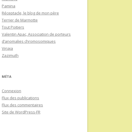
Pamina
Réceptacle, le blog de mon père
Terrier de Marmotte
Tout Poitiers
Valentin Apac, Association de porteurs
d’anomalies chromosomiques
Virjaja
Zazimuth
MÉTA
Connexion
Flux des publications
Flux des commentaires
Site de WordPress-FR