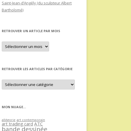
Saint-Jean-d’Angély (du sculpteur Albert
Bartholomé)
RETROUVER UN ARTICLE PAR MOIS
Retrouver
un
article
par
mois
RETROUVER LES ARTICLES PAR CATÉGORIE
Retrouver
les
articles
par
catégorie
MON NUAGE…
allégorie
art contemporain
art trading card
ATC
bande dessinée