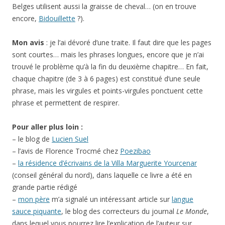
Belges utilisent aussi la graisse de cheval… (on en trouve
encore,
Bidouillette
?).
Mon avis
: je l’ai dévoré d’une traite. Il faut dire que les pages
sont courtes… mais les phrases longues, encore que je n’ai
trouvé le problème qu’à la fin du deuxième chapitre… En fait,
chaque chapitre (de 3 à 6 pages) est constitué d’une seule
phrase, mais les virgules et points-virgules ponctuent cette
phrase et permettent de respirer.
Pour aller plus loin :
– le blog de
Lucien Suel
– l’avis de Florence Trocmé chez
Poezibao
–
la résidence d’écrivains de la Villa Marguerite Yourcenar
(conseil général du nord), dans laquelle ce livre a été en
grande partie rédigé
–
mon père
m’a signalé un intéressant article sur
langue
sauce piquante
, le blog des correcteurs du journal
Le Monde
,
dans lequel vous pourrez lire l’explication de l’auteur sur