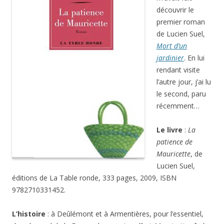
découvrir le
premier roman
de Lucien Suel,
Mort d’un
jardinier
. En lui
rendant visite
l’autre jour, j’ai lu
le second, paru
récemment…
Le livre
:
La
patience de
Mauricette
, de
Lucien Suel,
éditions de La Table ronde, 333 pages, 2009, ISBN
9782710331452.
L’histoire
: à Deûlémont et à Armentières, pour l’essentiel,