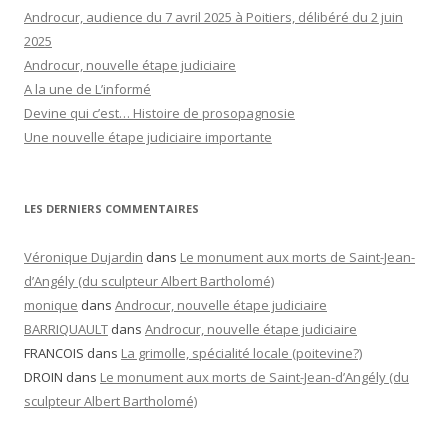
Androcur, audience du 7 avril 2025 à Poitiers, délibéré du 2 juin
2025
Androcur, nouvelle étape judiciaire
A la une de L’informé
Devine qui c’est… Histoire de prosopagnosie
Une nouvelle étape judiciaire importante
LES DERNIERS COMMENTAIRES
Véronique Dujardin
dans
Le monument aux morts de Saint-Jean-
d’Angély (du sculpteur Albert Bartholomé)
monique
dans
Androcur, nouvelle étape judiciaire
BARRIQUAULT
dans
Androcur, nouvelle étape judiciaire
FRANCOIS
dans
La grimolle, spécialité locale (poitevine?)
DROIN
dans
Le monument aux morts de Saint-Jean-d’Angély (du
sculpteur Albert Bartholomé)