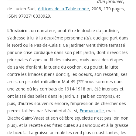
d’un jardinier
,
de Lucien Suel,
éditions de la Table ronde
, 2008, 170 pages,
ISBN 9782710330929.
L’histoire
: un narrateur, peut-être le double du jardinier,
s’adresse à lui à la deuxième personne (
tu
), quelque part dans
le Nord ou le Pas-de-Calais. Ce jardinier vient d’être terrassé
par une crise cardiaque dans son petit jardin, dont il revoit les
principales étapes au fil des saisons, mais aussi des étapes
de sa vie d’enfant, la tuerie du cochon, du poulet, la lutte
contre les limaces (tiens donc !), les odeurs, son ressenti, ses
amis, un pistolet mitrailleur Mat 49 (??? nous sommes dans
une zone où les combats de 1914-1918 ont été intenses et
ont laissé des balles dans le jardin, si j’ai bien compris), et
puis, d’autres souvenirs encore, l’impression de chercher des
pierres taillées par Néandertal (si, si,
Emmanuelle
, mais
Biache-Saint-Vaast et son célèbre squelette n’est pas loin non
plus), et la recette des frites cuites au saindoux et à la graisse
de bœuf… La graisse animale les rend plus croustillantes, les