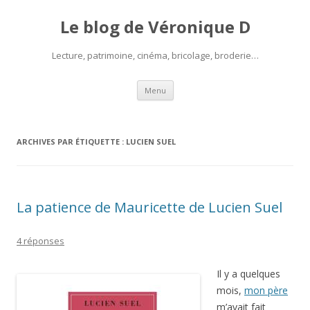
Le blog de Véronique D
Lecture, patrimoine, cinéma, bricolage, broderie…
Aller
Menu
au
contenu
ARCHIVES PAR ÉTIQUETTE :
LUCIEN SUEL
La patience de Mauricette de Lucien Suel
4 réponses
Il y a quelques
mois,
mon père
m’avait fait