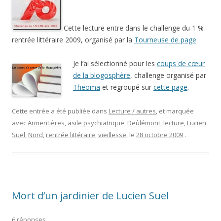
Cette lecture entre dans le challenge du 1 %
rentrée littéraire 2009, organisé par la
Tourneuse de page
.
Je l’ai sélectionné pour les
coups de cœur
de la blogosphère
, challenge organisé par
Theoma
et regroupé sur
cette page
.
Cette entrée a été publiée dans
Lecture / autres
, et marquée
avec
Armentières
,
asile psychiatrique
,
Deûlémont
,
lecture
,
Lucien
Suel
,
Nord
,
rentrée littéraire
,
vieillesse
, le
28 octobre 2009
.
Mort d’un jardinier de Lucien Suel
6 réponses