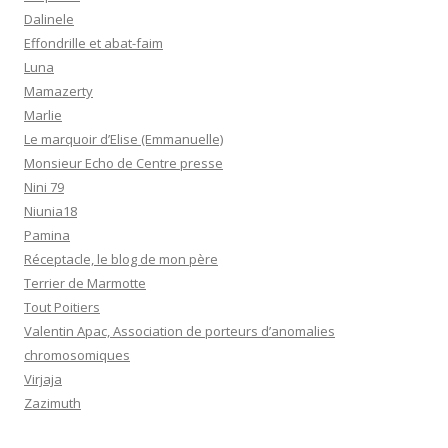
Dalinele
Effondrille et abat-faim
Luna
Mamazerty
Marlie
Le marquoir d’Elise (Emmanuelle)
Monsieur Echo de Centre presse
Nini 79
Niunia18
Pamina
Réceptacle, le blog de mon père
Terrier de Marmotte
Tout Poitiers
Valentin Apac, Association de porteurs d’anomalies
chromosomiques
Virjaja
Zazimuth