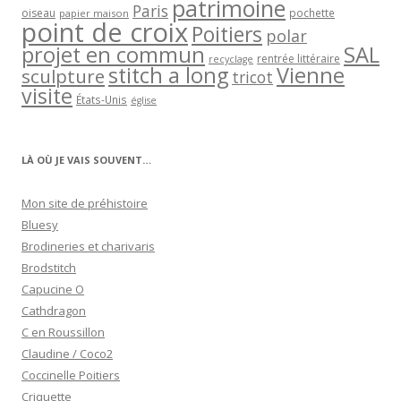
patrimoine
Paris
oiseau
papier maison
pochette
point de croix
Poitiers
polar
projet en commun
SAL
rentrée littéraire
recyclage
stitch a long
Vienne
sculpture
tricot
visite
États-Unis
église
LÀ OÙ JE VAIS SOUVENT…
Mon site de préhistoire
Bluesy
Brodineries et charivaris
Brodstitch
Capucine O
Cathdragon
C en Roussillon
Claudine / Coco2
Coccinelle Poitiers
Criquette