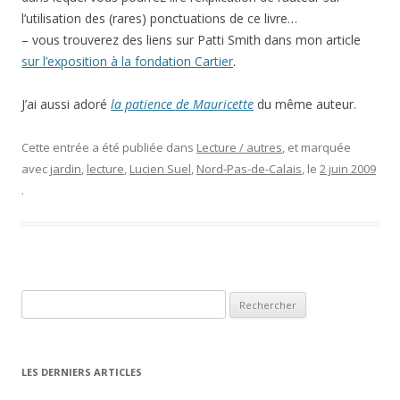
l’utilisation des (rares) ponctuations de ce livre…
– vous trouverez des liens sur Patti Smith dans mon article
sur l’exposition à la fondation Cartier
.
J’ai aussi adoré
la patience de Mauricette
du même auteur.
Cette entrée a été publiée dans
Lecture / autres
, et marquée
avec
jardin
,
lecture
,
Lucien Suel
,
Nord-Pas-de-Calais
, le
2 juin 2009
.
Rechercher :
LES DERNIERS ARTICLES