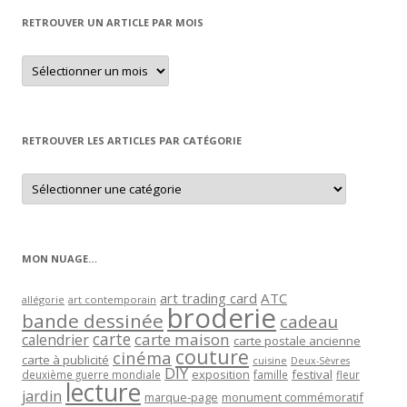
RETROUVER UN ARTICLE PAR MOIS
Retrouver
un
article
par
mois
RETROUVER LES ARTICLES PAR CATÉGORIE
Retrouver
les
articles
par
catégorie
MON NUAGE…
art trading card
ATC
allégorie
art contemporain
broderie
bande dessinée
cadeau
carte
carte maison
calendrier
carte postale ancienne
couture
cinéma
carte à publicité
cuisine
Deux-Sèvres
DIY
exposition
festival
famille
deuxième guerre mondiale
fleur
lecture
jardin
marque-page
monument commémoratif