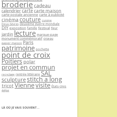
broderie
cadeau
carte
carte maison
calendrier
carte postale ancienne
carte à publicité
couture
cinéma
cuisine
deuxième guerre mondiale
Deux-Sèvres
DIY
exposition
festival
famille
fleur
lecture
jardin
marque-page
monument commémoratif
oiseau
Paris
papier maison
patrimoine
pochette
point de croix
Poitiers
polar
projet en commun
SAL
rentrée littéraire
recyclage
stitch a long
sculpture
Vienne
visite
tricot
États-Unis
église
LÀ OÙ JE VAIS SOUVENT…