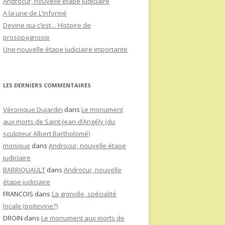
Androcur, nouvelle étape judiciaire
A la une de L’informé
Devine qui c’est… Histoire de
prosopagnosie
Une nouvelle étape judiciaire importante
LES DERNIERS COMMENTAIRES
Véronique Dujardin
dans
Le monument
aux morts de Saint-Jean-d’Angély (du
sculpteur Albert Bartholomé)
monique
dans
Androcur, nouvelle étape
judiciaire
BARRIQUAULT
dans
Androcur, nouvelle
étape judiciaire
FRANCOIS
dans
La grimolle, spécialité
locale (poitevine?)
DROIN
dans
Le monument aux morts de