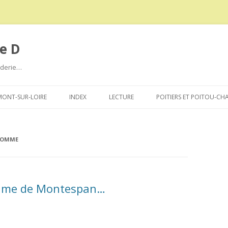
e D
roderie…
Aller
au
ONT-SUR-LOIRE
INDEX
LECTURE
POITIERS ET POITOU-CH
contenu
 SOMME
ame de Montespan…