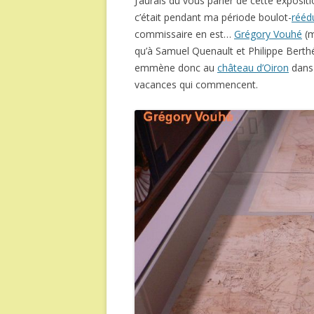
J’aurais dû vous parler de cette exposit
c’était pendant ma période boulot-
rééd
commissaire en est…
Grégory Vouhé
(m
qu’à Samuel Quenault et Philippe Bert
emmène donc au
château d’Oiron
dans 
vacances qui commencent.