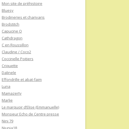
Mon site de préhistoire
Bluesy
Brodineries et charivaris
Brodstitch
Capucine O
Cathdragon
C en Roussillon
Claudine / Coco2
Coccinelle Poitiers
Criquette
Dalinele
Effondrille et abat-faim
Luna
Mamazerty
Marlie
Le marquoir d’Elise (Emmanuelle)
Monsieur Echo de Centre presse
Nini 79
Niunia18