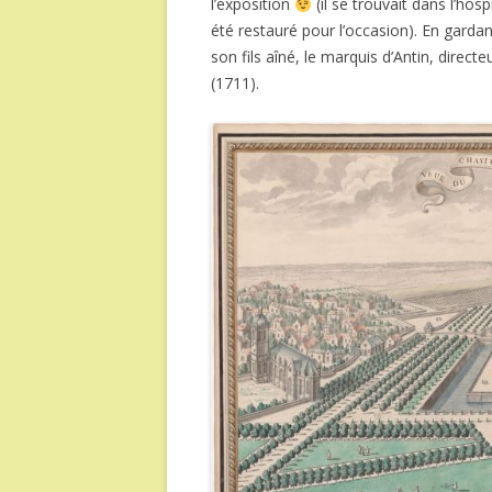
l’exposition
(il se trouvait dans l’ho
été restauré pour l’occasion). En gardant 
son fils aîné, le marquis d’Antin, direct
(1711).