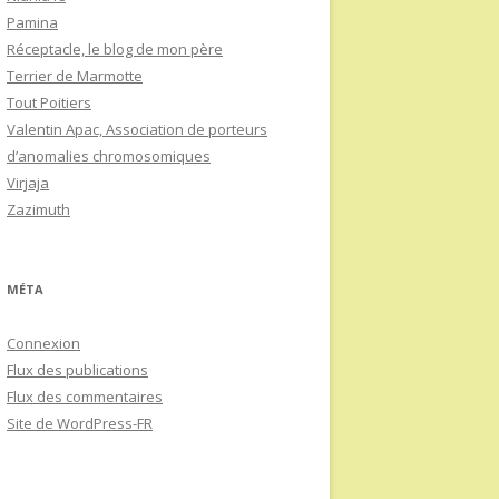
Pamina
Réceptacle, le blog de mon père
Terrier de Marmotte
Tout Poitiers
Valentin Apac, Association de porteurs
d’anomalies chromosomiques
Virjaja
Zazimuth
MÉTA
Connexion
Flux des publications
Flux des commentaires
Site de WordPress-FR