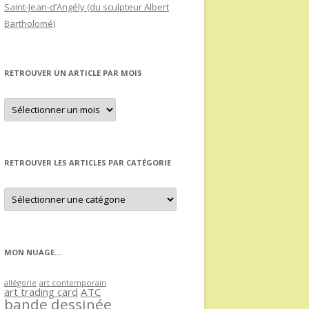
Saint-Jean-d’Angély (du sculpteur Albert
Bartholomé)
RETROUVER UN ARTICLE PAR MOIS
Retrouver
un
article
par
mois
RETROUVER LES ARTICLES PAR CATÉGORIE
Retrouver
les
articles
par
catégorie
MON NUAGE…
allégorie
art contemporain
art trading card
ATC
bande dessinée