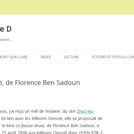
e D
roderie…
Aller
au
ONT-SUR-LOIRE
INDEX
LECTURE
POITIERS ET POITOU-CH
contenu
ve, de Florence Ben Sadoun
mois, j’ai reçu un mél de Violaine, du site
Chez-les-
. En lien avec les éditions Denoël, elle se proposait de
 le livre
La fausse veuve
, de Florence Ben Sadoun, à
le 25 août 2008 aux éditions Denoël donc (ISBN 978-2-