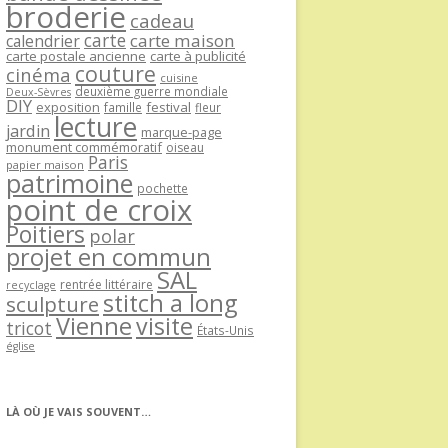
broderie
cadeau
carte
carte maison
calendrier
carte postale ancienne
carte à publicité
couture
cinéma
cuisine
deuxième guerre mondiale
Deux-Sèvres
DIY
exposition
festival
famille
fleur
lecture
jardin
marque-page
monument commémoratif
oiseau
Paris
papier maison
patrimoine
pochette
point de croix
Poitiers
polar
projet en commun
SAL
rentrée littéraire
recyclage
stitch a long
sculpture
Vienne
visite
tricot
États-Unis
église
LÀ OÙ JE VAIS SOUVENT…