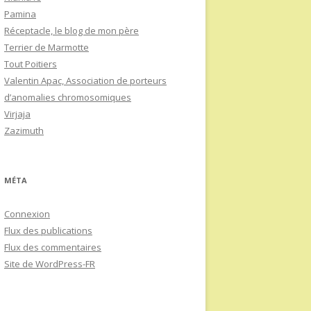
Pamina
Réceptacle, le blog de mon père
Terrier de Marmotte
Tout Poitiers
Valentin Apac, Association de porteurs
d’anomalies chromosomiques
Virjaja
Zazimuth
MÉTA
Connexion
Flux des publications
Flux des commentaires
Site de WordPress-FR