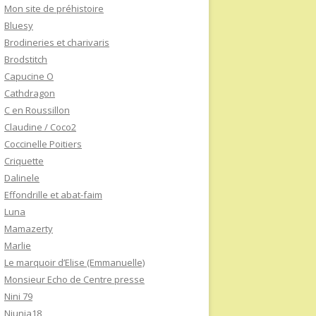
Mon site de préhistoire
Bluesy
Brodineries et charivaris
Brodstitch
Capucine O
Cathdragon
C en Roussillon
Claudine / Coco2
Coccinelle Poitiers
Criquette
Dalinele
Effondrille et abat-faim
Luna
Mamazerty
Marlie
Le marquoir d’Elise (Emmanuelle)
Monsieur Echo de Centre presse
Nini 79
Niunia18