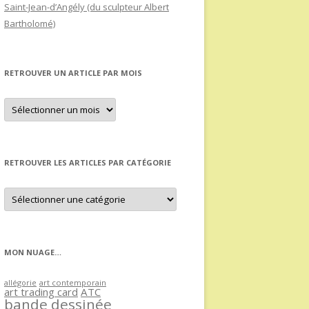
Saint-Jean-d’Angély (du sculpteur Albert
Bartholomé)
RETROUVER UN ARTICLE PAR MOIS
Retrouver
un
article
par
mois
RETROUVER LES ARTICLES PAR CATÉGORIE
Retrouver
les
articles
par
catégorie
MON NUAGE…
allégorie
art contemporain
art trading card
ATC
bande dessinée