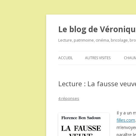
Le blog de Véroniqu
Lecture, patrimoine, cinéma, bricolage, b
ACCUEIL
AUTRES VISITES
CHAUM
Lecture : La fausse veu
4 réponses
Il y a un 
filles.com
m’envoyer
paraître 