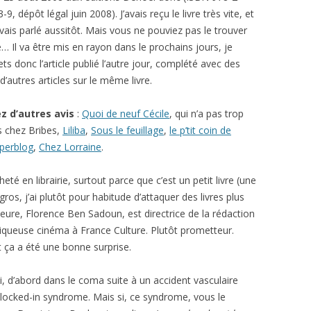
9, dépôt légal juin 2008). J’avais reçu le livre très vite, et
vais parlé aussitôt. Mais vous ne pouviez pas le trouver
ie… Il va être mis en rayon dans le prochains jours, je
s donc l’article publié l’autre jour, complété avec des
 d’autres articles sur le même livre.
z d’autres avis
:
Quoi de neuf Cécile
, qui n’a pas trop
is chez Bribes,
Liliba
,
Sous le feuillage
,
le p’tit coin de
perblog
,
Chez Lorraine
.
eté en librairie, surtout parce que c’est un petit livre (une
os, j’ai plutôt pour habitude d’attaquer des livres plus
uteure, Florence Ben Sadoun, est directrice de la rédaction
iqueuse cinéma à France Culture. Plutôt prometteur.
 et ça a été une bonne surprise.
mi, d’abord dans le coma suite à un accident vasculaire
 locked-in syndrome. Mais si, ce syndrome, vous le