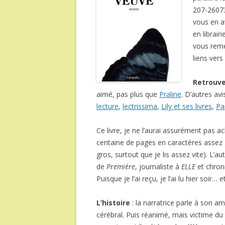
207-26073-
vous en a
en librair
vous remet
liens vers
Retrouve
aimé, pas plus que
Praline
. D’autres av
lecture
,
lectrissima
,
Lily et ses livres
,
Pa
Ce livre, je ne l’aurai assurément pas ach
centaine de pages en caractères assez gr
gros, surtout que je lis assez vite). L’a
de
Première
, journaliste à
ELLE
et chron
Puisque je l’ai reçu, je l’ai lu hier soir…
L’histoire
: la narratrice parle à son a
cérébral. Puis réanimé, mais victime du