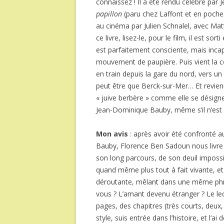
connaissez ! Il a été rendu célèbre par
papillon
(paru chez Laffont et en poche 
au cinéma par Julien Schnalel, avec Matt
ce livre, lisez-le, pour le film, il est 
est parfaitement consciente, mais inca
mouvement de paupière. Puis vient la co
en train depuis la gare du nord, vers 
peut être que Berck-sur-Mer… Et revienn
« juive berbère » comme elle se désign
Jean-Dominique Bauby, même s’il n’es
Mon avis
: après avoir été confronté au 
Bauby, Florence Ben Sadoun nous livre l
son long parcours, de son deuil imposs
quand même plus tout à fait vivante, et
déroutante, mêlant dans une même phra
vous ? L’amant devenu étranger ? Le lect
pages, des chapitres (très courts, deux
style, suis entrée dans l’histoire, et l’