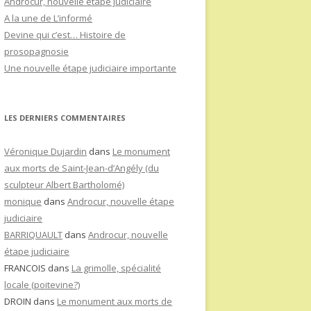
Androcur, nouvelle étape judiciaire
A la une de L’informé
Devine qui c’est… Histoire de
prosopagnosie
Une nouvelle étape judiciaire importante
LES DERNIERS COMMENTAIRES
Véronique Dujardin
dans
Le monument
aux morts de Saint-Jean-d’Angély (du
sculpteur Albert Bartholomé)
monique
dans
Androcur, nouvelle étape
judiciaire
BARRIQUAULT
dans
Androcur, nouvelle
étape judiciaire
FRANCOIS
dans
La grimolle, spécialité
locale (poitevine?)
DROIN
dans
Le monument aux morts de