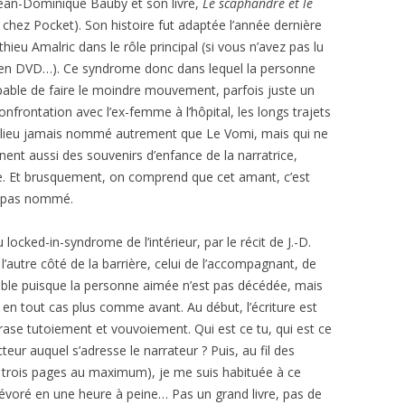
 Jean-Dominique Bauby et son livre,
Le scaphandre et le
chez Pocket). Son histoire fut adaptée l’année dernière
hieu Amalric dans le rôle principal (si vous n’avez pas lu
sorti en DVD…). Ce syndrome donc dans lequel la personne
pable de faire le moindre mouvement, parfois juste un
nfrontation avec l’ex-femme à l’hôpital, les longs trajets
un lieu jamais nommé autrement que Le Vomi, mais qui ne
ent aussi des souvenirs d’enfance de la narratrice,
e. Et brusquement, on comprend que cet amant, c’est
t pas nommé.
locked-in-syndrome de l’intérieur, par le récit de J.-D.
’autre côté de la barrière, celui de l’accompagnant, de
ible puisque la personne aimée n’est pas décédée, mais
 en tout cas plus comme avant. Au début, l’écriture est
se tutoiement et vouvoiement. Qui est ce tu, qui est ce
eur auquel s’adresse le narrateur ? Puis, au fil des
, trois pages au maximum), je me suis habituée à ce
ai dévoré en une heure à peine… Pas un grand livre, pas de