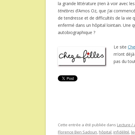
la grande littérature (rien à voir avec 
ténèbres
d’Amos Oz, que j’ai commencé à 
de tendresse et de difficultés de la vie
enfermé dans un hôpital lointain. Une 
autobiographique ?
Le site
Che
m’ont déjà 
pas du tout
Cette entrée a été publiée dans
Lecture / 
Florence Ben Sadoun
,
hôpital
,
infidélité
,
le