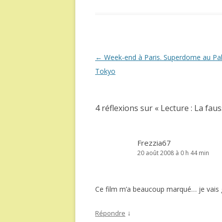
Navigation
←
Week-end à Paris. Superdome au Pal
des
Tokyo
articles
4 réflexions sur «
Lecture : La fau
Frezzia67
20 août 2008 à 0 h 44 min
Ce film m’a beaucoup marqué… je vais gu
↓
Répondre