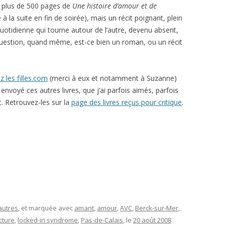
les plus de 500 pages de
Une histoire d’amour et de
la suite en fin de soirée), mais un récit poignant, plein
 quotidienne qui tourne autour de l’autre, devenu absent,
question, quand même, est-ce bien un roman, ou un récit
z les filles.com
(merci à eux et notamment à Suzanne)
envoyé ces autres livres, que j’ai parfois aimés, parfois
. Retrouvez-les sur la
page des livres reçus pour critique
.
autres
, et marquée avec
amant
,
amour
,
AVC
,
Berck-sur-Mer
,
cture
,
locked-in syndrome
,
Pas-de-Calais
, le
20 août 2008
.