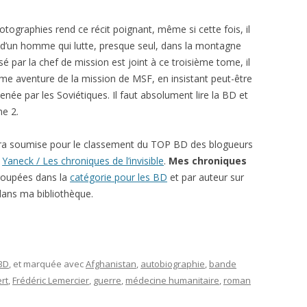
otographies rend ce récit poignant, même si cette fois, il
s d’un homme qui lutte, presque seul, dans la montagne
é par la chef de mission est joint à ce troisième tome, il
ême aventure de la mission de MSF, en insistant peut-être
 menée par les Soviétiques. Il faut absolument lire la BD et
me 2.
ra soumise pour le classement du TOP BD des blogueurs
r
Yaneck / Les chroniques de l’invisible
.
Mes chroniques
roupées dans la
catégorie pour les BD
et par auteur sur
ans ma bibliothèque.
 BD
, et marquée avec
Afghanistan
,
autobiographie
,
bande
rt
,
Frédéric Lemercier
,
guerre
,
médecine humanitaire
,
roman