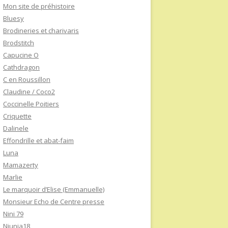
Mon site de préhistoire
Bluesy
Brodineries et charivaris
Brodstitch
Capucine O
Cathdragon
C en Roussillon
Claudine / Coco2
Coccinelle Poitiers
Criquette
Dalinele
Effondrille et abat-faim
Luna
Mamazerty
Marlie
Le marquoir d’Elise (Emmanuelle)
Monsieur Echo de Centre presse
Nini 79
Niunia18