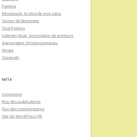
Pamina
Réceptacle, le blog de mon père
Terrier de Marmotte
Tout Poitiers
Valentin Apac, Association de porteurs
d’anomalies chromosomiques
Virjaja
Zazimuth
MÉTA
Connexion
Flux des publications
Flux des commentaires
Site de WordPress-FR