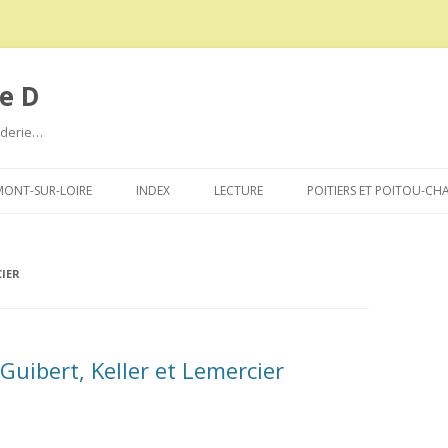
e D
roderie…
Aller
au
ONT-SUR-LOIRE
INDEX
LECTURE
POITIERS ET POITOU-CH
contenu
CIER
Guibert, Keller et Lemercier