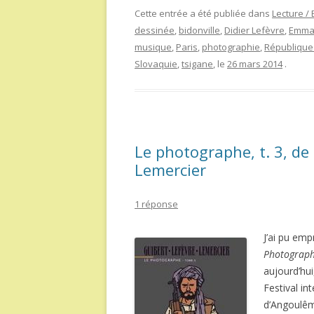
Cette entrée a été publiée dans
Lecture /
dessinée
,
bidonville
,
Didier Lefèvre
,
Emman
musique
,
Paris
,
photographie
,
République
Slovaquie
,
tsigane
, le
26 mars 2014
.
Le photographe, t. 3, de 
Lemercier
1 réponse
J’ai pu emp
Photograp
aujourd’hui
Festival in
d’Angoulêm