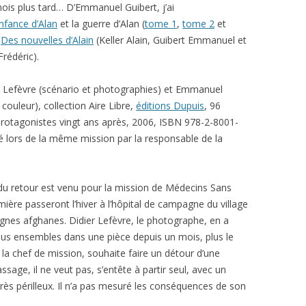
ois plus tard… D’Emmanuel Guibert, j’ai
nfance d’Alan
et la guerre d’Alan (
tome 1
,
tome 2
et
t
Des nouvelles d’Alain
(Keller Alain, Guibert Emmanuel et
rédéric).
er Lefèvre (scénario et photographies) et Emmanuel
couleur), collection Aire Libre,
éditions Dupuis
, 96
rotagonistes vingt ans après, 2006, ISBN 978-2-8001-
é lors de la même mission par la responsable de la
du retour est venu pour la mission de Médecins Sans
mière passeront l’hiver à l’hôpital de campagne du village
nes afghanes. Didier Lefèvre, le photographe, en a
 tous ensembles dans une pièce depuis un mois, plus le
t, la chef de mission, souhaite faire un détour d’une
ssage, il ne veut pas, s’entête à partir seul, avec un
 très périlleux. Il n’a pas mesuré les conséquences de son