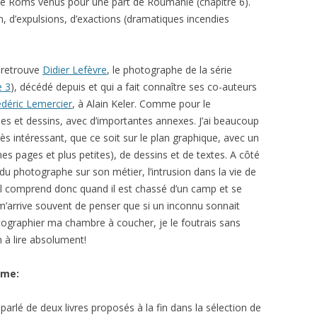
de Roms venus pour une part de Roumanie (chapitre 6).
n, d’expulsions, d’exactions (dramatiques incendies
 retrouve
Didier Lefèvre
, le photographe de la série
 3
), décédé depuis et qui a fait connaître ses co-auteurs
édéric Lemercier
, à Alain Keler. Comme pour le
s et dessins, avec d’importantes annexes. J’ai beaucoup
s intéressant, que ce soit sur le plan graphique, avec un
s pages et plus petites), de dessins et de textes. A côté
n du photographe sur son métier, l’intrusion dans la vie de
il comprend donc quand il est chassé d’un camp et se
l m’arrive souvent de penser que si un inconnu sonnait
ographier ma chambre à coucher, je le foutrais sans
m à lire absolument!
ème:
 parlé de deux livres proposés à la fin dans la sélection de