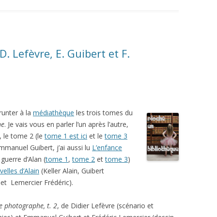
D. Lefèvre, E. Guibert et F.
runter à la
médiathèque
les trois tomes du
he
. Je vais vous en parler l’un après l’autre,
, le tome 2 (le
tome 1 est ici
et le
tome 3
Emmanuel Guibert, j’ai aussi lu
L’enfance
 guerre d’Alan (
tome 1
,
tome 2
et
tome 3
)
elles d’Alain
(Keller Alain, Guibert
t Lemercier Frédéric).
e photographe, t. 2
, de Didier Lefèvre (scénario et