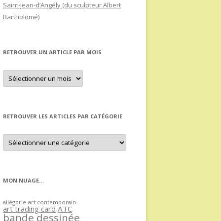
Saint-Jean-d’Angély (du sculpteur Albert
Bartholomé)
RETROUVER UN ARTICLE PAR MOIS
Retrouver
un
article
par
mois
RETROUVER LES ARTICLES PAR CATÉGORIE
Retrouver
les
articles
par
catégorie
MON NUAGE…
allégorie
art contemporain
art trading card
ATC
bande dessinée