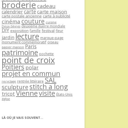
broderie
cadeau
carte
carte maison
calendrier
carte postale ancienne
carte à publicité
couture
cinéma
cuisine
deuxième guerre mondiale
Deux-Sèvres
DIY
exposition
festival
famille
fleur
lecture
jardin
marque-page
monument commémoratif
oiseau
Paris
papier maison
patrimoine
pochette
point de croix
Poitiers
polar
projet en commun
SAL
rentrée littéraire
recyclage
stitch a long
sculpture
Vienne
visite
tricot
États-Unis
église
LÀ OÙ JE VAIS SOUVENT…