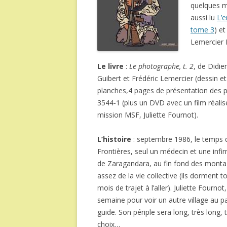
quelques m
aussi lu
L’e
tome 3
) e
Lemercier F
Le livre
:
Le photographe, t. 2
, de Didi
Guibert et Frédéric Lemercier (dessin et 
planches,4 pages de présentation des p
3544-1 (plus un DVD avec un film réalis
mission MSF, Juliette Fournot).
L’histoire
: septembre 1986, le temps 
Frontières, seul un médecin et une infir
de Zaragandara, au fin fond des montag
assez de la vie collective (ils dorment
mois de trajet à l’aller). Juliette Fourno
semaine pour voir un autre village au pa
guide. Son périple sera long, très long,
choix…