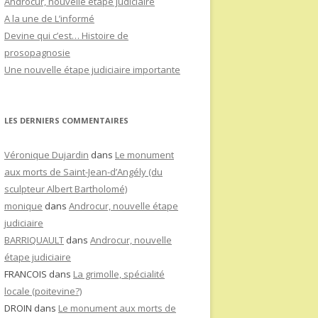
Androcur, nouvelle étape judiciaire
A la une de L’informé
Devine qui c’est… Histoire de
prosopagnosie
Une nouvelle étape judiciaire importante
LES DERNIERS COMMENTAIRES
Véronique Dujardin
dans
Le monument
aux morts de Saint-Jean-d’Angély (du
sculpteur Albert Bartholomé)
monique
dans
Androcur, nouvelle étape
judiciaire
BARRIQUAULT
dans
Androcur, nouvelle
étape judiciaire
FRANCOIS
dans
La grimolle, spécialité
locale (poitevine?)
DROIN
dans
Le monument aux morts de