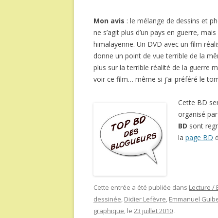
Mon avis
: le mélange de dessins et ph
ne s’agit plus d’un pays en guerre, mai
himalayenne. Un DVD avec un film réalis
donne un point de vue terrible de la m
plus sur la terrible réalité de la guerre
voir ce film… même si j’ai préféré le to
Cette BD se
organisé pa
BD
sont reg
la
page BD
d
Cette entrée a été publiée dans
Lecture /
dessinée
,
Didier Lefèvre
,
Emmanuel Guibe
graphique
, le
23 juillet 2010
.