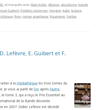
 BD
, et marquée avec
Alain Keler
,
Albanie
,
alcoolisme
,
bande
uel Guibert
,
Frédéric Lemercier
,
Hongrie
,
Italie
,
lecture
,
 tchèque
,
Rom
,
roman graphique
,
Roumanie
,
Serbie
,
D. Lefèvre, E. Guibert et F.
runter à la
médiathèque
les trois tomes du
he
. Je vous ai parlé de
l’un
après
l’autre
,
, le tome 3, qui a reçu le Prix Essentiel au
ternational de la Bande dessinée
e en 2007. Didier Lefèvre est décédé