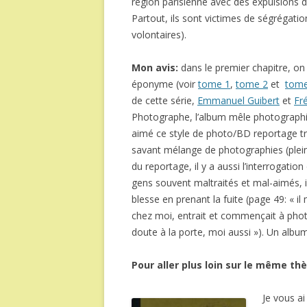
région parisienne avec des expulsions 
Partout, ils sont victimes de ségrégatio
volontaires).
Mon avis:
dans le premier chapitre, on
éponyme (voir
tome 1
,
tome 2
et
tome
de cette série,
Emmanuel Guibert
et
Fr
Photographe, l’album mêle photographie
aimé ce style de photo/BD reportage trè
savant mélange de photographies (pleine
du reportage, il y a aussi l’interrogatio
gens souvent maltraités et mal-aimés, 
blesse en prenant la fuite (page 49: « i
chez moi, entrait et commençait à phot
doute à la porte, moi aussi »). Un albu
Pour aller plus loin sur le même th
Je vous ai