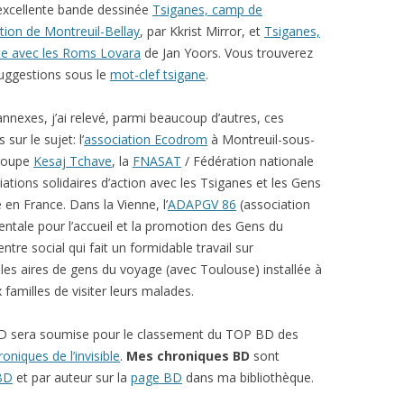
l’excellente bande dessinée
Tsiganes, camp de
tion de Montreuil-Bellay
, par Kkrist Mirror, et
Tsiganes,
ute avec les Roms Lovara
de Jan Yoors. Vous trouverez
suggestions sous le
mot-clef tsigane
.
nnexes, j’ai relevé, parmi beaucoup d’autres, ces
sur le sujet: l’
association Ecodrom
à Montreuil-sous-
groupe
Kesaj Tchave
, la
FNASAT
/ Fédération nationale
ations solidaires d’action avec les Tsiganes et les Gens
en France. Dans la Vienne, l’
ADAPGV 86
(association
ntale pour l’accueil et la promotion des Gens du
ntre social qui fait un formidable travail sur
eules aires de gens du voyage (avec Toulouse) installée à
familles de visiter leurs malades.
D sera soumise pour le classement du TOP BD des
oniques de l’invisible
.
Mes chroniques BD
sont
 BD
et par auteur sur la
page BD
dans ma bibliothèque.