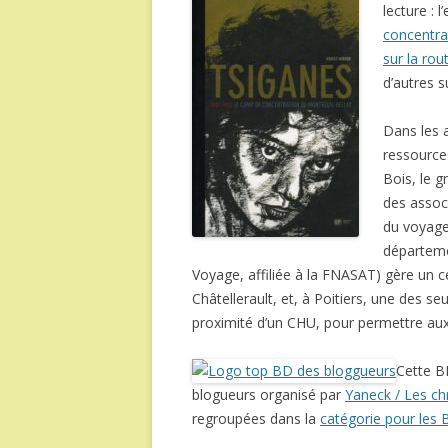
lecture : 
concentra
sur la ro
d’autres 
Dans les a
ressources 
Bois, le 
des associ
du voyage 
départeme
Voyage, affiliée à la FNASAT) gère un ce
Châtellerault, et, à Poitiers, une des s
proximité d’un CHU, pour permettre aux 
Cette B
blogueurs organisé par
Yaneck / Les chr
regroupées dans la
catégorie pour les