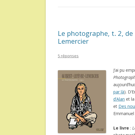
Le photographe, t. 2, de 
Lemercier
5 réponses
J’ai pu emp
Photograp
aujourd’hui
par là
). D’
d’Alan
et la
et
Des nouv
Emmanuel e
Le livre
:
L