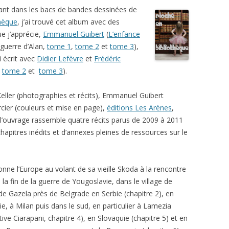
ant dans les bacs de bandes dessinées de
hèque
, j’ai trouvé cet album avec des
e j’apprécie,
Emmanuel Guibert
(
L’enfance
 guerre d’Alan,
tome 1
,
tome 2
et
tome 3
),
i écrit avec
Didier Lefèvre
et
Frédéric
,
tome 2
et
tome 3
).
eller (photographies et récits), Emmanuel Guibert
rcier (couleurs et mise en page),
éditions Les Arènes
,
’ouvrage rassemble quatre récits parus de 2009 à 2011
apitres inédits et d’annexes pleines de ressources sur le
lonne l’Europe au volant de sa vieille Skoda à la rencontre
 fin de la guerre de Yougoslavie, dans le village de
e de Gazela près de Belgrade en Serbie (chapitre 2), en
ie, à Milan puis dans le sud, en particulier à Lamezia
ve Ciarapani, chapitre 4), en Slovaquie (chapitre 5) et en