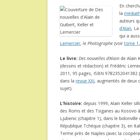
En cherch
la
médiat
auteurs qu
d’Alan
, La
qui a auss
Lemercier
,
le Photographe
(voir
tome 1
Le livre:
Des nouvelles d’Alain
de Alain K
(dessins et rédaction) et Frédéric Leme
2011, 95 pages, ISBN 9782352041382 (l
dans la
revue XXI
, augmentés de deux ch
sujet).
L’histoire:
depuis 1999, Alain Keller sil
des Roms et des Tsiganes au Kosovo à la
Ljubenic (chapitre 1), dans le bidonvill
République Tchèque (chapitre 3), en Ital
Terme près de Naples (avec la coopérati