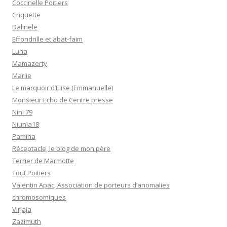
Coccinelle Poitiers
Criquette
Dalinele
Effondrille et abat-faim
Luna
Mamazerty
Marlie
Le marquoir d’Elise (Emmanuelle)
Monsieur Echo de Centre presse
Nini 79
Niunia18
Pamina
Réceptacle, le blog de mon père
Terrier de Marmotte
Tout Poitiers
Valentin Apac, Association de porteurs d’anomalies
chromosomiques
Virjaja
Zazimuth