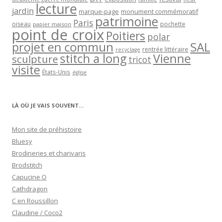
lecture
jardin
marque-page
monument commémoratif
patrimoine
Paris
oiseau
papier maison
pochette
point de croix
Poitiers
polar
projet en commun
SAL
rentrée littéraire
recyclage
stitch a long
Vienne
sculpture
tricot
visite
États-Unis
église
LÀ OÙ JE VAIS SOUVENT…
Mon site de préhistoire
Bluesy
Brodineries et charivaris
Brodstitch
Capucine O
Cathdragon
C en Roussillon
Claudine / Coco2