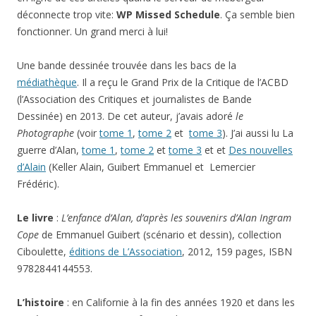
déconnecte trop vite:
WP Missed Schedule
. Ça semble bien
fonctionner. Un grand merci à lui!
Une bande dessinée trouvée dans les bacs de la
médiathèque
. Il a reçu le Grand Prix de la Critique de l’ACBD
(l’Association des Critiques et journalistes de Bande
Dessinée) en 2013. De cet auteur, j’avais adoré
le
Photographe
(voir
tome 1
,
tome 2
et
tome 3
). J’ai aussi lu La
guerre d’Alan,
tome 1
,
tome 2
et
tome 3
et et
Des nouvelles
d’Alain
(Keller Alain, Guibert Emmanuel et Lemercier
Frédéric).
Le livre
:
L’enfance d’Alan, d’après les souvenirs d’Alan Ingram
Cope
de Emmanuel Guibert (scénario et dessin), collection
Ciboulette,
éditions de L’Association
, 2012, 159 pages, ISBN
9782844144553.
L’histoire
: en Californie à la fin des années 1920 et dans les