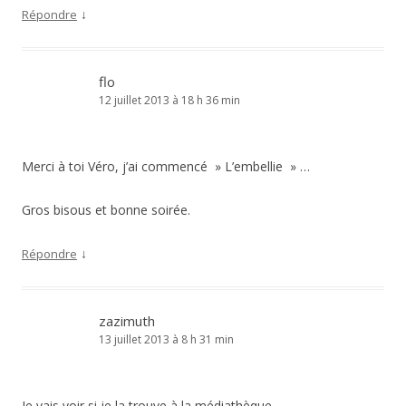
↓
Répondre
flo
12 juillet 2013 à 18 h 36 min
Merci à toi Véro, j’ai commencé » L’embellie » …
Gros bisous et bonne soirée.
↓
Répondre
zazimuth
13 juillet 2013 à 8 h 31 min
Je vais voir si je la trouve à la médiathèque.