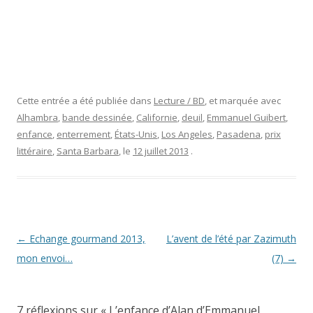
Cette entrée a été publiée dans
Lecture / BD
, et marquée avec
Alhambra
,
bande dessinée
,
Californie
,
deuil
,
Emmanuel Guibert
,
enfance
,
enterrement
,
États-Unis
,
Los Angeles
,
Pasadena
,
prix
littéraire
,
Santa Barbara
, le
12 juillet 2013
.
Navigation
←
Echange gourmand 2013,
L’avent de l’été par Zazimuth
des
mon envoi…
(7)
→
articles
7 réflexions sur «
L’enfance d’Alan d’Emmanuel