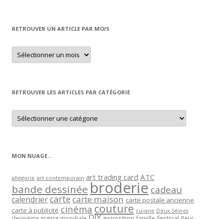
RETROUVER UN ARTICLE PAR MOIS
Retrouver
un
article
par
mois
RETROUVER LES ARTICLES PAR CATÉGORIE
Retrouver
les
articles
par
catégorie
MON NUAGE…
art trading card
ATC
allégorie
art contemporain
broderie
bande dessinée
cadeau
carte
carte maison
calendrier
carte postale ancienne
couture
cinéma
carte à publicité
cuisine
Deux-Sèvres
DIY
exposition
festival
famille
deuxième guerre mondiale
fleur