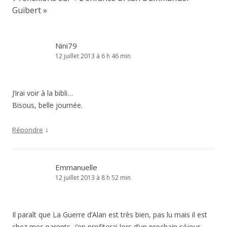
Guibert
»
Nini79
12 juillet 2013 à 6 h 46 min
J’irai voir à la bibli…
Bisous, belle journée.
↓
Répondre
Emmanuelle
12 juillet 2013 à 8 h 52 min
Il paraît que La Guerre d’Alan est très bien, pas lu mais il est
chez mes parents, j’en profiterai lors d’un prochain séjour.