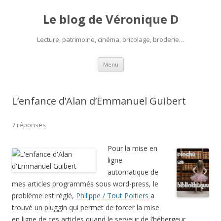
Le blog de Véronique D
Lecture, patrimoine, cinéma, bricolage, broderie…
Aller
Menu
au
contenu
L’enfance d’Alan d’Emmanuel Guibert
7 réponses
Pour la mise en
ligne
automatique de
mes articles programmés sous word-press, le
problème est réglé,
Philippe / Tout Poitiers
a
trouvé un pluggin qui permet de forcer la mise
en ligne de ces articles quand le serveur de l’hébergeur