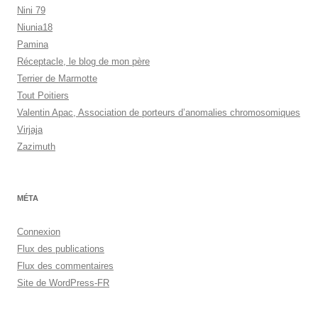
Nini 79
Niunia18
Pamina
Réceptacle, le blog de mon père
Terrier de Marmotte
Tout Poitiers
Valentin Apac, Association de porteurs d’anomalies chromosomiques
Virjaja
Zazimuth
MÉTA
Connexion
Flux des publications
Flux des commentaires
Site de WordPress-FR