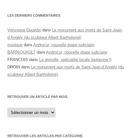
LES DERNIERS COMMENTAIRES
Véronique Dujardin
dans
Le monument aux morts de Saint-Jean-
d’Angély (du sculpteur Albert Bartholomé)
monique
dans
Androcur, nouvelle étape judiciaire
BARRIQUAULT
dans
Androcur, nouvelle étape judiciaire
FRANCOIS
dans
La grimolle, spécialité locale (poitevine?)
DROIN
dans
Le monument aux morts de Saint-Jean-d’Angély (du
sculpteur Albert Bartholomé)
RETROUVER UN ARTICLE PAR MOIS
Retrouver
un
article
par
mois
RETROUVER LES ARTICLES PAR CATÉGORIE