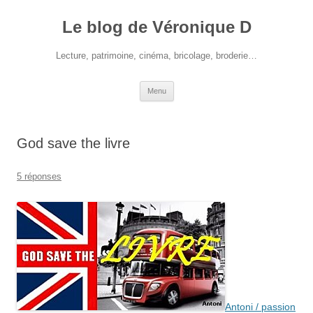
Le blog de Véronique D
Lecture, patrimoine, cinéma, bricolage, broderie…
Aller
Menu
au
contenu
God save the livre
5 réponses
Antoni / passion