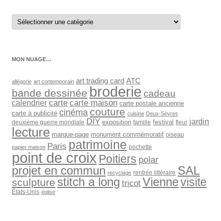
Retrouver
les
articles
par
catégorie
MON NUAGE…
art trading card
ATC
allégorie
art contemporain
broderie
bande dessinée
cadeau
carte
carte maison
calendrier
carte postale ancienne
couture
cinéma
carte à publicité
cuisine
Deux-Sèvres
DIY
jardin
exposition
festival
deuxième guerre mondiale
famille
fleur
lecture
marque-page
monument commémoratif
oiseau
patrimoine
Paris
pochette
papier maison
point de croix
Poitiers
polar
SAL
projet en commun
rentrée littéraire
recyclage
stitch a long
Vienne
visite
sculpture
tricot
États-Unis
église