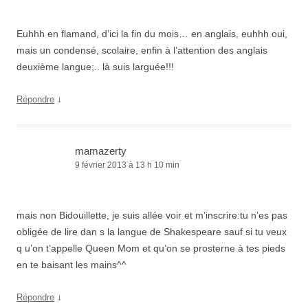
Euhhh en flamand, d’ici la fin du mois… en anglais, euhhh oui,
mais un condensé, scolaire, enfin à l’attention des anglais
deuxième langue;.. là suis larguée!!!
↓
Répondre
mamazerty
9 février 2013 à 13 h 10 min
mais non Bidouillette, je suis allée voir et m’inscrire:tu n’es pas
obligée de lire dan s la langue de Shakespeare sauf si tu veux
q u’on t’appelle Queen Mom et qu’on se prosterne à tes pieds
en te baisant les mains^^
↓
Répondre