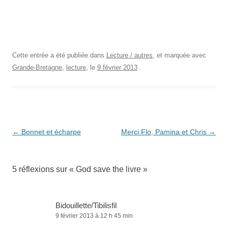
Cette entrée a été publiée dans
Lecture / autres
, et marquée avec
Grande-Bretagne
,
lecture
, le
9 février 2013
.
Navigation
←
Bonnet et écharpe
Merci Flo, Pamina et Chris
→
des
articles
5 réflexions sur «
God save the livre
»
Bidouillette/Tibilisfil
9 février 2013 à 12 h 45 min