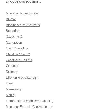
LÀ OÙ JE VAIS SOUVENT…
Mon site de préhistoire
Bluesy
Brodineries et charivaris
Brodstitch
Capucine O
Cathdragon
C en Roussillon
Claudine / Coco2
Coccinelle Poitiers
Criquette
Dalinele
Effondrille et abat-faim
Luna
Mamazerty
Marlie
Le marquoir d’Elise (Emmanuelle)
Monsieur Echo de Centre presse