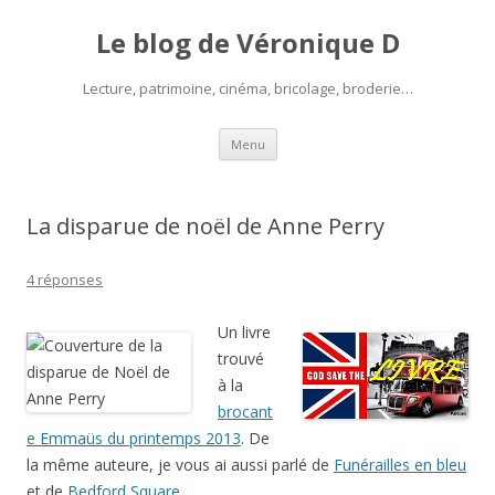
Le blog de Véronique D
Lecture, patrimoine, cinéma, bricolage, broderie…
Aller
Menu
au
contenu
La disparue de noël de Anne Perry
4 réponses
Un livre
trouvé
à la
brocant
e Emmaüs du printemps 2013
. De
la même auteure, je vous ai aussi parlé de
Funérailles en bleu
et de
Bedford Square
.