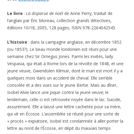
Le livre
:
La disparue de noël
de Anne Perry, traduit de
l’anglais par Éric Moreau, collection grands détectives,
éditions 10/18, 2005, 128 pages, ISBN 978-2264042545.
L’histoire
: dans la campagne anglaise, en décembre 1852
(ou 1853?). Le beau monde londonien est réuni pour une
semaine chez Sir Omegus Jones. Parmi les invités, lady
Vespasia, qui était à Rome lors de la révolte de 1848, et une
jeune veuve, Gwendolen Kilmuir, dont le mari est mort il y a
quelques mois dans un accident de cheval. Elle semble
consolée et a des vues sur le jeune Bertie. Mais au dîner,
Isobel Alvie lance une pique contre la jeune veuve; le
lendemain, celle-ci est retrouvée noyée dans le lac. Suicide,
assurément. Elle a laissé une lettre cachetée pour sa mère,
qui vit en Écosse. L’assemblée se réunit pour une sorte de
« procès » expiatoire, Isobel est condamnée à aller porter la
lettre au nord de l’Écosse, en dépit du mauvais temps