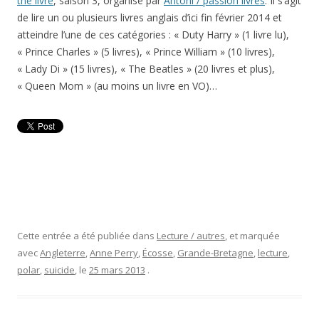
the livre
, saison 3, organisé par
Antoni / passion livres
. Il s’agit
de lire un ou plusieurs livres anglais d’ici fin février 2014 et
atteindre l’une de ces catégories : « Duty Harry » (1 livre lu),
« Prince Charles » (5 livres), « Prince William » (10 livres),
« Lady Di » (15 livres), « The Beatles » (20 livres et plus),
« Queen Mom » (au moins un livre en VO)…
Cette entrée a été publiée dans
Lecture / autres
, et marquée
avec
Angleterre
,
Anne Perry
,
Écosse
,
Grande-Bretagne
,
lecture
,
polar
,
suicide
, le
25 mars 2013
.