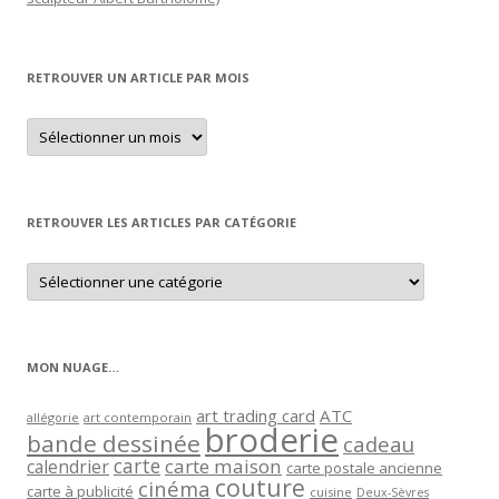
RETROUVER UN ARTICLE PAR MOIS
Retrouver
un
article
par
mois
RETROUVER LES ARTICLES PAR CATÉGORIE
Retrouver
les
articles
par
catégorie
MON NUAGE…
art trading card
ATC
allégorie
art contemporain
broderie
bande dessinée
cadeau
carte
carte maison
calendrier
carte postale ancienne
couture
cinéma
carte à publicité
cuisine
Deux-Sèvres