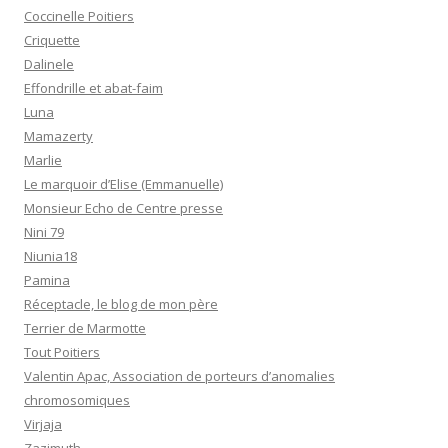
Coccinelle Poitiers
Criquette
Dalinele
Effondrille et abat-faim
Luna
Mamazerty
Marlie
Le marquoir d’Elise (Emmanuelle)
Monsieur Echo de Centre presse
Nini 79
Niunia18
Pamina
Réceptacle, le blog de mon père
Terrier de Marmotte
Tout Poitiers
Valentin Apac, Association de porteurs d’anomalies
chromosomiques
Virjaja