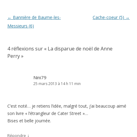
Navigation
←
Bannière de Baume-les-
Cache-coeur (5)
→
des
Messieurs (6)
articles
4 réflexions sur «
La disparue de noël de Anne
Perry
»
Nini79
25 mars 2013 à 14 h 11 min
C’est noté… je retiens l’idée, malgré tout, j’ai beaucoup aimé
son livre « l’étrangleur de Cater Street »…
Bises et belle journée.
↓
Répondre