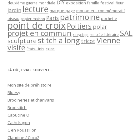
DIY
exposition
festival
famille
deuxième guerre mondiale
fleur
lecture
jardin
marque-page
monument commémoratif
patrimoine
Paris
oiseau
papier maison
pochette
point de croix
Poitiers
polar
projet en commun
SAL
rentrée littéraire
recyclage
stitch a long
Vienne
sculpture
tricot
visite
États-Unis
église
LÀ OÙ JE VAIS SOUVENT…
Mon site de préhistoire
Bluesy
Brodineries et charivaris
Brodstitch
Capucine O
Cathdragon
C en Roussillon
Claudine / Coco2