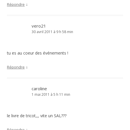
↓
Répondre
vero21
30 avril 2011 à 9 h 58 min
tu es au coeur des événements !
↓
Répondre
caroline
1 mai 2011 à 5 h 11 min
le livre de tricot,,, vite un SAL???
↓
Répondre