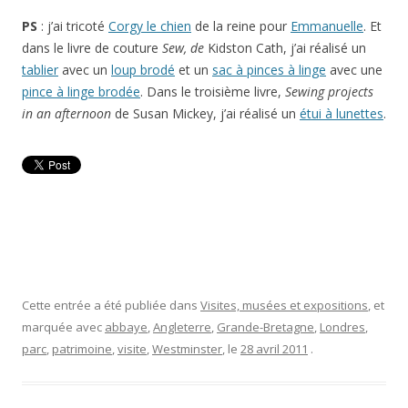
PS
: j’ai tricoté
Corgy le chien
de la reine pour
Emmanuelle
. Et
dans le livre de couture
Sew, de
Kidston Cath, j’ai réalisé un
tablier
avec un
loup brodé
et un
sac à pinces à linge
avec une
pince à linge brodée
. Dans le troisième livre,
Sewing projects
in an afternoon
de Susan Mickey, j’ai réalisé un
étui à lunettes
.
Cette entrée a été publiée dans
Visites, musées et expositions
, et
marquée avec
abbaye
,
Angleterre
,
Grande-Bretagne
,
Londres
,
parc
,
patrimoine
,
visite
,
Westminster
, le
28 avril 2011
.