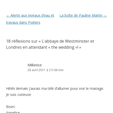
Navigation
←
Alerte aux niveaux d’eau et
La boîte de Pauline Martin
→
des
travaux dans Poitiers
articles
18 réflexions sur «
L’abbaye de Westminster et
Londres en attendant « the wedding »!
»
Milkinise
28 avril 2011 à 2 h 06 min
Hihihi demain j’aurais ma télé d’allumer pour voir le mariage.
Je suis curieuse
Bises
Annelise