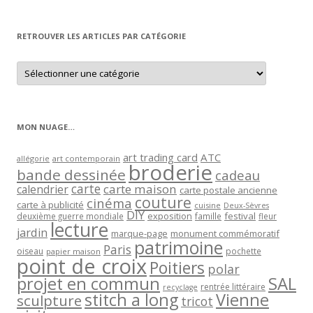
par
mois
RETROUVER LES ARTICLES PAR CATÉGORIE
Retrouver
les
articles
par
catégorie
MON NUAGE…
art trading card
ATC
allégorie
art contemporain
broderie
bande dessinée
cadeau
carte
carte maison
calendrier
carte postale ancienne
couture
cinéma
carte à publicité
cuisine
Deux-Sèvres
DIY
exposition
festival
famille
deuxième guerre mondiale
fleur
lecture
jardin
marque-page
monument commémoratif
patrimoine
Paris
oiseau
papier maison
pochette
point de croix
Poitiers
polar
projet en commun
SAL
rentrée littéraire
recyclage
stitch a long
Vienne
sculpture
tricot