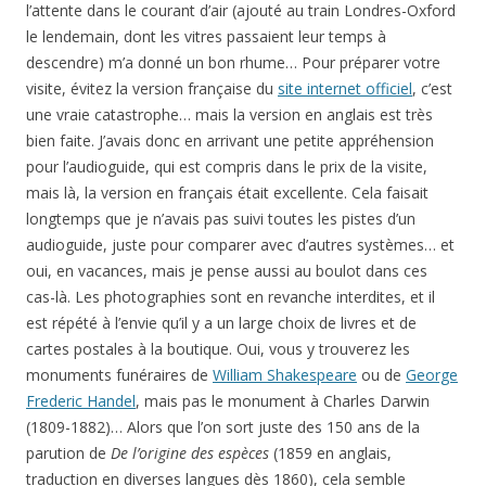
l’attente dans le courant d’air (ajouté au train Londres-Oxford
le lendemain, dont les vitres passaient leur temps à
descendre) m’a donné un bon rhume… Pour préparer votre
visite, évitez la version française du
site internet officiel
, c’est
une vraie catastrophe… mais la version en anglais est très
bien faite. J’avais donc en arrivant une petite appréhension
pour l’audioguide, qui est compris dans le prix de la visite,
mais là, la version en français était excellente. Cela faisait
longtemps que je n’avais pas suivi toutes les pistes d’un
audioguide, juste pour comparer avec d’autres systèmes… et
oui, en vacances, mais je pense aussi au boulot dans ces
cas-là. Les photographies sont en revanche interdites, et il
est répété à l’envie qu’il y a un large choix de livres et de
cartes postales à la boutique. Oui, vous y trouverez les
monuments funéraires de
William Shakespeare
ou de
George
Frederic Handel
, mais pas le monument à Charles Darwin
(1809-1882)… Alors que l’on sort juste des 150 ans de la
parution de
De l’origine des espèces
(1859 en anglais,
traduction en diverses langues dès 1860), cela semble