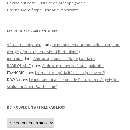
Devine qui c’est… Histoire de prosopagnosie
Une nouvelle étape judiciaire importante
LES DERNIERS COMMENTAIRES
Véronique Dujardin
dans
Le monument aux morts de Saint-Jean-
d’Angély (du sculpteur Albert Bartholomé)
monique
dans
Androcur, nouvelle étape judiciaire
BARRIQUAULT
dans
Androcur, nouvelle étape judiciaire
FRANCOIS
dans
La grimolle, spécialité locale (poitevine?)
DROIN
dans
Le monument aux morts de Saint-Jean-d’Angély (du
sculpteur Albert Bartholomé)
RETROUVER UN ARTICLE PAR MOIS
Retrouver
un
article