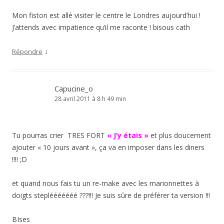
Mon fiston est allé visiter le centre le Londres aujourd’hui !
J’attends avec impatience qu’il me raconte ! bisous cath
↓
Répondre
Capucine_o
28 avril 2011 à 8 h 49 min
Tu pourras crier TRES FORT
« J’y étais »
et plus doucement
ajouter « 10 jours avant », ça va en imposer dans les diners
!!!! ;D
et quand nous fais tu un re-make avec les marionnettes à
doigts steplééééééé ???!!! Je suis sûre de préférer ta version !!!
BIses