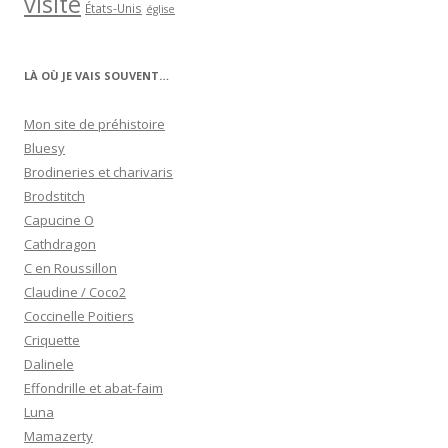
visite
États-Unis
église
LÀ OÙ JE VAIS SOUVENT…
Mon site de préhistoire
Bluesy
Brodineries et charivaris
Brodstitch
Capucine O
Cathdragon
C en Roussillon
Claudine / Coco2
Coccinelle Poitiers
Criquette
Dalinele
Effondrille et abat-faim
Luna
Mamazerty