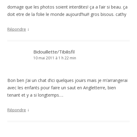
domage que les photos soient interdites! ça a l’air si beau. ça
doit etre de la folie le monde aujourd’hui!! gros bisous. cathy
↓
Répondre
Bidouillette/Tibilisfil
10 mai 2011 à 1 h 22 min
Bon ben j’ai un chat d’ici quelques jouirs mais je m’arrangerai
avec les enfants pour faire un saut en Angletterre, bien
tenant et y a si longtemps….
↓
Répondre