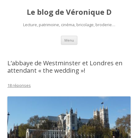
Le blog de Véronique D
Lecture, patrimoine, cinéma, bricolage, broderie…
Aller
Menu
au
contenu
L’abbaye de Westminster et Londres en
attendant « the wedding »!
18 réponses