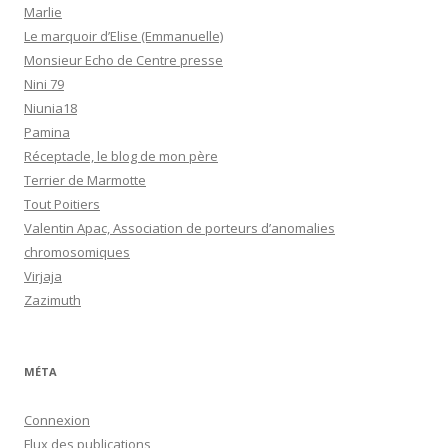
Marlie
Le marquoir d’Elise (Emmanuelle)
Monsieur Echo de Centre presse
Nini 79
Niunia18
Pamina
Réceptacle, le blog de mon père
Terrier de Marmotte
Tout Poitiers
Valentin Apac, Association de porteurs d’anomalies
chromosomiques
Virjaja
Zazimuth
MÉTA
Connexion
Flux des publications