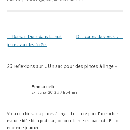
couture
,
pince à linge
,
sac
, le
24 février 2012
.
Navigation
←
Romain Duris dans La nuit
Des cartes de voeux…
→
des
juste avant les forêts
articles
26 réflexions sur «
Un sac pour des pinces à linge
»
Emmanuelle
24 février 2012 à 7 h 54 min
Voilà un chic sac à pinces à linge ! Le cintre pour l’accrocher
est une idée bien pratique, on peut le mettre partout ! Bisous
et bonne journée !