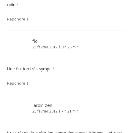
odine
↓
Répondre
flo
25 février 2012 à 0 h 28 min
Une finition très sympa !!!
↓
Répondre
jardin zen
25 février 2012 à 7 h 21 min
tu as résolu la quête épuisante des pinces à linges ….et c’est