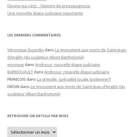
Devine qui c’est… Histoire de prosopagnosie
Une nouvelle étape judiciaire importante
LES DERNIERS COMMENTAIRES
Véronique Dujardin
dans
Le monument aux morts de Saint-Jean-
d’Angély (du sculpteur Albert Bartholomé)
monique
dans
Androcur, nouvelle étape judiciaire
BARRIQUAULT
dans
Androcur, nouvelle étape judiciaire
FRANCOIS
dans
La grimolle, spécialité locale (poitevine?)
DROIN
dans
Le monument aux morts de Saint-Jean-d’Angély (du
sculpteur Albert Bartholomé)
RETROUVER UN ARTICLE PAR MOIS
Retrouver
un