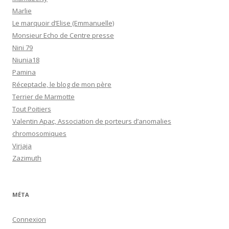
Marlie
Le marquoir d’Elise (Emmanuelle)
Monsieur Echo de Centre presse
Nini 79
Niunia18
Pamina
Réceptacle, le blog de mon père
Terrier de Marmotte
Tout Poitiers
Valentin Apac, Association de porteurs d’anomalies
chromosomiques
Virjaja
Zazimuth
MÉTA
Connexion