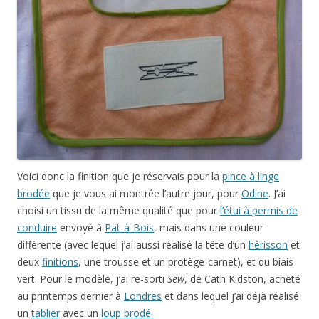
Voici donc la finition que je réservais pour la
pince à linge
brodée
que je vous ai montrée l’autre jour, pour
Odine
. J’ai
choisi un tissu de la même qualité que pour
l’étui à permis de
conduire
envoyé à
Pat-à-Bois
, mais dans une couleur
différente (avec lequel j’ai aussi réalisé la tête d’un
hérisson
et
deux
finitions
, une trousse et un protège-carnet), et du biais
vert. Pour le modèle, j’ai re-sorti
Sew
, de Cath Kidston, acheté
au printemps dernier à
Londres
et dans lequel j’ai déjà réalisé
un
tablier
avec un
loup brodé.