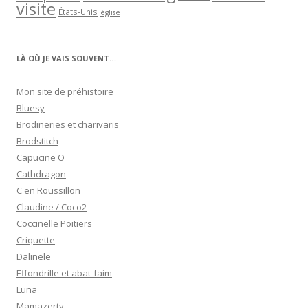
visite
États-Unis
église
LÀ OÙ JE VAIS SOUVENT…
Mon site de préhistoire
Bluesy
Brodineries et charivaris
Brodstitch
Capucine O
Cathdragon
C en Roussillon
Claudine / Coco2
Coccinelle Poitiers
Criquette
Dalinele
Effondrille et abat-faim
Luna
Mamazerty