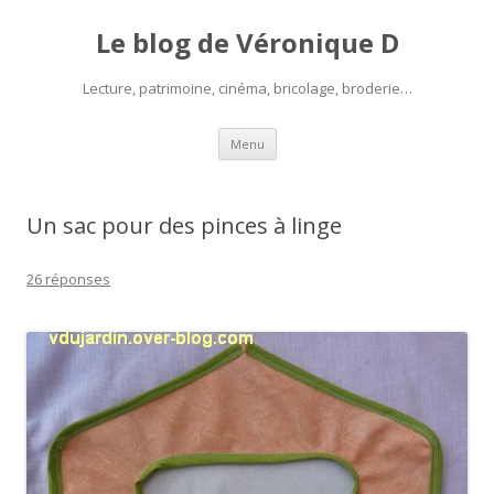
Le blog de Véronique D
Lecture, patrimoine, cinéma, bricolage, broderie…
Aller
Menu
au
contenu
Un sac pour des pinces à linge
26 réponses