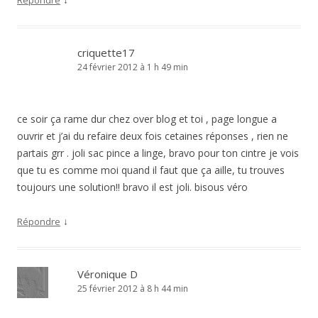
Répondre
criquette17
24 février 2012 à 1 h 49 min
ce soir ça rame dur chez over blog et toi , page longue a
ouvrir et j’ai du refaire deux fois cetaines réponses , rien ne
partais grr . joli sac pince a linge, bravo pour ton cintre je vois
que tu es comme moi quand il faut que ça aille, tu trouves
toujours une solution!! bravo il est joli. bisous véro
↓
Répondre
Véronique D
25 février 2012 à 8 h 44 min