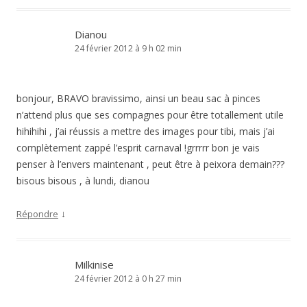
Dianou
24 février 2012 à 9 h 02 min
bonjour, BRAVO bravissimo, ainsi un beau sac à pinces
n’attend plus que ses compagnes pour être totallement utile
hihihihi , j’ai réussis a mettre des images pour tibi, mais j’ai
complètement zappé l’esprit carnaval !grrrrr bon je vais
penser à l’envers maintenant , peut être à peixora demain???
bisous bisous , à lundi, dianou
↓
Répondre
Milkinise
24 février 2012 à 0 h 27 min