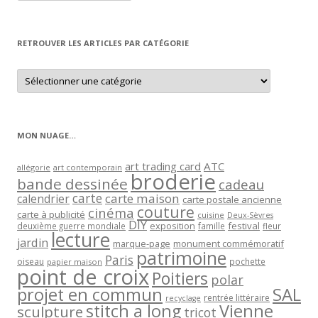
article
par
mois
RETROUVER LES ARTICLES PAR CATÉGORIE
Retrouver
les
articles
par
catégorie
MON NUAGE…
art trading card
ATC
allégorie
art contemporain
broderie
bande dessinée
cadeau
carte
carte maison
calendrier
carte postale ancienne
couture
cinéma
carte à publicité
cuisine
Deux-Sèvres
DIY
exposition
festival
famille
deuxième guerre mondiale
fleur
lecture
jardin
marque-page
monument commémoratif
patrimoine
Paris
oiseau
papier maison
pochette
point de croix
Poitiers
polar
projet en commun
SAL
rentrée littéraire
recyclage
stitch a long
Vienne
sculpture
tricot