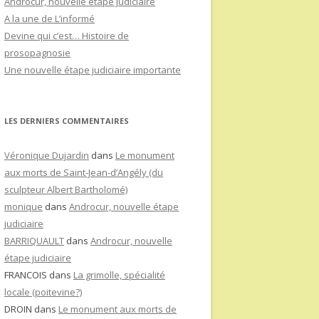
Androcur, nouvelle étape judiciaire
A la une de L’informé
Devine qui c’est… Histoire de
prosopagnosie
Une nouvelle étape judiciaire importante
LES DERNIERS COMMENTAIRES
Véronique Dujardin
dans
Le monument
aux morts de Saint-Jean-d’Angély (du
sculpteur Albert Bartholomé)
monique
dans
Androcur, nouvelle étape
judiciaire
BARRIQUAULT
dans
Androcur, nouvelle
étape judiciaire
FRANCOIS
dans
La grimolle, spécialité
locale (poitevine?)
DROIN
dans
Le monument aux morts de