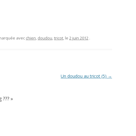
 marquée avec
chien
,
doudou
,
tricot
, le
2 juin 2012
.
Un doudou au tricot (5)
→
 ???
»