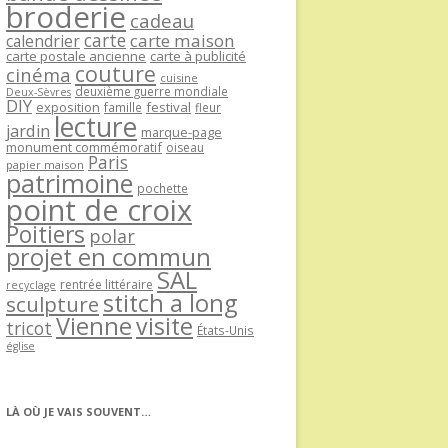
broderie
cadeau
carte
carte maison
calendrier
carte postale ancienne
carte à publicité
couture
cinéma
cuisine
deuxième guerre mondiale
Deux-Sèvres
DIY
exposition
festival
famille
fleur
lecture
jardin
marque-page
monument commémoratif
oiseau
Paris
papier maison
patrimoine
pochette
point de croix
Poitiers
polar
projet en commun
SAL
rentrée littéraire
recyclage
stitch a long
sculpture
Vienne
visite
tricot
États-Unis
église
LÀ OÙ JE VAIS SOUVENT…