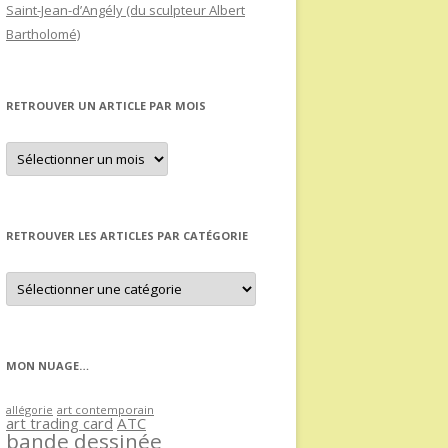
Saint-Jean-d’Angély (du sculpteur Albert
Bartholomé)
RETROUVER UN ARTICLE PAR MOIS
Retrouver
un
article
par
mois
RETROUVER LES ARTICLES PAR CATÉGORIE
Retrouver
les
articles
par
catégorie
MON NUAGE…
allégorie
art contemporain
art trading card
ATC
bande dessinée