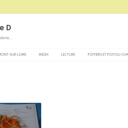
e D
roderie…
Aller
au
ONT-SUR-LOIRE
INDEX
LECTURE
POITIERS ET POITOU-CH
contenu