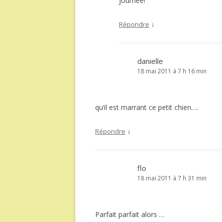
journée!
↓
Répondre
danielle
18 mai 2011 à 7 h 16 min
qu’il est marrant ce petit chien….
↓
Répondre
flo
18 mai 2011 à 7 h 31 min
Parfait parfait alors …