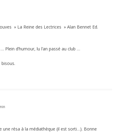
trouves » La Reine des Lectrices » Alan Bennet Ed.
 … Plein d’humour, lu l’an passé au club …
 bisous.
min
ire une résa à la médiathèque (il est sorti…). Bonne