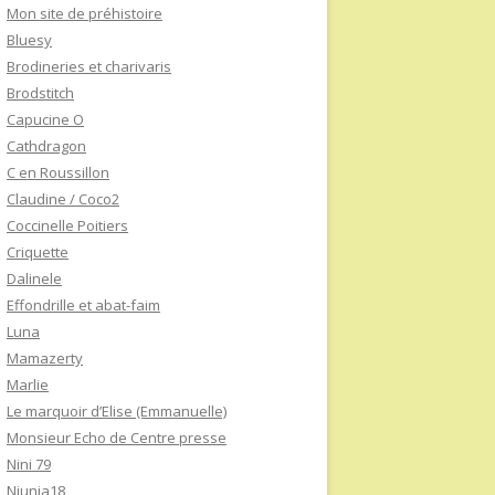
Mon site de préhistoire
Bluesy
Brodineries et charivaris
Brodstitch
Capucine O
Cathdragon
C en Roussillon
Claudine / Coco2
Coccinelle Poitiers
Criquette
Dalinele
Effondrille et abat-faim
Luna
Mamazerty
Marlie
Le marquoir d’Elise (Emmanuelle)
Monsieur Echo de Centre presse
Nini 79
Niunia18