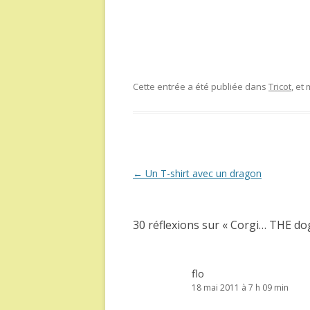
Cette entrée a été publiée dans
Tricot
, et
Navigation
←
Un T-shirt avec un dragon
des
articles
30 réflexions sur «
Corgi… THE dog
flo
18 mai 2011 à 7 h 09 min