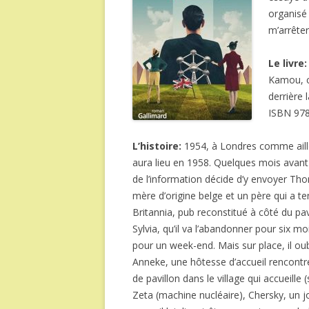
organisé
m’arrête
Le livre
Kamou, c
derrière 
ISBN 97
L’histoire:
1954, à Londres comme ailleu
aura lieu en 1958. Quelques mois avant l’
de l’information décide d’y envoyer Tho
mère d’origine belge et un père qui a ten
Britannia, pub reconstitué à côté du pa
Sylvia, qu’il va l’abandonner pour six mo
pour un week-end. Mais sur place, il ou
Anneke, une hôtesse d’accueil rencont
de pavillon dans le village qui accueille
Zeta (machine nucléaire), Chersky, un j