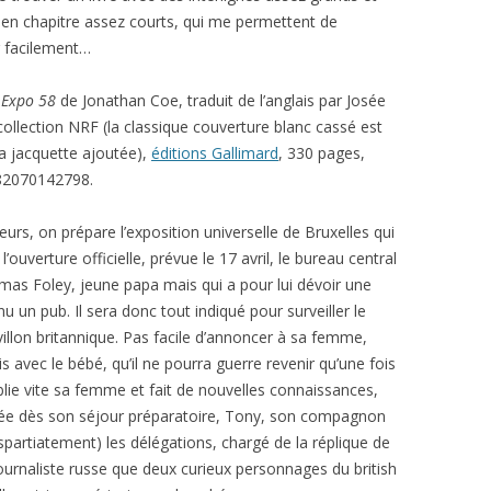
 en chapitre assez courts, qui me permettent de
r facilement…
:
Expo 58
de Jonathan Coe, t
raduit de l’anglais par
Josée
ollection NRF (la classique couverture blanc cassé est
la jacquette ajoutée),
éditions Gallimard
, 330 pages,
82070142798.
rs, on prépare l’exposition universelle de Bruxelles qui
ouverture officielle, prévue le 17 avril, le bureau central
mas Foley, jeune papa mais qui a pour lui dévoir une
u un pub. Il sera donc tout indiqué pour surveiller le
villon britannique. Pas facile d’annoncer à sa femme,
is avec le bébé, qu’il ne pourra guerre revenir qu’une fois
blie vite sa femme et fait de nouvelles connaissances,
rée dès son séjour préparatoire, Tony, son compagnon
 (spartiatement) les délégations, chargé de la réplique de
ournaliste russe que deux curieux personnages du british