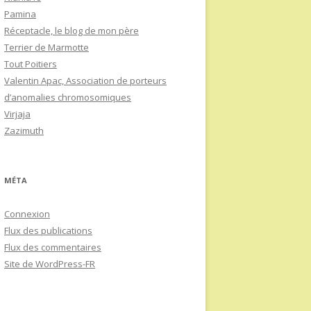
Pamina
Réceptacle, le blog de mon père
Terrier de Marmotte
Tout Poitiers
Valentin Apac, Association de porteurs
d’anomalies chromosomiques
Virjaja
Zazimuth
MÉTA
Connexion
Flux des publications
Flux des commentaires
Site de WordPress-FR