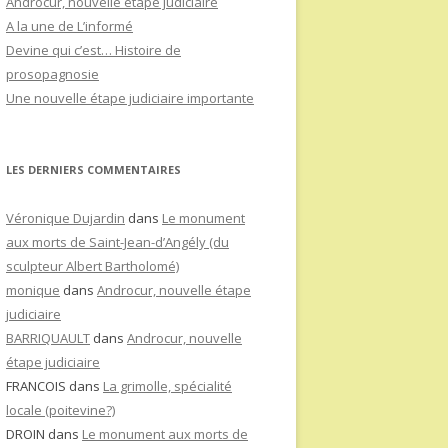
Androcur, nouvelle étape judiciaire
A la une de L’informé
Devine qui c’est… Histoire de
prosopagnosie
Une nouvelle étape judiciaire importante
LES DERNIERS COMMENTAIRES
Véronique Dujardin
dans
Le monument
aux morts de Saint-Jean-d’Angély (du
sculpteur Albert Bartholomé)
monique
dans
Androcur, nouvelle étape
judiciaire
BARRIQUAULT
dans
Androcur, nouvelle
étape judiciaire
FRANCOIS
dans
La grimolle, spécialité
locale (poitevine?)
DROIN
dans
Le monument aux morts de