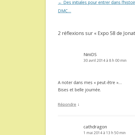
Navigation
←
Des initiales pour entrer dans l’histoi
des
DMC…
articles
2 réflexions sur «
Expo 58 de Jona
NiniDS
30 avril 2014 à 8 h 00 min
A noter dans mes « peut-être »…
Bises et belle journée.
↓
Répondre
cathdragon
1 mai 2014 à 13 h 50 min