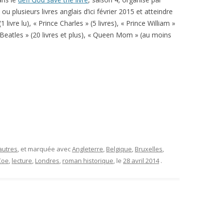
 un ou plusieurs livres anglais d’ici février 2015 et atteindre
 livre lu), « Prince Charles » (5 livres), « Prince William »
he Beatles » (20 livres et plus), « Queen Mom » (au moins
autres
, et marquée avec
Angleterre
,
Belgique
,
Bruxelles
,
Coe
,
lecture
,
Londres
,
roman historique
, le
28 avril 2014
.