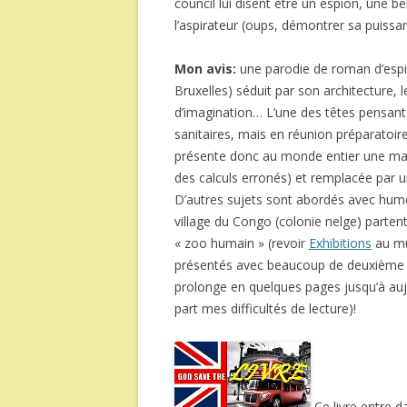
council lui disent être un espion, une 
l’aspirateur (oups, démontrer sa puiss
Mon avis:
une parodie de roman d’esp
Bruxelles) séduit par son architecture
d’imagination… L’une des têtes pensantes
sanitaires, mais en réunion préparatoir
présente donc au monde entier une machin
des calculs erronés) et remplacée par u
D’autres sujets sont abordés avec humou
village du Congo (colonie nelge) partent
« zoo humain » (revoir
Exhibitions
au mus
présentés avec beaucoup de deuxième ou
prolonge en quelques pages jusqu’à aujou
part mes difficultés de lecture)!
Ce livre entre d