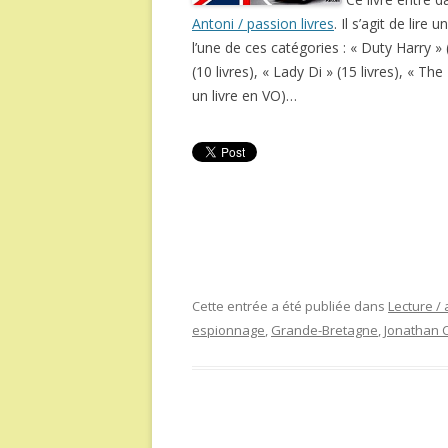
Antoni / passion livres
. Il s’agit de lire
l’une de ces catégories : « Duty Harry » (1
(10 livres), « Lady Di » (15 livres), « T
un livre en VO)…
Cette entrée a été publiée dans
Lecture / 
espionnage
,
Grande-Bretagne
,
Jonathan 