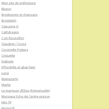
Mon site de préhistoire
Bluesy
Brodineries et charivaris
Brodstitch
Capucine O
Cathdragon
C en Roussillon
Claudine / Coco2
Coccinelle Poitiers
Criquette
Dalinele
Effondrille et abat-faim
Luna
Mamazerty
Marlie
Le marquoir d’Elise (Emmanuelle)
Monsieur Echo de Centre presse
Nini 79
Niunia18