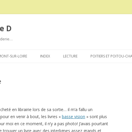
e D
roderie…
Aller
au
ONT-SUR-LOIRE
INDEX
LECTURE
POITIERS ET POITOU-CH
contenu
e
acheté en librairie lors de sa sortie… il m’a fallu un
our en venir à bout, les livres «
basse vision
» sont plus
our moi en ce moment, il n’y a pas photo! J’avais pourtant
 trouver un livre avec des interlignes assez grands et