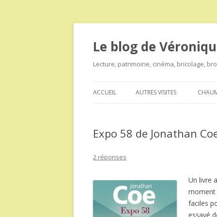
Le blog de Véroniqu
Lecture, patrimoine, cinéma, bricolage, b
ACCUEIL
AUTRES VISITES
CHAUM
Expo 58 de Jonathan Co
2 réponses
Un livre 
moment p
faciles p
essayé de