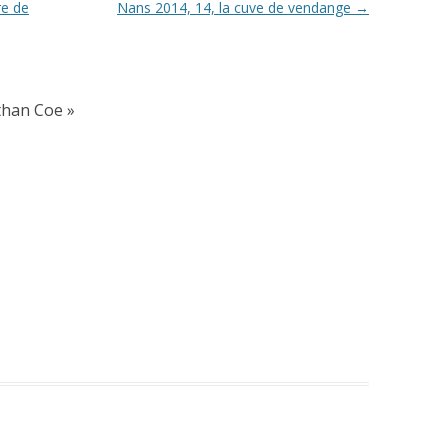
re de
Nans 2014, 14, la cuve de vendange
→
than Coe
»