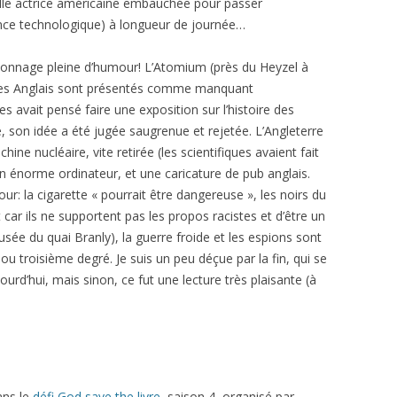
belle actrice américaine embauchée pour passer
ance technologique) à longueur de journée…
ionnage pleine d’humour! L’Atomium (près du Heyzel à
, les Anglais sont présentés comme manquant
 avait pensé faire une exposition sur l’histoire des
e, son idée a été jugée saugrenue et rejetée. L’Angleterre
e nucléaire, vite retirée (les scientifiques avaient fait
n énorme ordinateur, et une caricature de pub anglais.
r: la cigarette « pourrait être dangereuse », les noirs du
 car ils ne supportent pas les propos racistes et d’être un
ée du quai Branly), la guerre froide et les espions sont
 troisième degré. Je suis un peu déçue par la fin, qui se
rd’hui, mais sinon, ce fut une lecture très plaisante (à
ans le
défi God save the livre
, saison 4, organisé par