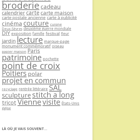
broderie
cadeau
carte
carte maison
calendrier
carte postale ancienne
carte à publicité
couture
cinéma
cuisine
deuxième guerre mondiale
Deux-Sèvres
DIY
exposition
festival
famille
fleur
lecture
jardin
marque-page
monument commémoratif
oiseau
Paris
papier maison
patrimoine
pochette
point de croix
Poitiers
polar
projet en commun
SAL
rentrée littéraire
recyclage
stitch a long
sculpture
Vienne
visite
tricot
États-Unis
église
LÀ OÙ JE VAIS SOUVENT…