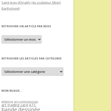
Saint-Jean-d’Angély (du sculpteur Albert
Bartholomé)
RETROUVER UN ARTICLE PAR MOIS
Retrouver
un
article
par
mois
RETROUVER LES ARTICLES PAR CATÉGORIE
Retrouver
les
articles
par
catégorie
MON NUAGE…
allégorie
art contemporain
art trading card
ATC
bande dessinée