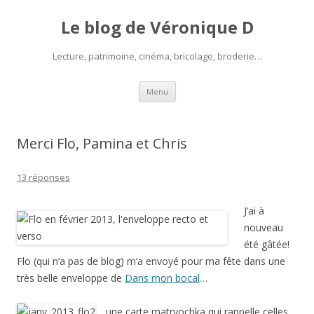
Le blog de Véronique D
Lecture, patrimoine, cinéma, bricolage, broderie…
Aller
Menu
au
contenu
Merci Flo, Pamina et Chris
13 réponses
J’ai à
nouveau
été gâtée!
Flo (qui n’a pas de blog) m’a envoyé pour ma fête dans une
très belle enveloppe de
Dans mon bocal
…
… une carte matryochka qui rappelle celles