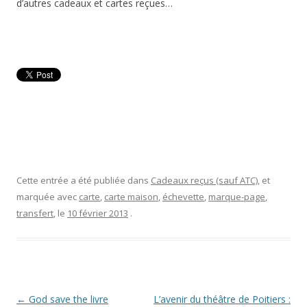
d’autres cadeaux et cartes reçues…
Cette entrée a été publiée dans
Cadeaux reçus (sauf ATC)
, et
marquée avec
carte
,
carte maison
,
échevette
,
marque-page
,
transfert
, le
10 février 2013
.
Navigation
←
God save the livre
L’avenir du théâtre de Poitiers :