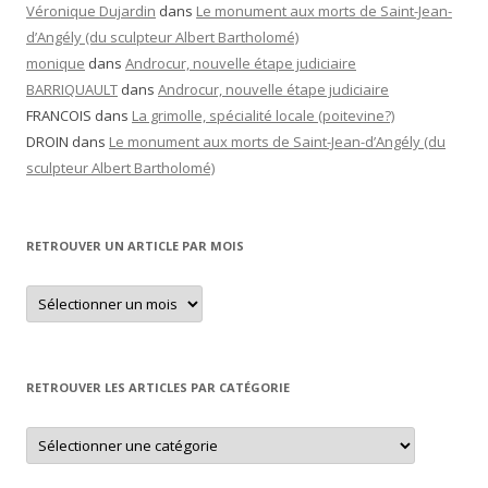
Véronique Dujardin
dans
Le monument aux morts de Saint-Jean-
d’Angély (du sculpteur Albert Bartholomé)
monique
dans
Androcur, nouvelle étape judiciaire
BARRIQUAULT
dans
Androcur, nouvelle étape judiciaire
FRANCOIS
dans
La grimolle, spécialité locale (poitevine?)
DROIN
dans
Le monument aux morts de Saint-Jean-d’Angély (du
sculpteur Albert Bartholomé)
RETROUVER UN ARTICLE PAR MOIS
Retrouver
un
article
par
mois
RETROUVER LES ARTICLES PAR CATÉGORIE
Retrouver
les
articles
par