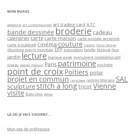
catégorie
MON NUAGE…
art trading card
ATC
allégorie
art contemporain
broderie
bande dessinée
cadeau
carte
carte maison
calendrier
carte postale ancienne
couture
cinéma
carte à publicité
cuisine
Deux-Sèvres
DIY
exposition
festival
famille
deuxième guerre mondiale
fleur
lecture
jardin
marque-page
monument commémoratif
patrimoine
Paris
oiseau
papier maison
pochette
point de croix
Poitiers
polar
projet en commun
SAL
rentrée littéraire
recyclage
stitch a long
Vienne
sculpture
tricot
visite
États-Unis
église
LÀ OÙ JE VAIS SOUVENT…
Mon site de préhistoire