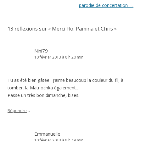
des
parodie de concertation
→
articles
13 réflexions sur «
Merci Flo, Pamina et Chris
»
Nini79
10 février 2013 à 8 h 20 min
Tu as été bien gâtée ! j’aime beaucoup la couleur du fil, à
tomber, la Matriochka également…
Passe un très bon dimanche, bises.
↓
Répondre
Emmanuelle
10 février 2013 à 8 h 49 min