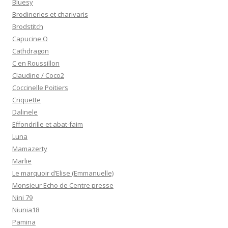
Bluesy
Brodineries et charivaris
Brodstitch
Capucine O
Cathdragon
C en Roussillon
Claudine / Coco2
Coccinelle Poitiers
Criquette
Dalinele
Effondrille et abat-faim
Luna
Mamazerty
Marlie
Le marquoir d’Elise (Emmanuelle)
Monsieur Echo de Centre presse
Nini 79
Niunia18
Pamina