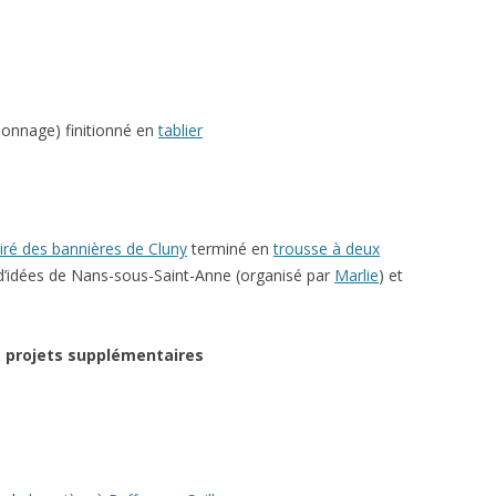
onnage) finitionné en
tablier
iré des bannières de Cluny
terminé en
trousse à deux
d’idées de Nans-sous-Saint-Anne (organisé par
Marlie
) et
es projets supplémentaires