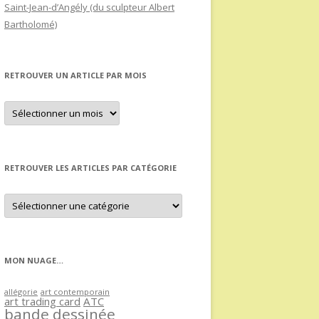
Saint-Jean-d’Angély (du sculpteur Albert
Bartholomé)
RETROUVER UN ARTICLE PAR MOIS
Retrouver
un
article
par
mois
RETROUVER LES ARTICLES PAR CATÉGORIE
Retrouver
les
articles
par
catégorie
MON NUAGE…
allégorie
art contemporain
art trading card
ATC
bande dessinée