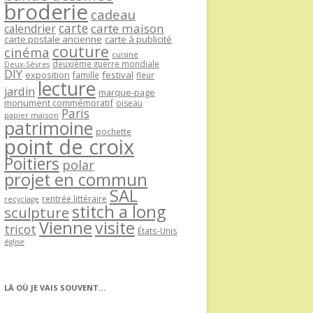
broderie
cadeau
carte
carte maison
calendrier
carte postale ancienne
carte à publicité
couture
cinéma
cuisine
deuxième guerre mondiale
Deux-Sèvres
DIY
exposition
festival
famille
fleur
lecture
jardin
marque-page
monument commémoratif
oiseau
Paris
papier maison
patrimoine
pochette
point de croix
Poitiers
polar
projet en commun
SAL
rentrée littéraire
recyclage
stitch a long
sculpture
Vienne
visite
tricot
États-Unis
église
LÀ OÙ JE VAIS SOUVENT…