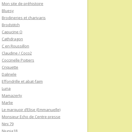
Mon site de préhistoire
Bluesy
Brodineries et charivaris
Brodstitch
Capucine O
Cathdragon
C en Roussillon
Claudine / Coco2
Coccinelle Poitiers
Criquette
Dalinele
Effondrille et abat-faim
Luna
Mamazerty
Marlie
Le marquoir d’Elise (Emmanuelle)
Monsieur Echo de Centre presse
Nini 79
Niunia18