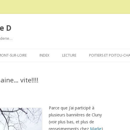
e D
roderie…
Aller
au
ONT-SUR-LOIRE
INDEX
LECTURE
POITIERS ET POITOU-CH
contenu
ine… vite!!!!
Parce que j’ai participé à
plusieurs bannières de Cluny
(voir plus bas, et plus de
renseignements chez
Marlie
)