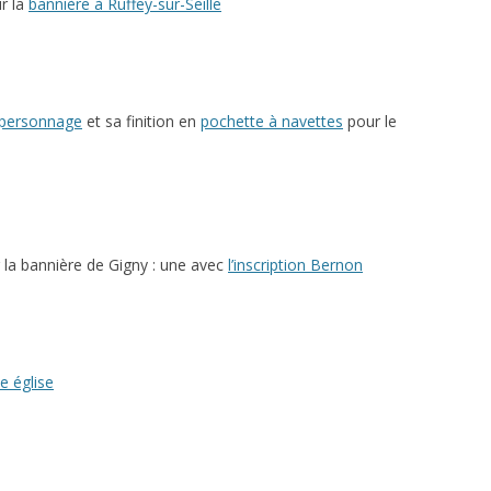
r la
bannière à Ruffey-sur-Seille
 personnage
et sa finition en
pochette à navettes
pour le
la bannière de Gigny : une avec
l’inscription Bernon
e église