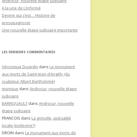
Androcur, nouvelle étape judiciaire
A la une de L’informé
Devine qui c’est… Histoire de
prosopagnosie
Une nouvelle étape judiciaire importante
LES DERNIERS COMMENTAIRES
Véronique Dujardin
dans
Le monument
aux morts de Saint-Jean-d’Angély (du
sculpteur Albert Bartholomé)
monique
dans
Androcur, nouvelle étape
judiciaire
BARRIQUAULT
dans
Androcur, nouvelle
étape judiciaire
FRANCOIS
dans
La grimolle, spécialité
locale (poitevine?)
DROIN
dans
Le monument aux morts de