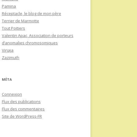
Pamina
Réceptacle, le blog de mon père
Terrier de Marmotte
Tout Poitiers
Valentin Apac, Association de porteurs
d’anomalies chromosomiques
Virjaja
Zazimuth
MÉTA
Connexion
Flux des publications
Flux des commentaires
Site de WordPress-FR