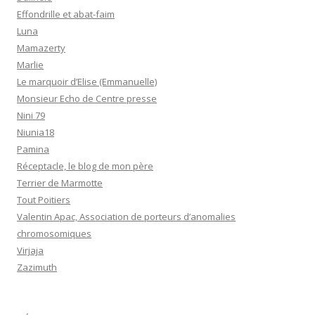
Effondrille et abat-faim
Luna
Mamazerty
Marlie
Le marquoir d’Elise (Emmanuelle)
Monsieur Echo de Centre presse
Nini 79
Niunia18
Pamina
Réceptacle, le blog de mon père
Terrier de Marmotte
Tout Poitiers
Valentin Apac, Association de porteurs d’anomalies
chromosomiques
Virjaja
Zazimuth