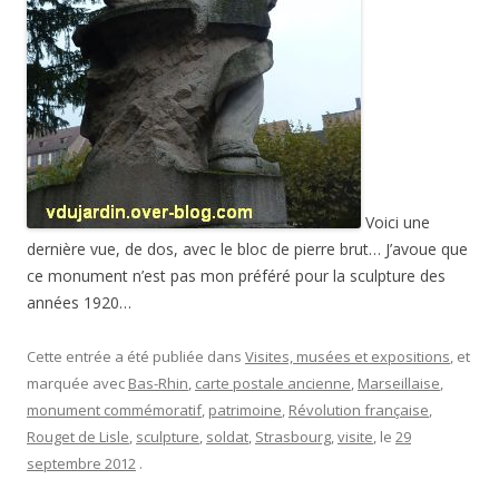
Voici une
dernière vue, de dos, avec le bloc de pierre brut… J’avoue que
ce monument n’est pas mon préféré pour la sculpture des
années 1920…
Cette entrée a été publiée dans
Visites, musées et expositions
, et
marquée avec
Bas-Rhin
,
carte postale ancienne
,
Marseillaise
,
monument commémoratif
,
patrimoine
,
Révolution française
,
Rouget de Lisle
,
sculpture
,
soldat
,
Strasbourg
,
visite
, le
29
septembre 2012
.