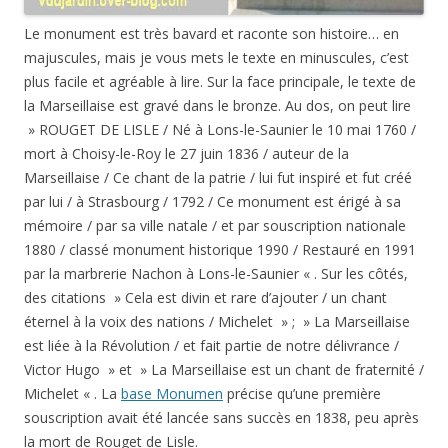
Le monument est très bavard et raconte son histoire… en
majuscules, mais je vous mets le texte en minuscules, c’est
plus facile et agréable à lire. Sur la face principale, le texte de
la Marseillaise est gravé dans le bronze. Au dos, on peut lire
» ROUGET DE LISLE / Né à Lons-le-Saunier le 10 mai 1760 /
mort à Choisy-le-Roy le 27 juin 1836 / auteur de la
Marseillaise / Ce chant de la patrie / lui fut inspiré et fut créé
par lui / à Strasbourg / 1792 / Ce monument est érigé à sa
mémoire / par sa ville natale / et par souscription nationale
1880 / classé monument historique 1990 / Restauré en 1991
par la marbrerie Nachon à Lons-le-Saunier « . Sur les côtés,
des citations » Cela est divin et rare d’ajouter / un chant
éternel à la voix des nations / Michelet » ; » La Marseillaise
est liée à la Révolution / et fait partie de notre délivrance /
Victor Hugo » et » La Marseillaise est un chant de fraternité /
Michelet « . La
base Monumen
précise qu’une première
souscription avait été lancée sans succès en 1838, peu après
la mort de Rouget de Lisle.