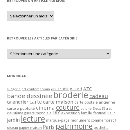
RETROUVER UN ARTICLE PAR MOIS
Retrouver
un
article
par
mois
RETROUVER LES ARTICLES PAR CATÉGORIE
Retrouver
les
articles
par
catégorie
MON NUAGE…
art trading card
ATC
allégorie
art contemporain
broderie
bande dessinée
cadeau
carte
carte maison
calendrier
carte postale ancienne
couture
cinéma
carte à publicité
cuisine
Deux-Sèvres
DIY
exposition
festival
famille
deuxième guerre mondiale
fleur
lecture
jardin
marque-page
monument commémoratif
patrimoine
Paris
oiseau
papier maison
pochette