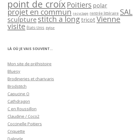
point de croix
Poitiers
polar
projet en commun
SAL
rentrée littéraire
recyclage
stitch a long
Vienne
sculpture
tricot
visite
États-Unis
église
LÀ OÙ JE VAIS SOUVENT…
Mon site de préhistoire
Bluesy
Brodineries et charivaris
Brodstitch
Capucine O
Cathdragon
C en Roussillon
Claudine / Coco2
Coccinelle Poitiers
Criquette
Dalinele