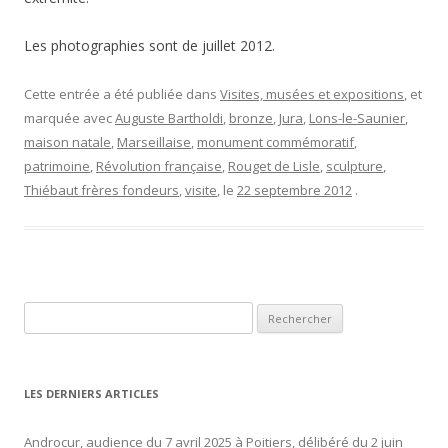
Les photographies sont de juillet 2012.
Cette entrée a été publiée dans
Visites, musées et expositions
, et
marquée avec
Auguste Bartholdi
,
bronze
,
Jura
,
Lons-le-Saunier
,
maison natale
,
Marseillaise
,
monument commémoratif
,
patrimoine
,
Révolution française
,
Rouget de Lisle
,
sculpture
,
Thiébaut frères fondeurs
,
visite
, le
22 septembre 2012
.
Rechercher :
LES DERNIERS ARTICLES
Androcur, audience du 7 avril 2025 à Poitiers, délibéré du 2 juin