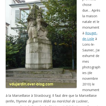
chose
due… Après
la maison
natale et le
monument
à
Rouget-
de-Lisle
à
Lons-le-
Saunier, j’ai
exhumé de
mes
photograph
ies (de
novembre
2010) le
monument
à la Marseillaise à Strasbourg. Il faut dire que la Marseillaise
(enfin, l’
hymne de guerre dédié au maréchal de Luckner
,