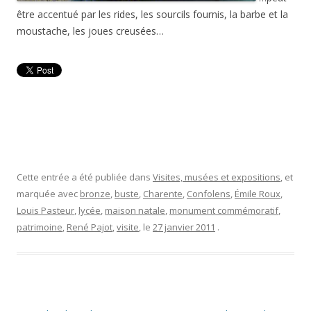
être accentué par les rides, les sourcils fournis, la barbe et la
moustache, les joues creusées…
Cette entrée a été publiée dans
Visites, musées et expositions
, et
marquée avec
bronze
,
buste
,
Charente
,
Confolens
,
Émile Roux
,
Louis Pasteur
,
lycée
,
maison natale
,
monument commémoratif
,
patrimoine
,
René Pajot
,
visite
, le
27 janvier 2011
.