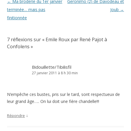
Navigation
←
Ma broderie du 1er janvier
Geronimo (2) de Davodeau et
des
terminée… mais pas
Joub
→
articles
finitionnée
7 réflexions sur «
Emile Roux par René Pajot à
Confolens
»
Bidouillette/Tibilisfil
27 janvier 2011 à 8 h 30 min
N’empêche ces bustes, pris sur le tard, sont respectueux de
leur grand âge….. On lui doit une fière chandelle!!!
↓
Répondre