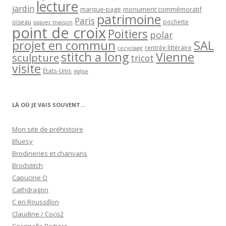
lecture
jardin
marque-page
monument commémoratif
patrimoine
Paris
oiseau
papier maison
pochette
point de croix
Poitiers
polar
projet en commun
SAL
rentrée littéraire
recyclage
stitch a long
Vienne
sculpture
tricot
visite
États-Unis
église
LÀ OÙ JE VAIS SOUVENT…
Mon site de préhistoire
Bluesy
Brodineries et charivaris
Brodstitch
Capucine O
Cathdragon
C en Roussillon
Claudine / Coco2