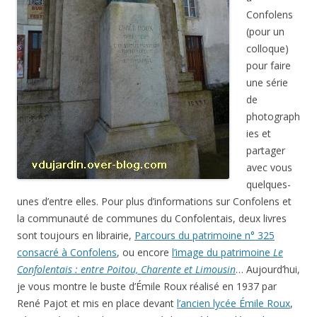
Confolens
(pour un
colloque)
pour faire
une série
de
photograph
ies et
partager
avec vous
quelques-
unes d’entre elles. Pour plus d’informations sur Confolens et
la communauté de communes du Confolentais, deux livres
sont toujours en librairie,
Parcours du patrimoine n° 325
consacré à Confolens
, ou encore
l’image du patrimoine
Le
Confolentais : entre Poitou, Charente et Limousin
… Aujourd’hui,
je vous montre le buste d’Émile Roux réalisé en 1937 par
René Pajot et mis en place devant
l’ancien lycée Émile Roux
,