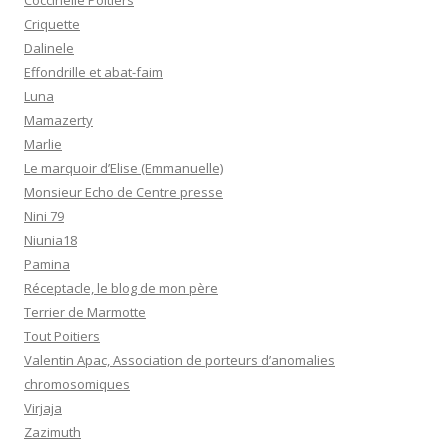
Coccinelle Poitiers
Criquette
Dalinele
Effondrille et abat-faim
Luna
Mamazerty
Marlie
Le marquoir d’Elise (Emmanuelle)
Monsieur Echo de Centre presse
Nini 79
Niunia18
Pamina
Réceptacle, le blog de mon père
Terrier de Marmotte
Tout Poitiers
Valentin Apac, Association de porteurs d’anomalies
chromosomiques
Virjaja
Zazimuth