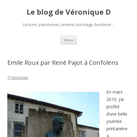
Le blog de Véronique D
Lecture, patrimoine, cinéma, bricolage, broderie…
Aller
Menu
au
contenu
Emile Roux par René Pajot à Confolens
7 réponses
En mars
2010, j’ai
profité
d’une belle
journée
printanière
à