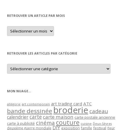
RETROUVER UN ARTICLE PAR MOIS
Retrouver
un
article
par
mois
RETROUVER LES ARTICLES PAR CATÉGORIE
Retrouver
les
articles
par
catégorie
MON NUAGE…
art trading card
ATC
allégorie
art contemporain
broderie
bande dessinée
cadeau
carte
carte maison
calendrier
carte postale ancienne
couture
cinéma
carte à publicité
cuisine
Deux-Sèvres
DIY
exposition
festival
famille
deuxième guerre mondiale
fleur