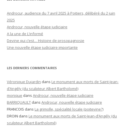
Androcur, audience du 7 avril 2025 à Poitiers, délibéré du 2 juin
2025
Androcur, nouvelle étape judiciaire
A la une de L’informé
Devine qui c’est… Histoire de prosopagnosie
Une nouvelle étape judiciaire importante
LES DERNIERS COMMENTAIRES
Véronique Dujardin
dans
Le monument aux morts de Saint-Jean-
d’Angély (du sculpteur Albert Bartholomé)
monique
dans
Androcur, nouvelle étape judiciaire
BARRIQUAULT
dans
Androcur, nouvelle étape judiciaire
FRANCOIS
dans
La grimolle, spécialité locale (poitevine?)
DROIN
dans
Le monument aux morts de Saint-Jean-d’Angély (du
sculpteur Albert Bartholomé)