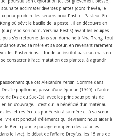
que, poursuit son exploration (et est grièvement blessé),
 souhaite acclimater diverses plantes (dont l’hévéa, le
ux pour produire les sérums pour l’institut Pasteur. En
ong où sévit le bacille de la peste… Il en découvre en
e (qui prend son nom, Yersinia Pestis) avant les équipes
h, puis s’en retourne dans son domaine à Nha Trang, tout
ondance avec sa mère et sa sœur, en revenant rarement
ec les Pasteuriens. Il fonde un institut pasteur, mais en
re se consacrer à l’acclimatation des plantes, à agrandir
 passionnant que cet Alexandre Yersin! Comme dans
Deville papillonne, passe d’une époque (1940) à l’autre
e de l’Asie du Sud-Est, avec les principaux points de
 en fin d’ouvrage… c’est qu’il a bénéficié d’un matériau
tes les lettres écrites par Yersin à sa mère et à sa sœur
 Le livre est ponctué d’éléments qui devraient nous aider à
ce de Berlin pour le partage européen des colonies
ans le livre), le début de l’affaire Dreyfus, les 15 ans de