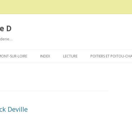
e D
roderie…
Aller
au
ONT-SUR-LOIRE
INDEX
LECTURE
POITIERS ET POITOU-CH
contenu
ck Deville