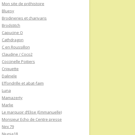
Mon site de préhistoire
Bluesy
Brodineries et charivaris
Brodstitch
Capucine O
Cathdragon
C en Roussillon
Claudine / Coco2
Coccinelle Poitiers
Criquette
Dalinele
Effondrille et abat-faim
Luna
Mamazerty
Marlie
Le marquoir d’Elise (Emmanuelle)
Monsieur Echo de Centre presse
Nini 79
Niunia18