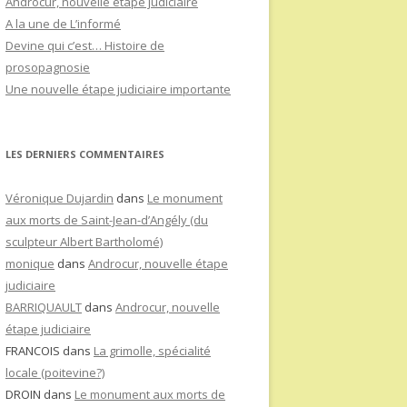
Androcur, nouvelle étape judiciaire
A la une de L’informé
Devine qui c’est… Histoire de
prosopagnosie
Une nouvelle étape judiciaire importante
LES DERNIERS COMMENTAIRES
Véronique Dujardin
dans
Le monument
aux morts de Saint-Jean-d’Angély (du
sculpteur Albert Bartholomé)
monique
dans
Androcur, nouvelle étape
judiciaire
BARRIQUAULT
dans
Androcur, nouvelle
étape judiciaire
FRANCOIS
dans
La grimolle, spécialité
locale (poitevine?)
DROIN
dans
Le monument aux morts de