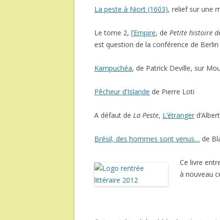
La peste à Niort (1603)
, relief sur une 
Le tome 2,
l’Empire
, de
Petite histoire d
est question de la conférence de Berli
Kampuchéa
, de Patrick Deville, sur Mo
Pêcheur d’Islande
de Pierre Loti
A défaut de
La Peste
,
L’étranger
d’Alber
Brésil, des hommes sont venus…
de Bl
Ce livre ent
à nouveau c