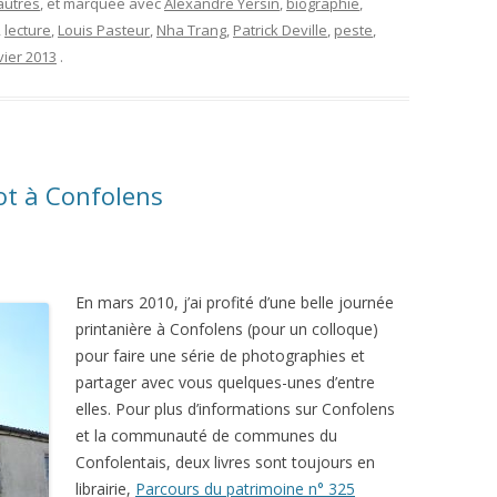
autres
, et marquée avec
Alexandre Yersin
,
biographie
,
,
lecture
,
Louis Pasteur
,
Nha Trang
,
Patrick Deville
,
peste
,
vier 2013
.
ot à Confolens
En mars 2010, j’ai profité d’une belle journée
printanière à Confolens (pour un colloque)
pour faire une série de photographies et
partager avec vous quelques-unes d’entre
elles. Pour plus d’informations sur Confolens
et la communauté de communes du
Confolentais, deux livres sont toujours en
librairie,
Parcours du patrimoine n° 325