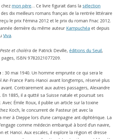
lu chez
mon père
… Ce livre figurait dans la
sélection
des dix meilleurs romans français de la rentrée littéraire
a reçu le prix Fémina 2012 et le prix du roman Fnac 2012.
u l’année dernière du même auteur
Kampuchéa
et depuis
lu
Viva
.
Peste et choléra
de Patrick Deville,
éditions du Seuil
,
1 pages, ISBN 9782021077209.
e
: 30 mai 1940. Un homme emprunte ce qui sera le
ol Air-France Paris-Hanoï avant longtemps, réservé plus
 avant. Contrairement aux autres passagers, Alexandre
ui. En 1885, il a quitté sa Suisse natale et poursuit ses
 Avec Émile Roux, il publie un article sur la toxine
chez Koch, le concurrent de Pasteur (et avec la
 la mer à Dieppe lors d’une campagne ant-diphtérique. La
l s’engage comme médecin embarqué à bord d’un navire,
n et Hanoï. Aux escales, il explore la région et dresse