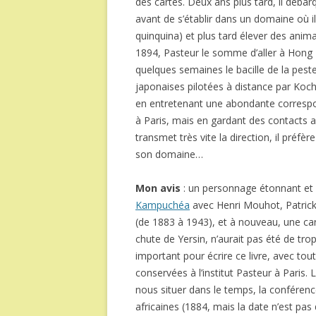
des cartes. Deux ans plus tard, il débar
avant de s’établir dans un domaine où il
quinquina) et plus tard élever des anima
1894, Pasteur le somme d’aller à Hong K
quelques semaines le bacille de la pest
japonaises pilotées à distance par Koc
en entretenant une abondante corresp
à Paris, mais en gardant des contacts av
transmet très vite la direction, il préfè
son domaine…
Mon avis
: un personnage étonnant et
Kampuchéa
avec Henri Mouhot, Patrick 
(de 1883 à 1943), et à nouveau, une cart
chute de Yersin, n’aurait pas été de trop
important pour écrire ce livre, avec tou
conservées à l’institut Pasteur à Paris.
nous situer dans le temps, la conféren
africaines (1884, mais la date n’est pas d