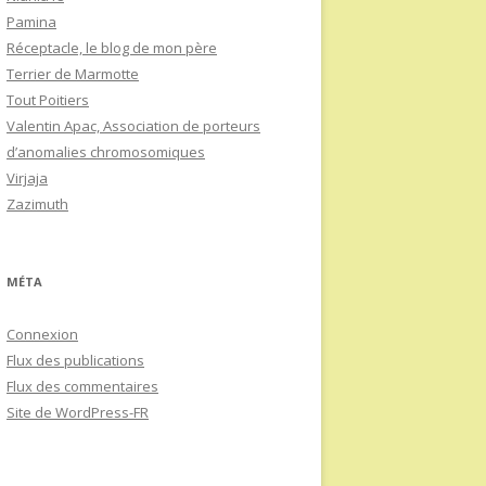
Pamina
Réceptacle, le blog de mon père
Terrier de Marmotte
Tout Poitiers
Valentin Apac, Association de porteurs
d’anomalies chromosomiques
Virjaja
Zazimuth
MÉTA
Connexion
Flux des publications
Flux des commentaires
Site de WordPress-FR