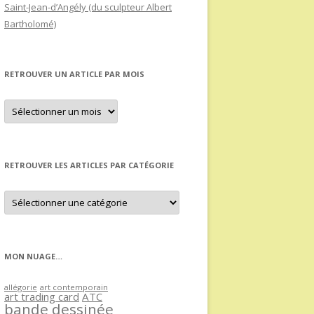
Saint-Jean-d’Angély (du sculpteur Albert
Bartholomé)
RETROUVER UN ARTICLE PAR MOIS
Retrouver
un
article
par
mois
RETROUVER LES ARTICLES PAR CATÉGORIE
Retrouver
les
articles
par
catégorie
MON NUAGE…
allégorie
art contemporain
art trading card
ATC
bande dessinée