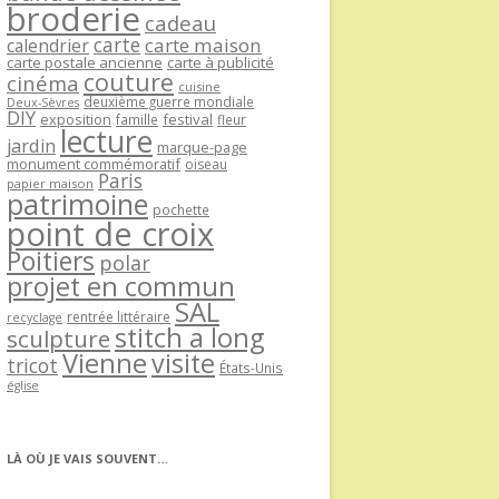
broderie
cadeau
carte
carte maison
calendrier
carte postale ancienne
carte à publicité
couture
cinéma
cuisine
deuxième guerre mondiale
Deux-Sèvres
DIY
exposition
festival
famille
fleur
lecture
jardin
marque-page
monument commémoratif
oiseau
Paris
papier maison
patrimoine
pochette
point de croix
Poitiers
polar
projet en commun
SAL
rentrée littéraire
recyclage
stitch a long
sculpture
Vienne
visite
tricot
États-Unis
église
LÀ OÙ JE VAIS SOUVENT…