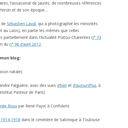
raires, l’assassinat de Jaurès, de nombreuses références
 Yersin et de son époque…
l de
Sébastien Laval
, qui a photographié les minorités
t au Laos), en partie les mêmes que celles
es partiellement dans l’Actualité Poitou-Charentes
n° 73
am du
n° 96 d’avril 2012
.
 mon blog:
son natale)
ndre Falguière, avec des vues
d’hier
et
d’aujourd’hui
, à
institut Pasteur de Paris)
mile Roux
par René Pajot à Confolens
 1914-1918
dans le cimetière de Salonique à Toulouse