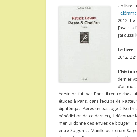
Un livre 
Télérama
2012. Il 
J’avais l
j’ai aussi 
Le livre
:
2012, 22
L’histoir
dernier v
d’un mois
Yersin ne fuit pas Paris, il rentre chez l
études à Paris, dans l’équipe de Pasteur.
diphtérique. Après un passage à Berlin 
bénédiction de ce dernier), il découvre
mer lui donne des envies de bouger, i
entre Saïgon et Manille puis entre Saïgo