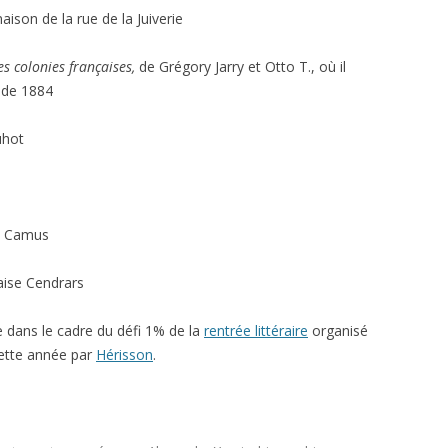
maison de la rue de la Juiverie
es colonies françaises,
de Grégory Jarry et Otto T., où il
n de 1884
uhot
t Camus
aise Cendrars
re dans le cadre du défi 1% de la
rentrée littéraire
organisé
ette année par
Hérisson
.