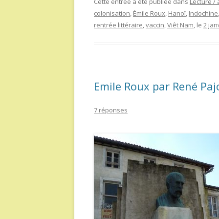
Cette entrée a été publiée dans
Lecture / 
colonisation
,
Émile Roux
,
Hanoï
,
Indochine
rentrée littéraire
,
vaccin
,
Viêt Nam
, le
2 jan
Emile Roux par René Paj
7 réponses