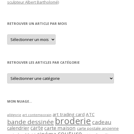
sculpteur Albert Bartholomé)
RETROUVER UN ARTICLE PAR MOIS
Retrouver
un
article
par
mois
RETROUVER LES ARTICLES PAR CATÉGORIE
Retrouver
les
articles
par
catégorie
MON NUAGE…
art trading card
ATC
allégorie
art contemporain
broderie
bande dessinée
cadeau
carte
carte maison
calendrier
carte postale ancienne
couture
cinéma