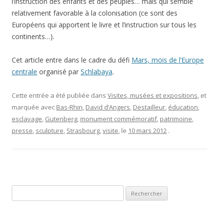
l’instruction des enfants et des peuples… mais qui semble
relativement favorable à la colonisation (ce sont des
Européens qui apportent le livre et l’instruction sur tous les
continents…).
Cet article entre dans le cadre du défi
Mars, mois de l’Europe
centrale
organisé par
Schlabaya
.
Cette entrée a été publiée dans
Visites, musées et expositions
, et
marquée avec
Bas-Rhin
,
David d’Angers
,
Destailleur
,
éducation
,
esclavage
,
Gutenberg
,
monument commémoratif
,
patrimoine
,
presse
,
sculpture
,
Strasbourg
,
visite
, le
10 mars 2012
.
Rechercher :