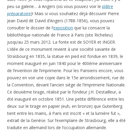
peu sa galerie… à Angers (où vous pouvez voir le
plâtre
préparatoire
)! Mais si vous souhaitez déjà découvrir Pierre
Jean David dit David d’Angers (1788-1856), vous pouvez
consulter le dossier de l’
exposition
que lui consacre la
bibliothèque nationale de France à Paris (site Richelieu)
jusqu’au 25 mars 2012. La fonte est de SOYER et INGER.
L’idée de ce monument revient à une société savante de
Strasbourg en 1835, la statue en pied est fondue en 1839, le
moment inauguré en juin 1840 pour le 400ème anniversaire
de l’invention de l’imprimerie. Pour les Parisiens encore, vous
pouvez en voir une copie dans le 15e arrondissement, rue de
la Convention, devant l’ancien siège de l’Imprimerie Nationale.
Ce deuxième tirage, réalisé par le fondeur J.H. Destailleur, a
été inauguré en octobre 1851. Une petite différence entre les
deux: sur le tirage en papier (euh, en bronze) que Gutenberg
tient entre les mains, à Paris est inscrit « et la lumière fut »,
extrait de la Genèse. Sur l’exemplaire de Strasbourg, elle a été
traduite en allemand lors de l’occupation allemande.