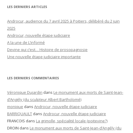
LES DERNIERS ARTICLES
Androcur, audience du 7 avril 2025 à Poitiers, délibéré du 2 juin
2025
Androcur, nouvelle étape judiciaire
A la une de L’informé
Devine qui c’est… Histoire de prosopagnosie
Une nouvelle étape judiciaire importante
LES DERNIERS COMMENTAIRES
Véronique Dujardin
dans
Le monument aux morts de Saint-Jean-
d’Angély (du sculpteur Albert Bartholomé)
monique
dans
Androcur, nouvelle étape judiciaire
BARRIQUAULT
dans
Androcur, nouvelle étape judiciaire
FRANCOIS
dans
La grimolle, spécialité locale (poitevine?)
DROIN
dans
Le monument aux morts de Saint-Jean-d’Angély (du