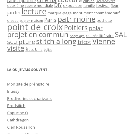
carte à publicité
cuisine
Deux-Sèvres
DIY
exposition
festival
famille
deuxième guerre mondiale
fleur
lecture
jardin
marque-page
monument commémoratif
patrimoine
Paris
oiseau
papier maison
pochette
point de croix
Poitiers
polar
projet en commun
SAL
rentrée littéraire
recyclage
stitch a long
Vienne
sculpture
tricot
visite
États-Unis
église
LÀ OÙ JE VAIS SOUVENT…
Mon site de préhistoire
Bluesy
Brodineries et charivaris
Brodstitch
Capucine O
Cathdragon
C en Roussillon