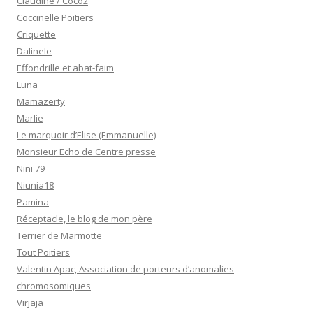
Claudine / Coco2
Coccinelle Poitiers
Criquette
Dalinele
Effondrille et abat-faim
Luna
Mamazerty
Marlie
Le marquoir d’Elise (Emmanuelle)
Monsieur Echo de Centre presse
Nini 79
Niunia18
Pamina
Réceptacle, le blog de mon père
Terrier de Marmotte
Tout Poitiers
Valentin Apac, Association de porteurs d’anomalies
chromosomiques
Virjaja