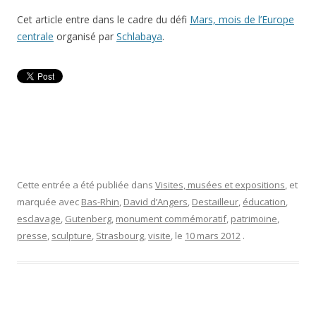
Cet article entre dans le cadre du défi
Mars, mois de l’Europe
centrale
organisé par
Schlabaya
.
Cette entrée a été publiée dans
Visites, musées et expositions
, et
marquée avec
Bas-Rhin
,
David d’Angers
,
Destailleur
,
éducation
,
esclavage
,
Gutenberg
,
monument commémoratif
,
patrimoine
,
presse
,
sculpture
,
Strasbourg
,
visite
, le
10 mars 2012
.