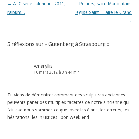
Navigation
←
ATC série calendrier 2011,
Poitiers, saint Martin dans
des
l’album…
l’église Saint-Hilaire-le-Grand
articles
→
5 réflexions sur «
Gutenberg à Strasbourg
»
Amaryllis
10 mars 2012 à 3 h 44 min
Tu viens de démontrer comment des sculptures anciennes
peuvents parler des multiples facettes de notre aincienne qui
fait que nous sommes ce que avec les élans, les erreurs, les
hésitations, les injustices ! bon week end