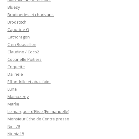
Bluesy
Brodineries et charivaris
Brodstitch
Capucine O
Cathdragon
C en Roussillon
Claudine / Coco2
Coccinelle Poitiers
Criquette
Dalinele
Effondrille et abat-faim
Luna
Mamazerty
Marlie
Le marquoir d’Elise (Emmanuelle)
Monsieur Echo de Centre presse
Nini 79
Niunia18