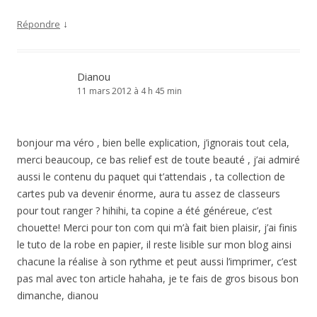
↓
Répondre
Dianou
11 mars 2012 à 4 h 45 min
bonjour ma véro , bien belle explication, j’ignorais tout cela,
merci beaucoup, ce bas relief est de toute beauté , j’ai admiré
aussi le contenu du paquet qui t’attendais , ta collection de
cartes pub va devenir énorme, aura tu assez de classeurs
pour tout ranger ? hihihi, ta copine a été généreue, c’est
chouette! Merci pour ton com qui m’à fait bien plaisir, j’ai finis
le tuto de la robe en papier, il reste lisible sur mon blog ainsi
chacune la réalise à son rythme et peut aussi l’imprimer, c’est
pas mal avec ton article hahaha, je te fais de gros bisous bon
dimanche, dianou