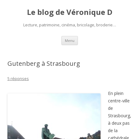
Le blog de Véronique D
Lecture, patrimoine, cinéma, bricolage, broderie…
Aller
Menu
au
contenu
Gutenberg à Strasbourg
5 réponses
En plein
centre-ville
de
Strasbourg,
à deux pas
de la
cathédrale