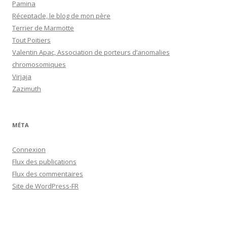
Pamina
Réceptacle, le blog de mon père
Terrier de Marmotte
Tout Poitiers
Valentin Apac, Association de porteurs d’anomalies
chromosomiques
Virjaja
Zazimuth
MÉTA
Connexion
Flux des publications
Flux des commentaires
Site de WordPress-FR