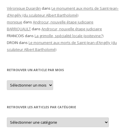
Véronique Dujardin
dans
Le monument aux morts de Saint-Jean-
d’Angély (du sculpteur Albert Bartholomé)
monique
dans
Androcur, nouvelle étape judiciaire
BARRIQUAULT
dans
Androcur, nouvelle étape judiciaire
FRANCOIS
dans
La grimolle, spécialité locale (poitevine?)
DROIN
dans
Le monument aux morts de Saint-Jean-d’Angély (du
sculpteur Albert Bartholomé)
RETROUVER UN ARTICLE PAR MOIS
Retrouver
un
article
par
mois
RETROUVER LES ARTICLES PAR CATÉGORIE
Retrouver
les
articles