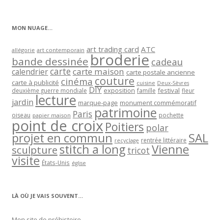
par
catégorie
MON NUAGE…
art trading card
ATC
allégorie
art contemporain
broderie
bande dessinée
cadeau
carte
carte maison
calendrier
carte postale ancienne
couture
cinéma
carte à publicité
cuisine
Deux-Sèvres
DIY
exposition
festival
famille
deuxième guerre mondiale
fleur
lecture
jardin
marque-page
monument commémoratif
patrimoine
Paris
oiseau
papier maison
pochette
point de croix
Poitiers
polar
projet en commun
SAL
rentrée littéraire
recyclage
stitch a long
Vienne
sculpture
tricot
visite
États-Unis
église
LÀ OÙ JE VAIS SOUVENT…
Mon site de préhistoire