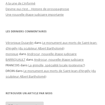
A la une de L’informé
Devine qui c’est… Histoire de prosopagnosie
Une nouvelle étape judiciaire importante
LES DERNIERS COMMENTAIRES
Véronique Dujardin
dans
Le monument aux morts de Saint-Jean-
d’Angély (du sculpteur Albert Bartholomé)
monique
dans
Androcur, nouvelle étape judiciaire
BARRIQUAULT
dans
Androcur, nouvelle étape judiciaire
FRANCOIS
dans
La grimolle, spécialité locale (poitevine?)
DROIN
dans
Le monument aux morts de Saint-Jean-d’Angély (du
sculpteur Albert Bartholomé)
RETROUVER UN ARTICLE PAR MOIS
Retrouver