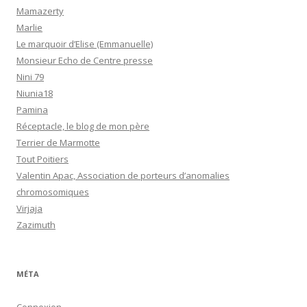
Mamazerty
Marlie
Le marquoir d’Elise (Emmanuelle)
Monsieur Echo de Centre presse
Nini 79
Niunia18
Pamina
Réceptacle, le blog de mon père
Terrier de Marmotte
Tout Poitiers
Valentin Apac, Association de porteurs d’anomalies
chromosomiques
Virjaja
Zazimuth
MÉTA