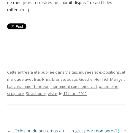
de mes jours terrestres ne saurait disparaître au fil des
millénaires).
Cette entrée a été publiée dans
Visites, musées et expositions
, et
marquée avec
Bas-Rhin
,
bronze
,
buste
,
Goethe
,
Heinrich Manger
,
Lauchhammer fondeur
,
monument commémoratif
,
patrimoine
,
sculpture
,
Strasbourg
,
visite
, le
17 mars 2012
.
Navigation
←
L’éclosion du printemps au
Un gilet pour mon père (1) : le