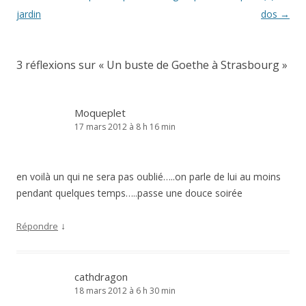
des
jardin
dos
→
articles
3 réflexions sur «
Un buste de Goethe à Strasbourg
»
Moqueplet
17 mars 2012 à 8 h 16 min
en voilà un qui ne sera pas oublié…..on parle de lui au moins
pendant quelques temps…..passe une douce soirée
↓
Répondre
cathdragon
18 mars 2012 à 6 h 30 min