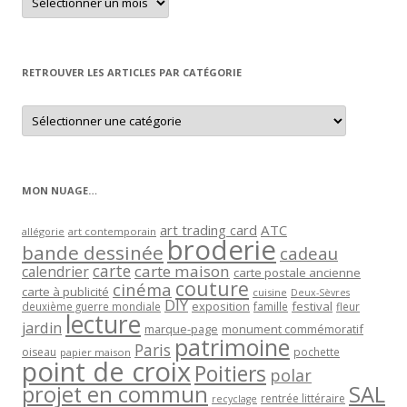
un
article
par
mois
RETROUVER LES ARTICLES PAR CATÉGORIE
Retrouver
les
articles
par
catégorie
MON NUAGE…
art trading card
ATC
allégorie
art contemporain
broderie
bande dessinée
cadeau
carte
carte maison
calendrier
carte postale ancienne
couture
cinéma
carte à publicité
cuisine
Deux-Sèvres
DIY
exposition
festival
famille
deuxième guerre mondiale
fleur
lecture
jardin
marque-page
monument commémoratif
patrimoine
Paris
oiseau
papier maison
pochette
point de croix
Poitiers
polar
projet en commun
SAL
rentrée littéraire
recyclage