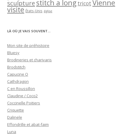
stitch a long
Vienne
sculpture
tricot
visite
États-Unis
église
LÀ OÙ JE VAIS SOUVENT…
Mon site de préhistoire
Bluesy
Brodineries et charivaris
Brodstitch
Capucine O
Cathdragon
C en Roussillon
Claudine / Coco2
Coccinelle Poitiers
Criquette
Dalinele
Effondrille et abat-faim
Luna