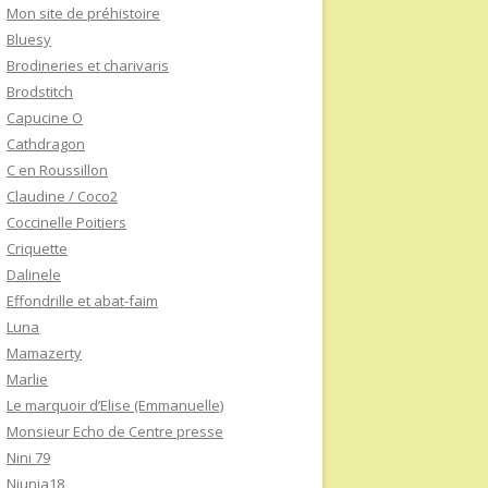
Mon site de préhistoire
Bluesy
Brodineries et charivaris
Brodstitch
Capucine O
Cathdragon
C en Roussillon
Claudine / Coco2
Coccinelle Poitiers
Criquette
Dalinele
Effondrille et abat-faim
Luna
Mamazerty
Marlie
Le marquoir d’Elise (Emmanuelle)
Monsieur Echo de Centre presse
Nini 79
Niunia18