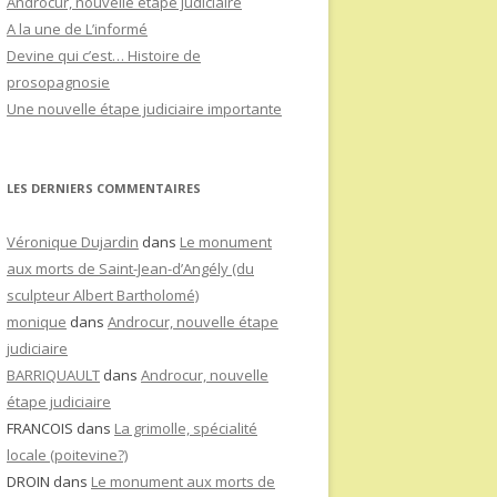
Androcur, nouvelle étape judiciaire
A la une de L’informé
Devine qui c’est… Histoire de
prosopagnosie
Une nouvelle étape judiciaire importante
LES DERNIERS COMMENTAIRES
Véronique Dujardin
dans
Le monument
aux morts de Saint-Jean-d’Angély (du
sculpteur Albert Bartholomé)
monique
dans
Androcur, nouvelle étape
judiciaire
BARRIQUAULT
dans
Androcur, nouvelle
étape judiciaire
FRANCOIS
dans
La grimolle, spécialité
locale (poitevine?)
DROIN
dans
Le monument aux morts de