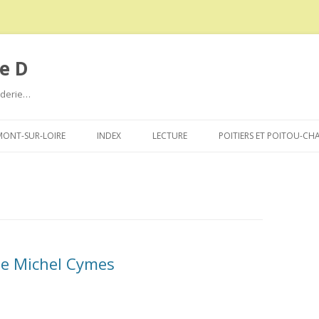
e D
roderie…
Aller
au
ONT-SUR-LOIRE
INDEX
LECTURE
POITIERS ET POITOU-CH
contenu
de Michel Cymes