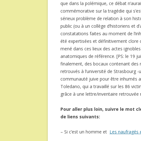
que dans la polémique, ce débat n’aurait
commémorative sur la tragédie qui s’es
sérieux problème de relation à son histo
public (ou à un collège d’historiens et d
constatations faites au moment de l’in
été expertisées et définitivement clore c
mené dans ces lieux des actes ignobles 
anatomiques de référence. [PS: le 19 jui
finalement, des bocaux contenant des r
retrouvés à l’université de Strasbourg -
communauté juive pour être inhumés av
Toledano, qui a travaillé sur les 86 vict
grâce à une lettre/inventaire retrouvé
Pour aller plus loin, suivre le mot c
de liens suivants:
– Si c’est un homme et
Les naufragés e