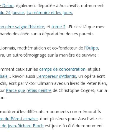
e Delbo
, également déportée à Auschwitz, notamment
du 24 janvier
,
La mémoire et les jours
,
n père saigne l’histoire
, et
tome 2
: Et c’est là que mes
nde dessinée sur la déportation de ses parents.
Lionnais, mathématicien et co-fondateur de
l’Oulipo
,
a, un autre témoignage sur la manière de survivre.
tamment ceux sur les
camps de concentration
, et plus
iale
… Revoir aussi
L’empereur d’Atlantis
, un opéra écrit
n, écrit par Viktor Ullmann avec un livret de Peter Kien,
sur
Parce que j’étais peintre
de Christophe Cognet, sur la
on.
s montrerai les différents monuments commémoratifs
re du Père-Lachaise
, dont plusieurs pour Auschwitz et
 de Jean-Richard Bloch
est juste à côté du monument