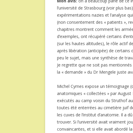
Mon avis:
on a beaucoup parlé de ce li
l’université de Strasbourg (voir plus bas)
expérimentations nazies et l’analyse qu
(non consentement des « patients », rec
chapitres montrent comment les armées
d’exemples, ont récupéré certains d’en
(sur les hautes altitudes), le rôle acti
après libération (anticipée) de certain
peu le sujet, mais une synthèse de travau
Je regrette que ne soit pas mentionnés 
la « demande » du Dr Mengele juste ava
Michel Cymes expose un témoignage (dé
anatomiques « collectées » par August Hi
exécutés au camp voisin du Struthof aur
toutes été enterrées au cimetière juif
les cuves de l’institut d’anatomie. Il a d
trouver. Si l’université avait vraiment 
convaincantes, et si elle avait abordé 