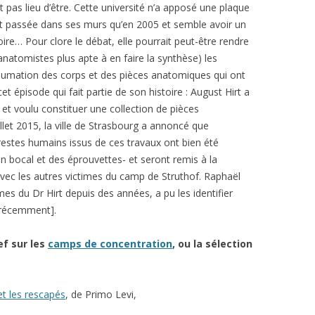
 pas lieu d’être. Cette université n’a apposé une plaque
t passée dans ses murs qu’en 2005 et semble avoir un
ire… Pour clore le débat, elle pourrait peut-être rendre
’anatomistes plus apte à en faire la synthèse) les
humation des corps et des pièces anatomiques qui ont
et épisode qui fait partie de son histoire : August Hirt a
et voulu constituer une collection de pièces
llet 2015, la ville de Strasbourg a annoncé que
estes humains issus de ces travaux ont bien été
un bocal et des éprouvettes- et seront remis à la
ec les autres victimes du camp de Struthof. Raphaël
imes du Dr Hirt depuis des années, a pu les identifier
e récemment].
lef sur les
camps de concentration
, ou la sélection
t les rescapés
, de Primo Levi,