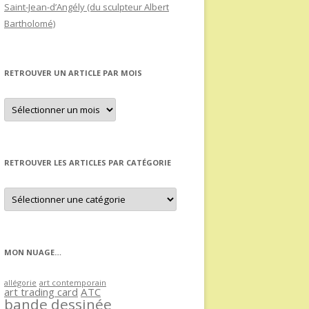
Saint-Jean-d’Angély (du sculpteur Albert
Bartholomé)
RETROUVER UN ARTICLE PAR MOIS
Retrouver
un
article
par
mois
RETROUVER LES ARTICLES PAR CATÉGORIE
Retrouver
les
articles
par
catégorie
MON NUAGE…
allégorie
art contemporain
art trading card
ATC
bande dessinée