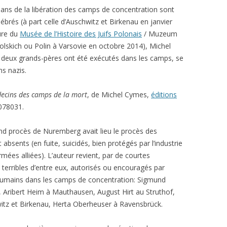
 ans de la libération des camps de concentration sont
ébrés (à part celle d’Auschwitz et Birkenau en janvier
ure du
Musée de l’Histoire des Juifs Polonais
/ Muzeum
olskich ou Polin à Varsovie en octobre 2014), Michel
 deux grands-pères ont été exécutés dans les camps, se
s nazis.
decins des camps de la mort
, de Michel Cymes,
éditions
078031.
nd procès de Nuremberg avait lieu le procès des
bsents (en fuite, suicidés, bien protégés par l’industrie
ées alliées). L’auteur revient, par de courtes
s terribles d’entre eux, autorisés ou encouragés par
 humains dans les camps de concentration: Sigmund
 Aribert Heim à Mauthausen, August Hirt au Struthof,
itz et Birkenau, Herta Oberheuser à Ravensbrück.