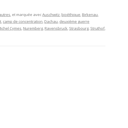
autres
, et marquée avec
Auschwitz
,
bioéthique
,
Birkenau
,
t
,
camp de concentration
,
Dachau
,
deuxième guerre
ichel Cymes
,
Nuremberg
,
Ravensbruck
,
Strasbourg
,
Struthof
,