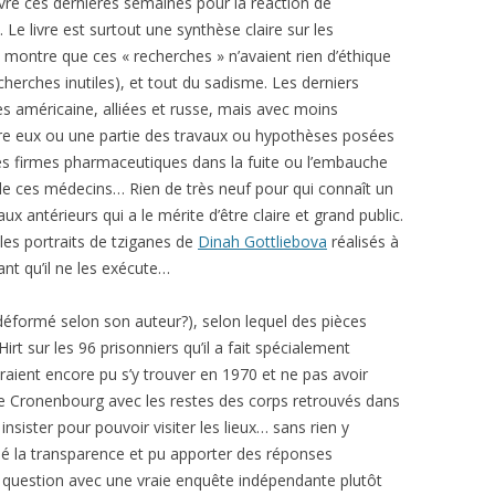
vre ces dernières semaines pour la réaction de
. Le livre est surtout une synthèse claire sur les
i montre que ces « recherches » n’avaient rien d’éthique
herches inutiles), et tout du sadisme. Les derniers
 américaine, alliées et russe, mais avec moins
tre eux ou une partie des travaux ou hypothèses posées
f des firmes pharmaceutiques dans la fuite ou l’embauche
s de ces médecins… Rien de très neuf pour qui connaît un
x antérieurs qui a le mérite d’être claire et grand public.
les portraits de tziganes de
Dinah Gottliebova
réalisés à
nt qu’il ne les exécute…
formé selon son auteur?), selon lequel des pièces
rt sur les 96 prisonniers qu’il a fait spécialement
aient encore pu s’y trouver en 1970 et ne pas avoir
 de Cronenbourg avec les restes des corps retrouvés dans
û insister pour pouvoir visiter les lieux… sans rien y
joué la transparence et pu apporter des réponses
la question avec une vraie enquête indépendante plutôt