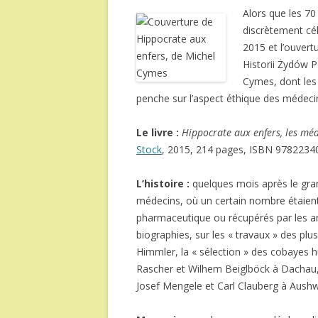
Alors que les 70
discrètement cél
2015 et l’ouvert
Historii Żydów P
Cymes, dont les
penche sur l’aspect éthique des médecin
Le livre :
Hippocrate aux enfers, les mé
Stock
, 2015, 214 pages, ISBN 9782234
L’histoire :
quelques mois après le gra
médecins, où un certain nombre étaient a
pharmaceutique ou récupérés par les arm
biographies, sur les « travaux » des plu
Himmler, la « sélection » des cobayes
Rascher et Wilhem Beiglböck à Dachau,
Josef Mengele et Carl Clauberg à Aushw