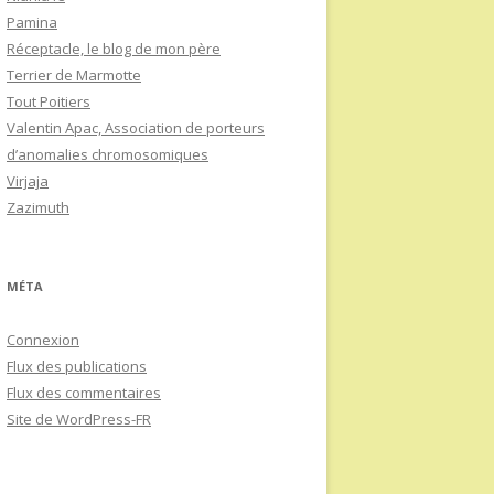
Pamina
Réceptacle, le blog de mon père
Terrier de Marmotte
Tout Poitiers
Valentin Apac, Association de porteurs
d’anomalies chromosomiques
Virjaja
Zazimuth
MÉTA
Connexion
Flux des publications
Flux des commentaires
Site de WordPress-FR