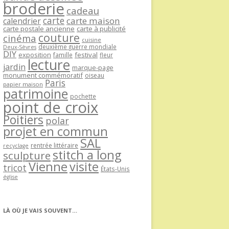
broderie
cadeau
carte
carte maison
calendrier
carte postale ancienne
carte à publicité
couture
cinéma
cuisine
deuxième guerre mondiale
Deux-Sèvres
DIY
exposition
festival
famille
fleur
lecture
jardin
marque-page
monument commémoratif
oiseau
Paris
papier maison
patrimoine
pochette
point de croix
Poitiers
polar
projet en commun
SAL
rentrée littéraire
recyclage
stitch a long
sculpture
Vienne
visite
tricot
États-Unis
église
LÀ OÙ JE VAIS SOUVENT…