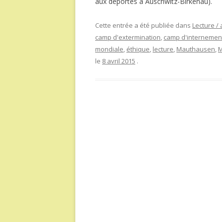
aux déportés à Auschwitz-Birkenau).
Cette entrée a été publiée dans
Lecture / 
camp d'extermination
,
camp d'internemen
mondiale
,
éthique
,
lecture
,
Mauthausen
,
M
le
8 avril 2015
.