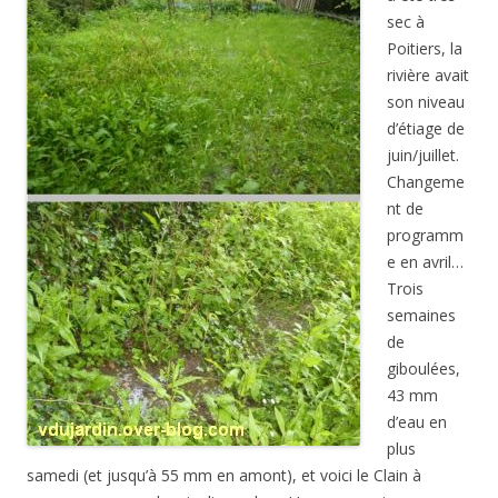
sec à
Poitiers, la
rivière avait
son niveau
d’étiage de
juin/juillet.
Changeme
nt de
programm
e en avril…
Trois
semaines
de
giboulées,
43 mm
d’eau en
plus
samedi (et jusqu’à 55 mm en amont), et voici le Clain à