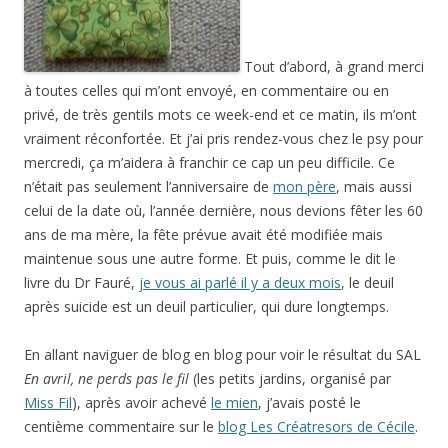
Tout d’abord, à grand merci
à toutes celles qui m’ont envoyé, en commentaire ou en
privé, de très gentils mots ce week-end et ce matin, ils m’ont
vraiment réconfortée. Et j’ai pris rendez-vous chez le psy pour
mercredi, ça m’aidera à franchir ce cap un peu difficile. Ce
n’était pas seulement l’anniversaire de
mon père
, mais aussi
celui de la date où, l’année dernière, nous devions fêter les 60
ans de ma mère, la fête prévue avait été modifiée mais
maintenue sous une autre forme. Et puis, comme le dit le
livre du Dr Fauré,
je vous ai parlé il y a deux mois
, le deuil
après suicide est un deuil particulier, qui dure longtemps.
En allant naviguer de blog en blog pour voir le résultat du SAL
En avril, ne perds pas le fil
(les petits jardins, organisé par
Miss Fil
), après avoir achevé
le mien
, j’avais posté le
centième commentaire sur le
blog Les Créatresors de Cécile
.