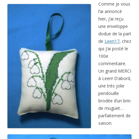
Comme je vous
l’ai annoncé
hier, j’ai reçu
une enveloppe
dodue de la part
de
Leen17
, chez
qui j’ai posté le
100e
commentaire.
Un grand MERCI
à Leen! D’abord,
une très jolie
pendouille
brodée d’un brin
de muguet…
parfaitement de
saison.