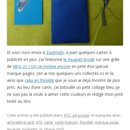
Et voici mon envoi à
Zazimuth
, à part quelques cartes à
publicité en plus. J’ai finitionné
le muguet brodé
sur une grille
de
Véro 21 / On se motive encore
en petit étui spécial
marque-pages, j’en ai mis quelques-uns collectés ici et là,
ainsi que
celui en frivolité
que je vous ai déjà montré de plus
près. Au lieu d’une carte, j’ai bidouillé un petit collage bleu (je
ne suis pas la seule à aimer cette couleur) et rédigé mon petit
texte au dos.
Cette entrée a été publiée dans
ATC, art postal
, et marquée avec
art trading card
,
ATC
,
carte
,
carte maison
,
frivolité
,
marque-page
,
muguet
,
pochette
, le
18 mai 2010
.