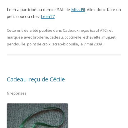
Leen a participé au dernier SAL de
Miss Fil
. Allez donc faire un
petit coucou chez
Leen17
.
Cette entrée a été publiée dans
Cadeaux reçus (sauf ATC)
, et
marquée avec
broderie
,
cadeau
,
coccinelle
,
échevette
,
muguet
,
pendouille
,
point de croix
,
scrap-bidouille
, le
7 mai 2009
.
Cadeau reçu de Cécile
6 réponses