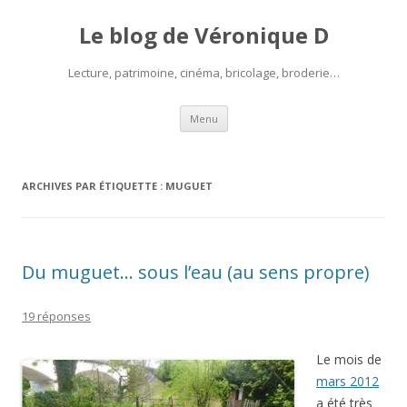
Le blog de Véronique D
Lecture, patrimoine, cinéma, bricolage, broderie…
Aller
Menu
au
contenu
ARCHIVES PAR ÉTIQUETTE :
MUGUET
Du muguet… sous l’eau (au sens propre)
19 réponses
Le mois de
mars 2012
a été très