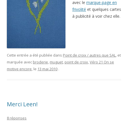
avec le
marque-page en
frivolité
et quelques cartes
à publicité à voir chez elle.
Cette entrée a été publiée dans
Point de croix / autres que SAL
, et
marquée avec
broderie
,
muguet
,
point de croix
,
Véro 21 On se
motive encore
, le
13 mai 2010
.
Merci Leen!
8 réponses